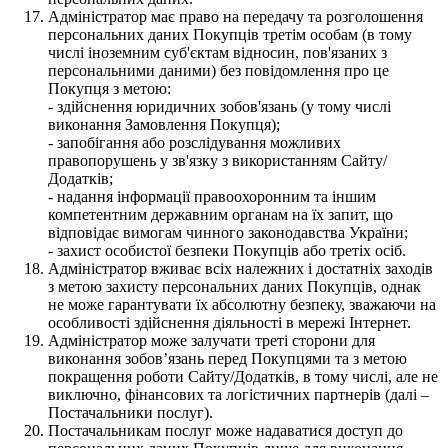
Адміністратор має право на передачу та розголошення
персональних даних Покупців третім особам (в тому
числі іноземним суб'єктам відносин, пов'язаних з
персональними даними) без повідомлення про це
Покупця з метою:
- здійснення юридичних зобов'язань (у тому числі
виконання Замовлення Покупця);
- запобігання або розслідування можливих
правопорушень у зв'язку з використанням Сайту/
Додатків;
- надання інформації правоохоронним та іншим
компетентним державним органам на їх запит, що
відповідає вимогам чинного законодавства України;
- захист особистої безпеки Покупців або третіх осіб.
Адміністратор вживає всіх належних і достатніх заходів
з метою захисту персональних даних Покупців, однак
не може гарантувати їх абсолютну безпеку, зважаючи на
особливості здійснення діяльності в мережі Інтернет.
Адміністратор може залучати треті сторони для
виконання зобов’язань перед Покупцями та з метою
покращення роботи Сайту/Додатків, в тому числі, але не
виключно, фінансових та логістичних партнерів (далі –
Постачальники послуг).
Постачальникам послуг може надаватися доступ до