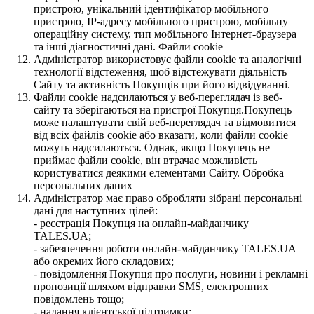
пристрою, унікальний ідентифікатор мобільного
пристрою, IP-адресу мобільного пристрою, мобільну
операційну систему, тип мобільного Інтернет-браузера
та інші діагностичні дані. Файли cookie
Адміністратор використовує файли cookie та аналогічні
технології відстеження, щоб відстежувати діяльність
Сайту та активність Покупців при його відвідуванні.
Файли cookie надсилаються у веб-переглядач із веб-
сайту та зберігаються на пристрої Покупця.Покупець
може налаштувати свій веб-переглядач та відмовитися
від всіх файлів cookie або вказати, коли файли cookie
можуть надсилаються. Однак, якщо Покупець не
приймає файли cookie, він втрачає можливість
користуватися деякими елементами Сайту. Обробка
персональних даних
Адміністратор має право обробляти зібрані персональні
дані для наступних цілей:
- реєстрація Покупця на онлайн-майданчику
TALES.UA;
- забезпечення роботи онлайн-майданчику TALES.UA
або окремих його складових;
- повідомлення Покупця про послуги, новини і рекламні
пропозиції шляхом відправки SMS, електронних
повідомлень тощо;
- надання клієнтської підтримки;