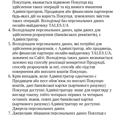
Покупцем, вважається відмовою Покупця від
здійснення таких операцій та від вимоги вчинення
Адміністратором, Продавцем або фінансовим партнером
будь-яких дій на користь Покупця, зумовлених змістом
таких операцій. Володільці баз персональних даних
онлайн-майданчику TALES.UA
Володільцем персональних даних, крім даних для
здійснення розрахунків (банківських реквізитів), є
Адміністратор.
Володільцем персональних даних, які потрібні для
здійснення розрахунків, є Адміністратор, або продавець,
або фінансові партнери онлайн-майданчику TALES.UA,
зазначені на Сайті. Володілець таких даних визначається
залежно від способу реалізації конкретної Продукції,
способу розрахунків за неї, способу або підстав
повернення або виплати коштів Покупцю.
Крім випадків, коли Адміністратор одночасно є
Продавцем або несе обов’язок по виплаті Покупцю
коштів, дані банківської картки (карткового рахунку)
Покупця доступні Адміністратору лише для перегляду у
вигляді токену, тобто чотирьох перших та чотирьох
останніх знаків, повні дані банківської картки
(карткового рахунку) Адміністратору не доступні.
Джерела персональних даних
Джерелами збирання персональних даних Покупця є