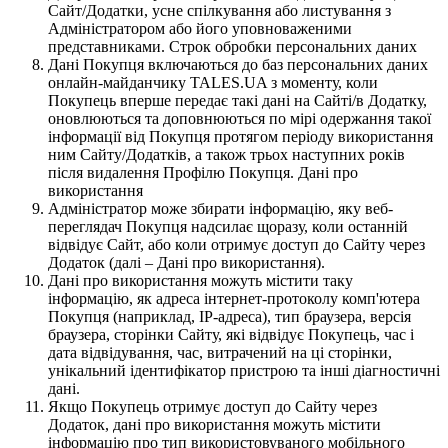
Сайт/Додатки, усне спілкування або листування з
Адміністратором або його уповноваженими
представниками. Строк обробки персональних даних
Дані Покупця включаються до баз персональних даних
онлайн-майданчику TALES.UA з моменту, коли
Покупець вперше передає такі дані на Сайті/в Додатку,
оновлюються та доповнюються по мірі одержання такої
інформації від Покупця протягом періоду використання
ним Сайту/Додатків, а також трьох наступних років
після видалення Профілю Покупця. Дані про
використання
Адміністратор може збирати інформацію, яку веб-
переглядач Покупця надсилає щоразу, коли останній
відвідує Сайт, або коли отримує доступ до Сайту через
Додаток (далі – Дані про використання).
Дані про використання можуть містити таку
інформацію, як адреса інтернет-протоколу комп'ютера
Покупця (наприклад, IP-адреса), тип браузера, версія
браузера, сторінки Сайту, які відвідує Покупець, час і
дата відвідування, час, витрачений на ці сторінки,
унікальний ідентифікатор пристрою та інші діагностичні
дані.
Якщо Покупець отримує доступ до Сайту через
Додаток, дані про використання можуть містити
інформацію про тип використовуваного мобільного