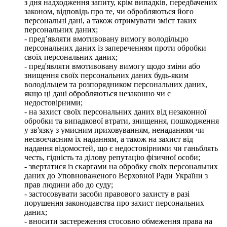
з дня надходження запиту, крім випадків, передбачених
законом, відповідь про те, чи обробляються його
персональні дані, а також отримувати зміст таких
персональних даних;
- пред’являти вмотивовану вимогу володільцю
персональних даних із запереченням проти обробки
своїх персональних даних;
- пред'являти вмотивовану вимогу щодо зміни або
знищення своїх персональних даних будь-яким
володільцем та розпорядником персональних даних,
якщо ці дані обробляються незаконно чи є
недостовірними;
- на захист своїх персональних даних від незаконної
обробки та випадкової втрати, знищення, пошкодження
у зв'язку з умисним приховуванням, ненаданням чи
несвоєчасним їх наданням, а також на захист від
надання відомостей, що є недостовірними чи ганьблять
честь, гідність та ділову репутацію фізичної особи;
- звертатися із скаргами на обробку своїх персональних
даних до Уповноваженого Верховної Ради України з
прав людини або до суду;
- застосовувати засоби правового захисту в разі
порушення законодавства про захист персональних
даних;
- вносити застереження стосовно обмеження права на