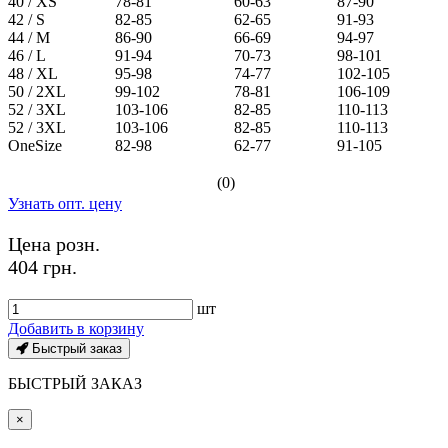
40 / XS
78-81
60-63
87-90
42 / S
82-85
62-65
91-93
44 / M
86-90
66-69
94-97
46 / L
91-94
70-73
98-101
48 / XL
95-98
74-77
102-105
50 / 2XL
99-102
78-81
106-109
52 / 3XL
103-106
82-85
110-113
52 / 3XL
103-106
82-85
110-113
OneSize
82-98
62-77
91-105
(0)
Узнать опт. цену
Цена розн.
404 грн.
шт
Добавить в корзину
Быстрый заказ
БЫСТРЫЙ ЗАКАЗ
×