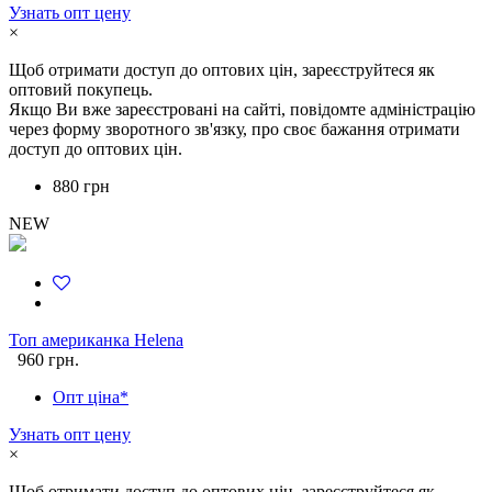
Узнать опт цену
×
Щоб отримати доступ до оптових цін, зареєструйтеся як
оптовий покупець.
Якщо Ви вже зареєстровані на сайті, повідомте адміністрацію
через форму зворотного зв'язку, про своє бажання отримати
доступ до оптових цін.
880 грн
NEW
Топ американка Helena
960 грн.
Опт ціна*
Узнать опт цену
×
Щоб отримати доступ до оптових цін, зареєструйтеся як