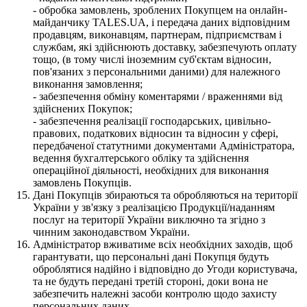
- обробка замовлень, зроблених Покупцем на онлайн-
майданчику TALES.UA, і передача даних відповідним
продавцям, виконавцям, партнерам, підприємствам і
службам, які здійснюють доставку, забезпечують оплату
тощо, (в тому числі іноземним суб'єктам відносин,
пов'язаних з персональними даними) для належного
виконання замовлення;
- забезпечення обміну коментарями / враженнями від
здійснених Покупок;
- забезпечення реалізації господарських, цивільно-
правових, податкових відносин та відносин у сфері,
передбаченої статутними документами Адміністратора,
ведення бухгалтерського обліку та здійснення
операційної діяльності, необхідних для виконання
замовлень Покупців.
Дані Покупців збираються та обробляються на території
України у зв'язку з реалізацією Продукції/наданням
послуг на території України виключно та згідно з
чинним законодавством України.
Адміністратор вживатиме всіх необхідних заходів, щоб
гарантувати, що персональні дані Покупця будуть
оброблятися надійно і відповідно до Угоди користувача,
та не будуть передані третій стороні, доки вона не
забезпечить належні засоби контролю щодо захисту
персональних даних.