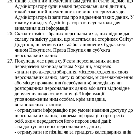
Якщо законним представникам дитини стало відомо, що
Адміністратору були надані персональні дані дитини,
такий законний представник повинен звернутися до
Адміністратора із запитом про видалення таких даних. У
такому випадку Адміністратор застосує заходи для
видалення цієї інформації.
Склад та зміст зібраних персональних даних відповідає
складу та змісту даних, що містяться на сторінках Сайту/
Додатків, переглянутих та/або заповнених будь-яким
чином Покупцем. Права Покупця як суб’єкта
персональних даних
Покупець має права суб’єкта персональних даних,
передбачені законодавством України, зокрема:
- знати про джерела збирання, місцезнаходження своїх
персональних даних, мету їх обробки, місцезнаходження
або місце проживання (перебування) володільця чи
розпорядника персональних даних або дати відповідне
доручення щодо отримання цієї інформації
уповноваженим ним особам, крім випадків,
встановлених законом;
- отримувати інформацію про умови надання доступу до
персональних даних, зокрема інформацію про третіх
осіб, яким передаються його персональні дані;
- на доступ до своїх персональних даних;
- отримувати не пізніш як за тридцять календарних днів