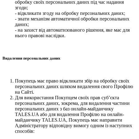
обробку своїх персональних даних під час надання
згоди;
- відкликати згоду на обробку персональних даних;
- знати механізм автоматичної обробки персональних
даних;
- на захист від автоматизованого рішення, яке має для
нього правові наслідки.
Видалення персональних даних
Покупець має право відкликати збір на обробку своїх
персональних даних шляхом видалення свого Профілю
на Сайті.
Для використання Покупцем своїх прав суб’єкта
персональних даних, зокрема, для видалення частини
персональних даних з баз онлайн-майданчику
TALES.UA або для видалення Профілю на онлайн-
майданчику TALES.UA, Покупець має направити
Адміністратору відповідну вимогу одним із наступних
способів: