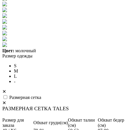
Цвет:
молочный
Размер одежды
S
M
L
-
✕
Размерная сетка
✕
РАЗМЕРНАЯ СЕТКА TALES
Размер для
Обхват талии
Обхват бедер
Обхват груди(см)
заказа
(см)
(см)