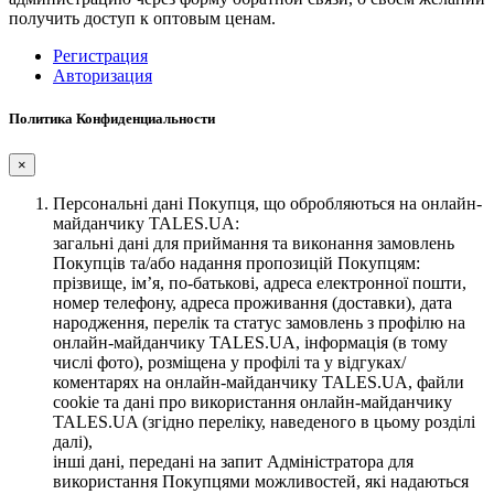
получить доступ к оптовым ценам.
Регистрация
Авторизация
Политика Конфиденциальности
×
Персональні дані Покупця, що обробляються на онлайн-
майданчику TALES.UA:
загальні дані для приймання та виконання замовлень
Покупців та/або надання пропозицій Покупцям:
прізвище, ім’я, по-батькові, адреса електронної пошти,
номер телефону, адреса проживання (доставки), дата
народження, перелік та статус замовлень з профілю на
онлайн-майданчику TALES.UA, інформація (в тому
числі фото), розміщена у профілі та у відгуках/
коментарях на онлайн-майданчику TALES.UA, файли
cookie та дані про використання онлайн-майданчику
TALES.UA (згідно переліку, наведеного в цьому розділі
далі),
інші дані, передані на запит Адміністратора для
використання Покупцями можливостей, які надаються