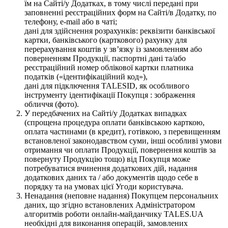
їм на Сайті/у Додатках, в тому числі передані при
заповненні реєстраційних форм на Сайті/в Додатку, по
телефону, e-mail або в чаті;
дані для здійснення розрахунків: реквізити банківської
картки, банківського (карткового) рахунку для
перерахування коштів у зв’язку із замовленням або
поверненням Продукції, паспортні дані та/або
реєстраційний номер облікової картки платника
податків («ідентифікаційний код»),
дані для підключення TALESID, як особливого
інструменту ідентифікації Покупця : зображення
обличчя (фото).
У передбачених на Сайті/у Додатках випадках
(спрощена процедура оплати банківською карткою,
оплата частинами (в кредит), готівкою, з перевищенням
встановленої законодавством суми, інші особливі умови
отримання чи оплати Продукції, повернення коштів за
повернуту Продукцію тощо) від Покупця може
потребуватися вчинення додаткових дій, надання
додаткових даних та / або документів щодо себе в
порядку та на умовах цієї Угоди користувача.
Ненадання (неповне надання) Покупцем персональних
даних, що згідно встановлених Адміністратором
алгоритмів роботи онлайн-майданчику TALES.UA
необхідні для виконання операцій, замовлених