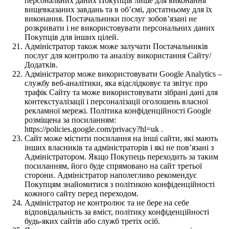
персональних даних Покупців лише для виконання
вищевказаних завдань та в об’ємі, достатньому для їх
виконання. Постачальники послуг зобов’язані не
розкривати і не використовувати персональних даних
Покупців для інших цілей.
Адміністратор також може залучати Постачальників
послуг для контролю та аналізу використання Сайту/
Додатків.
Адміністратор може використовувати Google Analytics –
службу веб-аналітики, яка відслідковує та звітує про
трафік Сайту та може використовувати зібрані дані для
контекстуалізації і персоналізації оголошень власної
рекламної мережі. Політика конфіденційності Google
розміщена за посиланням:
https://policies.google.com/privacy?hl=uk .
Сайт може містити посилання на інші сайти, які мають
інших власників та адміністраторів і які не пов’язані з
Адміністратором. Якщо Покупець переходить за таким
посиланням, його буде спрямовано на сайт третьої
сторони. Адміністратор наполегливо рекомендує
Покупцям знайомитися з політикою конфіденційності
кожного сайту перед переходом.
Адміністратор не контролює та не бере на себе
відповідальність за вміст, політику конфіденційності
будь-яких сайтів або служб третіх осіб.