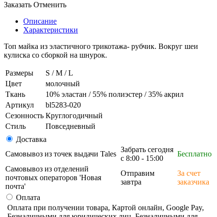
Заказать
Отменить
Описание
Характеристики
Топ майка из эластичного трикотажа- рубчик. Вокруг шеи
кулиска со сборкой на шнурок.
Размеры
S / M / L
Цвет
молочный
Ткань
10% эластан / 55% полиэстер / 35% акрил
Артикул
bl5283-020
Сезонность
Круглогодичный
Стиль
Повседневный
Доставка
Забрать сегодня
Самовывоз из точек выдачи Tales
Бесплатно
с 8:00 - 15:00
Самовывоз из отделений
Отправим
За счет
почтовых операторов 'Новая
завтра
заказчика
почта'
Оплата
Оплата при получении товара, Картой онлайн, Google Pay,
Безналичными для юридических лиц, Безналичными для