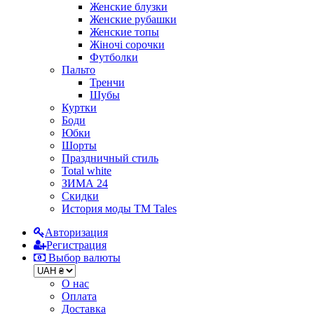
Женские блузки
Женские рубашки
Женские топы
Жіночі сорочки
Футболки
Пальто
Тренчи
Шубы
Куртки
Боди
Юбки
Шорты
Праздничный стиль
Total white
ЗИМА 24
Скидки
История моды ТМ Tales
Авторизация
Регистрация
Выбор валюты
О нас
Оплата
Доставка