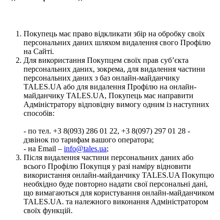
Покупець має право відкликати збір на обробку своїх
персональних даних шляхом видалення свого Профілю
на Сайті.
Для використання Покупцем своїх прав суб’єкта
персональних даних, зокрема, для видалення частини
персональних даних з баз онлайн-майданчику
TALES.UA або для видалення Профілю на онлайн-
майданчику TALES.UA, Покупець має направити
Адміністратору відповідну вимогу одним із наступних
способів:
- по тел. +3 8(093) 286 01 22, +3 8(097) 297 01 28 -
дзвінок по тарифам вашого оператора;
- на Email –
info@tales.ua
;
Після видалення частини персональних даних або
всього Профілю Покупця у разі наміру відновити
використання онлайн-майданчику TALES.UA Покупцю
необхідно буде повторно надати свої персональні дані,
що вимагаються для користування онлайн-майданчиком
TALES.UA. та належного виконання Адміністратором
своїх функцій.