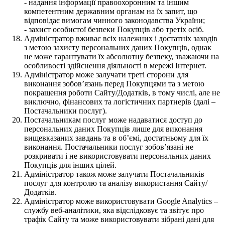
- надання інформації правоохоронним та іншим
компетентним державним органам на їх запит, що
відповідає вимогам чинного законодавства України;
- захист особистої безпеки Покупців або третіх осіб.
Адміністратор вживає всіх належних і достатніх заходів
з метою захисту персональних даних Покупців, однак
не може гарантувати їх абсолютну безпеку, зважаючи на
особливості здійснення діяльності в мережі Інтернет.
Адміністратор може залучати треті сторони для
виконання зобов’язань перед Покупцями та з метою
покращення роботи Сайту/Додатків, в тому числі, але не
виключно, фінансових та логістичних партнерів (далі –
Постачальники послуг).
Постачальникам послуг може надаватися доступ до
персональних даних Покупців лише для виконання
вищевказаних завдань та в об’ємі, достатньому для їх
виконання. Постачальники послуг зобов’язані не
розкривати і не використовувати персональних даних
Покупців для інших цілей.
Адміністратор також може залучати Постачальників
послуг для контролю та аналізу використання Сайту/
Додатків.
Адміністратор може використовувати Google Analytics –
службу веб-аналітики, яка відслідковує та звітує про
трафік Сайту та може використовувати зібрані дані для