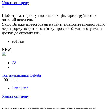
Узнать опт цену
×
Щоб отримати доступ до оптових цін, зареєструйтеся як
оптовий покупець.
Якщо Ви вже зареєстровані на сайті, повідомте адміністрацію
через форму зворотного зв'язку, про своє бажання отримати
доступ до оптових цін.
901 грн
NEW
Топ американка Celesta
901 грн.
Опт ціна*
Узнать опт цену
×
Щоб отримати доступ до оптових цін, зареєструйтеся як