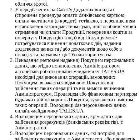
обличчя (фото).
У передбачених на Сайті/у Додатках випадках
(спрощена процедура оплати банківською карткою,
оплата частинами (в кредит), готівкою, з перевищенням
встановленої законодавством суми, інші особливі умови
отримання чи оплати Продукції, повернення коштів за
повернуту Продукцію тощо) від Покупця може
потребуватися вчинення додаткових дій, надання
додаткових даних та / або документів щодо себе в
порядку та на умовах цієї Угоди користувача.
Ненадання (неповне надання) Покупцем персональних
даних, що згідно встановлених Адміністратором
алгоритмів роботи онлайн-майданчику TALES.UA
необхідні для виконання операцій, замовлених
Покупцем, вважається відмовою Покупця від
здійснення таких операцій та від вимоги вчинення
Адміністратором, Продавцем або фінансовим партнером
будь-яких дій на користь Покупця, зумовлених змістом
таких операцій. Володільці баз персональних даних
онлайн-майданчику TALES.UA
Володільцем персональних даних, крім даних для
здійснення розрахунків (банківських реквізитів), є
Адміністратор.
Володільцем персональних даних, які потрібні для
здійснення розрахунків, є Адміністратор, або продавець,