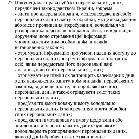
Покупець має права суб’єкта персональних даних,
передбачені законодавством України, зокрема:
- знати про джерела збирання, місцезнаходження своїх
персональних даних, мету їх обробки, місцезнаходження
або місце проживання (перебування) володільця чи
розпорядника персональних даних або дати відповідне
доручення щодо отримання цієї інформації
уповноваженим ним особам, крім випадків,
встановлених законом;
- отримувати інформацію про умови надання доступу до
персональних даних, зокрема інформацію про третіх
осіб, яким передаються його персональні дані;
- на доступ до своїх персональних даних;
- отримувати не пізніш як за тридцять календарних днів
з дня надходження запиту, крім випадків, передбачених
законом, відповідь про те, чи обробляються його
персональні дані, а також отримувати зміст таких
персональних даних;
- пред’являти вмотивовану вимогу володільцю
персональних даних із запереченням проти обробки
своїх персональних даних;
- пред'являти вмотивовану вимогу щодо зміни або
знищення своїх персональних даних будь-яким
володільцем та розпорядником персональних даних,
якщо ці дані обробляються незаконно чи є