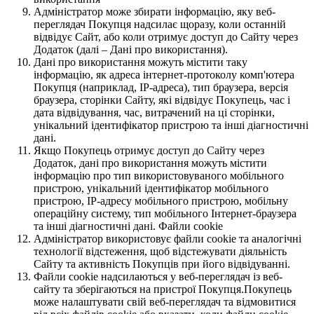
Адміністратор може збирати інформацію, яку веб-
переглядач Покупця надсилає щоразу, коли останній
відвідує Сайт, або коли отримує доступ до Сайту через
Додаток (далі – Дані про використання).
Дані про використання можуть містити таку
інформацію, як адреса інтернет-протоколу комп'ютера
Покупця (наприклад, IP-адреса), тип браузера, версія
браузера, сторінки Сайту, які відвідує Покупець, час і
дата відвідування, час, витрачений на ці сторінки,
унікальний ідентифікатор пристрою та інші діагностичні
дані.
Якщо Покупець отримує доступ до Сайту через
Додаток, дані про використання можуть містити
інформацію про тип використовуваного мобільного
пристрою, унікальний ідентифікатор мобільного
пристрою, IP-адресу мобільного пристрою, мобільну
операційну систему, тип мобільного Інтернет-браузера
та інші діагностичні дані. Файли cookie
Адміністратор використовує файли cookie та аналогічні
технології відстеження, щоб відстежувати діяльність
Сайту та активність Покупців при його відвідуванні.
Файли cookie надсилаються у веб-переглядач із веб-
сайту та зберігаються на пристрої Покупця.Покупець
може налаштувати свій веб-переглядач та відмовитися