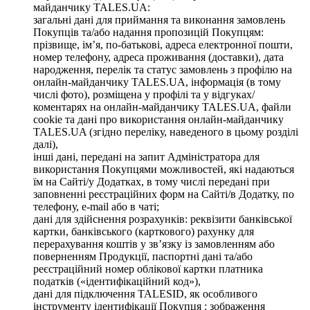
майданчику TALES.UA:
загальні дані для приймання та виконання замовлень
Покупців та/або надання пропозицій Покупцям:
прізвище, ім’я, по-батькові, адреса електронної пошти,
номер телефону, адреса проживання (доставки), дата
народження, перелік та статус замовлень з профілю на
онлайн-майданчику TALES.UA, інформація (в тому
числі фото), розміщена у профілі та у відгуках/
коментарях на онлайн-майданчику TALES.UA, файли
cookie та дані про використання онлайн-майданчику
TALES.UA (згідно переліку, наведеного в цьому розділі
далі),
інші дані, передані на запит Адміністратора для
використання Покупцями можливостей, які надаються
їм на Сайті/у Додатках, в тому числі передані при
заповненні реєстраційних форм на Сайті/в Додатку, по
телефону, e-mail або в чаті;
дані для здійснення розрахунків: реквізити банківської
картки, банківського (карткового) рахунку для
перерахування коштів у зв’язку із замовленням або
поверненням Продукції, паспортні дані та/або
реєстраційний номер облікової картки платника
податків («ідентифікаційний код»),
дані для підключення TALESID, як особливого
інструменту ідентифікації Покупця : зображення