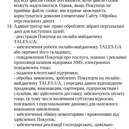
від всіх файлів cookie або вказати, коли файли cookie
можуть надсилаються. Однак, якщо Покупець не
приймає файли cookie, він втрачає можливість
користуватися деякими елементами Сайту. Обробка
персональних даних
Адміністратор має право обробляти зібрані персональні
дані для наступних цілей:
- реєстрація Покупця на онлайн-майданчику
TALES.UA;
- забезпечення роботи онлайн-майданчику TALES.UA
або окремих його складових;
- повідомлення Покупця про послуги, новини і рекламні
пропозиції шляхом відправки SMS, електронних
повідомлень тощо;
- надання клієнтської підтримки;
- обробка замовлень, зроблених Покупцем на онлайн-
майданчику TALES.UA, і передача даних відповідним
продавцям, виконавцям, партнерам, підприємствам і
службам, які здійснюють доставку, забезпечують оплату
тощо, (в тому числі іноземним суб'єктам відносин,
пов'язаних з персональними даними) для належного
виконання замовлення;
- забезпечення обміну коментарями / враженнями від
здійснених Покупок;
- забезпечення реалізації господарських, цивільно-