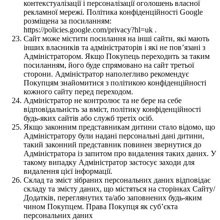
контекстуалізації і персоналізації оголошень власної
рекламної мережі. Політика конфіденційності Google
розміщена за посиланням:
https://policies.google.com/privacy?hl=uk .
Сайт може містити посилання на інші сайти, які мають
інших власників та адміністраторів і які не пов’язані з
Адміністратором. Якщо Покупець переходить за таким
посиланням, його буде спрямовано на сайт третьої
сторони. Адміністратор наполегливо рекомендує
Покупцям знайомитися з політикою конфіденційності
кожного сайту перед переходом.
Адміністратор не контролює та не бере на себе
відповідальність за вміст, політику конфіденційності
будь-яких сайтів або служб третіх осіб.
Якщо законним представникам дитини стало відомо, що
Адміністратору були надані персональні дані дитини,
такий законний представник повинен звернутися до
Адміністратора із запитом про видалення таких даних. У
такому випадку Адміністратор застосує заходи для
видалення цієї інформації.
Склад та зміст зібраних персональних даних відповідає
складу та змісту даних, що містяться на сторінках Сайту/
Додатків, переглянутих та/або заповнених будь-яким
чином Покупцем. Права Покупця як суб’єкта
персональних даних