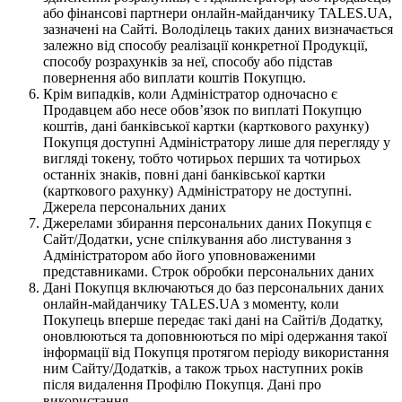
або фінансові партнери онлайн-майданчику TALES.UA,
зазначені на Сайті. Володілець таких даних визначається
залежно від способу реалізації конкретної Продукції,
способу розрахунків за неї, способу або підстав
повернення або виплати коштів Покупцю.
Крім випадків, коли Адміністратор одночасно є
Продавцем або несе обов’язок по виплаті Покупцю
коштів, дані банківської картки (карткового рахунку)
Покупця доступні Адміністратору лише для перегляду у
вигляді токену, тобто чотирьох перших та чотирьох
останніх знаків, повні дані банківської картки
(карткового рахунку) Адміністратору не доступні.
Джерела персональних даних
Джерелами збирання персональних даних Покупця є
Сайт/Додатки, усне спілкування або листування з
Адміністратором або його уповноваженими
представниками. Строк обробки персональних даних
Дані Покупця включаються до баз персональних даних
онлайн-майданчику TALES.UA з моменту, коли
Покупець вперше передає такі дані на Сайті/в Додатку,
оновлюються та доповнюються по мірі одержання такої
інформації від Покупця протягом періоду використання
ним Сайту/Додатків, а також трьох наступних років
після видалення Профілю Покупця. Дані про
використання