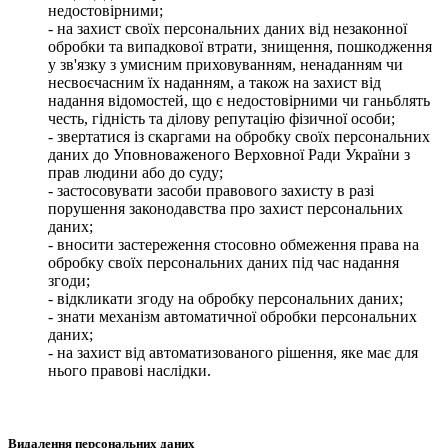
недостовірними;
- на захист своїх персональних даних від незаконної
обробки та випадкової втрати, знищення, пошкодження
у зв'язку з умисним приховуванням, ненаданням чи
несвоєчасним їх наданням, а також на захист від
надання відомостей, що є недостовірними чи ганьблять
честь, гідність та ділову репутацію фізичної особи;
- звертатися із скаргами на обробку своїх персональних
даних до Уповноваженого Верховної Ради України з
прав людини або до суду;
- застосовувати засоби правового захисту в разі
порушення законодавства про захист персональних
даних;
- вносити застереження стосовно обмеження права на
обробку своїх персональних даних під час надання
згоди;
- відкликати згоду на обробку персональних даних;
- знати механізм автоматичної обробки персональних
даних;
- на захист від автоматизованого рішення, яке має для
нього правові наслідки.
Видалення персональних даних