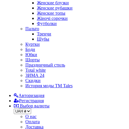
Женские блузки
Женские рубашки
Женские топы
Жіночі сорочки
Футболки
Пальто
Тренчи
Шубы
Куртки
Боди
Юбки
Шорты
Праздничный стиль
Total white
ЗИМА 24
Скидки
История моды ТМ Tales
Авторизация
Регистрация
Выбор валюты
О нас
Оплата
Доставка