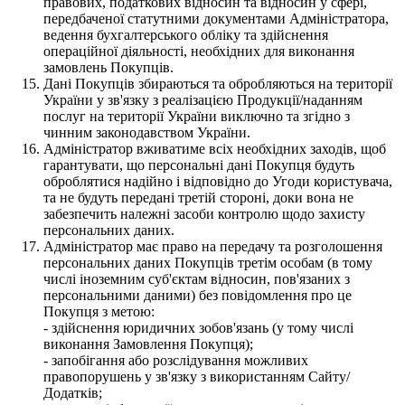
правових, податкових відносин та відносин у сфері,
передбаченої статутними документами Адміністратора,
ведення бухгалтерського обліку та здійснення
операційної діяльності, необхідних для виконання
замовлень Покупців.
Дані Покупців збираються та обробляються на території
України у зв'язку з реалізацією Продукції/наданням
послуг на території України виключно та згідно з
чинним законодавством України.
Адміністратор вживатиме всіх необхідних заходів, щоб
гарантувати, що персональні дані Покупця будуть
оброблятися надійно і відповідно до Угоди користувача,
та не будуть передані третій стороні, доки вона не
забезпечить належні засоби контролю щодо захисту
персональних даних.
Адміністратор має право на передачу та розголошення
персональних даних Покупців третім особам (в тому
числі іноземним суб'єктам відносин, пов'язаних з
персональними даними) без повідомлення про це
Покупця з метою:
- здійснення юридичних зобов'язань (у тому числі
виконання Замовлення Покупця);
- запобігання або розслідування можливих
правопорушень у зв'язку з використанням Сайту/
Додатків;