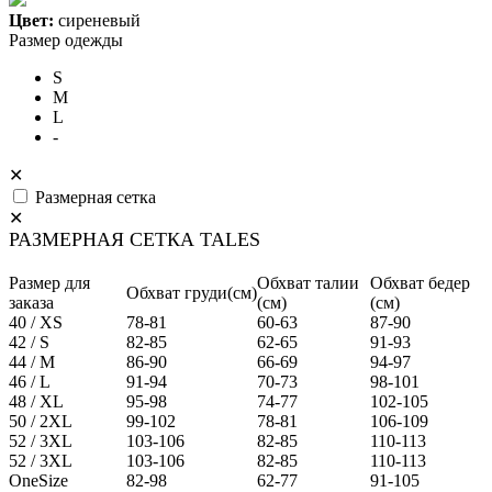
Цвет:
сиреневый
Размер одежды
S
M
L
-
✕
Размерная сетка
✕
РАЗМЕРНАЯ СЕТКА TALES
Размер для
Обхват талии
Обхват бедер
Обхват груди(см)
заказа
(см)
(см)
40 / XS
78-81
60-63
87-90
42 / S
82-85
62-65
91-93
44 / M
86-90
66-69
94-97
46 / L
91-94
70-73
98-101
48 / XL
95-98
74-77
102-105
50 / 2XL
99-102
78-81
106-109
52 / 3XL
103-106
82-85
110-113
52 / 3XL
103-106
82-85
110-113
OneSize
82-98
62-77
91-105