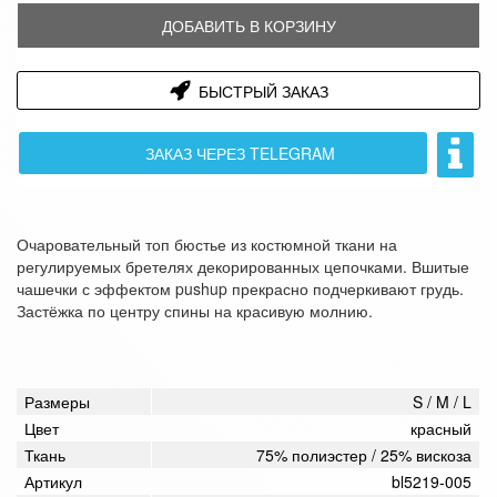
ДОБАВИТЬ В КОРЗИНУ
БЫСТРЫЙ ЗАКАЗ
ЗАКАЗ ЧЕРЕЗ TELEGRAM
Очаровательный топ бюстье из костюмной ткани на
регулируемых бретелях декорированных цепочками. Вшитые
чашечки с эффектом pushup прекрасно подчеркивают грудь.
Застёжка по центру спины на красивую молнию.
Размеры
S / M / L
Цвет
красный
Ткань
75% полиэстер / 25% вискоза
Артикул
bl5219-005