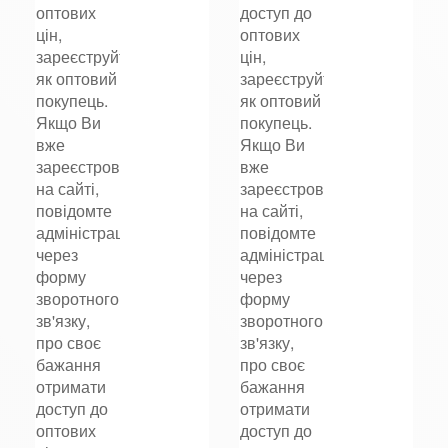
оптових
доступ до
цін,
оптових
зареєструйтеся
цін,
як оптовий
зареєструйтеся
покупець.
як оптовий
Якщо Ви
покупець.
вже
Якщо Ви
зареєстровані
вже
на сайті,
зареєстровані
повідомте
на сайті,
адміністрацію
повідомте
через
адміністрацію
форму
через
зворотного
форму
зв'язку,
зворотного
про своє
зв'язку,
бажання
про своє
отримати
бажання
доступ до
отримати
оптових
доступ до