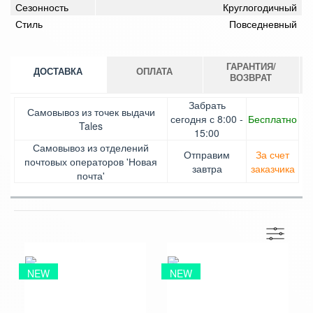
Сезонность
Круглогодичный
Стиль
Повседневный
ГАРАНТИЯ/
ДОСТАВКА
ОПЛАТА
ВОЗВРАТ
Оплата при получении товара, Картой онлайн,
Гарантия. Обмен/возврат товара в течение 14 дней.
Забрать
Самовывоз из точек выдачи
Google Pay, Безналичными для юридических лиц,
Доставка за счет заказчика
сегодня с 8:00 -
Бесплатно
Tales
Безналичными для физических лиц, Apple Pay,
15:00
Mastercard, Visa
Самовывоз из отделений
Отправим
За счет
почтовых операторов 'Новая
завтра
заказчика
почта'
NEW
NEW