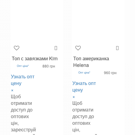
Топ с завязками Kim
Топ американка
Helena
880 грн
Опт ціна*
960 грн
Опт ціна*
Узнать опт
цену
Узнать опт
×
цену
Щоб
×
отримати
Щоб
доступ до
отримати
оптових
доступ до
цін,
оптових
зареєструйтеся
цін,