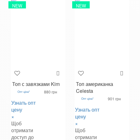
NEW
NEW
Топ с завязками Kim
Топ американка
Celesta
880 грн
Опт ціна*
901 грн
Опт ціна*
Узнать опт
цену
Узнать опт
×
цену
Щоб
×
отримати
Щоб
доступ до
отримати