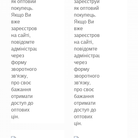
як оптовий
зареєструйтеся
покупець.
як оптовий
Якщо Ви
покупець.
вже
Якщо Ви
зареєстровані
вже
на сайті,
зареєстровані
повідомте
на сайті,
адміністрацію
повідомте
через
адміністрацію
форму
через
зворотного
форму
зв'язку,
зворотного
про своє
зв'язку,
бажання
про своє
отримати
бажання
доступ до
отримати
оптових
доступ до
цін.
оптових
цін.