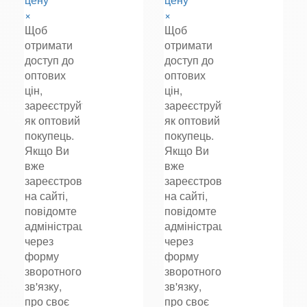
×
×
Щоб
Щоб
отримати
отримати
доступ до
доступ до
оптових
оптових
цін,
цін,
зареєструйтеся
зареєструйтеся
як оптовий
як оптовий
покупець.
покупець.
Якщо Ви
Якщо Ви
вже
вже
зареєстровані
зареєстровані
на сайті,
на сайті,
повідомте
повідомте
адміністрацію
адміністрацію
через
через
форму
форму
зворотного
зворотного
зв'язку,
зв'язку,
про своє
про своє