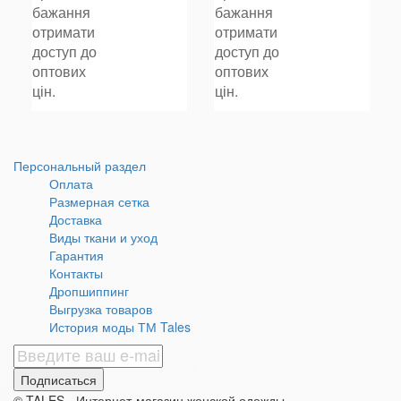
бажання
бажання
отримати
отримати
доступ до
доступ до
оптових
оптових
цін.
цін.
Персональный раздел
Оплата
Размерная сетка
Доставка
Виды ткани и уход
Гарантия
Контакты
Дропшиппинг
Выгрузка товаров
История моды ТМ Tales
Подписаться
© TALES - Интернет-магазин женской одежды,,