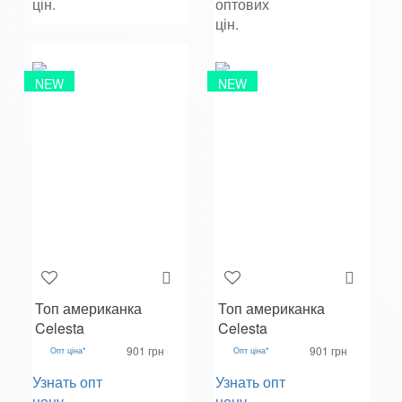
цін.
оптових
цін.
NEW
NEW
Топ американка
Топ американка
Celesta
Celesta
901 грн
901 грн
Опт ціна*
Опт ціна*
Узнать опт
Узнать опт
цену
цену