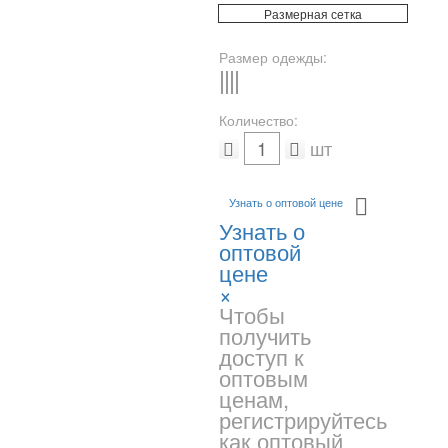
Размерная сетка
Размер одежды:
S
M
L
-
Количество:
шт
Узнать о оптовой цене
Узнать о
оптовой
цене
×
Чтобы
получить
доступ к
оптовым
ценам,
регистрируйтесь
как оптовый