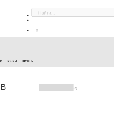
0
ДИ
ЮБКИ
ШОРТЫ
ИВ
(0)