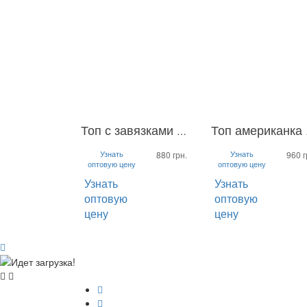
Топ с завязками Kim
Топ
L-XL
S-M
L-XL
S-M
Узнать
Узнать
880 грн.
960 г
оптовую цену
оптовую цену
Узнать
Узнать
оптовую
оптовую
цену
цену