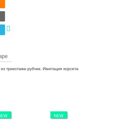
аре
из трикотажа-рубчик. Имитация корсета
NEW
NEW