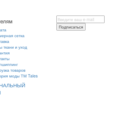
телям
Подписаться
ата
мерная сетка
тавка
ы ткани и уход
антия
такты
пшиппинг
рузка товаров
ория моды ТМ Tales
НАЛЬНЫЙ
Л