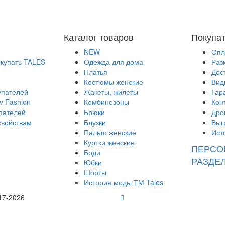
Каталог товаров
Покупа
NEW
Опл
окупать TALES
Одежда для дома
Раз
Платья
Дос
Костюмы женские
Вид
упателей
Жакеты, жилеты
Гар
v Fashion
Комбинезоны
Кон
пателей
Брюки
Дро
свойствам
Блузки
Выг
Пальто женские
Ист
Куртки женские
ПЕРСО
Боди
РАЗДЕ
Юбки
Шорты
История моды ТМ Tales
17-2026