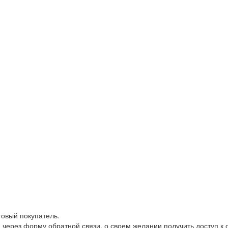
товый покупатель.
 через форму обратной связи, о своем желании получить доступ к