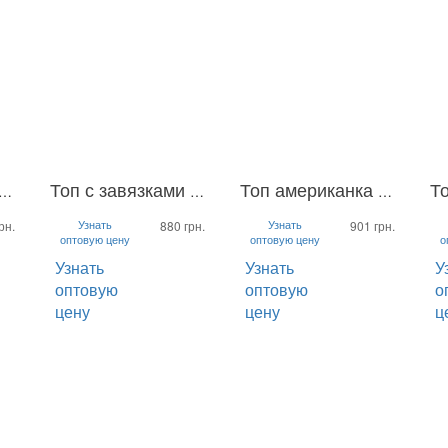
 американка Helena
Топ с завязками Kim
Топ американка Celesta
L-XL
S-M
L-XL
S-M
L
Узнать
Узнать
рн.
880 грн.
901 грн.
оптовую цену
оптовую цену
о
Узнать
Узнать
У
оптовую
оптовую
о
цену
цену
ц