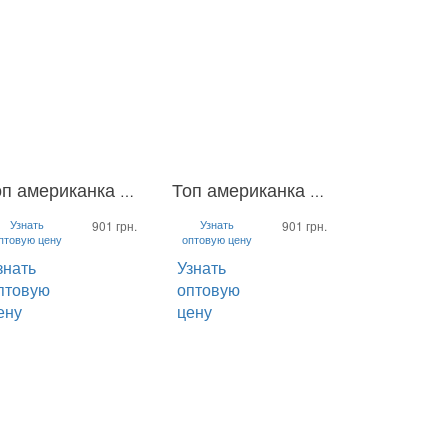
Топ американка Celesta
Топ американка Celesta
-XL
S-M
L-XL
S-M
Узнать
Узнать
901 грн.
901 грн.
птовую цену
оптовую цену
знать
Узнать
птовую
оптовую
ену
цену