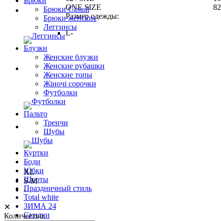
Брюки
ONE SIZE
82
Брюки Casual
Размер одежды:
Брюки женские
Леггинсы
L-
Блузки
Женские блузки
Женские рубашки
Женские топы
Жіночі сорочки
Футболки
Пальто
Тренчи
Шубы
Куртки
Боди
Юбки
XL
Шорты
S-M
Праздничный стиль
-
Total white
ЗИМА 24
✕
Скидки
Количество: