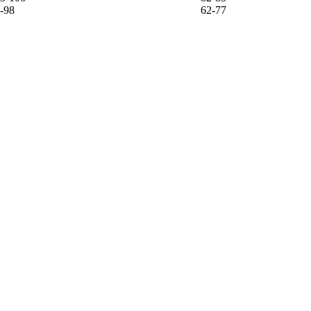
-98
62-77