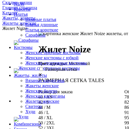
Скидки, акции
NEW
Главная страница
Корсеты
Каталог
Платья
Жакеты, жилеты
Вязаные платья
Жилеты женские
Платья длинные
Жилет Noize
Платья короткие
Сарафаны
Жилет Noize
Костюмы
Женские брючные костюмы
Женские костюмы с юбкой
Женские спортивные костюмы
Цвет одежды:
Молочный
Размерная сетка
✕
Жакеты, жилеты
РАЗМЕРНАЯ СЕТКА TALES
Вязаные кардиганы
Жакеты женские
Женские болеро
Размер для заказа
Об
Женские кардиганы
40 / XS
78
Жилеты женские
42 / S
82
Свитера
44 / M
86
Худи
46 / L
91
48 / XL
95
50 / 2XL
99
Комбинезоны
52 / 3XL
10