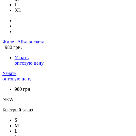
L
XL
Жилет Alisa вискоза
980 грн.
Узнать
оптовую цену
Узнать
оптовую цену
980 грн.
NEW
Быстрый заказ
S
M
L