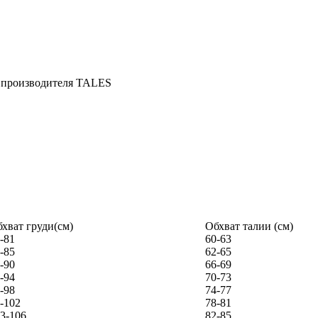
хват груди(см)
Обхват талии (см)
-81
60-63
-85
62-65
-90
66-69
-94
70-73
-98
74-77
-102
78-81
3-106
82-85