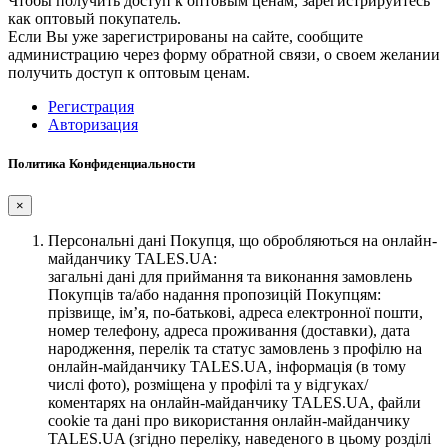
Чтобы получить доступ к оптовым ценам, зарегистрируйтесь
как оптовый покупатель.
Если Вы уже зарегистрированы на сайте, сообщите
администрацию через форму обратной связи, о своем желании
получить доступ к оптовым ценам.
Регистрация
Авторизация
Политика Конфиденциальности
×
Персональні дані Покупця, що обробляються на онлайн-
майданчику TALES.UA:
загальні дані для приймання та виконання замовлень
Покупців та/або надання пропозицій Покупцям:
прізвище, ім’я, по-батькові, адреса електронної пошти,
номер телефону, адреса проживання (доставки), дата
народження, перелік та статус замовлень з профілю на
онлайн-майданчику TALES.UA, інформація (в тому
числі фото), розміщена у профілі та у відгуках/
коментарях на онлайн-майданчику TALES.UA, файли
cookie та дані про використання онлайн-майданчику
TALES.UA (згідно переліку, наведеного в цьому розділі