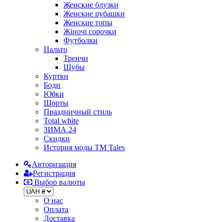
Женские блузки
Женские рубашки
Женские топы
Жіночі сорочки
Футболки
Пальто
Тренчи
Шубы
Куртки
Боди
Юбки
Шорты
Праздничный стиль
Total white
ЗИМА 24
Скидки
История моды ТМ Tales
Авторизация
Регистрация
Выбор валюты
О нас
Оплата
Доставка