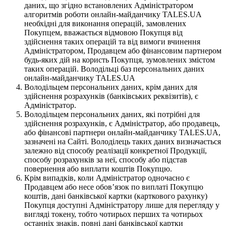
даних, що згідно встановлених Адміністратором
алгоритмів роботи онлайн-майданчику TALES.UA
необхідні для виконання операцій, замовлених
Покупцем, вважається відмовою Покупця від
здійснення таких операцій та від вимоги вчинення
Адміністратором, Продавцем або фінансовим партнером
будь-яких дій на користь Покупця, зумовлених змістом
таких операцій. Володільці баз персональних даних
онлайн-майданчику TALES.UA
Володільцем персональних даних, крім даних для
здійснення розрахунків (банківських реквізитів), є
Адміністратор.
Володільцем персональних даних, які потрібні для
здійснення розрахунків, є Адміністратор, або продавець,
або фінансові партнери онлайн-майданчику TALES.UA,
зазначені на Сайті. Володілець таких даних визначається
залежно від способу реалізації конкретної Продукції,
способу розрахунків за неї, способу або підстав
повернення або виплати коштів Покупцю.
Крім випадків, коли Адміністратор одночасно є
Продавцем або несе обов’язок по виплаті Покупцю
коштів, дані банківської картки (карткового рахунку)
Покупця доступні Адміністратору лише для перегляду у
вигляді токену, тобто чотирьох перших та чотирьох
останніх знаків, повні дані банківської картки