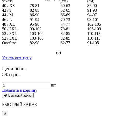
заказа
(см)
(см)
40 / XS
78-81
60-63
87-90
42 / S
82-85
62-65
91-93
44 / M
86-90
66-69
94-97
46 / L
91-94
70-73
98-101
48 / XL
95-98
74-77
102-105
50 / 2XL
99-102
78-81
106-109
52 / 3XL
103-106
82-85
110-113
52 / 3XL
103-106
82-85
110-113
OneSize
82-98
62-77
91-105
(0)
Узнать опт. цену
Цена розн.
595 грн.
шт
Добавить в корзину
Быстрый заказ
БЫСТРЫЙ ЗАКАЗ
×