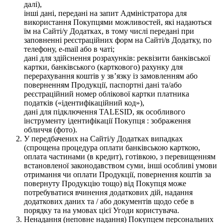
далі),
інші дані, передані на запит Адміністратора для
використання Покупцями можливостей, які надаються
їм на Сайті/у Додатках, в тому числі передані при
заповненні реєстраційних форм на Сайті/в Додатку, по
телефону, e-mail або в чаті;
дані для здійснення розрахунків: реквізити банківської
картки, банківського (карткового) рахунку для
перерахування коштів у зв’язку із замовленням або
поверненням Продукції, паспортні дані та/або
реєстраційний номер облікової картки платника
податків («ідентифікаційний код»),
дані для підключення TALESID, як особливого
інструменту ідентифікації Покупця : зображення
обличчя (фото).
У передбачених на Сайті/у Додатках випадках
(спрощена процедура оплати банківською карткою,
оплата частинами (в кредит), готівкою, з перевищенням
встановленої законодавством суми, інші особливі умови
отримання чи оплати Продукції, повернення коштів за
повернуту Продукцію тощо) від Покупця може
потребуватися вчинення додаткових дій, надання
додаткових даних та / або документів щодо себе в
порядку та на умовах цієї Угоди користувача.
Ненадання (неповне надання) Покупцем персональних