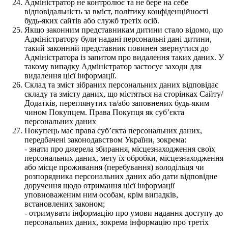
Адміністратор не контролює та не бере на себе
відповідальність за вміст, політику конфіденційності
будь-яких сайтів або служб третіх осіб.
Якщо законним представникам дитини стало відомо, що
Адміністратору були надані персональні дані дитини,
такий законний представник повинен звернутися до
Адміністратора із запитом про видалення таких даних. У
такому випадку Адміністратор застосує заходи для
видалення цієї інформації.
Склад та зміст зібраних персональних даних відповідає
складу та змісту даних, що містяться на сторінках Сайту/
Додатків, переглянутих та/або заповнених будь-яким
чином Покупцем. Права Покупця як суб’єкта
персональних даних
Покупець має права суб’єкта персональних даних,
передбачені законодавством України, зокрема:
- знати про джерела збирання, місцезнаходження своїх
персональних даних, мету їх обробки, місцезнаходження
або місце проживання (перебування) володільця чи
розпорядника персональних даних або дати відповідне
доручення щодо отримання цієї інформації
уповноваженим ним особам, крім випадків,
встановлених законом;
- отримувати інформацію про умови надання доступу до
персональних даних, зокрема інформацію про третіх