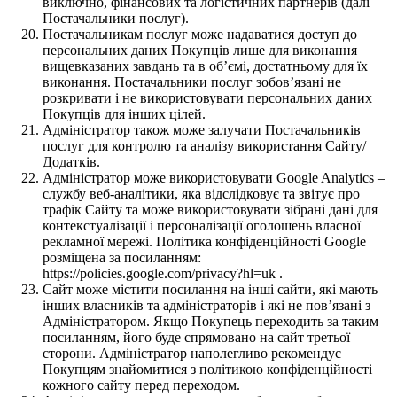
виключно, фінансових та логістичних партнерів (далі –
Постачальники послуг).
Постачальникам послуг може надаватися доступ до
персональних даних Покупців лише для виконання
вищевказаних завдань та в об’ємі, достатньому для їх
виконання. Постачальники послуг зобов’язані не
розкривати і не використовувати персональних даних
Покупців для інших цілей.
Адміністратор також може залучати Постачальників
послуг для контролю та аналізу використання Сайту/
Додатків.
Адміністратор може використовувати Google Analytics –
службу веб-аналітики, яка відслідковує та звітує про
трафік Сайту та може використовувати зібрані дані для
контекстуалізації і персоналізації оголошень власної
рекламної мережі. Політика конфіденційності Google
розміщена за посиланням:
https://policies.google.com/privacy?hl=uk .
Сайт може містити посилання на інші сайти, які мають
інших власників та адміністраторів і які не пов’язані з
Адміністратором. Якщо Покупець переходить за таким
посиланням, його буде спрямовано на сайт третьої
сторони. Адміністратор наполегливо рекомендує
Покупцям знайомитися з політикою конфіденційності
кожного сайту перед переходом.