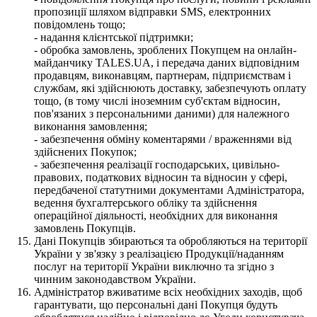
пропозиції шляхом відправки SMS, електронних
повідомлень тощо;
- надання клієнтської підтримки;
- обробка замовлень, зроблених Покупцем на онлайн-
майданчику TALES.UA, і передача даних відповідним
продавцям, виконавцям, партнерам, підприємствам і
службам, які здійснюють доставку, забезпечують оплату
тощо, (в тому числі іноземним суб'єктам відносин,
пов'язаних з персональними даними) для належного
виконання замовлення;
- забезпечення обміну коментарями / враженнями від
здійснених Покупок;
- забезпечення реалізації господарських, цивільно-
правових, податкових відносин та відносин у сфері,
передбаченої статутними документами Адміністратора,
ведення бухгалтерського обліку та здійснення
операційної діяльності, необхідних для виконання
замовлень Покупців.
Дані Покупців збираються та обробляються на території
України у зв'язку з реалізацією Продукції/наданням
послуг на території України виключно та згідно з
чинним законодавством України.
Адміністратор вживатиме всіх необхідних заходів, щоб
гарантувати, що персональні дані Покупця будуть