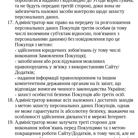
оброблятися надійно і відповідно до Угоди користувача,
та не будуть передані третій стороні, доки вона не
забезпечить належні засоби контролю щодо захисту
персональних даних.
Адміністратор має право на передачу та розголошення
персональних даних Покупців третім особам (в тому
числі іноземним суб'єктам відносин, пов'язаних з
персональними даними) без повідомлення про це
Покупця з метою:
- здійснення юридичних зобов'язань (у тому числі
виконання Замовлення Покупця);
- запобігання або розслідування можливих
правопорушень у зв'язку з використанням Сайту/
Додатків;
- надання інформації правоохоронним та іншим
компетентним державним органам на їх запит, що
відповідає вимогам чинного законодавства України;
- захист особистої безпеки Покупців або третіх осіб.
Адміністратор вживає всіх належних і достатніх заходів
з метою захисту персональних даних Покупців, однак
не може гарантувати їх абсолютну безпеку, зважаючи на
особливості здійснення діяльності в мережі Інтернет.
Адміністратор може залучати треті сторони для
виконання зобов’язань перед Покупцями та з метою
покращення роботи Сайту/Додатків, в тому числі, але не