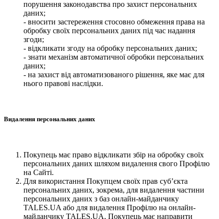
порушення законодавства про захист персональних
даних;
- вносити застереження стосовно обмеження права на
обробку своїх персональних даних під час надання
згоди;
- відкликати згоду на обробку персональних даних;
- знати механізм автоматичної обробки персональних
даних;
- на захист від автоматизованого рішення, яке має для
нього правові наслідки.
Видалення персональних даних
Покупець має право відкликати збір на обробку своїх
персональних даних шляхом видалення свого Профілю
на Сайті.
Для використання Покупцем своїх прав суб’єкта
персональних даних, зокрема, для видалення частини
персональних даних з баз онлайн-майданчику
TALES.UA або для видалення Профілю на онлайн-
майданчику TALES.UA, Покупець має направити