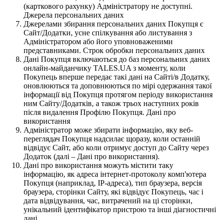
(карткового рахунку) Адміністратору не доступні.
Джерела персональних даних
Джерелами збирання персональних даних Покупця є
Сайт/Додатки, усне спілкування або листування з
Адміністратором або його уповноваженими
представниками. Строк обробки персональних даних
Дані Покупця включаються до баз персональних даних
онлайн-майданчику TALES.UA з моменту, коли
Покупець вперше передає такі дані на Сайті/в Додатку,
оновлюються та доповнюються по мірі одержання такої
інформації від Покупця протягом періоду використання
ним Сайту/Додатків, а також трьох наступних років
після видалення Профілю Покупця. Дані про
використання
Адміністратор може збирати інформацію, яку веб-
переглядач Покупця надсилає щоразу, коли останній
відвідує Сайт, або коли отримує доступ до Сайту через
Додаток (далі – Дані про використання).
Дані про використання можуть містити таку
інформацію, як адреса інтернет-протоколу комп'ютера
Покупця (наприклад, IP-адреса), тип браузера, версія
браузера, сторінки Сайту, які відвідує Покупець, час і
дата відвідування, час, витрачений на ці сторінки,
унікальний ідентифікатор пристрою та інші діагностичні
дані.