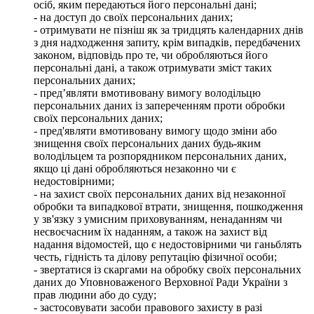
осіб, яким передаються його персональні дані;
- на доступ до своїх персональних даних;
- отримувати не пізніш як за тридцять календарних днів
з дня надходження запиту, крім випадків, передбачених
законом, відповідь про те, чи обробляються його
персональні дані, а також отримувати зміст таких
персональних даних;
- пред’являти вмотивовану вимогу володільцю
персональних даних із запереченням проти обробки
своїх персональних даних;
- пред'являти вмотивовану вимогу щодо зміни або
знищення своїх персональних даних будь-яким
володільцем та розпорядником персональних даних,
якщо ці дані обробляються незаконно чи є
недостовірними;
- на захист своїх персональних даних від незаконної
обробки та випадкової втрати, знищення, пошкодження
у зв'язку з умисним приховуванням, ненаданням чи
несвоєчасним їх наданням, а також на захист від
надання відомостей, що є недостовірними чи ганьблять
честь, гідність та ділову репутацію фізичної особи;
- звертатися із скаргами на обробку своїх персональних
даних до Уповноваженого Верховної Ради України з
прав людини або до суду;
- застосовувати засоби правового захисту в разі