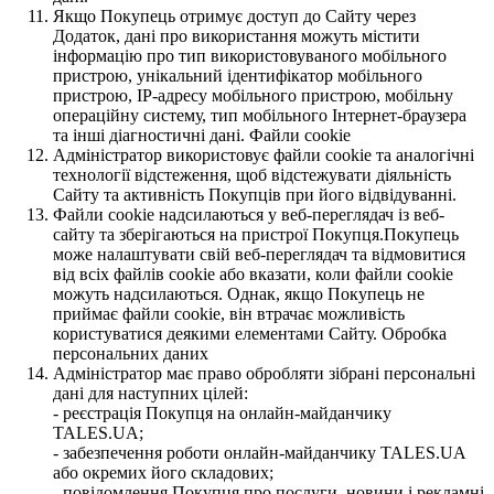
Якщо Покупець отримує доступ до Сайту через
Додаток, дані про використання можуть містити
інформацію про тип використовуваного мобільного
пристрою, унікальний ідентифікатор мобільного
пристрою, IP-адресу мобільного пристрою, мобільну
операційну систему, тип мобільного Інтернет-браузера
та інші діагностичні дані. Файли cookie
Адміністратор використовує файли cookie та аналогічні
технології відстеження, щоб відстежувати діяльність
Сайту та активність Покупців при його відвідуванні.
Файли cookie надсилаються у веб-переглядач із веб-
сайту та зберігаються на пристрої Покупця.Покупець
може налаштувати свій веб-переглядач та відмовитися
від всіх файлів cookie або вказати, коли файли cookie
можуть надсилаються. Однак, якщо Покупець не
приймає файли cookie, він втрачає можливість
користуватися деякими елементами Сайту. Обробка
персональних даних
Адміністратор має право обробляти зібрані персональні
дані для наступних цілей:
- реєстрація Покупця на онлайн-майданчику
TALES.UA;
- забезпечення роботи онлайн-майданчику TALES.UA
або окремих його складових;
- повідомлення Покупця про послуги, новини і рекламні