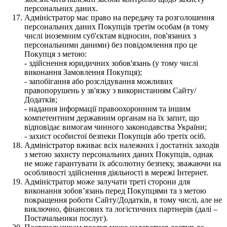
персональних даних.
Адміністратор має право на передачу та розголошення
персональних даних Покупців третім особам (в тому
числі іноземним суб'єктам відносин, пов'язаних з
персональними даними) без повідомлення про це
Покупця з метою:
- здійснення юридичних зобов'язань (у тому числі
виконання Замовлення Покупця);
- запобігання або розслідування можливих
правопорушень у зв'язку з використанням Сайту/
Додатків;
- надання інформації правоохоронним та іншим
компетентним державним органам на їх запит, що
відповідає вимогам чинного законодавства України;
- захист особистої безпеки Покупців або третіх осіб.
Адміністратор вживає всіх належних і достатніх заходів
з метою захисту персональних даних Покупців, однак
не може гарантувати їх абсолютну безпеку, зважаючи на
особливості здійснення діяльності в мережі Інтернет.
Адміністратор може залучати треті сторони для
виконання зобов’язань перед Покупцями та з метою
покращення роботи Сайту/Додатків, в тому числі, але не
виключно, фінансових та логістичних партнерів (далі –
Постачальники послуг).