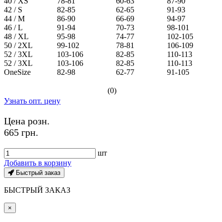
40 / XS
78-81
60-63
87-90
42 / S
82-85
62-65
91-93
44 / M
86-90
66-69
94-97
46 / L
91-94
70-73
98-101
48 / XL
95-98
74-77
102-105
50 / 2XL
99-102
78-81
106-109
52 / 3XL
103-106
82-85
110-113
52 / 3XL
103-106
82-85
110-113
OneSize
82-98
62-77
91-105
(0)
Узнать опт. цену
Цена розн.
665 грн.
шт
Добавить в корзину
Быстрый заказ
БЫСТРЫЙ ЗАКАЗ
×