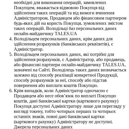
необхідні для виконання операцій, замовлених
Покупцем, вважається відмовою Покупця від
здійснення таких операцій та від вимоги вчинення
Адміністратором, Продавцем або фінансовим партнером
будь-яких дій на користь Покупця, зумовлених змістом
таких операцій. Володільці баз персональних даних
онлайн-майданчику TALES.UA
Володільцем персональних даних, крім даних для
здійснення розрахунків (банківських реквізитів), є
Адміністратор.
Володільцем персональних даних, які потрібні для
здійснення розрахунків, є Адміністратор, або продавець,
або фінансові партнери онлайн-майданчику TALES.UA,
зазначені на Сайті. Володілець таких даних визначається
залежно від способу реалізації конкретної Продукції,
способу розрахунків за неї, способу або підстав
повернення або виплати коштів Покупцю.
Крім випадків, коли Адміністратор одночасно є
Продавцем або несе обов’язок по виплаті Покупцю
коштів, дані банківської картки (карткового рахунку)
Покупця доступні Адміністратору лише для перегляду у
вигляді токену, тобто чотирьох перших та чотирьох
останніх знаків, повні дані банківської картки
(карткового рахунку) Адміністратору не доступні.
Джерела персональних даних