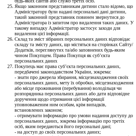
будь-яких сайтів або служб третіх осіб.
Якщо законним представникам дитини стало відомо, що
Адміністратору були надані персональні дані дитини,
такий законний представник повинен звернутися до
Адміністратора із запитом про видалення таких даних. У
такому випадку Адміністратор застосує заходи для
видалення цієї інформації.
Склад та зміст зібраних персональних даних відповідає
складу та змісту даних, що містяться на сторінках Сайту/
Додатків, переглянутих та/або заповнених будь-яким
чином Покупцем. Права Покупця як суб’єкта
персональних даних
Покупець має права суб’єкта персональних даних,
передбачені законодавством України, зокрема:
- знати про джерела збирання, місцезнаходження своїх
персональних даних, мету їх обробки, місцезнаходження
або місце проживання (перебування) володільця чи
розпорядника персональних даних або дати відповідне
доручення щодо отримання цієї інформації
уповноваженим ним особам, крім випадків,
встановлених законом;
- отримувати інформацію про умови надання доступу до
персональних даних, зокрема інформацію про третіх
осіб, яким передаються його персональні дані;
- на доступ до своїх персональних даних;