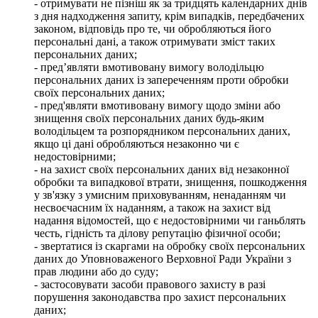
- отримувати не пізніш як за тридцять календарних днів
з дня надходження запиту, крім випадків, передбачених
законом, відповідь про те, чи обробляються його
персональні дані, а також отримувати зміст таких
персональних даних;
- пред’являти вмотивовану вимогу володільцю
персональних даних із запереченням проти обробки
своїх персональних даних;
- пред'являти вмотивовану вимогу щодо зміни або
знищення своїх персональних даних будь-яким
володільцем та розпорядником персональних даних,
якщо ці дані обробляються незаконно чи є
недостовірними;
- на захист своїх персональних даних від незаконної
обробки та випадкової втрати, знищення, пошкодження
у зв'язку з умисним приховуванням, ненаданням чи
несвоєчасним їх наданням, а також на захист від
надання відомостей, що є недостовірними чи ганьблять
честь, гідність та ділову репутацію фізичної особи;
- звертатися із скаргами на обробку своїх персональних
даних до Уповноваженого Верховної Ради України з
прав людини або до суду;
- застосовувати засоби правового захисту в разі
порушення законодавства про захист персональних
даних;