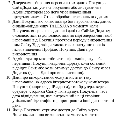
Джерелами збирання персональних даних Покупця є
Сайт/Додатки, усне спілкування або листування з
Адміністратором або його уповноваженими
представниками. Строк обробки персональних даних
Дані Покупця включаються до баз персональних даних
онлайн-майданчику TALES.UA з моменту, коли
Покупець вперше передає такі дані на Сайті/в Додатку,
оновлюються та доповнюються по мірі одержання такої
інформації від Покупця протягом періоду використання
ним Сайту/Додатків, а також трьох наступних років
після видалення Профілю Покупця. Дані про
використання
Адміністратор може збирати інформацію, яку веб-
переглядач Покупця надсилає щоразу, коли останній
відвідує Сайт, або коли отримує доступ до Сайту через
Додаток (далі – Дані про використання).
Дані про використання можуть містити таку
інформацію, як адреса інтернет-протоколу комп'ютера
Покупця (наприклад, IP-адреса), тип браузера, версія
браузера, сторінки Сайту, які відвідує Покупець, час і
дата відвідування, час, витрачений на ці сторінки,
унікальний ідентифікатор пристрою та інші діагностичні
дані.
Якщо Покупець отримує доступ до Сайту через
Додаток, дані про використання можуть містити