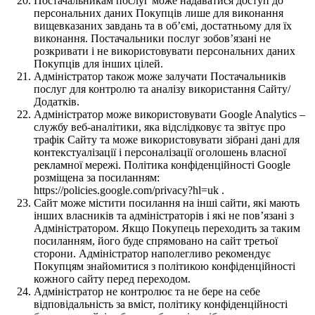
Постачальникам послуг може надаватися доступ до
персональних даних Покупців лише для виконання
вищевказаних завдань та в об’ємі, достатньому для їх
виконання. Постачальники послуг зобов’язані не
розкривати і не використовувати персональних даних
Покупців для інших цілей.
Адміністратор також може залучати Постачальників
послуг для контролю та аналізу використання Сайту/
Додатків.
Адміністратор може використовувати Google Analytics –
службу веб-аналітики, яка відслідковує та звітує про
трафік Сайту та може використовувати зібрані дані для
контекстуалізації і персоналізації оголошень власної
рекламної мережі. Політика конфіденційності Google
розміщена за посиланням:
https://policies.google.com/privacy?hl=uk .
Сайт може містити посилання на інші сайти, які мають
інших власників та адміністраторів і які не пов’язані з
Адміністратором. Якщо Покупець переходить за таким
посиланням, його буде спрямовано на сайт третьої
сторони. Адміністратор наполегливо рекомендує
Покупцям знайомитися з політикою конфіденційності
кожного сайту перед переходом.
Адміністратор не контролює та не бере на себе
відповідальність за вміст, політику конфіденційності