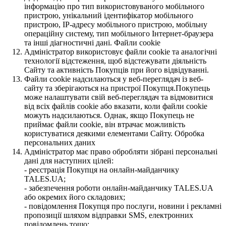
інформацію про тип використовуваного мобільного
пристрою, унікальний ідентифікатор мобільного
пристрою, IP-адресу мобільного пристрою, мобільну
операційну систему, тип мобільного Інтернет-браузера
та інші діагностичні дані. Файли cookie
Адміністратор використовує файли cookie та аналогічні
технології відстеження, щоб відстежувати діяльність
Сайту та активність Покупців при його відвідуванні.
Файли cookie надсилаються у веб-переглядач із веб-
сайту та зберігаються на пристрої Покупця.Покупець
може налаштувати свій веб-переглядач та відмовитися
від всіх файлів cookie або вказати, коли файли cookie
можуть надсилаються. Однак, якщо Покупець не
приймає файли cookie, він втрачає можливість
користуватися деякими елементами Сайту. Обробка
персональних даних
Адміністратор має право обробляти зібрані персональні
дані для наступних цілей:
- реєстрація Покупця на онлайн-майданчику
TALES.UA;
- забезпечення роботи онлайн-майданчику TALES.UA
або окремих його складових;
- повідомлення Покупця про послуги, новини і рекламні
пропозиції шляхом відправки SMS, електронних
повідомлень тощо;