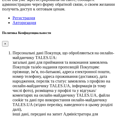
администрацию через форму обратной связи, о своем желании
получить доступ к оптовым ценам.
Регистрация
Авторизация
Политика Конфиденциальности
×
Персональні дані Покупця, що обробляються на онлайн-
майданчику TALES.UA:
загальні дані для приймання та виконання замовлень
Покупців та/або надання пропозицій Покупцям:
прізвище, ім’я, по-батькові, адреса електронної пошти,
номер телефону, адреса проживання (доставки), дата
народження, перелік та статус замовлень з профілю на
онлайн-майданчику TALES.UA, інформація (в тому
числі фото), розміщена у профілі та у відгуках/
коментарях на онлайн-майданчику TALES.UA, файли
cookie та дані про використання онлайн-майданчику
TALES.UA (згідно переліку, наведеного в цьому розділі
далі),
інші дані, передані на запит Адміністратора для