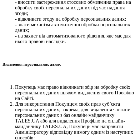
- вносити застереження стосовно обмеження права на
обробку своїх персональних даних під час надання
згоди;
- відкликати згоду на обробку персональних даних;
- знати механізм автоматичної обробки персональних
даних;
- на захист від автоматизованого рішення, яке має для
нього правові наслідки.
Видалення персональних даних
Покупець має право відкликати збір на обробку своїх
персональних даних шляхом видалення свого Профілю
на Сайті.
Для використання Покупцем своїх прав суб’єкта
персональних даних, зокрема, для видалення частини
персональних даних з баз онлайн-майданчику
TALES.UA або для видалення Профілю на онлайн-
майданчику TALES.UA, Покупець має направити
Адміністратору відповідну вимогу одним із наступних
способів: