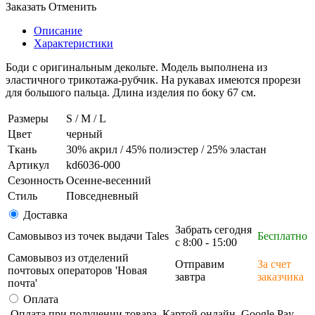
Заказать
Отменить
Описание
Характеристики
Боди с оригинальным декольте. Модель выполнена из
эластичного трикотажа-рубчик. На рукавах имеются прорези
для большого пальца. Длина изделия по боку 67 см.
Размеры
S / M / L
Цвет
черный
Ткань
30% акрил / 45% полиэстер / 25% эластан
Артикул
kd6036-000
Сезонность
Осенне-весенний
Стиль
Повседневный
Доставка
Забрать сегодня
Самовывоз из точек выдачи Tales
Бесплатно
с 8:00 - 15:00
Самовывоз из отделений
Отправим
За счет
почтовых операторов 'Новая
завтра
заказчика
почта'
Оплата
Оплата при получении товара, Картой онлайн, Google Pay,