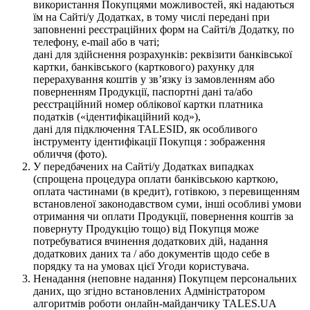
використання Покупцями можливостей, які надаються
їм на Сайті/у Додатках, в тому числі передані при
заповненні реєстраційних форм на Сайті/в Додатку, по
телефону, e-mail або в чаті;
дані для здійснення розрахунків: реквізити банківської
картки, банківського (карткового) рахунку для
перерахування коштів у зв’язку із замовленням або
поверненням Продукції, паспортні дані та/або
реєстраційний номер облікової картки платника
податків («ідентифікаційний код»),
дані для підключення TALESID, як особливого
інструменту ідентифікації Покупця : зображення
обличчя (фото).
У передбачених на Сайті/у Додатках випадках
(спрощена процедура оплати банківською карткою,
оплата частинами (в кредит), готівкою, з перевищенням
встановленої законодавством суми, інші особливі умови
отримання чи оплати Продукції, повернення коштів за
повернуту Продукцію тощо) від Покупця може
потребуватися вчинення додаткових дій, надання
додаткових даних та / або документів щодо себе в
порядку та на умовах цієї Угоди користувача.
Ненадання (неповне надання) Покупцем персональних
даних, що згідно встановлених Адміністратором
алгоритмів роботи онлайн-майданчику TALES.UA