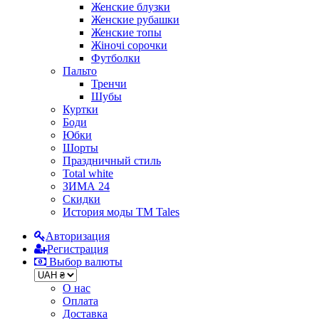
Женские блузки
Женские рубашки
Женские топы
Жіночі сорочки
Футболки
Пальто
Тренчи
Шубы
Куртки
Боди
Юбки
Шорты
Праздничный стиль
Total white
ЗИМА 24
Скидки
История моды ТМ Tales
Авторизация
Регистрация
Выбор валюты
О нас
Оплата
Доставка