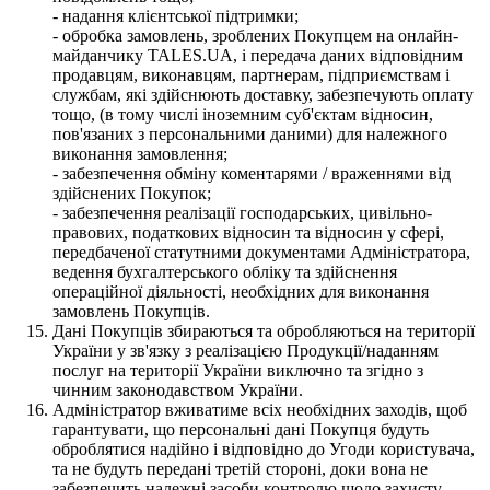
- надання клієнтської підтримки;
- обробка замовлень, зроблених Покупцем на онлайн-
майданчику TALES.UA, і передача даних відповідним
продавцям, виконавцям, партнерам, підприємствам і
службам, які здійснюють доставку, забезпечують оплату
тощо, (в тому числі іноземним суб'єктам відносин,
пов'язаних з персональними даними) для належного
виконання замовлення;
- забезпечення обміну коментарями / враженнями від
здійснених Покупок;
- забезпечення реалізації господарських, цивільно-
правових, податкових відносин та відносин у сфері,
передбаченої статутними документами Адміністратора,
ведення бухгалтерського обліку та здійснення
операційної діяльності, необхідних для виконання
замовлень Покупців.
Дані Покупців збираються та обробляються на території
України у зв'язку з реалізацією Продукції/наданням
послуг на території України виключно та згідно з
чинним законодавством України.
Адміністратор вживатиме всіх необхідних заходів, щоб
гарантувати, що персональні дані Покупця будуть
оброблятися надійно і відповідно до Угоди користувача,
та не будуть передані третій стороні, доки вона не
забезпечить належні засоби контролю щодо захисту