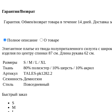
Гарантия/Возврат
Гарантия. Обмен/возврат товара в течение 14 дней. Доставка з
Полное описание
О товаре
Элегантное платье из твида полуприталенного силуэта с широ
изделия по центру спинки 87 см. Длина рукава 62 см.
Размеры
S / M / L / XL
Ткань
80% полиэстер / 10% шерсть / 10% акрил
Артикул
TALES-pk1282.2
Сезонность
Демисезон
Стиль
Повседневный
Быстрый заказ
S
M
L