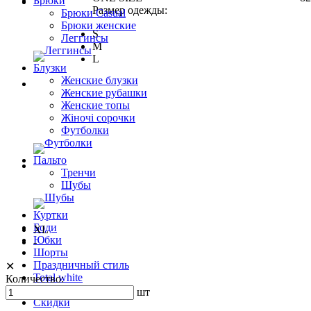
Брюки
Размер одежды:
Брюки Casual
Брюки женские
S
Леггинсы
M
L
Блузки
Женские блузки
Женские рубашки
Женские топы
Жіночі сорочки
Футболки
Пальто
Тренчи
Шубы
Куртки
Боди
XL
Юбки
-
Шорты
Праздничный стиль
✕
Total white
Количество:
ЗИМА 24
шт
Скидки