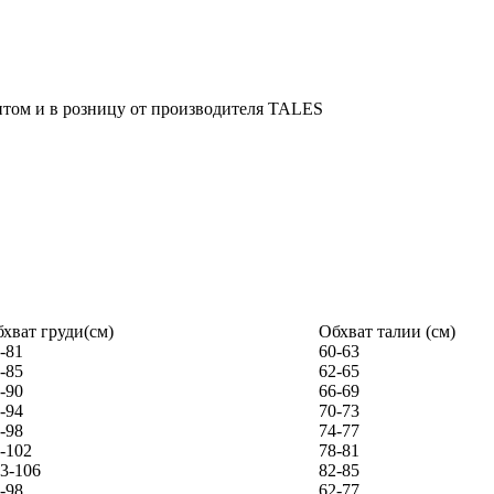
хват груди(см)
Обхват талии (см)
-81
60-63
-85
62-65
-90
66-69
-94
70-73
-98
74-77
-102
78-81
3-106
82-85
-98
62-77