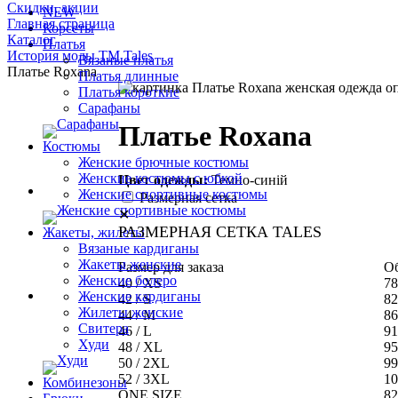
Скидки, акции
NEW
Главная страница
Корсеты
Каталог
Платья
История моды ТМ Tales
Вязаные платья
Платье Roxana
Платья длинные
Платья короткие
Сарафаны
Платье Roxana
Костюмы
Женские брючные костюмы
Женские костюмы с юбкой
Цвет одежды:
Темно-синій
Женские спортивные костюмы
Размерная сетка
✕
РАЗМЕРНАЯ СЕТКА TALES
Жакеты, жилеты
Вязаные кардиганы
Жакеты женские
Размер для заказа
Об
Женские болеро
40 / XS
78
Женские кардиганы
42 / S
82
Жилеты женские
44 / M
86
Свитера
46 / L
91
Худи
48 / XL
95
50 / 2XL
99
52 / 3XL
10
Комбинезоны
ONE SIZE
82