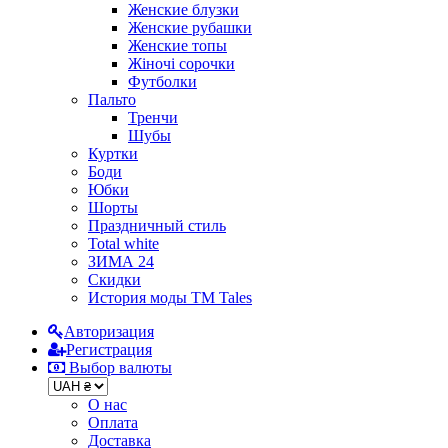
Женские блузки
Женские рубашки
Женские топы
Жіночі сорочки
Футболки
Пальто
Тренчи
Шубы
Куртки
Боди
Юбки
Шорты
Праздничный стиль
Total white
ЗИМА 24
Скидки
История моды ТМ Tales
Авторизация
Регистрация
Выбор валюты
О нас
Оплата
Доставка