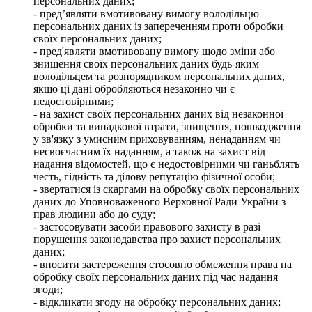
персональних даних;
- пред’являти вмотивовану вимогу володільцю
персональних даних із запереченням проти обробки
своїх персональних даних;
- пред'являти вмотивовану вимогу щодо зміни або
знищення своїх персональних даних будь-яким
володільцем та розпорядником персональних даних,
якщо ці дані обробляються незаконно чи є
недостовірними;
- на захист своїх персональних даних від незаконної
обробки та випадкової втрати, знищення, пошкодження
у зв'язку з умисним приховуванням, ненаданням чи
несвоєчасним їх наданням, а також на захист від
надання відомостей, що є недостовірними чи ганьблять
честь, гідність та ділову репутацію фізичної особи;
- звертатися із скаргами на обробку своїх персональних
даних до Уповноваженого Верховної Ради України з
прав людини або до суду;
- застосовувати засоби правового захисту в разі
порушення законодавства про захист персональних
даних;
- вносити застереження стосовно обмеження права на
обробку своїх персональних даних під час надання
згоди;
- відкликати згоду на обробку персональних даних;