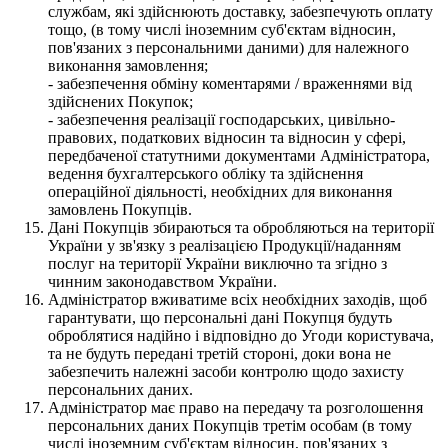
службам, які здійснюють доставку, забезпечують оплату
тощо, (в тому числі іноземним суб'єктам відносин,
пов'язаних з персональними даними) для належного
виконання замовлення;
- забезпечення обміну коментарями / враженнями від
здійснених Покупок;
- забезпечення реалізації господарських, цивільно-
правових, податкових відносин та відносин у сфері,
передбаченої статутними документами Адміністратора,
ведення бухгалтерського обліку та здійснення
операційної діяльності, необхідних для виконання
замовлень Покупців.
Дані Покупців збираються та обробляються на території
України у зв'язку з реалізацією Продукції/наданням
послуг на території України виключно та згідно з
чинним законодавством України.
Адміністратор вживатиме всіх необхідних заходів, щоб
гарантувати, що персональні дані Покупця будуть
оброблятися надійно і відповідно до Угоди користувача,
та не будуть передані третій стороні, доки вона не
забезпечить належні засоби контролю щодо захисту
персональних даних.
Адміністратор має право на передачу та розголошення
персональних даних Покупців третім особам (в тому
числі іноземним суб'єктам відносин, пов'язаних з