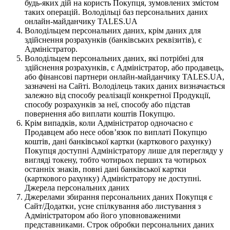
будь-яких дій на користь Покупця, зумовлених змістом
таких операцій. Володільці баз персональних даних
онлайн-майданчику TALES.UA
Володільцем персональних даних, крім даних для
здійснення розрахунків (банківських реквізитів), є
Адміністратор.
Володільцем персональних даних, які потрібні для
здійснення розрахунків, є Адміністратор, або продавець,
або фінансові партнери онлайн-майданчику TALES.UA,
зазначені на Сайті. Володілець таких даних визначається
залежно від способу реалізації конкретної Продукції,
способу розрахунків за неї, способу або підстав
повернення або виплати коштів Покупцю.
Крім випадків, коли Адміністратор одночасно є
Продавцем або несе обов’язок по виплаті Покупцю
коштів, дані банківської картки (карткового рахунку)
Покупця доступні Адміністратору лише для перегляду у
вигляді токену, тобто чотирьох перших та чотирьох
останніх знаків, повні дані банківської картки
(карткового рахунку) Адміністратору не доступні.
Джерела персональних даних
Джерелами збирання персональних даних Покупця є
Сайт/Додатки, усне спілкування або листування з
Адміністратором або його уповноваженими
представниками. Строк обробки персональних даних