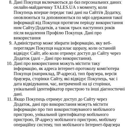
Дані Покупця включаються до баз персональних даних
онлайн-майданчику TALES.UA з моменту, коли
Покупець вперше передає такі дані на Сайті/в Додатку,
оновлюються та доповнюються по мірі одержання такої
інформації від Покупця протягом періоду використання
ним Сайту/Додатків, а також трьох наступних років
після видалення Профілю Покупця. Дані про
використання
Адміністратор може збирати інформацію, яку веб-
переглядач Покупця надсилає щоразу, коли останній
відвідує Сайт, або коли отримує доступ до Сайту через
Додаток (далі – Дані про використання).
Дані про використання можуть містити таку
інформацію, як адреса інтернет-протоколу комп'ютера
Покупця (наприклад, IP-адреса), тип браузера, версія
браузера, сторінки Сайту, які відвідує Покупець, час і
дата відвідування, час, витрачений на ці сторінки,
унікальний ідентифікатор пристрою та інші діагностичні
дані.
Якщо Покупець отримує доступ до Сайту через
Додаток, дані про використання можуть містити
інформацію про тип використовуваного мобільного
пристрою, унікальний ідентифікатор мобільного
пристрою, IP-адресу мобільного пристрою, мобільну
операційну систему, тип мобільного Інтернет-браузера