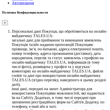
Авторизация
Политика Конфиденциальности
×
Персональні дані Покупця, що обробляються на онлайн-
майданчику TALES.UA:
загальні дані для приймання та виконання замовлень
Покупців та/або надання пропозицій Покупцям:
прізвище, ім’я, по-батькові, адреса електронної пошти,
номер телефону, адреса проживання (доставки), дата
народження, перелік та статус замовлень з профілю на
онлайн-майданчику TALES.UA, інформація (в тому
числі фото), розміщена у профілі та у відгуках/
коментарях на онлайн-майданчику TALES.UA, файли
cookie та дані про використання онлайн-майданчику
TALES.UA (згідно переліку, наведеного в цьому розділі
далі),
інші дані, передані на запит Адміністратора для
використання Покупцями можливостей, які надаються
їм на Сайті/у Додатках, в тому числі передані при
заповненні реєстраційних форм на Сайті/в Додатку, по
телефону, e-mail або в чаті;