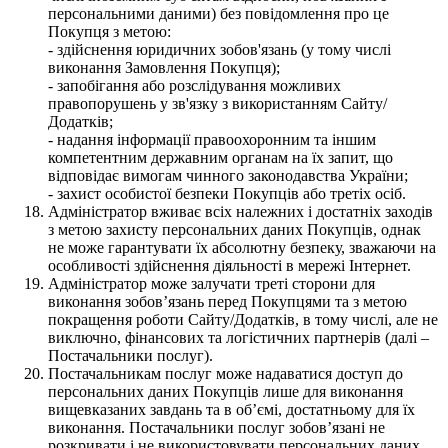
персональними даними) без повідомлення про це
Покупця з метою:
- здійснення юридичних зобов'язань (у тому числі
виконання Замовлення Покупця);
- запобігання або розслідування можливих
правопорушень у зв'язку з використанням Сайту/
Додатків;
- надання інформації правоохоронним та іншим
компетентним державним органам на їх запит, що
відповідає вимогам чинного законодавства України;
- захист особистої безпеки Покупців або третіх осіб.
Адміністратор вживає всіх належних і достатніх заходів
з метою захисту персональних даних Покупців, однак
не може гарантувати їх абсолютну безпеку, зважаючи на
особливості здійснення діяльності в мережі Інтернет.
Адміністратор може залучати треті сторони для
виконання зобов’язань перед Покупцями та з метою
покращення роботи Сайту/Додатків, в тому числі, але не
виключно, фінансових та логістичних партнерів (далі –
Постачальники послуг).
Постачальникам послуг може надаватися доступ до
персональних даних Покупців лише для виконання
вищевказаних завдань та в об’ємі, достатньому для їх
виконання. Постачальники послуг зобов’язані не
розкривати і не використовувати персональних даних