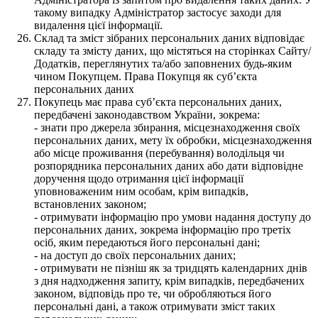
такому випадку Адміністратор застосує заходи для
видалення цієї інформації.
Склад та зміст зібраних персональних даних відповідає
складу та змісту даних, що містяться на сторінках Сайту/
Додатків, переглянутих та/або заповнених будь-яким
чином Покупцем. Права Покупця як суб’єкта
персональних даних
Покупець має права суб’єкта персональних даних,
передбачені законодавством України, зокрема:
- знати про джерела збирання, місцезнаходження своїх
персональних даних, мету їх обробки, місцезнаходження
або місце проживання (перебування) володільця чи
розпорядника персональних даних або дати відповідне
доручення щодо отримання цієї інформації
уповноваженим ним особам, крім випадків,
встановлених законом;
- отримувати інформацію про умови надання доступу до
персональних даних, зокрема інформацію про третіх
осіб, яким передаються його персональні дані;
- на доступ до своїх персональних даних;
- отримувати не пізніш як за тридцять календарних днів
з дня надходження запиту, крім випадків, передбачених
законом, відповідь про те, чи обробляються його
персональні дані, а також отримувати зміст таких