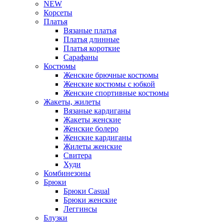
NEW
Корсеты
Платья
Вязаные платья
Платья длинные
Платья короткие
Сарафаны
Костюмы
Женские брючные костюмы
Женские костюмы с юбкой
Женские спортивные костюмы
Жакеты, жилеты
Вязаные кардиганы
Жакеты женские
Женские болеро
Женские кардиганы
Жилеты женские
Свитера
Худи
Комбинезоны
Брюки
Брюки Casual
Брюки женские
Леггинсы
Блузки