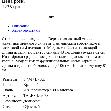
Цена розн.
1235 грн.
шт
Описание
Характеристики
Стильный костюм-двойка. Верх - компактный укороченый
жакет приталенного силуэта с английским воротником и
застежкой на 4 пуговицы. Модель снабжена подкладой.
Длина изделия по центру спинки 43 см. Длина рукава 62 см.
Низ - брюки средней посадки по талии с расклешением от
колена. Модель имеет функциональные косые карманы.
Длина изделия по боковому шву 106 см. По шаговому шву 81
см.
Размеры
S / M / L / XL
Цвет
Красный
Ткань
70% полиэстер / 30% вискоза
Артикул
TALES-ks2073
Сезонность
Демисезон
Стиль
Офисный