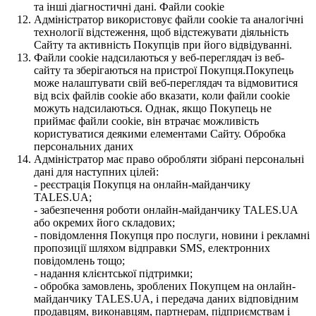
та інші діагностичні дані. Файли cookie
Адміністратор використовує файли cookie та аналогічні
технології відстеження, щоб відстежувати діяльність
Сайту та активність Покупців при його відвідуванні.
Файли cookie надсилаються у веб-переглядач із веб-
сайту та зберігаються на пристрої Покупця.Покупець
може налаштувати свій веб-переглядач та відмовитися
від всіх файлів cookie або вказати, коли файли cookie
можуть надсилаються. Однак, якщо Покупець не
приймає файли cookie, він втрачає можливість
користуватися деякими елементами Сайту. Обробка
персональних даних
Адміністратор має право обробляти зібрані персональні
дані для наступних цілей:
- реєстрація Покупця на онлайн-майданчику
TALES.UA;
- забезпечення роботи онлайн-майданчику TALES.UA
або окремих його складових;
- повідомлення Покупця про послуги, новини і рекламні
пропозиції шляхом відправки SMS, електронних
повідомлень тощо;
- надання клієнтської підтримки;
- обробка замовлень, зроблених Покупцем на онлайн-
майданчику TALES.UA, і передача даних відповідним
продавцям, виконавцям, партнерам, підприємствам і