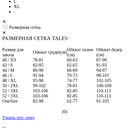
L
XL
-
✕
Размерная сетка
✕
РАЗМЕРНАЯ СЕТКА TALES
Размер для
Обхват талии
Обхват бедер
Обхват груди(см)
заказа
(см)
(см)
40 / XS
78-81
60-63
87-90
42 / S
82-85
62-65
91-93
44 / M
86-90
66-69
94-97
46 / L
91-94
70-73
98-101
48 / XL
95-98
74-77
102-105
50 / 2XL
99-102
78-81
106-109
52 / 3XL
103-106
82-85
110-113
52 / 3XL
103-106
82-85
110-113
OneSize
82-98
62-77
91-105
(0)
Узнать опт. цену