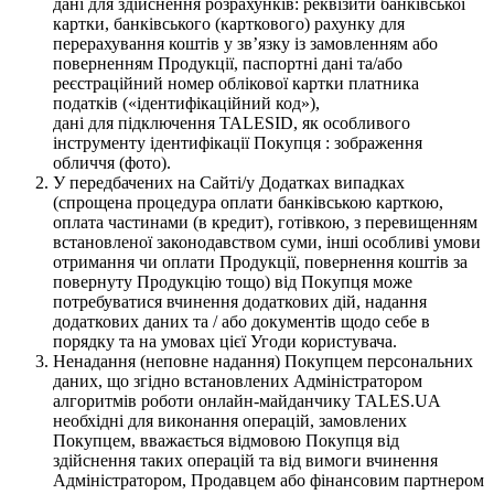
дані для здійснення розрахунків: реквізити банківської
картки, банківського (карткового) рахунку для
перерахування коштів у зв’язку із замовленням або
поверненням Продукції, паспортні дані та/або
реєстраційний номер облікової картки платника
податків («ідентифікаційний код»),
дані для підключення TALESID, як особливого
інструменту ідентифікації Покупця : зображення
обличчя (фото).
У передбачених на Сайті/у Додатках випадках
(спрощена процедура оплати банківською карткою,
оплата частинами (в кредит), готівкою, з перевищенням
встановленої законодавством суми, інші особливі умови
отримання чи оплати Продукції, повернення коштів за
повернуту Продукцію тощо) від Покупця може
потребуватися вчинення додаткових дій, надання
додаткових даних та / або документів щодо себе в
порядку та на умовах цієї Угоди користувача.
Ненадання (неповне надання) Покупцем персональних
даних, що згідно встановлених Адміністратором
алгоритмів роботи онлайн-майданчику TALES.UA
необхідні для виконання операцій, замовлених
Покупцем, вважається відмовою Покупця від
здійснення таких операцій та від вимоги вчинення
Адміністратором, Продавцем або фінансовим партнером