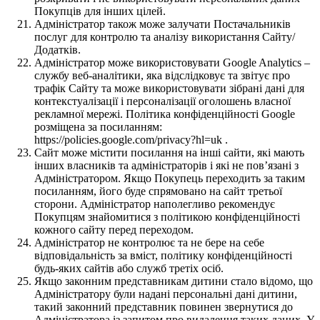
Покупців для інших цілей.
Адміністратор також може залучати Постачальників
послуг для контролю та аналізу використання Сайту/
Додатків.
Адміністратор може використовувати Google Analytics –
службу веб-аналітики, яка відслідковує та звітує про
трафік Сайту та може використовувати зібрані дані для
контекстуалізації і персоналізації оголошень власної
рекламної мережі. Політика конфіденційності Google
розміщена за посиланням:
https://policies.google.com/privacy?hl=uk .
Сайт може містити посилання на інші сайти, які мають
інших власників та адміністраторів і які не пов’язані з
Адміністратором. Якщо Покупець переходить за таким
посиланням, його буде спрямовано на сайт третьої
сторони. Адміністратор наполегливо рекомендує
Покупцям знайомитися з політикою конфіденційності
кожного сайту перед переходом.
Адміністратор не контролює та не бере на себе
відповідальність за вміст, політику конфіденційності
будь-яких сайтів або служб третіх осіб.
Якщо законним представникам дитини стало відомо, що
Адміністратору були надані персональні дані дитини,
такий законний представник повинен звернутися до
Адміністратора із запитом про видалення таких даних. У