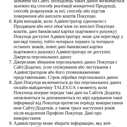
зазначені на Сайті. Володілець таких даних визначається
залежно від способу реалізації конкретної Продукції,
способу розрахунків за неї, способу або підстав
повернення або виплати коштів Покупцю.
Крім випадків, коли Адміністратор одночасно є
Продавцем або несе обов’язок по виплаті Покупцю
коштів, дані банківської картки (карткового рахунку)
Покупця доступні Адміністратору лише для перегляду у
вигляді токену, тобто чотирьох перших та чотирьох
останніх знаків, повні дані банківської картки
(карткового рахунку) Адміністратору не доступні.
Джерела персональних даних
Джерелами збирання персональних даних Покупця є
Сайт/Додатки, усне спілкування або листування з
Адміністратором або його уповноваженими
представниками. Строк обробки персональних даних
Дані Покупця включаються до баз персональних даних
онлайн-майданчику TALES.UA з моменту, коли
Покупець вперше передає такі дані на Сайті/в Додатку,
оновлюються та доповнюються по мірі одержання такої
інформації від Покупця протягом періоду використання
ним Сайту/Додатків, а також трьох наступних років
після видалення Профілю Покупця. Дані про
використання
Адміністратор може збирати інформацію, яку веб-