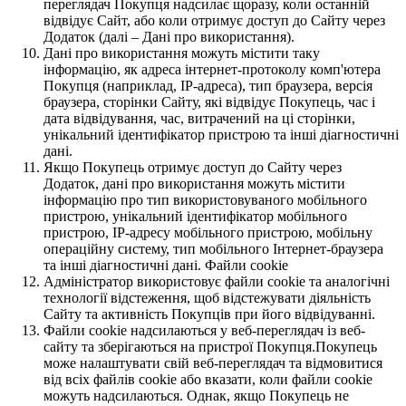
переглядач Покупця надсилає щоразу, коли останній
відвідує Сайт, або коли отримує доступ до Сайту через
Додаток (далі – Дані про використання).
Дані про використання можуть містити таку
інформацію, як адреса інтернет-протоколу комп'ютера
Покупця (наприклад, IP-адреса), тип браузера, версія
браузера, сторінки Сайту, які відвідує Покупець, час і
дата відвідування, час, витрачений на ці сторінки,
унікальний ідентифікатор пристрою та інші діагностичні
дані.
Якщо Покупець отримує доступ до Сайту через
Додаток, дані про використання можуть містити
інформацію про тип використовуваного мобільного
пристрою, унікальний ідентифікатор мобільного
пристрою, IP-адресу мобільного пристрою, мобільну
операційну систему, тип мобільного Інтернет-браузера
та інші діагностичні дані. Файли cookie
Адміністратор використовує файли cookie та аналогічні
технології відстеження, щоб відстежувати діяльність
Сайту та активність Покупців при його відвідуванні.
Файли cookie надсилаються у веб-переглядач із веб-
сайту та зберігаються на пристрої Покупця.Покупець
може налаштувати свій веб-переглядач та відмовитися
від всіх файлів cookie або вказати, коли файли cookie
можуть надсилаються. Однак, якщо Покупець не