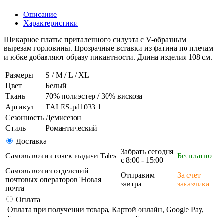
Описание
Характеристики
Шикарное платье приталенного силуэта с V-образным
вырезам горловины. Прозрачные вставки из фатина по плечам
и юбке добавляют образу пикантности. Длина изделия 108 см.
Размеры
S / M / L / XL
Цвет
Белый
Ткань
70% полиэстер / 30% вискоза
Артикул
TALES-pd1033.1
Сезонность
Демисезон
Стиль
Романтический
Доставка
Забрать сегодня
Самовывоз из точек выдачи Tales
Бесплатно
с 8:00 - 15:00
Самовывоз из отделений
Отправим
За счет
почтовых операторов 'Новая
завтра
заказчика
почта'
Оплата
Оплата при получении товара, Картой онлайн, Google Pay,