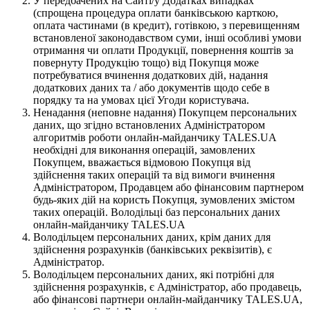
У передбачених на Сайті/у Додатках випадках
(спрощена процедура оплати банківською карткою,
оплата частинами (в кредит), готівкою, з перевищенням
встановленої законодавством суми, інші особливі умови
отримання чи оплати Продукції, повернення коштів за
повернуту Продукцію тощо) від Покупця може
потребуватися вчинення додаткових дій, надання
додаткових даних та / або документів щодо себе в
порядку та на умовах цієї Угоди користувача.
Ненадання (неповне надання) Покупцем персональних
даних, що згідно встановлених Адміністратором
алгоритмів роботи онлайн-майданчику TALES.UA
необхідні для виконання операцій, замовлених
Покупцем, вважається відмовою Покупця від
здійснення таких операцій та від вимоги вчинення
Адміністратором, Продавцем або фінансовим партнером
будь-яких дій на користь Покупця, зумовлених змістом
таких операцій. Володільці баз персональних даних
онлайн-майданчику TALES.UA
Володільцем персональних даних, крім даних для
здійснення розрахунків (банківських реквізитів), є
Адміністратор.
Володільцем персональних даних, які потрібні для
здійснення розрахунків, є Адміністратор, або продавець,
або фінансові партнери онлайн-майданчику TALES.UA,