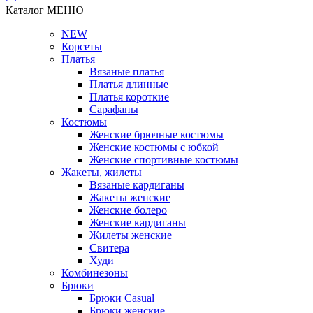
Каталог
МЕНЮ
NEW
Корсеты
Платья
Вязаные платья
Платья длинные
Платья короткие
Сарафаны
Костюмы
Женские брючные костюмы
Женские костюмы с юбкой
Женские спортивные костюмы
Жакеты, жилеты
Вязаные кардиганы
Жакеты женские
Женские болеро
Женские кардиганы
Жилеты женские
Свитера
Худи
Комбинезоны
Брюки
Брюки Casual
Брюки женские