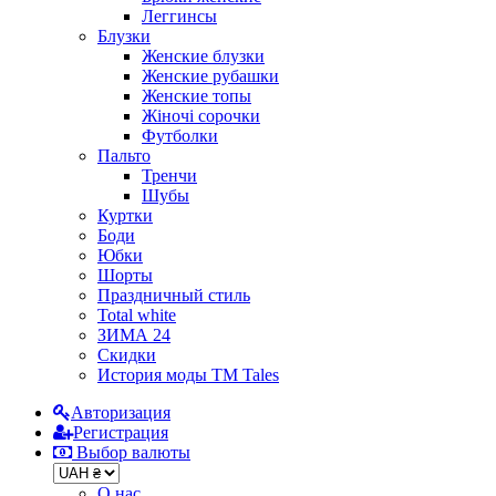
Леггинсы
Блузки
Женские блузки
Женские рубашки
Женские топы
Жіночі сорочки
Футболки
Пальто
Тренчи
Шубы
Куртки
Боди
Юбки
Шорты
Праздничный стиль
Total white
ЗИМА 24
Скидки
История моды ТМ Tales
Авторизация
Регистрация
Выбор валюты
О нас