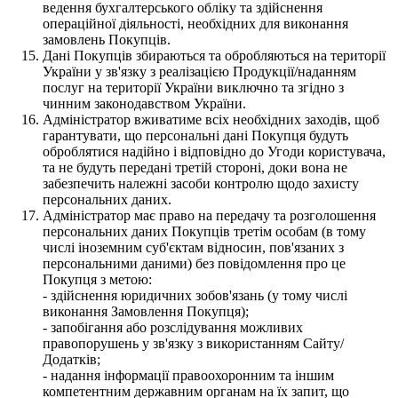
ведення бухгалтерського обліку та здійснення
операційної діяльності, необхідних для виконання
замовлень Покупців.
Дані Покупців збираються та обробляються на території
України у зв'язку з реалізацією Продукції/наданням
послуг на території України виключно та згідно з
чинним законодавством України.
Адміністратор вживатиме всіх необхідних заходів, щоб
гарантувати, що персональні дані Покупця будуть
оброблятися надійно і відповідно до Угоди користувача,
та не будуть передані третій стороні, доки вона не
забезпечить належні засоби контролю щодо захисту
персональних даних.
Адміністратор має право на передачу та розголошення
персональних даних Покупців третім особам (в тому
числі іноземним суб'єктам відносин, пов'язаних з
персональними даними) без повідомлення про це
Покупця з метою:
- здійснення юридичних зобов'язань (у тому числі
виконання Замовлення Покупця);
- запобігання або розслідування можливих
правопорушень у зв'язку з використанням Сайту/
Додатків;
- надання інформації правоохоронним та іншим
компетентним державним органам на їх запит, що