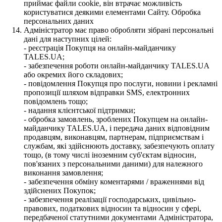
приймає файли cookie, він втрачає можливість
користуватися деякими елементами Сайту. Обробка
персональних даних
Адміністратор має право обробляти зібрані персональні
дані для наступних цілей:
- реєстрація Покупця на онлайн-майданчику
TALES.UA;
- забезпечення роботи онлайн-майданчику TALES.UA
або окремих його складових;
- повідомлення Покупця про послуги, новини і рекламні
пропозиції шляхом відправки SMS, електронних
повідомлень тощо;
- надання клієнтської підтримки;
- обробка замовлень, зроблених Покупцем на онлайн-
майданчику TALES.UA, і передача даних відповідним
продавцям, виконавцям, партнерам, підприємствам і
службам, які здійснюють доставку, забезпечують оплату
тощо, (в тому числі іноземним суб'єктам відносин,
пов'язаних з персональними даними) для належного
виконання замовлення;
- забезпечення обміну коментарями / враженнями від
здійснених Покупок;
- забезпечення реалізації господарських, цивільно-
правових, податкових відносин та відносин у сфері,
передбаченої статутними документами Адміністратора,