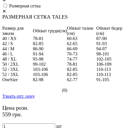
✕
Размерная сетка
✕
РАЗМЕРНАЯ СЕТКА TALES
Размер для
Обхват талии
Обхват бедер
Обхват груди(см)
заказа
(см)
(см)
40 / XS
78-81
60-63
87-90
42 / S
82-85
62-65
91-93
44 / M
86-90
66-69
94-97
46 / L
91-94
70-73
98-101
48 / XL
95-98
74-77
102-105
50 / 2XL
99-102
78-81
106-109
52 / 3XL
103-106
82-85
110-113
52 / 3XL
103-106
82-85
110-113
OneSize
82-98
62-77
91-105
(0)
Узнать опт. цену
Цена розн.
559 грн.
шт