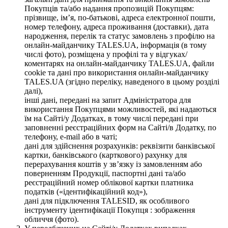
Покупців та/або надання пропозицій Покупцям:
прізвище, ім’я, по-батькові, адреса електронної пошти,
номер телефону, адреса проживання (доставки), дата
народження, перелік та статус замовлень з профілю на
онлайн-майданчику TALES.UA, інформація (в тому
числі фото), розміщена у профілі та у відгуках/
коментарях на онлайн-майданчику TALES.UA, файли
cookie та дані про використання онлайн-майданчику
TALES.UA (згідно переліку, наведеного в цьому розділі
далі),
інші дані, передані на запит Адміністратора для
використання Покупцями можливостей, які надаються
їм на Сайті/у Додатках, в тому числі передані при
заповненні реєстраційних форм на Сайті/в Додатку, по
телефону, e-mail або в чаті;
дані для здійснення розрахунків: реквізити банківської
картки, банківського (карткового) рахунку для
перерахування коштів у зв’язку із замовленням або
поверненням Продукції, паспортні дані та/або
реєстраційний номер облікової картки платника
податків («ідентифікаційний код»),
дані для підключення TALESID, як особливого
інструменту ідентифікації Покупця : зображення
обличчя (фото).