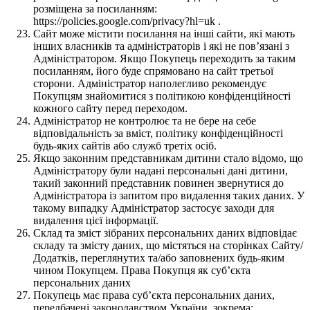
розміщена за посиланням:
https://policies.google.com/privacy?hl=uk .
Сайт може містити посилання на інші сайти, які мають
інших власників та адміністраторів і які не пов’язані з
Адміністратором. Якщо Покупець переходить за таким
посиланням, його буде спрямовано на сайт третьої
сторони. Адміністратор наполегливо рекомендує
Покупцям знайомитися з політикою конфіденційності
кожного сайту перед переходом.
Адміністратор не контролює та не бере на себе
відповідальність за вміст, політику конфіденційності
будь-яких сайтів або служб третіх осіб.
Якщо законним представникам дитини стало відомо, що
Адміністратору були надані персональні дані дитини,
такий законний представник повинен звернутися до
Адміністратора із запитом про видалення таких даних. У
такому випадку Адміністратор застосує заходи для
видалення цієї інформації.
Склад та зміст зібраних персональних даних відповідає
складу та змісту даних, що містяться на сторінках Сайту/
Додатків, переглянутих та/або заповнених будь-яким
чином Покупцем. Права Покупця як суб’єкта
персональних даних
Покупець має права суб’єкта персональних даних,
передбачені законодавством України, зокрема: