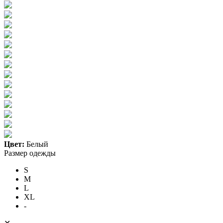
Цвет:
Белый
Размер одежды
S
M
L
XL
-