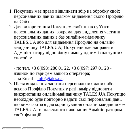
Покупець має право відкликати збір на обробку своїх
персональних даних шляхом видалення свого Профілю
на Сайті.
Для використання Покупцем своїх прав суб’єкта
персональних даних, зокрема, для видалення частини
персональних даних з баз онлайн-майданчику
TALES.UA або для видалення Профілю на онлайн-
майданчику TALES.UA, Покупець має направити
Адміністратору відповідну вимогу одним із наступних
способів:
- по тел. +3 8(093) 286 01 22, +3 8(097) 297 01 28 -
дзвінок по тарифам вашого оператора;
- на Email –
info@tales.ua
;
Після видалення частини персональних даних або
всього Профілю Покупця у разі наміру відновити
використання онлайн-майданчику TALES.UA Покупцю
необхідно буде повторно надати свої персональні дані,
що вимагаються для користування онлайн-майданчиком
TALES.UA. та належного виконання Адміністратором
своїх функцій.