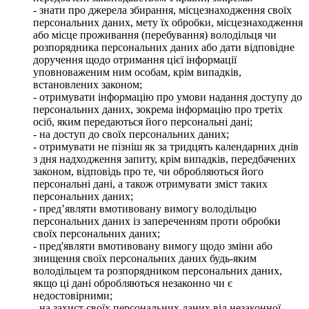
- знати про джерела збирання, місцезнаходження своїх
персональних даних, мету їх обробки, місцезнаходження
або місце проживання (перебування) володільця чи
розпорядника персональних даних або дати відповідне
доручення щодо отримання цієї інформації
уповноваженим ним особам, крім випадків,
встановлених законом;
- отримувати інформацію про умови надання доступу до
персональних даних, зокрема інформацію про третіх
осіб, яким передаються його персональні дані;
- на доступ до своїх персональних даних;
- отримувати не пізніш як за тридцять календарних днів
з дня надходження запиту, крім випадків, передбачених
законом, відповідь про те, чи обробляються його
персональні дані, а також отримувати зміст таких
персональних даних;
- пред’являти вмотивовану вимогу володільцю
персональних даних із запереченням проти обробки
своїх персональних даних;
- пред'являти вмотивовану вимогу щодо зміни або
знищення своїх персональних даних будь-яким
володільцем та розпорядником персональних даних,
якщо ці дані обробляються незаконно чи є
недостовірними;
- на захист своїх персональних даних від незаконної