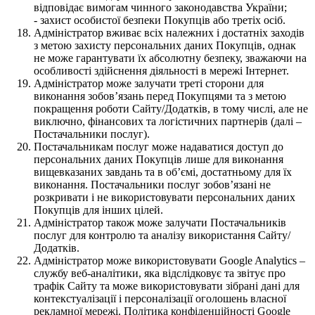
відповідає вимогам чинного законодавства України;
- захист особистої безпеки Покупців або третіх осіб.
Адміністратор вживає всіх належних і достатніх заходів
з метою захисту персональних даних Покупців, однак
не може гарантувати їх абсолютну безпеку, зважаючи на
особливості здійснення діяльності в мережі Інтернет.
Адміністратор може залучати треті сторони для
виконання зобов’язань перед Покупцями та з метою
покращення роботи Сайту/Додатків, в тому числі, але не
виключно, фінансових та логістичних партнерів (далі –
Постачальники послуг).
Постачальникам послуг може надаватися доступ до
персональних даних Покупців лише для виконання
вищевказаних завдань та в об’ємі, достатньому для їх
виконання. Постачальники послуг зобов’язані не
розкривати і не використовувати персональних даних
Покупців для інших цілей.
Адміністратор також може залучати Постачальників
послуг для контролю та аналізу використання Сайту/
Додатків.
Адміністратор може використовувати Google Analytics –
службу веб-аналітики, яка відслідковує та звітує про
трафік Сайту та може використовувати зібрані дані для
контекстуалізації і персоналізації оголошень власної
рекламної мережі. Політика конфіденційності Google