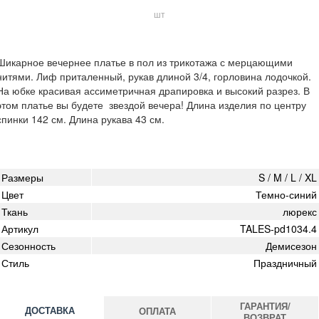
шт
Шикарное вечернее платье в пол из трикотажа с мерцающими
нитями. Лиф приталенный, рукав длиной 3/4, горловина лодочкой.
На юбке красивая ассиметричная драпировка и высокий разрез. В
этом платье вы будете звездой вечера! Длина изделия по центру
спинки 142 см. Длина рукава 43 см.
Размеры
S / M / L / XL
Цвет
Темно-синий
Ткань
люрекс
Артикул
TALES-pd1034.4
Сезонность
Демисезон
Стиль
Праздничный
ГАРАНТИЯ/
ДОСТАВКА
ОПЛАТА
ВОЗВРАТ