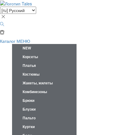
Каталог
МЕНЮ
NEW
Корсеты
Платья
Костюмы
Жакеты, жилеты
Комбинезоны
Брюки
Блузки
Пальто
Куртки