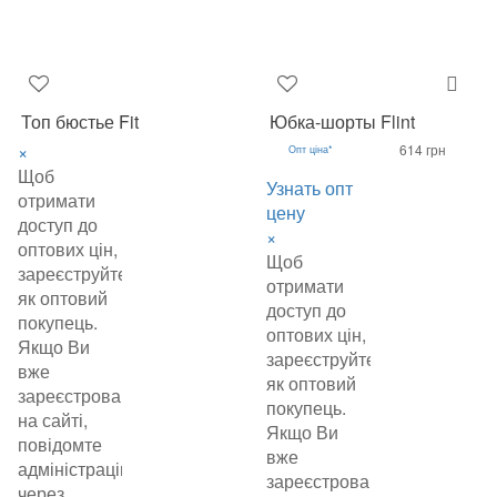
Топ бюстье Fit
Юбка-шорты Flint
×
614 грн
Опт ціна*
Щоб
Узнать опт
отримати
цену
доступ до
×
оптових цін,
Щоб
зареєструйтеся
отримати
як оптовий
доступ до
покупець.
оптових цін,
Якщо Ви
зареєструйтеся
вже
як оптовий
зареєстровані
покупець.
на сайті,
Якщо Ви
повідомте
вже
адміністрацію
зареєстровані
через