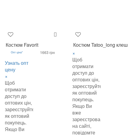
Костюм Favorit
Костюм Tatoo_long клеш
×
1663 грн
Опт ціна*
Щоб
Узнать опт
отримати
цену
доступ до
×
оптових цін,
Щоб
зареєструйтеся
отримати
як оптовий
доступ до
покупець.
оптових цін,
Якщо Ви
зареєструйтеся
вже
як оптовий
зареєстровані
покупець.
на сайті,
Якщо Ви
повідомте