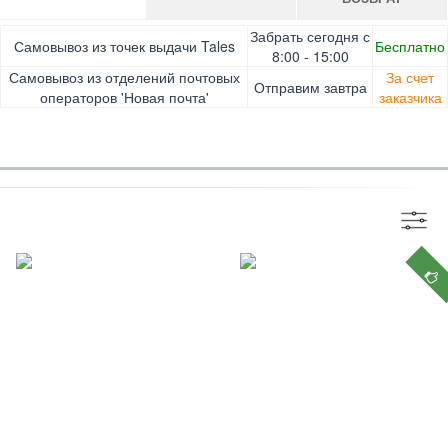
Оплата при получении товара, Картой онлайн, Google
Гарантия. Обмен/возврат товара в течение 14 дней.
Забрать сегодня с
Самовывоз из точек выдачи Tales
Бесплатно
Pay, Безналичными для юридических лиц, Безналичными
Доставка за счет заказчика
8:00 - 15:00
для физических лиц, Apple Pay, Mastercard, Visa
Самовывоз из отделений почтовых
За счет
Отправим завтра
операторов 'Новая почта'
заказчика