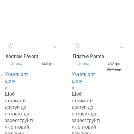
Костюм Favorit
Платье Parma
1663 грн
452 грн
Опт ціна*
Опт ціна*
754 грн
Узнать опт
Узнать опт
цену
цену
×
×
Щоб
Щоб
отримати
отримати
доступ до
доступ до
оптових цін,
оптових цін,
зареєструйтеся
зареєструйтеся
як оптовий
як оптовий
покупець.
покупець.