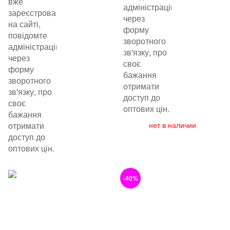
вже
адміністрацію
зареєстровані
через
на сайті,
форму
повідомте
зворотного
адміністрацію
зв'язку, про
через
своє
форму
бажання
зворотного
отримати
зв'язку, про
доступ до
своє
оптових цін.
бажання
отримати
нет в наличии
доступ до
оптових цін.
-40%