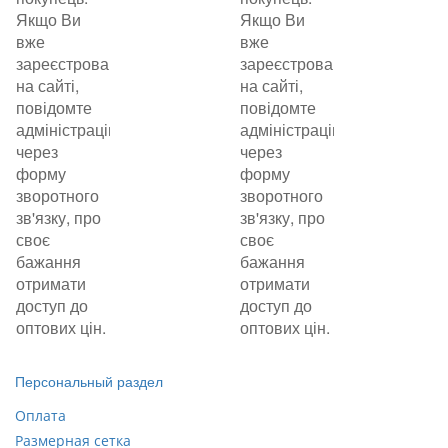
Якщо Ви
Якщо Ви
вже
вже
зареєстровані
зареєстровані
на сайті,
на сайті,
повідомте
повідомте
адміністрацію
адміністрацію
через
через
форму
форму
зворотного
зворотного
зв'язку, про
зв'язку, про
своє
своє
бажання
бажання
отримати
отримати
доступ до
доступ до
оптових цін.
оптових цін.
Персональный раздел
Оплата
Размерная сетка