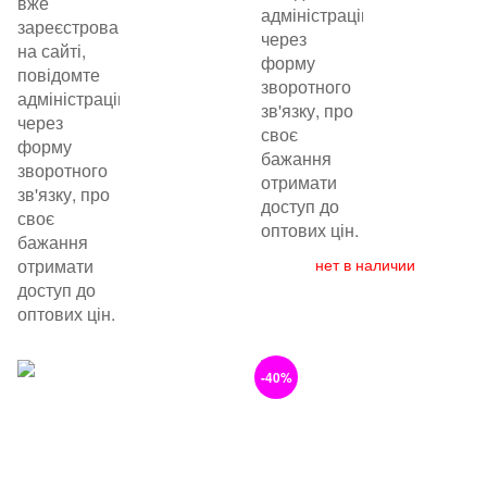
вже
адміністрацію
зареєстровані
через
на сайті,
форму
повідомте
зворотного
адміністрацію
зв'язку, про
через
своє
форму
бажання
зворотного
отримати
зв'язку, про
доступ до
своє
оптових цін.
бажання
отримати
нет в наличии
доступ до
оптових цін.
-40%