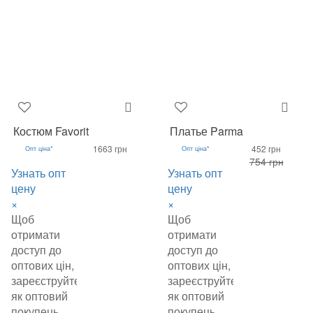
Костюм Favorit
Платье Parma
1663 грн
452 грн
Опт ціна*
Опт ціна*
754 грн
Узнать опт
Узнать опт
цену
цену
×
×
Щоб
Щоб
отримати
отримати
доступ до
доступ до
оптових цін,
оптових цін,
зареєструйтеся
зареєструйтеся
як оптовий
як оптовий
покупець.
покупець.