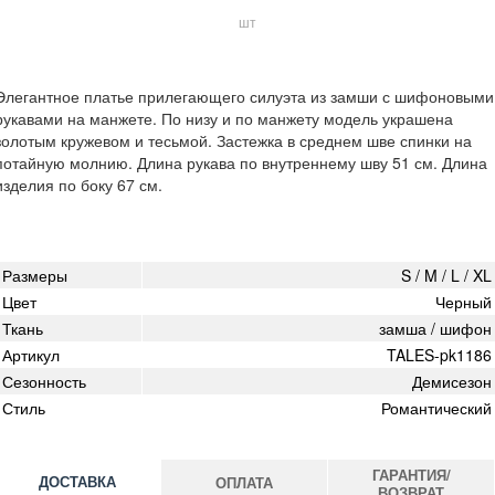
шт
Элегантное платье прилегающего силуэта из замши с шифоновыми
рукавами на манжете. По низу и по манжету модель украшена
золотым кружевом и тесьмой. Застежка в среднем шве спинки на
потайную молнию. Длина рукава по внутреннему шву 51 см. Длина
изделия по боку 67 см.
Размеры
S / M / L / XL
Цвет
Черный
Ткань
замша / шифон
Артикул
TALES-pk1186
Сезонность
Демисезон
Стиль
Романтический
ГАРАНТИЯ/
ДОСТАВКА
ОПЛАТА
ВОЗВРАТ