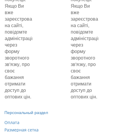
Якщо Ви
Якщо Ви
вже
вже
зареєстровані
зареєстровані
на сайті,
на сайті,
повідомте
повідомте
адміністрацію
адміністрацію
через
через
форму
форму
зворотного
зворотного
зв'язку, про
зв'язку, про
своє
своє
бажання
бажання
отримати
отримати
доступ до
доступ до
оптових цін.
оптових цін.
Персональный раздел
Оплата
Размерная сетка