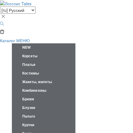
Каталог
МЕНЮ
NEW
Корсеты
Платья
Костюмы
Жакеты, жилеты
Комбинезоны
Брюки
Блузки
Пальто
Куртки