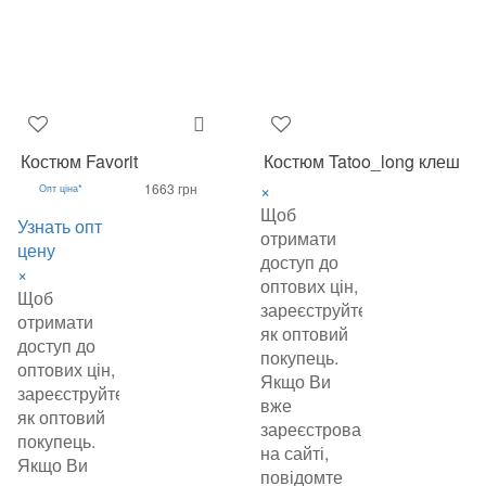
Костюм Favorit
Костюм Tatoo_long клеш
×
1663 грн
Опт ціна*
Щоб
Узнать опт
отримати
цену
доступ до
×
оптових цін,
Щоб
зареєструйтеся
отримати
як оптовий
доступ до
покупець.
оптових цін,
Якщо Ви
зареєструйтеся
вже
як оптовий
зареєстровані
покупець.
на сайті,
Якщо Ви
повідомте