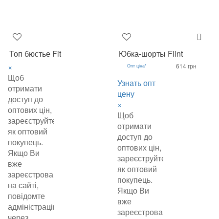
Топ бюстье Fit
Юбка-шорты Flint
×
614 грн
Опт ціна*
Щоб
Узнать опт
отримати
цену
доступ до
×
оптових цін,
Щоб
зареєструйтеся
отримати
як оптовий
доступ до
покупець.
оптових цін,
Якщо Ви
зареєструйтеся
вже
як оптовий
зареєстровані
покупець.
на сайті,
Якщо Ви
повідомте
вже
адміністрацію
зареєстровані
через