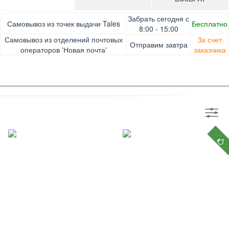
Оплата при получении товара, Картой онлайн, Google
Гарантия. Обмен/возврат товара в течение 14 дней.
Забрать сегодня с
Самовывоз из точек выдачи Tales
Бесплатно
Pay, Безналичными для юридических лиц, Безналичными
Доставка за счет заказчика
8:00 - 15:00
для физических лиц, Apple Pay, Mastercard, Visa
Самовывоз из отделений почтовых
За счет
Отправим завтра
операторов 'Новая почта'
заказчика