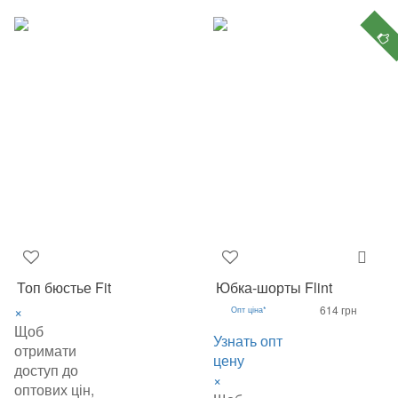
Топ бюстье Fit
Юбка-шорты Flint
×
614 грн
Опт ціна*
Щоб
Узнать опт
отримати
цену
доступ до
×
оптових цін,