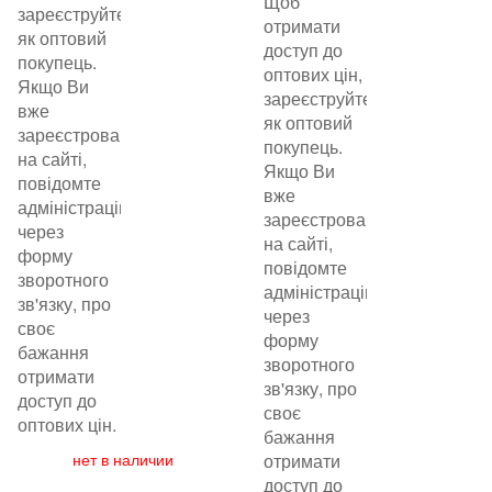
Щоб
зареєструйтеся
отримати
як оптовий
доступ до
покупець.
оптових цін,
Якщо Ви
зареєструйтеся
вже
як оптовий
зареєстровані
покупець.
на сайті,
Якщо Ви
повідомте
вже
адміністрацію
зареєстровані
через
на сайті,
форму
повідомте
зворотного
адміністрацію
зв'язку, про
через
своє
форму
бажання
зворотного
отримати
зв'язку, про
доступ до
своє
оптових цін.
бажання
нет в наличии
отримати
доступ до