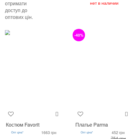
отримати
нет в наличии
доступ до
оптових цін.
-40%
Костюм Favorit
Платье Parma
1663 грн
452 грн
Опт ціна*
Опт ціна*
754 грн