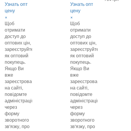
Узнать опт
Узнать опт
цену
цену
×
×
Щоб
Щоб
отримати
отримати
доступ до
доступ до
оптових цін,
оптових цін,
зареєструйтеся
зареєструйтеся
як оптовий
як оптовий
покупець.
покупець.
Якщо Ви
Якщо Ви
вже
вже
зареєстровані
зареєстровані
на сайті,
на сайті,
повідомте
повідомте
адміністрацію
адміністрацію
через
через
форму
форму
зворотного
зворотного
зв'язку, про
зв'язку, про