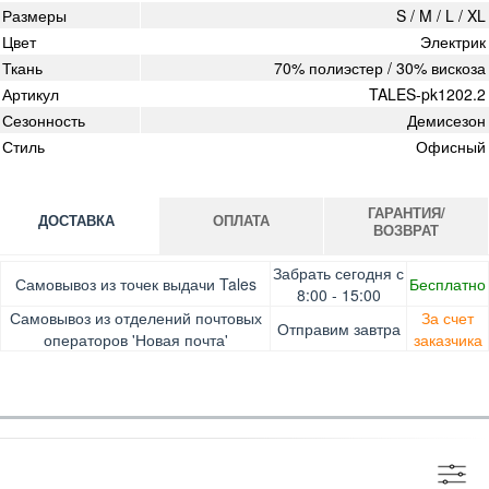
Размеры
S / M / L / XL
Цвет
Электрик
Ткань
70% полиэстер / 30% вискоза
Артикул
TALES-pk1202.2
Сезонность
Демисезон
Стиль
Офисный
ГАРАНТИЯ/
ДОСТАВКА
ОПЛАТА
ВОЗВРАТ
Оплата при получении товара, Картой онлайн, Google
Гарантия. Обмен/возврат товара в течение 14 дней.
Забрать сегодня с
Самовывоз из точек выдачи Tales
Бесплатно
Pay, Безналичными для юридических лиц, Безналичными
Доставка за счет заказчика
8:00 - 15:00
для физических лиц, Apple Pay, Mastercard, Visa
Самовывоз из отделений почтовых
За счет
Отправим завтра
операторов 'Новая почта'
заказчика