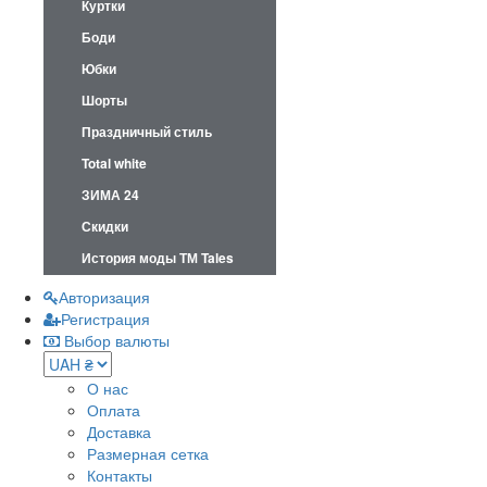
Куртки
Боди
Юбки
Шорты
Праздничный стиль
Total white
ЗИМА 24
Скидки
История моды ТМ Tales
Авторизация
Регистрация
Выбор валюты
О нас
Оплата
Доставка
Размерная сетка
Контакты