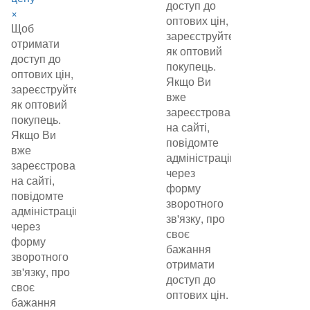
доступ до
×
оптових цін,
Щоб
зареєструйтеся
отримати
як оптовий
доступ до
покупець.
оптових цін,
Якщо Ви
зареєструйтеся
вже
як оптовий
зареєстровані
покупець.
на сайті,
Якщо Ви
повідомте
вже
адміністрацію
зареєстровані
через
на сайті,
форму
повідомте
зворотного
адміністрацію
зв'язку, про
через
своє
форму
бажання
зворотного
отримати
зв'язку, про
доступ до
своє
оптових цін.
бажання