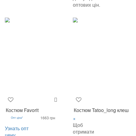
оптових цін.
Костюм Favorit
Костюм Tatoo_long клеш
×
1663 грн
Опт ціна*
Щоб
Узнать опт
отримати
цену