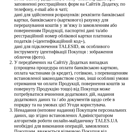
заповненні реєстраційних форм на Сайті/в Додатку, по
телефону, e-mail або в чаті;
дані для здійснення розрахунків: реквізити банківської
картки, банківського (карткового) рахунку для
перерахування коштів у зв’язку із замовленням або
поверненням Продукції, паспортні дані та/або
реєстраційний номер облікової картки платника
податків («ідентифікаційний код»),
дані для підключення TALESID, як особливого
інструменту ідентифікації Покупця : зображення
обличчя (фото).
У передбачених на Сайті/у Додатках випадках
(спрощена процедура оплати банківською карткою,
оплата частинами (в кредит), готівкою, з перевищенням
встановленої законодавством суми, інші особливі умови
отримання чи оплати Продукції, повернення коштів за
повернуту Продукцію тощо) від Покупця може
потребуватися вчинення додаткових дій, надання
додаткових даних та / або документів щодо себе в
порядку та на умовах цієї Угоди користувача.
Ненадання (неповне надання) Покупцем персональних
даних, що згідно встановлених Адміністратором
алгоритмів роботи онлайн-майданчику TALES.UA
необхідні для виконання операцій, замовлених
Покупцем, вважається відмовою Покупця від