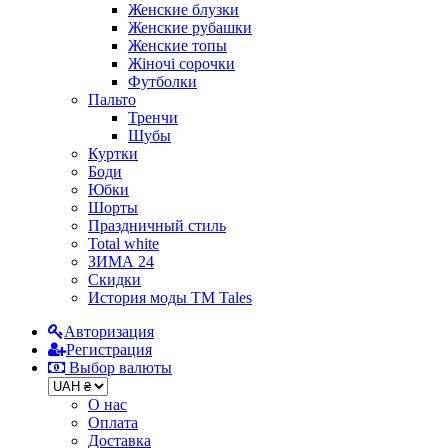
Женские блузки
Женские рубашки
Женские топы
Жіночі сорочки
Футболки
Пальто
Тренчи
Шубы
Куртки
Боди
Юбки
Шорты
Праздничный стиль
Total white
ЗИМА 24
Скидки
История моды ТМ Tales
Авторизация
Регистрация
Выбор валюты
О нас
Оплата
Доставка