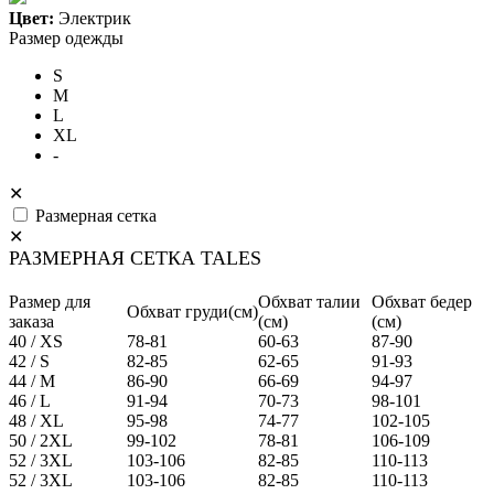
Цвет:
Электрик
Размер одежды
S
M
L
XL
-
✕
Размерная сетка
✕
РАЗМЕРНАЯ СЕТКА TALES
Размер для
Обхват талии
Обхват бедер
Обхват груди(см)
заказа
(см)
(см)
40 / XS
78-81
60-63
87-90
42 / S
82-85
62-65
91-93
44 / M
86-90
66-69
94-97
46 / L
91-94
70-73
98-101
48 / XL
95-98
74-77
102-105
50 / 2XL
99-102
78-81
106-109
52 / 3XL
103-106
82-85
110-113
52 / 3XL
103-106
82-85
110-113