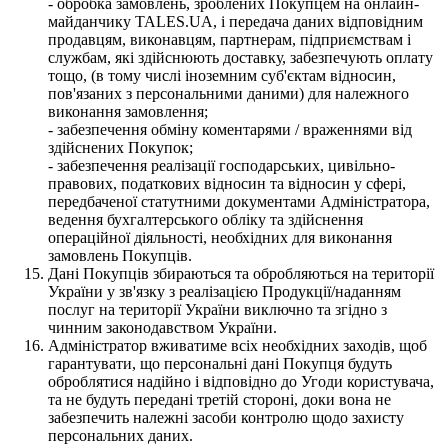
- обробка замовлень, зроблених Покупцем на онлайн-
майданчику TALES.UA, і передача даних відповідним
продавцям, виконавцям, партнерам, підприємствам і
службам, які здійснюють доставку, забезпечують оплату
тощо, (в тому числі іноземним суб'єктам відносин,
пов'язаних з персональними даними) для належного
виконання замовлення;
- забезпечення обміну коментарями / враженнями від
здійснених Покупок;
- забезпечення реалізації господарських, цивільно-
правових, податкових відносин та відносин у сфері,
передбаченої статутними документами Адміністратора,
ведення бухгалтерського обліку та здійснення
операційної діяльності, необхідних для виконання
замовлень Покупців.
Дані Покупців збираються та обробляються на території
України у зв'язку з реалізацією Продукції/наданням
послуг на території України виключно та згідно з
чинним законодавством України.
Адміністратор вживатиме всіх необхідних заходів, щоб
гарантувати, що персональні дані Покупця будуть
оброблятися надійно і відповідно до Угоди користувача,
та не будуть передані третій стороні, доки вона не
забезпечить належні засоби контролю щодо захисту
персональних даних.