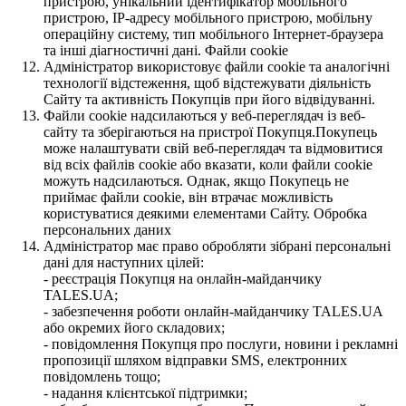
пристрою, унікальний ідентифікатор мобільного
пристрою, IP-адресу мобільного пристрою, мобільну
операційну систему, тип мобільного Інтернет-браузера
та інші діагностичні дані. Файли cookie
Адміністратор використовує файли cookie та аналогічні
технології відстеження, щоб відстежувати діяльність
Сайту та активність Покупців при його відвідуванні.
Файли cookie надсилаються у веб-переглядач із веб-
сайту та зберігаються на пристрої Покупця.Покупець
може налаштувати свій веб-переглядач та відмовитися
від всіх файлів cookie або вказати, коли файли cookie
можуть надсилаються. Однак, якщо Покупець не
приймає файли cookie, він втрачає можливість
користуватися деякими елементами Сайту. Обробка
персональних даних
Адміністратор має право обробляти зібрані персональні
дані для наступних цілей:
- реєстрація Покупця на онлайн-майданчику
TALES.UA;
- забезпечення роботи онлайн-майданчику TALES.UA
або окремих його складових;
- повідомлення Покупця про послуги, новини і рекламні
пропозиції шляхом відправки SMS, електронних
повідомлень тощо;
- надання клієнтської підтримки;