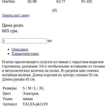
OneSize
82-98
62-77
91-105
(0)
Узнать опт. цену
Цена розн.
665 грн.
шт
Описание
Характеристики
Платье прилегающего силуэта из замши с округлым вырезом
горловины, рукавами 3/4 и необычными вставками из тесьмы
и металлических колечек на полке. В среднем шве спинки
потайная молния. Длина изделия по центру спинки 93 см.
Длина рукава 43 см.
Размеры
S / M / L / XL
Цвет
Электрик
Ткань
замша
Артикул
TALES-pk1219