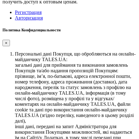
получить доступ к оптовым ценам.
Регистрация
Авторизация
Политика Конфиденциальности
×
Персональні дані Покупця, що обробляються на онлайн-
майданчику TALES.UA:
загальні дані для приймання та виконання замовлень
Покупців та/або надання пропозицій Покупцям:
прізвище, ім’я, по-батькові, адреса електронної пошти,
номер телефону, адреса проживання (доставки), дата
народження, перелік та статус замовлень з профілю на
онлайн-майданчику TALES.UA, інформація (в тому
числі фото), розміщена у профілі та у відгуках/
коментарях на онлайн-майданчику TALES.UA, файли
cookie та дані про використання онлайн-майданчику
TALES.UA (згідно переліку, наведеного в цьому розділі
далі),
інші дані, передані на запит Адміністратора для
використання Покупцями можливостей, які надаються
їм на Сайті/у Додатках, в тому числі передані при