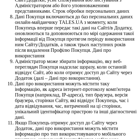
Адміністратором або його уповноваженими
представниками. Строк обробки персональних даних
Дані Покупця включаються до баз персональних даних
онлайн-майданчику TALES.UA з моменту, коли
Покупець вперше передає такі дані на Сайті/в Додатку,
оновлюються та доповнюються по мірі одержання такої
інформації від Покупця протягом періоду використання
ним Сайту/Додатків, а також трьох наступних років
після видалення Профілю Покупця. Дані про
використання
Адміністратор може збирати інформацію, яку веб-
переглядач Покупця надсилає щоразу, коли останній
відвідує Сайт, або коли отримує доступ до Сайту через
Додаток (далі – Дані про використання).
Дані про використання можуть містити таку
інформацію, як адреса інтернет-протоколу комп'ютера
Покупця (наприклад, IP-адреса), тип браузера, версія
браузера, сторінки Сайту, які відвідує Покупець, час і
дата відвідування, час, витрачений на ці сторінки,
унікальний ідентифікатор пристрою та інші діагностичні
дані.
Якщо Покупець отримує доступ до Сайту через
Додаток, дані про використання можуть містити
інформацію про тип використовуваного мобільного