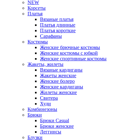
NEW
Корсеты
Платья
Вязаные платья
Платья длинные
Платья короткие
Сарафаны
Костюмы
Женские брючные костюмы
Женские костюмы с юбкой
Женские спортивные костюмы
Жакеты, жилеты
Вязаные кардиганы
Жакеты женские
Женские болеро
Женские кардиганы
Жилеты женские
Свитера
Худи
Комбинезоны
Брюки
Брюки Casual
Брюки женские
Леггинсы
Блузки