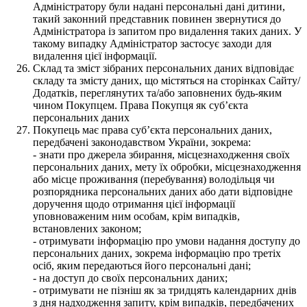
Адміністратору були надані персональні дані дитини,
такий законний представник повинен звернутися до
Адміністратора із запитом про видалення таких даних. У
такому випадку Адміністратор застосує заходи для
видалення цієї інформації.
Склад та зміст зібраних персональних даних відповідає
складу та змісту даних, що містяться на сторінках Сайту/
Додатків, переглянутих та/або заповнених будь-яким
чином Покупцем. Права Покупця як суб’єкта
персональних даних
Покупець має права суб’єкта персональних даних,
передбачені законодавством України, зокрема:
- знати про джерела збирання, місцезнаходження своїх
персональних даних, мету їх обробки, місцезнаходження
або місце проживання (перебування) володільця чи
розпорядника персональних даних або дати відповідне
доручення щодо отримання цієї інформації
уповноваженим ним особам, крім випадків,
встановлених законом;
- отримувати інформацію про умови надання доступу до
персональних даних, зокрема інформацію про третіх
осіб, яким передаються його персональні дані;
- на доступ до своїх персональних даних;
- отримувати не пізніш як за тридцять календарних днів
з дня надходження запиту, крім випадків, передбачених