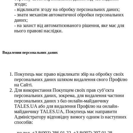
згоди;
- відкликати згоду на обробку персональних даних;
- знати механізм автоматичної обробки персональних
даних;
- на захист від автоматизованого рішення, яке має для
нього правові наслідки.
Видалення персональних даних
Покупець має право відкликати збір на обробку своїх
персональних даних шляхом видалення свого Профілю
на Сайті.
Для використання Покупцем своїх прав суб’єкта
персональних даних, зокрема, для видалення частини
персональних даних з баз онлайн-майданчику
TALES.UA або для видалення Профілю на онлайн-
майданчику TALES.UA, Покупець має направити
Адміністратору відповідну вимогу одним із наступних
способів:
- по тел. +3 8(093) 286 01 22, +3 8(097) 297 01 28 -