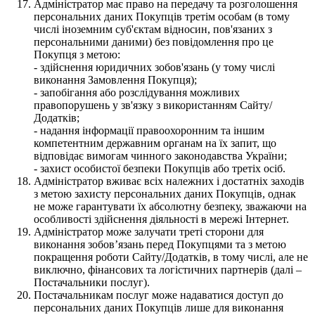
Адміністратор має право на передачу та розголошення
персональних даних Покупців третім особам (в тому
числі іноземним суб'єктам відносин, пов'язаних з
персональними даними) без повідомлення про це
Покупця з метою:
- здійснення юридичних зобов'язань (у тому числі
виконання Замовлення Покупця);
- запобігання або розслідування можливих
правопорушень у зв'язку з використанням Сайту/
Додатків;
- надання інформації правоохоронним та іншим
компетентним державним органам на їх запит, що
відповідає вимогам чинного законодавства України;
- захист особистої безпеки Покупців або третіх осіб.
Адміністратор вживає всіх належних і достатніх заходів
з метою захисту персональних даних Покупців, однак
не може гарантувати їх абсолютну безпеку, зважаючи на
особливості здійснення діяльності в мережі Інтернет.
Адміністратор може залучати треті сторони для
виконання зобов’язань перед Покупцями та з метою
покращення роботи Сайту/Додатків, в тому числі, але не
виключно, фінансових та логістичних партнерів (далі –
Постачальники послуг).
Постачальникам послуг може надаватися доступ до
персональних даних Покупців лише для виконання