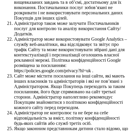
вищевказаних завдань та в об’ємі, достатньому для їх
виконання. Постачальники послуг зобов’язані не
розкривати і не використовувати персональних даних
Покупців для інших цілей.
Адміністратор також може залучати Постачальників
послуг для контролю та аналізу використання Сайту/
Додатків.
Адміністратор може використовувати Google Analytics –
службу веб-аналітики, яка відслідковує та звітує про
трафік Сайту та може використовувати зібрані дані для
контекстуалізації і персоналізації оголошень власної
рекламної мережі. Політика конфіденційності Google
розміщена за посиланням:
https://policies.google.com/privacy?hl=uk .
Сайт може містити посилання на інші сайти, які мають
інших власників та адміністраторів і які не пов’язані з
Адміністратором. Якщо Покупець переходить за таким
посиланням, його буде спрямовано на сайт третьої
сторони. Адміністратор наполегливо рекомендує
Покупцям знайомитися з політикою конфіденційності
кожного сайту перед переходом.
Адміністратор не контролює та не бере на себе
відповідальність за вміст, політику конфіденційності
будь-яких сайтів або служб третіх осіб.
Якщо законним представникам дитини стало відомо, що