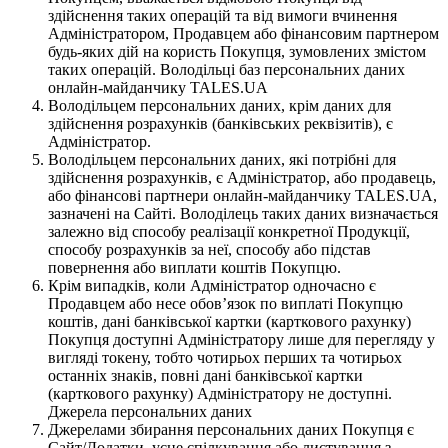
здійснення таких операцій та від вимоги вчинення
Адміністратором, Продавцем або фінансовим партнером
будь-яких дій на користь Покупця, зумовлених змістом
таких операцій. Володільці баз персональних даних
онлайн-майданчику TALES.UA
Володільцем персональних даних, крім даних для
здійснення розрахунків (банківських реквізитів), є
Адміністратор.
Володільцем персональних даних, які потрібні для
здійснення розрахунків, є Адміністратор, або продавець,
або фінансові партнери онлайн-майданчику TALES.UA,
зазначені на Сайті. Володілець таких даних визначається
залежно від способу реалізації конкретної Продукції,
способу розрахунків за неї, способу або підстав
повернення або виплати коштів Покупцю.
Крім випадків, коли Адміністратор одночасно є
Продавцем або несе обов’язок по виплаті Покупцю
коштів, дані банківської картки (карткового рахунку)
Покупця доступні Адміністратору лише для перегляду у
вигляді токену, тобто чотирьох перших та чотирьох
останніх знаків, повні дані банківської картки
(карткового рахунку) Адміністратору не доступні.
Джерела персональних даних
Джерелами збирання персональних даних Покупця є
Сайт/Додатки, усне спілкування або листування з