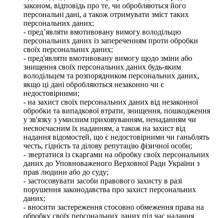
законом, відповідь про те, чи обробляються його
персональні дані, а також отримувати зміст таких
персональних даних;
- пред’являти вмотивовану вимогу володільцю
персональних даних із запереченням проти обробки
своїх персональних даних;
- пред'являти вмотивовану вимогу щодо зміни або
знищення своїх персональних даних будь-яким
володільцем та розпорядником персональних даних,
якщо ці дані обробляються незаконно чи є
недостовірними;
- на захист своїх персональних даних від незаконної
обробки та випадкової втрати, знищення, пошкодження
у зв'язку з умисним приховуванням, ненаданням чи
несвоєчасним їх наданням, а також на захист від
надання відомостей, що є недостовірними чи ганьблять
честь, гідність та ділову репутацію фізичної особи;
- звертатися із скаргами на обробку своїх персональних
даних до Уповноваженого Верховної Ради України з
прав людини або до суду;
- застосовувати засоби правового захисту в разі
порушення законодавства про захист персональних
даних;
- вносити застереження стосовно обмеження права на
обробку своїх персональних даних під час надання