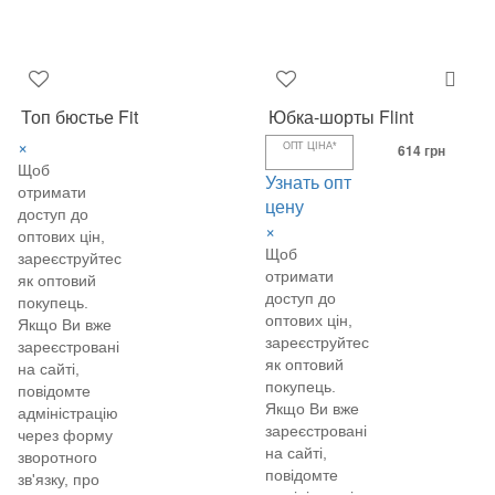
Топ бюстье Fit
Юбка-шорты Flint
×
ОПТ ЦІНА*
614 грн
Щоб
Узнать опт
отримати
цену
доступ до
×
оптових цін,
Щоб
зареєструйтеся
отримати
як оптовий
доступ до
покупець.
оптових цін,
Якщо Ви вже
зареєструйтеся
зареєстровані
як оптовий
на сайті,
покупець.
повідомте
Якщо Ви вже
адміністрацію
зареєстровані
через форму
на сайті,
зворотного
повідомте
зв'язку, про