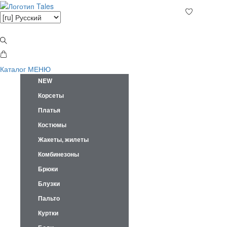
Каталог
МЕНЮ
NEW
Корсеты
Платья
Костюмы
Жакеты, жилеты
Комбинезоны
Брюки
Блузки
Пальто
Куртки