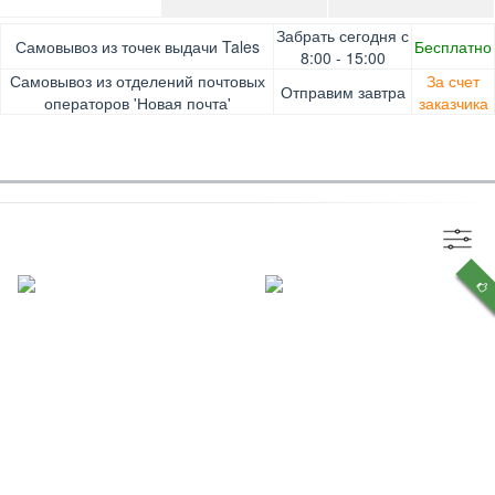
Оплата при получении товара, Картой онлайн, Google
Гарантия. Обмен/возврат товара в течение 14 дней.
Забрать сегодня с
Самовывоз из точек выдачи Tales
Бесплатно
Pay, Безналичными для юридических лиц, Безналичными
Доставка за счет заказчика
8:00 - 15:00
для физических лиц, Apple Pay, Mastercard, Visa
Самовывоз из отделений почтовых
За счет
Отправим завтра
операторов 'Новая почта'
заказчика