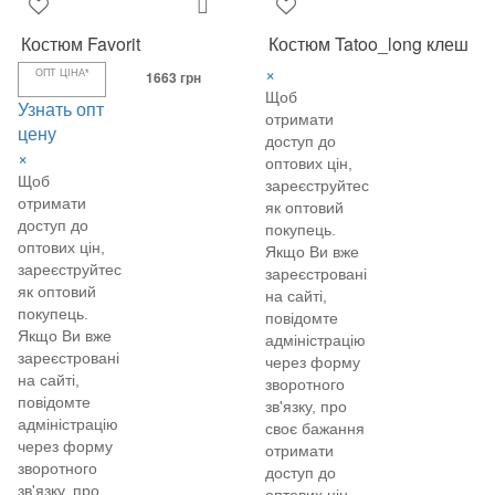
Костюм Favorit
Костюм Tatoo_long клеш
×
ОПТ ЦІНА*
1663 грн
Щоб
Узнать опт
отримати
цену
доступ до
×
оптових цін,
Щоб
зареєструйтеся
отримати
як оптовий
доступ до
покупець.
оптових цін,
Якщо Ви вже
зареєструйтеся
зареєстровані
як оптовий
на сайті,
покупець.
повідомте
Якщо Ви вже
адміністрацію
зареєстровані
через форму
на сайті,
зворотного
повідомте
зв'язку, про
адміністрацію
своє бажання
через форму
отримати
зворотного
доступ до
зв'язку, про