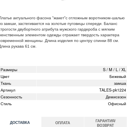
Платье актуального фасона "жакет"с отложным воротником-шалью
из замши, застегивается на золотые пуговицы спереди. Баланс
строгости двубортного атрибута мужского гардероба с мягким
женственным элементом одежды отражает твердость характера
современной женщины. Длина изделия по центру спинки 88 см.
Длина рукава 61 см.
Размеры
S / M / L / XL
Цвет
Бежевый
Ткань
замша
Артикул
TALES-pk1224
Сезонность
Демисезон
Стиль
Офисный
ГАРАНТИЯ/
ДОСТАВКА
ОПЛАТА
ВОЗВРАТ