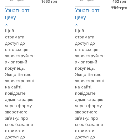
ОПТ ЦІНА*
1663 грн
ОПТ ЦІНА*
452 грн
754 грн
Узнать опт
Узнать опт
цену
цену
×
×
Щоб
Щоб
отримати
отримати
доступ до
доступ до
оптових цін,
оптових цін,
зареєструйтеся
зареєструйтеся
як оптовий
як оптовий
покупець.
покупець.
Якщо Ви вже
Якщо Ви вже
зареєстровані
зареєстровані
на сайті,
на сайті,
повідомте
повідомте
адміністрацію
адміністрацію
через форму
через форму
зворотного
зворотного
зв'язку, про
зв'язку, про
своє бажання
своє бажання
отримати
отримати
доступ до
доступ до