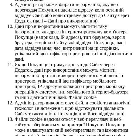
Адміністратор може збирати інформацію, яку веб-
переглядач Покупця надсилає щоразу, коли останній
відвідує Сайт, або коли отримує доступ до Сайту через
Додаток (далі – Дані про використання).
Дані про використання можуть містити таку
інформацію, як адреса інтернет-протоколу комп'ютера
Покупця (наприклад, IP-адреса), тип браузера, версія
браузера, сторінки Сайту, які відвідує Покупець, час і
дата відвідування, час, витрачений на ці сторінки,
унікальний ідентифікатор пристрою та інші діагностичні
дані.
Якщо Покупець отримує доступ до Сайту через
Додаток, дані про використання можуть містити
інформацію про тип використовуваного мобільного
пристрою, унікальний ідентифікатор мобільного
пристрою, IP-адресу мобільного пристрою, мобільну
операційну систему, тип мобільного Інтернет-браузера
та інші діагностичні дані. Файли cookie
Адміністратор використовує файли cookie та аналогічні
технології відстеження, щоб відстежувати діяльність
Сайту та активність Покупців при його відвідуванні.
Файли cookie надсилаються у веб-переглядач із веб-
сайту та зберігаються на пристрої Покупця.Покупець
може налаштувати свій веб-переглядач та відмовитися
від всіх файлів cookie або вказати, коли файли cookie