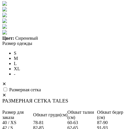
Цвет:
Сиреневый
Размер одежды
S
M
L
XL
-
✕
Размерная сетка
✕
РАЗМЕРНАЯ СЕТКА TALES
Размер для
Обхват талии
Обхват бедер
Обхват груди(см)
заказа
(см)
(см)
40 / XS
78-81
60-63
87-90
42 / S
82-85
62-65
91-93