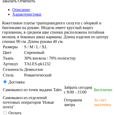
Заказать
Отменить
Описание
Характеристики
Кокетливое платье трапецивидного силуэта с оборкой и
бантиками на рукаве. Модель имеет круглый вырез
горловины, в среднем шве спинки расположена потайная
молния, в боковых швах карманы. Длина изделия по центру
спинки 90 см. Длина рукава 40 см.
Размеры
S / M / L / XL
Цвет
Сиреневый
Ткань
30% вискоза / 70% полиэстер
Артикул
TALES-pk1232
Сезонность
Демисезон
Стиль
Романтический
Доставка
Забрать сегодня
Самовывоз из точек выдачи Tales
Бесплатно
с 8:00 - 15:00
Самовывоз из отделений
Отправим
За счет
почтовых операторов 'Новая
завтра
заказчика
почта'
Оплата