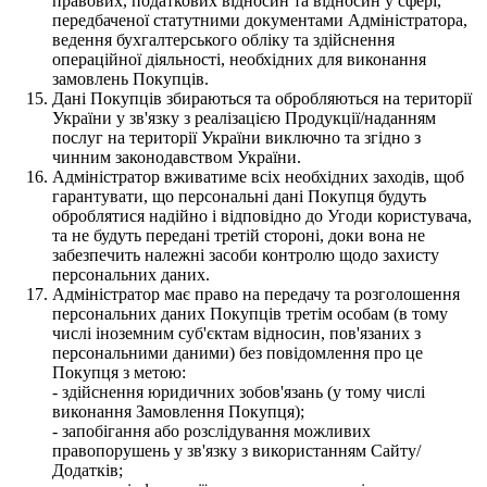
правових, податкових відносин та відносин у сфері,
передбаченої статутними документами Адміністратора,
ведення бухгалтерського обліку та здійснення
операційної діяльності, необхідних для виконання
замовлень Покупців.
Дані Покупців збираються та обробляються на території
України у зв'язку з реалізацією Продукції/наданням
послуг на території України виключно та згідно з
чинним законодавством України.
Адміністратор вживатиме всіх необхідних заходів, щоб
гарантувати, що персональні дані Покупця будуть
оброблятися надійно і відповідно до Угоди користувача,
та не будуть передані третій стороні, доки вона не
забезпечить належні засоби контролю щодо захисту
персональних даних.
Адміністратор має право на передачу та розголошення
персональних даних Покупців третім особам (в тому
числі іноземним суб'єктам відносин, пов'язаних з
персональними даними) без повідомлення про це
Покупця з метою:
- здійснення юридичних зобов'язань (у тому числі
виконання Замовлення Покупця);
- запобігання або розслідування можливих
правопорушень у зв'язку з використанням Сайту/
Додатків;