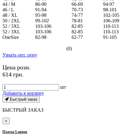
44 / M
86-90
66-69
94-97
46 / L
91-94
70-73
98-101
48 / XL
95-98
74-77
102-105
50 / 2XL
99-102
78-81
106-109
52 / 3XL
103-106
82-85
110-113
52 / 3XL
103-106
82-85
110-113
OneSize
82-98
62-77
91-105
(0)
Узнать опт. цену
Цена розн.
614 грн.
шт
Добавить в корзину
Быстрый заказ
БЫСТРЫЙ ЗАКАЗ
×
Платье Lagoon