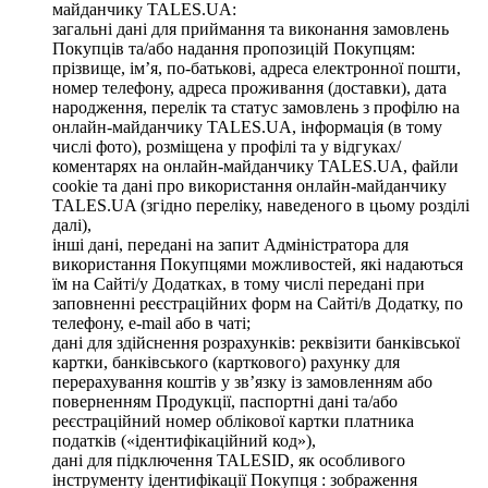
майданчику TALES.UA:
загальні дані для приймання та виконання замовлень
Покупців та/або надання пропозицій Покупцям:
прізвище, ім’я, по-батькові, адреса електронної пошти,
номер телефону, адреса проживання (доставки), дата
народження, перелік та статус замовлень з профілю на
онлайн-майданчику TALES.UA, інформація (в тому
числі фото), розміщена у профілі та у відгуках/
коментарях на онлайн-майданчику TALES.UA, файли
cookie та дані про використання онлайн-майданчику
TALES.UA (згідно переліку, наведеного в цьому розділі
далі),
інші дані, передані на запит Адміністратора для
використання Покупцями можливостей, які надаються
їм на Сайті/у Додатках, в тому числі передані при
заповненні реєстраційних форм на Сайті/в Додатку, по
телефону, e-mail або в чаті;
дані для здійснення розрахунків: реквізити банківської
картки, банківського (карткового) рахунку для
перерахування коштів у зв’язку із замовленням або
поверненням Продукції, паспортні дані та/або
реєстраційний номер облікової картки платника
податків («ідентифікаційний код»),
дані для підключення TALESID, як особливого
інструменту ідентифікації Покупця : зображення