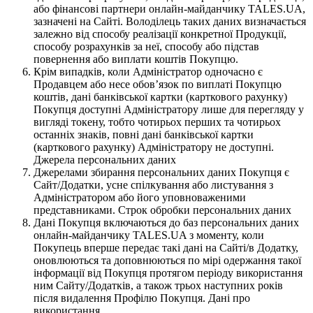
або фінансові партнери онлайн-майданчику TALES.UA,
зазначені на Сайті. Володілець таких даних визначається
залежно від способу реалізації конкретної Продукції,
способу розрахунків за неї, способу або підстав
повернення або виплати коштів Покупцю.
Крім випадків, коли Адміністратор одночасно є
Продавцем або несе обов’язок по виплаті Покупцю
коштів, дані банківської картки (карткового рахунку)
Покупця доступні Адміністратору лише для перегляду у
вигляді токену, тобто чотирьох перших та чотирьох
останніх знаків, повні дані банківської картки
(карткового рахунку) Адміністратору не доступні.
Джерела персональних даних
Джерелами збирання персональних даних Покупця є
Сайт/Додатки, усне спілкування або листування з
Адміністратором або його уповноваженими
представниками. Строк обробки персональних даних
Дані Покупця включаються до баз персональних даних
онлайн-майданчику TALES.UA з моменту, коли
Покупець вперше передає такі дані на Сайті/в Додатку,
оновлюються та доповнюються по мірі одержання такої
інформації від Покупця протягом періоду використання
ним Сайту/Додатків, а також трьох наступних років
після видалення Профілю Покупця. Дані про
використання