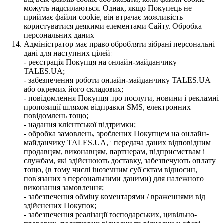
можуть надсилаються. Однак, якщо Покупець не
приймає файли cookie, він втрачає можливість
користуватися деякими елементами Сайту. Обробка
персональних даних
Адміністратор має право обробляти зібрані персональні
дані для наступних цілей:
- реєстрація Покупця на онлайн-майданчику
TALES.UA;
- забезпечення роботи онлайн-майданчику TALES.UA
або окремих його складових;
- повідомлення Покупця про послуги, новини і рекламні
пропозиції шляхом відправки SMS, електронних
повідомлень тощо;
- надання клієнтської підтримки;
- обробка замовлень, зроблених Покупцем на онлайн-
майданчику TALES.UA, і передача даних відповідним
продавцям, виконавцям, партнерам, підприємствам і
службам, які здійснюють доставку, забезпечують оплату
тощо, (в тому числі іноземним суб'єктам відносин,
пов'язаних з персональними даними) для належного
виконання замовлення;
- забезпечення обміну коментарями / враженнями від
здійснених Покупок;
- забезпечення реалізації господарських, цивільно-