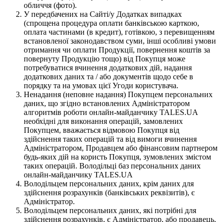
обличчя (фото).
У передбачених на Сайті/у Додатках випадках
(спрощена процедура оплати банківською карткою,
оплата частинами (в кредит), готівкою, з перевищенням
встановленої законодавством суми, інші особливі умови
отримання чи оплати Продукції, повернення коштів за
повернуту Продукцію тощо) від Покупця може
потребуватися вчинення додаткових дій, надання
додаткових даних та / або документів щодо себе в
порядку та на умовах цієї Угоди користувача.
Ненадання (неповне надання) Покупцем персональних
даних, що згідно встановлених Адміністратором
алгоритмів роботи онлайн-майданчику TALES.UA
необхідні для виконання операцій, замовлених
Покупцем, вважається відмовою Покупця від
здійснення таких операцій та від вимоги вчинення
Адміністратором, Продавцем або фінансовим партнером
будь-яких дій на користь Покупця, зумовлених змістом
таких операцій. Володільці баз персональних даних
онлайн-майданчику TALES.UA
Володільцем персональних даних, крім даних для
здійснення розрахунків (банківських реквізитів), є
Адміністратор.
Володільцем персональних даних, які потрібні для
здійснення розрахунків, є Адміністратор, або продавець,