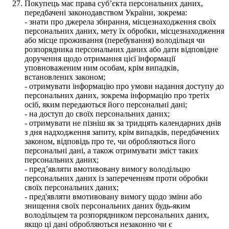
Покупець має права суб’єкта персональних даних,
передбачені законодавством України, зокрема:
- знати про джерела збирання, місцезнаходження своїх
персональних даних, мету їх обробки, місцезнаходження
або місце проживання (перебування) володільця чи
розпорядника персональних даних або дати відповідне
доручення щодо отримання цієї інформації
уповноваженим ним особам, крім випадків,
встановлених законом;
- отримувати інформацію про умови надання доступу до
персональних даних, зокрема інформацію про третіх
осіб, яким передаються його персональні дані;
- на доступ до своїх персональних даних;
- отримувати не пізніш як за тридцять календарних днів
з дня надходження запиту, крім випадків, передбачених
законом, відповідь про те, чи обробляються його
персональні дані, а також отримувати зміст таких
персональних даних;
- пред’являти вмотивовану вимогу володільцю
персональних даних із запереченням проти обробки
своїх персональних даних;
- пред'являти вмотивовану вимогу щодо зміни або
знищення своїх персональних даних будь-яким
володільцем та розпорядником персональних даних,
якщо ці дані обробляються незаконно чи є