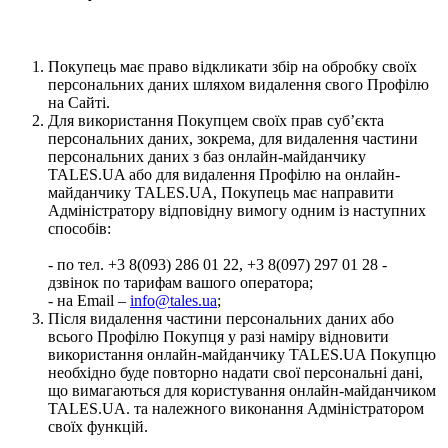
Покупець має право відкликати збір на обробку своїх
персональних даних шляхом видалення свого Профілю
на Сайті.
Для використання Покупцем своїх прав суб’єкта
персональних даних, зокрема, для видалення частини
персональних даних з баз онлайн-майданчику
TALES.UA або для видалення Профілю на онлайн-
майданчику TALES.UA, Покупець має направити
Адміністратору відповідну вимогу одним із наступних
способів:
- по тел. +3 8(093) 286 01 22, +3 8(097) 297 01 28 -
дзвінок по тарифам вашого оператора;
- на Email –
info@tales.ua
;
Після видалення частини персональних даних або
всього Профілю Покупця у разі наміру відновити
використання онлайн-майданчику TALES.UA Покупцю
необхідно буде повторно надати свої персональні дані,
що вимагаються для користування онлайн-майданчиком
TALES.UA. та належного виконання Адміністратором
своїх функцій.