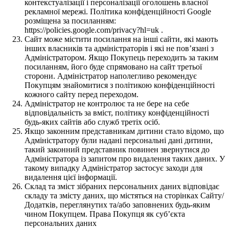
контекстуалізації і персоналізації оголошень власної
рекламної мережі. Політика конфіденційності Google
розміщена за посиланням:
https://policies.google.com/privacy?hl=uk .
Сайт може містити посилання на інші сайти, які мають
інших власників та адміністраторів і які не пов’язані з
Адміністратором. Якщо Покупець переходить за таким
посиланням, його буде спрямовано на сайт третьої
сторони. Адміністратор наполегливо рекомендує
Покупцям знайомитися з політикою конфіденційності
кожного сайту перед переходом.
Адміністратор не контролює та не бере на себе
відповідальність за вміст, політику конфіденційності
будь-яких сайтів або служб третіх осіб.
Якщо законним представникам дитини стало відомо, що
Адміністратору були надані персональні дані дитини,
такий законний представник повинен звернутися до
Адміністратора із запитом про видалення таких даних. У
такому випадку Адміністратор застосує заходи для
видалення цієї інформації.
Склад та зміст зібраних персональних даних відповідає
складу та змісту даних, що містяться на сторінках Сайту/
Додатків, переглянутих та/або заповнених будь-яким
чином Покупцем. Права Покупця як суб’єкта
персональних даних