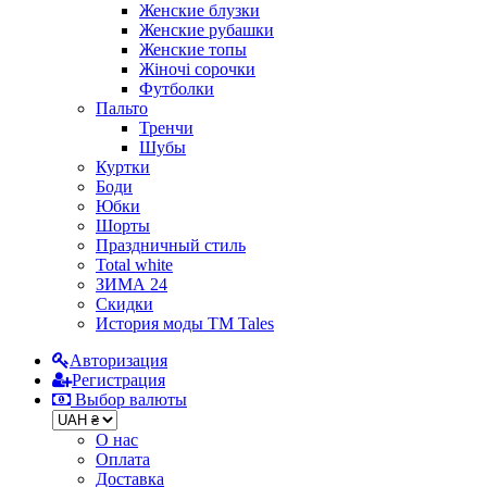
Женские блузки
Женские рубашки
Женские топы
Жіночі сорочки
Футболки
Пальто
Тренчи
Шубы
Куртки
Боди
Юбки
Шорты
Праздничный стиль
Total white
ЗИМА 24
Скидки
История моды ТМ Tales
Авторизация
Регистрация
Выбор валюты
О нас
Оплата
Доставка