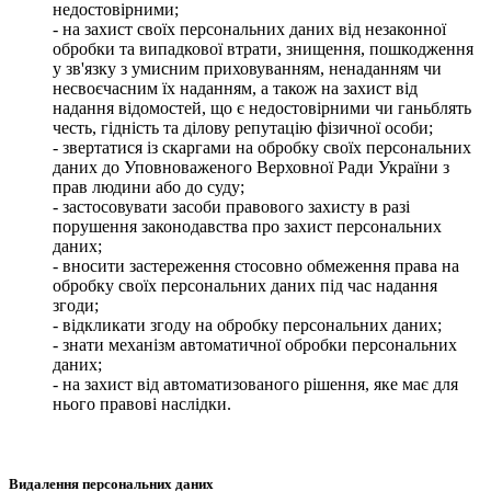
недостовірними;
- на захист своїх персональних даних від незаконної
обробки та випадкової втрати, знищення, пошкодження
у зв'язку з умисним приховуванням, ненаданням чи
несвоєчасним їх наданням, а також на захист від
надання відомостей, що є недостовірними чи ганьблять
честь, гідність та ділову репутацію фізичної особи;
- звертатися із скаргами на обробку своїх персональних
даних до Уповноваженого Верховної Ради України з
прав людини або до суду;
- застосовувати засоби правового захисту в разі
порушення законодавства про захист персональних
даних;
- вносити застереження стосовно обмеження права на
обробку своїх персональних даних під час надання
згоди;
- відкликати згоду на обробку персональних даних;
- знати механізм автоматичної обробки персональних
даних;
- на захист від автоматизованого рішення, яке має для
нього правові наслідки.
Видалення персональних даних