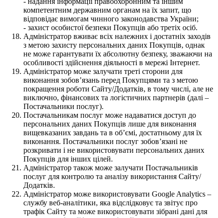
- надання інформації правоохоронним та іншим
компетентним державним органам на їх запит, що
відповідає вимогам чинного законодавства України;
- захист особистої безпеки Покупців або третіх осіб.
Адміністратор вживає всіх належних і достатніх заходів
з метою захисту персональних даних Покупців, однак
не може гарантувати їх абсолютну безпеку, зважаючи на
особливості здійснення діяльності в мережі Інтернет.
Адміністратор може залучати треті сторони для
виконання зобов’язань перед Покупцями та з метою
покращення роботи Сайту/Додатків, в тому числі, але не
виключно, фінансових та логістичних партнерів (далі –
Постачальники послуг).
Постачальникам послуг може надаватися доступ до
персональних даних Покупців лише для виконання
вищевказаних завдань та в об’ємі, достатньому для їх
виконання. Постачальники послуг зобов’язані не
розкривати і не використовувати персональних даних
Покупців для інших цілей.
Адміністратор також може залучати Постачальників
послуг для контролю та аналізу використання Сайту/
Додатків.
Адміністратор може використовувати Google Analytics –
службу веб-аналітики, яка відслідковує та звітує про
трафік Сайту та може використовувати зібрані дані для