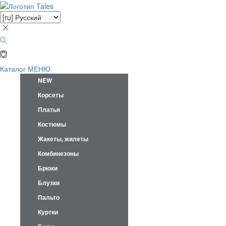
Каталог
МЕНЮ
NEW
Корсеты
Платья
Костюмы
Жакеты, жилеты
Комбинезоны
Брюки
Блузки
Пальто
Куртки