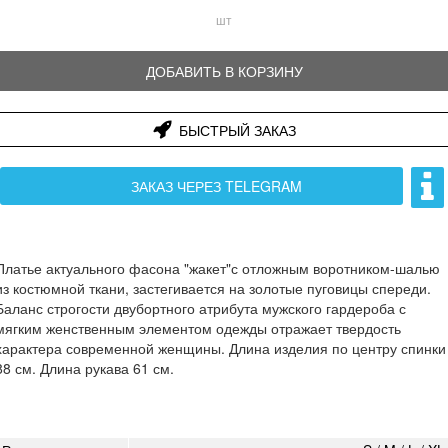
шт
ДОБАВИТЬ В КОРЗИНУ
БЫСТРЫЙ ЗАКАЗ
ЗАКАЗ ЧЕРЕЗ TELEGRAM
Платье актуального фасона "жакет"с отложным воротником-шалью
из костюмной ткани, застегивается на золотые пуговицы спереди.
Баланс строгости двубортного атрибута мужского гардероба с
мягким женственным элементом одежды отражает твердость
характера современной женщины. Длина изделия по центру спинки
88 см. Длина рукава 61 см.