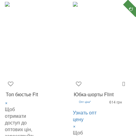
Топ бюстье Fit
Юбка-шорты Flint
×
614 грн
Опт ціна*
Щоб
Узнать опт
отримати
цену
доступ до
×
оптових цін,
Щоб
зареєструйтеся