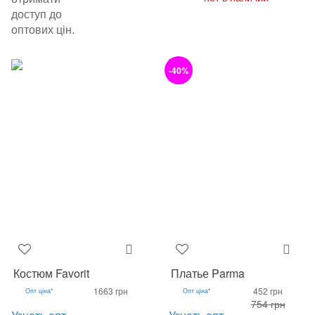
доступ до
оптових цін.
-40%
Костюм Favorit
Платье Parma
1663 грн
452 грн
Опт ціна*
Опт ціна*
754 грн