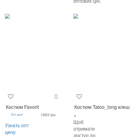
оптових цін.
Костюм Favorit
Костюм Tatoo_long клеш
×
1663 грн
Опт ціна*
Щоб
Узнать опт
отримати
цену
доступ до