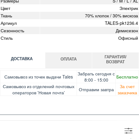
Размеры
S / M / L / XL
Цвет
Электрик
Ткань
70% хлопок / 30% вискоза
Артикул
TALES-pk1236.4
Сезонность
Демисезон
Стиль
Офисный
ГАРАНТИЯ/
ДОСТАВКА
ОПЛАТА
ВОЗВРАТ
Оплата при получении товара, Картой онлайн, Google
Гарантия. Обмен/возврат товара в течение 14 дней.
Забрать сегодня с
Самовывоз из точек выдачи Tales
Бесплатно
Pay, Безналичными для юридических лиц, Безналичными
Доставка за счет заказчика
8:00 - 15:00
для физических лиц, Apple Pay, Mastercard, Visa
Самовывоз из отделений почтовых
За счет
Отправим завтра
операторов 'Новая почта'
заказчика