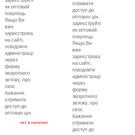
отримати
як оптовий
доступ до
покупець.
оптових цін,
Якщо Ви
зареєструйтеся
вже
як оптовий
зареєстровані
покупець.
на сайті,
Якщо Ви
повідомте
вже
адміністрацію
зареєстровані
через
на сайті,
форму
повідомте
зворотного
адміністрацію
зв'язку, про
через
своє
форму
бажання
зворотного
отримати
зв'язку, про
доступ до
своє
оптових цін.
бажання
нет в наличии
отримати
доступ до