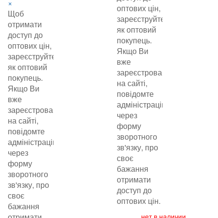
×
оптових цін,
Щоб
зареєструйтеся
отримати
як оптовий
доступ до
покупець.
оптових цін,
Якщо Ви
зареєструйтеся
вже
як оптовий
зареєстровані
покупець.
на сайті,
Якщо Ви
повідомте
вже
адміністрацію
зареєстровані
через
на сайті,
форму
повідомте
зворотного
адміністрацію
зв'язку, про
через
своє
форму
бажання
зворотного
отримати
зв'язку, про
доступ до
своє
оптових цін.
бажання
отримати
нет в наличии