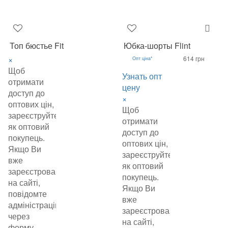
Топ бюстье Fit
Юбка-шорты Flint
×
614 грн
Опт ціна*
Щоб
Узнать опт
отримати
цену
доступ до
×
оптових цін,
Щоб
зареєструйтеся
отримати
як оптовий
доступ до
покупець.
оптових цін,
Якщо Ви
зареєструйтеся
вже
як оптовий
зареєстровані
покупець.
на сайті,
Якщо Ви
повідомте
вже
адміністрацію
зареєстровані
через
на сайті,
форму