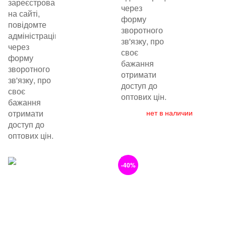
зареєстровані
через
на сайті,
форму
повідомте
зворотного
адміністрацію
зв'язку, про
через
своє
форму
бажання
зворотного
отримати
зв'язку, про
доступ до
своє
оптових цін.
бажання
отримати
нет в наличии
доступ до
оптових цін.
-40%