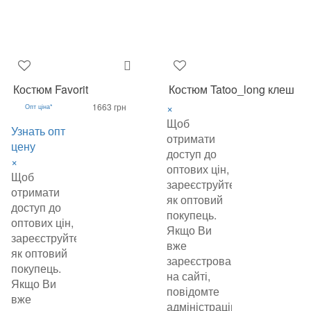
Костюм Favorit
Костюм Tatoo_long клеш
×
1663 грн
Опт ціна*
Щоб
Узнать опт
отримати
цену
доступ до
×
оптових цін,
Щоб
зареєструйтеся
отримати
як оптовий
доступ до
покупець.
оптових цін,
Якщо Ви
зареєструйтеся
вже
як оптовий
зареєстровані
покупець.
на сайті,
Якщо Ви
повідомте
вже
адміністрацію