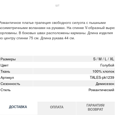
шт
Романтичное платье-трапеция свободного силуэта с пышными
ассиметричными воланами на рукавах. На спинке V-образный выре
горловины. В боковых швах расположены карманы. Длина изделия
по центру спинки 75 см. Длина рукава 44 см.
Размеры
S / M / L / XL
Цвет
Голубой
Ткань
100% хлопок
Артикул
TALES-pk1239
Сезонность
Демисезон
Стиль
Романтический
ГАРАНТИЯ/
ДОСТАВКА
ОПЛАТА
ВОЗВРАТ