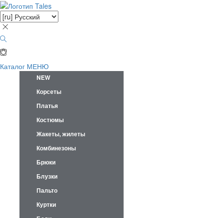
Каталог
МЕНЮ
NEW
Корсеты
Платья
Костюмы
Жакеты, жилеты
Комбинезоны
Брюки
Блузки
Пальто
Куртки