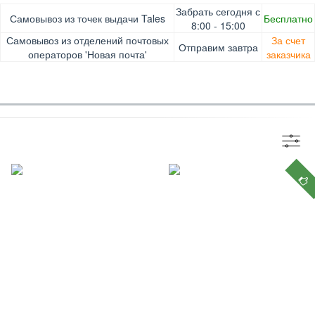
Оплата при получении товара, Картой онлайн, Google
Гарантия. Обмен/возврат товара в течение 14 дней.
Забрать сегодня с
Самовывоз из точек выдачи Tales
Бесплатно
Pay, Безналичными для юридических лиц, Безналичными
Доставка за счет заказчика
8:00 - 15:00
для физических лиц, Apple Pay, Mastercard, Visa
Самовывоз из отделений почтовых
За счет
Отправим завтра
операторов 'Новая почта'
заказчика