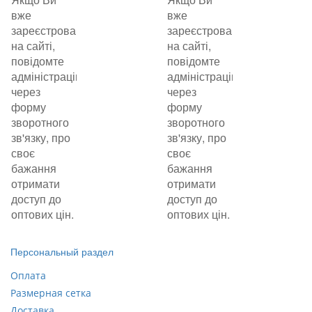
вже
вже
зареєстровані
зареєстровані
на сайті,
на сайті,
повідомте
повідомте
адміністрацію
адміністрацію
через
через
форму
форму
зворотного
зворотного
зв'язку, про
зв'язку, про
своє
своє
бажання
бажання
отримати
отримати
доступ до
доступ до
оптових цін.
оптових цін.
Персональный раздел
Оплата
Размерная сетка
Доставка