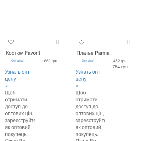
Костюм Favorit
Платье Parma
1663 грн
452 грн
Опт ціна*
Опт ціна*
754 грн
Узнать опт
Узнать опт
цену
цену
×
×
Щоб
Щоб
отримати
отримати
доступ до
доступ до
оптових цін,
оптових цін,
зареєструйтеся
зареєструйтеся
як оптовий
як оптовий
покупець.
покупець.
Якщо Ви
Якщо Ви