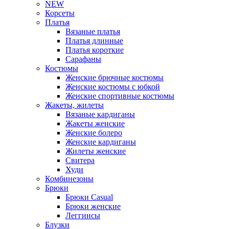
NEW
Корсеты
Платья
Вязаные платья
Платья длинные
Платья короткие
Сарафаны
Костюмы
Женские брючные костюмы
Женские костюмы с юбкой
Женские спортивные костюмы
Жакеты, жилеты
Вязаные кардиганы
Жакеты женские
Женские болеро
Женские кардиганы
Жилеты женские
Свитера
Худи
Комбинезоны
Брюки
Брюки Casual
Брюки женские
Леггинсы
Блузки