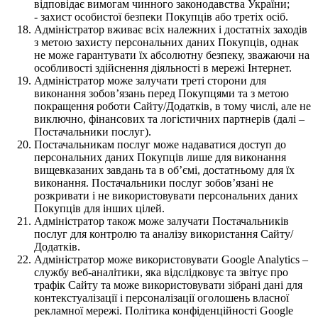
відповідає вимогам чинного законодавства України;
- захист особистої безпеки Покупців або третіх осіб.
Адміністратор вживає всіх належних і достатніх заходів
з метою захисту персональних даних Покупців, однак
не може гарантувати їх абсолютну безпеку, зважаючи на
особливості здійснення діяльності в мережі Інтернет.
Адміністратор може залучати треті сторони для
виконання зобов’язань перед Покупцями та з метою
покращення роботи Сайту/Додатків, в тому числі, але не
виключно, фінансових та логістичних партнерів (далі –
Постачальники послуг).
Постачальникам послуг може надаватися доступ до
персональних даних Покупців лише для виконання
вищевказаних завдань та в об’ємі, достатньому для їх
виконання. Постачальники послуг зобов’язані не
розкривати і не використовувати персональних даних
Покупців для інших цілей.
Адміністратор також може залучати Постачальників
послуг для контролю та аналізу використання Сайту/
Додатків.
Адміністратор може використовувати Google Analytics –
службу веб-аналітики, яка відслідковує та звітує про
трафік Сайту та може використовувати зібрані дані для
контекстуалізації і персоналізації оголошень власної
рекламної мережі. Політика конфіденційності Google