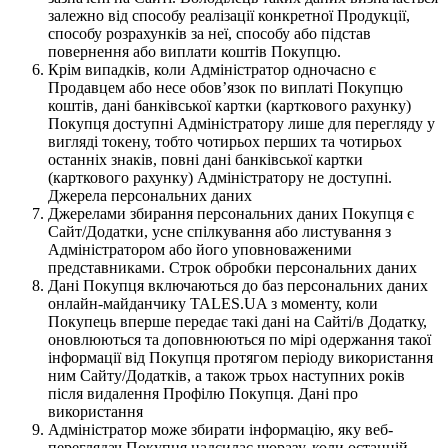
залежно від способу реалізації конкретної Продукції,
способу розрахунків за неї, способу або підстав
повернення або виплати коштів Покупцю.
Крім випадків, коли Адміністратор одночасно є
Продавцем або несе обов’язок по виплаті Покупцю
коштів, дані банківської картки (карткового рахунку)
Покупця доступні Адміністратору лише для перегляду у
вигляді токену, тобто чотирьох перших та чотирьох
останніх знаків, повні дані банківської картки
(карткового рахунку) Адміністратору не доступні.
Джерела персональних даних
Джерелами збирання персональних даних Покупця є
Сайт/Додатки, усне спілкування або листування з
Адміністратором або його уповноваженими
представниками. Строк обробки персональних даних
Дані Покупця включаються до баз персональних даних
онлайн-майданчику TALES.UA з моменту, коли
Покупець вперше передає такі дані на Сайті/в Додатку,
оновлюються та доповнюються по мірі одержання такої
інформації від Покупця протягом періоду використання
ним Сайту/Додатків, а також трьох наступних років
після видалення Профілю Покупця. Дані про
використання
Адміністратор може збирати інформацію, яку веб-
переглядач Покупця надсилає щоразу, коли останній