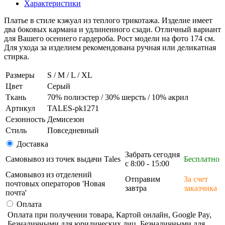
Характеристики
Платье в стиле кэжуал из теплого трикотажа. Изделие имеет
два боковых кармана и удлиненного сзади. Отличный вариант
для Вашего осеннего гардероба. Рост модели на фото 174 см.
Для ухода за изделием рекомендована ручная или деликатная
стирка.
Размеры
S / M / L / XL
Цвет
Серый
Ткань
70% полиэстер / 30% шерсть / 10% акрил
Артикул
TALES-pk1271
Сезонность
Демисезон
Стиль
Повседневный
Доставка
Забрать сегодня
Самовывоз из точек выдачи Tales
Бесплатно
с 8:00 - 15:00
Самовывоз из отделений
Отправим
За счет
почтовых операторов 'Новая
завтра
заказчика
почта'
Оплата
Оплата при получении товара, Картой онлайн, Google Pay,
Безналичными для юридических лиц, Безналичными для