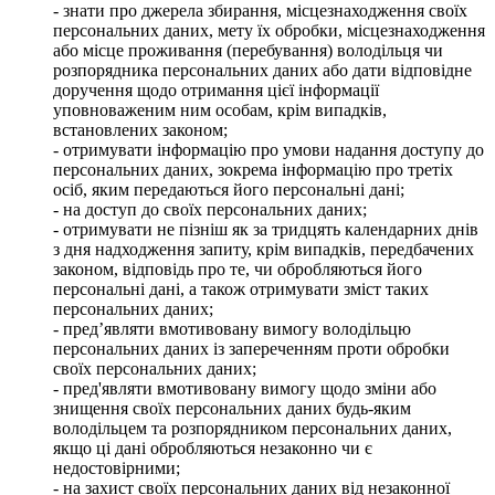
- знати про джерела збирання, місцезнаходження своїх
персональних даних, мету їх обробки, місцезнаходження
або місце проживання (перебування) володільця чи
розпорядника персональних даних або дати відповідне
доручення щодо отримання цієї інформації
уповноваженим ним особам, крім випадків,
встановлених законом;
- отримувати інформацію про умови надання доступу до
персональних даних, зокрема інформацію про третіх
осіб, яким передаються його персональні дані;
- на доступ до своїх персональних даних;
- отримувати не пізніш як за тридцять календарних днів
з дня надходження запиту, крім випадків, передбачених
законом, відповідь про те, чи обробляються його
персональні дані, а також отримувати зміст таких
персональних даних;
- пред’являти вмотивовану вимогу володільцю
персональних даних із запереченням проти обробки
своїх персональних даних;
- пред'являти вмотивовану вимогу щодо зміни або
знищення своїх персональних даних будь-яким
володільцем та розпорядником персональних даних,
якщо ці дані обробляються незаконно чи є
недостовірними;
- на захист своїх персональних даних від незаконної