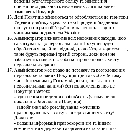
ведення бухгалтерського обліку та здійснення
операційної діяльності, необхідних для виконання
замовлень Покупців.
Дані Покупців збираються та обробляються на території
України у зв'язку з реалізацією Продукції/наданням
послуг на території України виключно та згідно з
чинним законодавством України.
Адміністратор вживатиме всіх необхідних заходів, щоб
гарантувати, що персональні дані Покупця будуть
оброблятися надійно і відповідно до Угоди користувача,
та не будуть передані третій стороні, доки вона не
забезпечить належні засоби контролю щодо захисту
персональних даних.
Адміністратор має право на передачу та розголошення
персональних даних Покупців третім особам (в тому
числі іноземним суб'єктам відносин, пов'язаних з
персональними даними) без повідомлення про це
Покупця з метою:
- здійснення юридичних зобов'язань (у тому числі
виконання Замовлення Покупця);
- запобігання або розслідування можливих
правопорушень у зв'язку з використанням Сайту/
Додатків;
- надання інформації правоохоронним та іншим
компетентним державним органам на їх запит, що