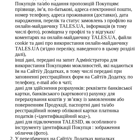
Покупців та/або надання пропозицій Покупцям:
прізвище, ім’я, по-батькові, адреса електронної пошти,
номер телефону, адреса проживання (доставки), дата
народження, перелік та статус замовлень з профілю на
онлайн-майданчику TALES.UA, інформація (в тому
числі фото), розміщена у профілі та у відгуках/
коментарях на онлайн-майданчику TALES.UA, файли
cookie та дані про використання онлайн-майданчику
TALES.UA (згідно переліку, наведеного в цьому розділі
далі),
інші дані, передані на запит Адміністратора для
використання Покупцями можливостей, які надаються
їм на Сайті/у Додатках, в тому числі передані при
заповненні реєстраційних форм на Сайті/в Додатку, по
телефону, e-mail або в чаті;
дані для здійснення розрахунків: реквізити банківської
картки, банківського (карткового) рахунку для
перерахування коштів у зв’язку із замовленням або
поверненням Продукції, паспортні дані та/або
реєстраційний номер облікової картки платника
податків («ідентифікаційний код»),
дані для підключення TALESID, як особливого
інструменту ідентифікації Покупця : зображення
обличчя (фото).
У передбачених на Сайті/у Додатках випадках