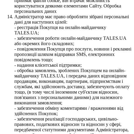
приймає файли cookie, він втрачає можливість
користуватися деякими елементами Сайту. Обробка
персональних даних
Адміністратор має право обробляти зібрані персональні
дані для наступних цілей:
- реєстрація Покупця на онлайн-майданчику
TALES.UA;
- забезпечення роботи онлайн-майданчику TALES.UA
або окремих його складових;
- повідомлення Покупця про послуги, новини і рекламні
пропозиції шляхом відправки SMS, електронних
повідомлень тощо;
- надання клієнтської підтримки;
- обробка замовлень, зроблених Покупцем на онлайн-
майданчику TALES.UA, і передача даних відповідним
продавцям, виконавцям, партнерам, підприємствам і
службам, які здійснюють доставку, забезпечують оплату
тощо, (в тому числі іноземним суб'єктам відносин,
пов'язаних з персональними даними) для належного
виконання замовлення;
- забезпечення обміну коментарями / враженнями від
здійснених Покупок;
- забезпечення реалізації господарських, цивільно-
правових, податкових відносин та відносин у сфері,
передбаченої статутними документами Адміністратора,