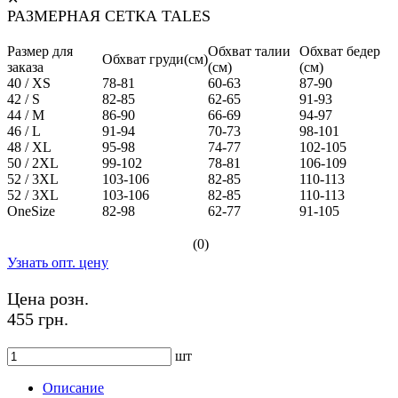
РАЗМЕРНАЯ СЕТКА TALES
Размер для
Обхват талии
Обхват бедер
Обхват груди(см)
заказа
(см)
(см)
40 / XS
78-81
60-63
87-90
42 / S
82-85
62-65
91-93
44 / M
86-90
66-69
94-97
46 / L
91-94
70-73
98-101
48 / XL
95-98
74-77
102-105
50 / 2XL
99-102
78-81
106-109
52 / 3XL
103-106
82-85
110-113
52 / 3XL
103-106
82-85
110-113
OneSize
82-98
62-77
91-105
(0)
Узнать опт. цену
Цена розн.
455 грн.
шт
Описание