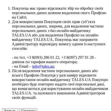
Покупець має право відкликати збір на обробку своїх
персональних даних шляхом видалення свого Профілю
на Сайті.
Для використання Покупцем своїх прав суб’єкта
персональних даних, зокрема, для видалення частини
персональних даних з баз онлайн-майданчику
TALES.UA або для видалення Профілю на онлайн-
майданчику TALES.UA, Покупець має направити
Адміністратору відповідну вимогу одним із наступних
способів:
- по тел. +3 8(093) 286 01 22, +3 8(097) 297 01 28 -
дзвінок по тарифам вашого оператора;
- на Email –
info@tales.ua
;
Після видалення частини персональних даних або
всього Профілю Покупця у разі наміру відновити
використання онлайн-майданчику TALES.UA Покупцю
необхідно буде повторно надати свої персональні дані,
що вимагаються для користування онлайн-майданчиком
TALES.UA. та належного виконання Адміністратором
своїх функцій.
Закрыть
Согласен