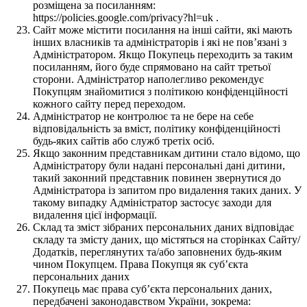
розміщена за посиланням:
https://policies.google.com/privacy?hl=uk .
Сайт може містити посилання на інші сайти, які мають
інших власників та адміністраторів і які не пов’язані з
Адміністратором. Якщо Покупець переходить за таким
посиланням, його буде спрямовано на сайт третьої
сторони. Адміністратор наполегливо рекомендує
Покупцям знайомитися з політикою конфіденційності
кожного сайту перед переходом.
Адміністратор не контролює та не бере на себе
відповідальність за вміст, політику конфіденційності
будь-яких сайтів або служб третіх осіб.
Якщо законним представникам дитини стало відомо, що
Адміністратору були надані персональні дані дитини,
такий законний представник повинен звернутися до
Адміністратора із запитом про видалення таких даних. У
такому випадку Адміністратор застосує заходи для
видалення цієї інформації.
Склад та зміст зібраних персональних даних відповідає
складу та змісту даних, що містяться на сторінках Сайту/
Додатків, переглянутих та/або заповнених будь-яким
чином Покупцем. Права Покупця як суб’єкта
персональних даних
Покупець має права суб’єкта персональних даних,
передбачені законодавством України, зокрема: