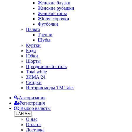
Женские блузки
Женские рубашки
Женские топы
Жіночі сорочки
Футболки
Пальто
Тренчи
Шубы
Куртки
Боди
Юбки
Шорты
Праздничный стиль
Total white
ЗИМА 24
Скидки
История моды ТМ Tales
Авторизация
Регистрация
Выбор валюты
О нас
Оплата
Доставка