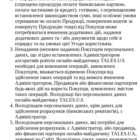
(спрощена процедура оплати банківською карткою,
оплата частинами (в кредит), готівкою, з перевищенням
встановленої законодавством суми, інші особливі умови
отримання чи оплати Продукції, повернення коштів за
повернуту Продукцію тощо) від Покупця може
потребуватися вчинення додаткових дій, надання
додаткових даних та / або документів щодо себе в
порядку та на умовах цієї Угоди користувача.
Ненадання (неповне надання) Покупцем персональних
даних, що згідно встановлених Адміністратором
алгоритмів роботи онлайн-майданчику TALES.UA
необхідні для виконання операцій, замовлених
Покупцем, вважається відмовою Покупця від
здійснення таких операцій та від вимоги вчинення
Адміністратором, Продавцем або фінансовим партнером
будь-яких дій на користь Покупця, зумовлених змістом
таких операцій. Володільці баз персональних даних
онлайн-майданчику TALES.UA
Володільцем персональних даних, крім даних для
здійснення розрахунків (банківських реквізитів), є
Адміністратор.
Володільцем персональних даних, які потрібні для
здійснення розрахунків, є Адміністратор, або продавець,
або фінансові партнери онлайн-майданчику TALES.UA,
зазначені на Сайті. Володілець таких даних визначається