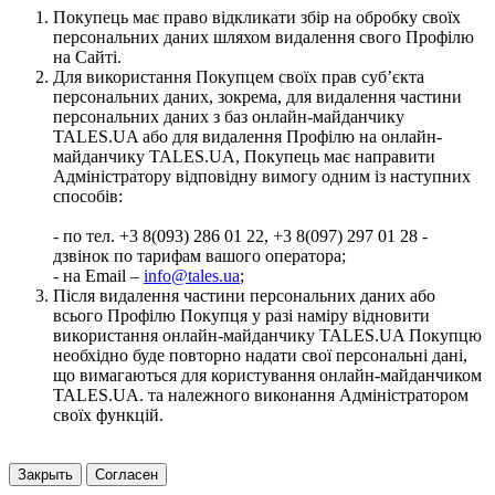
Покупець має право відкликати збір на обробку своїх
персональних даних шляхом видалення свого Профілю
на Сайті.
Для використання Покупцем своїх прав суб’єкта
персональних даних, зокрема, для видалення частини
персональних даних з баз онлайн-майданчику
TALES.UA або для видалення Профілю на онлайн-
майданчику TALES.UA, Покупець має направити
Адміністратору відповідну вимогу одним із наступних
способів:
- по тел. +3 8(093) 286 01 22, +3 8(097) 297 01 28 -
дзвінок по тарифам вашого оператора;
- на Email –
info@tales.ua
;
Після видалення частини персональних даних або
всього Профілю Покупця у разі наміру відновити
використання онлайн-майданчику TALES.UA Покупцю
необхідно буде повторно надати свої персональні дані,
що вимагаються для користування онлайн-майданчиком
TALES.UA. та належного виконання Адміністратором
своїх функцій.
Закрыть
Согласен