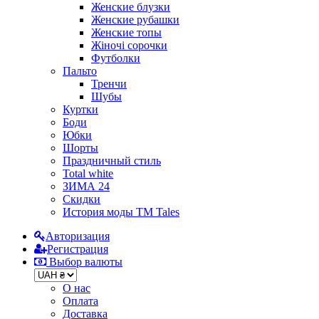
Женские блузки
Женские рубашки
Женские топы
Жіночі сорочки
Футболки
Пальто
Тренчи
Шубы
Куртки
Боди
Юбки
Шорты
Праздничный стиль
Total white
ЗИМА 24
Скидки
История моды ТМ Tales
Авторизация
Регистрация
Выбор валюты
О нас
Оплата
Доставка