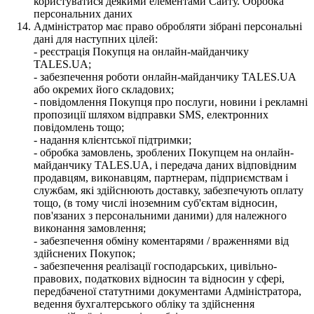
користуватися деякими елементами Сайту. Обробка
персональних даних
Адміністратор має право обробляти зібрані персональні
дані для наступних цілей:
- реєстрація Покупця на онлайн-майданчику
TALES.UA;
- забезпечення роботи онлайн-майданчику TALES.UA
або окремих його складових;
- повідомлення Покупця про послуги, новини і рекламні
пропозиції шляхом відправки SMS, електронних
повідомлень тощо;
- надання клієнтської підтримки;
- обробка замовлень, зроблених Покупцем на онлайн-
майданчику TALES.UA, і передача даних відповідним
продавцям, виконавцям, партнерам, підприємствам і
службам, які здійснюють доставку, забезпечують оплату
тощо, (в тому числі іноземним суб'єктам відносин,
пов'язаних з персональними даними) для належного
виконання замовлення;
- забезпечення обміну коментарями / враженнями від
здійснених Покупок;
- забезпечення реалізації господарських, цивільно-
правових, податкових відносин та відносин у сфері,
передбаченої статутними документами Адміністратора,
ведення бухгалтерського обліку та здійснення