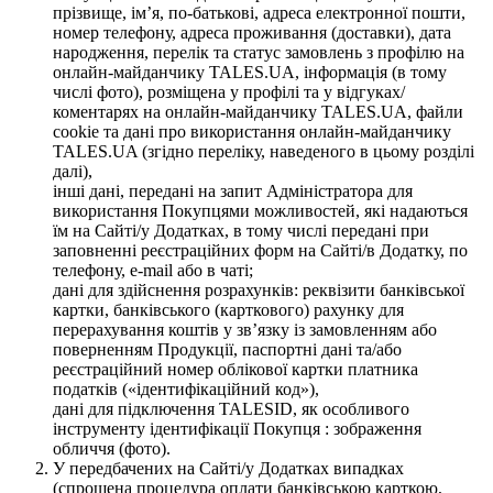
прізвище, ім’я, по-батькові, адреса електронної пошти,
номер телефону, адреса проживання (доставки), дата
народження, перелік та статус замовлень з профілю на
онлайн-майданчику TALES.UA, інформація (в тому
числі фото), розміщена у профілі та у відгуках/
коментарях на онлайн-майданчику TALES.UA, файли
cookie та дані про використання онлайн-майданчику
TALES.UA (згідно переліку, наведеного в цьому розділі
далі),
інші дані, передані на запит Адміністратора для
використання Покупцями можливостей, які надаються
їм на Сайті/у Додатках, в тому числі передані при
заповненні реєстраційних форм на Сайті/в Додатку, по
телефону, e-mail або в чаті;
дані для здійснення розрахунків: реквізити банківської
картки, банківського (карткового) рахунку для
перерахування коштів у зв’язку із замовленням або
поверненням Продукції, паспортні дані та/або
реєстраційний номер облікової картки платника
податків («ідентифікаційний код»),
дані для підключення TALESID, як особливого
інструменту ідентифікації Покупця : зображення
обличчя (фото).
У передбачених на Сайті/у Додатках випадках
(спрощена процедура оплати банківською карткою,