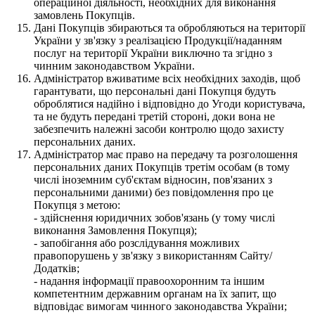
операційної діяльності, необхідних для виконання
замовлень Покупців.
Дані Покупців збираються та обробляються на території
України у зв'язку з реалізацією Продукції/наданням
послуг на території України виключно та згідно з
чинним законодавством України.
Адміністратор вживатиме всіх необхідних заходів, щоб
гарантувати, що персональні дані Покупця будуть
оброблятися надійно і відповідно до Угоди користувача,
та не будуть передані третій стороні, доки вона не
забезпечить належні засоби контролю щодо захисту
персональних даних.
Адміністратор має право на передачу та розголошення
персональних даних Покупців третім особам (в тому
числі іноземним суб'єктам відносин, пов'язаних з
персональними даними) без повідомлення про це
Покупця з метою:
- здійснення юридичних зобов'язань (у тому числі
виконання Замовлення Покупця);
- запобігання або розслідування можливих
правопорушень у зв'язку з використанням Сайту/
Додатків;
- надання інформації правоохоронним та іншим
компетентним державним органам на їх запит, що
відповідає вимогам чинного законодавства України;