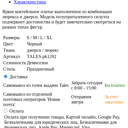
Характеристики
Яркое коктейльное платье выполненное из комбинации
люрекса и джерси. Модель полуприталенного силуэта
подчеркнет достоинства и будет замечательно смотреться на
разных типах фигур.
Размеры
S / M / L / XL
Цвет
Черный
Ткань
джерси / люрекс
Артикул
TALES-pk1292
Сезонность
Демисезон
Стиль
Праздничный
Доставка
Забрать сегодня
Самовывоз из точек выдачи Tales
Бесплатно
с 8:00 - 15:00
Самовывоз из отделений
Отправим
За счет
почтовых операторов 'Новая
завтра
заказчика
почта'
Оплата
Оплата при получении товара, Картой онлайн, Google Pay,
Безналичными для юридических лиц, Безналичными для
физических лиц, Apple Pay, Mastercard, Visa