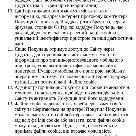
Додаток (далі – Дані про використання).
Дані про використання можуть містити таку
інформацію, як адреса інтернет-протоколу комп'ютера
Покупця (наприклад, IP-адреса), тип браузера, версія
браузера, сторінки Сайту, які відвідує Покупець, час і
дата відвідування, час, витрачений на ці сторінки,
унікальний ідентифікатор пристрою та інші діагностичні
дані.
Якщо Покупець отримує доступ до Сайту через
Додаток, дані про використання можуть містити
інформацію про тип використовуваного мобільного
пристрою, унікальний ідентифікатор мобільного
пристрою, IP-адресу мобільного пристрою, мобільну
операційну систему, тип мобільного Інтернет-браузера
та інші діагностичні дані. Файли cookie
Адміністратор використовує файли cookie та аналогічні
технології відстеження, щоб відстежувати діяльність
Сайту та активність Покупців при його відвідуванні.
Файли cookie надсилаються у веб-переглядач із веб-
сайту та зберігаються на пристрої Покупця.Покупець
може налаштувати свій веб-переглядач та відмовитися
від всіх файлів cookie або вказати, коли файли cookie
можуть надсилаються. Однак, якщо Покупець не
приймає файли cookie, він втрачає можливість