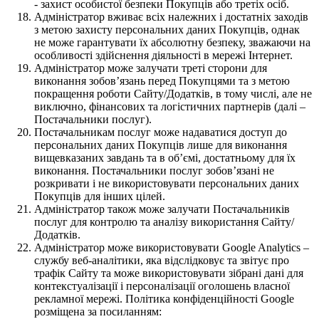
- захист особистої безпеки Покупців або третіх осіб.
Адміністратор вживає всіх належних і достатніх заходів
з метою захисту персональних даних Покупців, однак
не може гарантувати їх абсолютну безпеку, зважаючи на
особливості здійснення діяльності в мережі Інтернет.
Адміністратор може залучати треті сторони для
виконання зобов’язань перед Покупцями та з метою
покращення роботи Сайту/Додатків, в тому числі, але не
виключно, фінансових та логістичних партнерів (далі –
Постачальники послуг).
Постачальникам послуг може надаватися доступ до
персональних даних Покупців лише для виконання
вищевказаних завдань та в об’ємі, достатньому для їх
виконання. Постачальники послуг зобов’язані не
розкривати і не використовувати персональних даних
Покупців для інших цілей.
Адміністратор також може залучати Постачальників
послуг для контролю та аналізу використання Сайту/
Додатків.
Адміністратор може використовувати Google Analytics –
службу веб-аналітики, яка відслідковує та звітує про
трафік Сайту та може використовувати зібрані дані для
контекстуалізації і персоналізації оголошень власної
рекламної мережі. Політика конфіденційності Google
розміщена за посиланням: