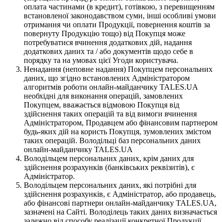
оплата частинами (в кредит), готівкою, з перевищенням
встановленої законодавством суми, інші особливі умови
отримання чи оплати Продукції, повернення коштів за
повернуту Продукцію тощо) від Покупця може
потребуватися вчинення додаткових дій, надання
додаткових даних та / або документів щодо себе в
порядку та на умовах цієї Угоди користувача.
Ненадання (неповне надання) Покупцем персональних
даних, що згідно встановлених Адміністратором
алгоритмів роботи онлайн-майданчику TALES.UA
необхідні для виконання операцій, замовлених
Покупцем, вважається відмовою Покупця від
здійснення таких операцій та від вимоги вчинення
Адміністратором, Продавцем або фінансовим партнером
будь-яких дій на користь Покупця, зумовлених змістом
таких операцій. Володільці баз персональних даних
онлайн-майданчику TALES.UA
Володільцем персональних даних, крім даних для
здійснення розрахунків (банківських реквізитів), є
Адміністратор.
Володільцем персональних даних, які потрібні для
здійснення розрахунків, є Адміністратор, або продавець,
або фінансові партнери онлайн-майданчику TALES.UA,
зазначені на Сайті. Володілець таких даних визначається
залежно від способу реалізації конкретної Продукції,