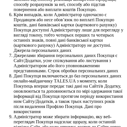
способу розрахунків за неї, способу або підстав
повернення або виплати коштів Покупцю.
Крім випадків, коли Адміністратор одночасно є
Продавцем або несе обов’язок по виплаті Покупцю
коштів, дані банківської картки (карткового рахунку)
Покупця доступні Адміністратору лише для перегляду у
вигляді токену, тобто чотирьох перших та чотирьох
останніх знаків, повні дані банківської картки
(карткового рахунку) Адміністратору не доступні.
Джерела персональних даних
Джерелами збирання персональних даних Покупця є
Сайт/Додатки, усне спілкування або листування з
Адміністратором або його уповноваженими
представниками. Строк обробки персональних даних
Дані Покупця включаються до баз персональних даних
онлайн-майданчику TALES.UA з моменту, коли
Покупець вперше передає такі дані на Сайті/в Додатку,
оновлюються та доповнюються по мірі одержання такої
інформації від Покупця протягом періоду використання
ним Сайту/Додатків, а також трьох наступних років
після видалення Профілю Покупця. Дані про
використання
Адміністратор може збирати інформацію, яку веб-
переглядач Покупця надсилає щоразу, коли останній
відвідує Сайт, або коли отримує доступ до Сайту через