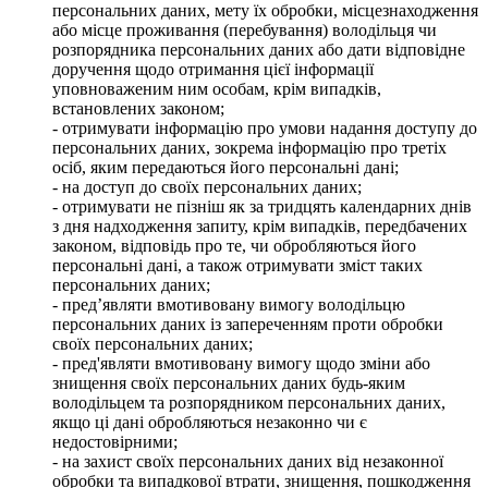
персональних даних, мету їх обробки, місцезнаходження
або місце проживання (перебування) володільця чи
розпорядника персональних даних або дати відповідне
доручення щодо отримання цієї інформації
уповноваженим ним особам, крім випадків,
встановлених законом;
- отримувати інформацію про умови надання доступу до
персональних даних, зокрема інформацію про третіх
осіб, яким передаються його персональні дані;
- на доступ до своїх персональних даних;
- отримувати не пізніш як за тридцять календарних днів
з дня надходження запиту, крім випадків, передбачених
законом, відповідь про те, чи обробляються його
персональні дані, а також отримувати зміст таких
персональних даних;
- пред’являти вмотивовану вимогу володільцю
персональних даних із запереченням проти обробки
своїх персональних даних;
- пред'являти вмотивовану вимогу щодо зміни або
знищення своїх персональних даних будь-яким
володільцем та розпорядником персональних даних,
якщо ці дані обробляються незаконно чи є
недостовірними;
- на захист своїх персональних даних від незаконної
обробки та випадкової втрати, знищення, пошкодження