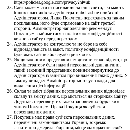
https://policies.google.com/privacy?hl=uk .
Сайт може містити посилання на інші сайти, які мають
інших власників та адміністраторів і які не пов’язані з
Адміністратором. Якщо Покупець переходить за таким
посиланням, його буде спрямовано на сайт третьої
сторони. Адміністратор наполегливо рекомендує
Покупцям знайомитися з політикою конфіденційності
кожного сайту перед переходом.
Адміністратор не контролює та не бере на себе
відповідальність за вміст, політику конфіденційності
будь-яких сайтів або служб третіх осіб.
Якщо законним представникам дитини стало відомо, що
Адміністратору були надані персональні дані дитини,
такий законний представник повинен звернутися до
Адміністратора із запитом про видалення таких даних. У
такому випадку Адміністратор застосує заходи для
видалення цієї інформації.
Склад та зміст зібраних персональних даних відповідає
складу та змісту даних, що містяться на сторінках Сайту/
Додатків, переглянутих та/або заповнених будь-яким
чином Покупцем. Права Покупця як суб’єкта
персональних даних
Покупець має права суб’єкта персональних даних,
передбачені законодавством України, зокрема:
- знати про джерела збирання, місцезнаходження своїх