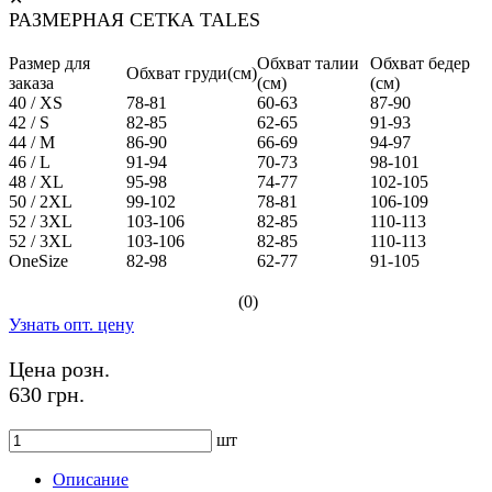
РАЗМЕРНАЯ СЕТКА TALES
Размер для
Обхват талии
Обхват бедер
Обхват груди(см)
заказа
(см)
(см)
40 / XS
78-81
60-63
87-90
42 / S
82-85
62-65
91-93
44 / M
86-90
66-69
94-97
46 / L
91-94
70-73
98-101
48 / XL
95-98
74-77
102-105
50 / 2XL
99-102
78-81
106-109
52 / 3XL
103-106
82-85
110-113
52 / 3XL
103-106
82-85
110-113
OneSize
82-98
62-77
91-105
(0)
Узнать опт. цену
Цена розн.
630 грн.
шт
Описание