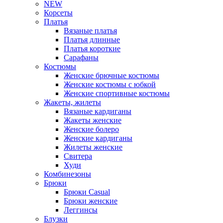
NEW
Корсеты
Платья
Вязаные платья
Платья длинные
Платья короткие
Сарафаны
Костюмы
Женские брючные костюмы
Женские костюмы с юбкой
Женские спортивные костюмы
Жакеты, жилеты
Вязаные кардиганы
Жакеты женские
Женские болеро
Женские кардиганы
Жилеты женские
Свитера
Худи
Комбинезоны
Брюки
Брюки Casual
Брюки женские
Леггинсы
Блузки