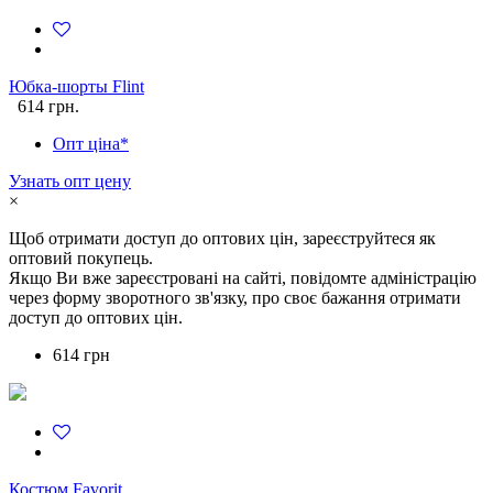
Юбка-шорты Flint
614 грн.
Опт ціна*
Узнать опт цену
×
Щоб отримати доступ до оптових цін, зареєструйтеся як
оптовий покупець.
Якщо Ви вже зареєстровані на сайті, повідомте адміністрацію
через форму зворотного зв'язку, про своє бажання отримати
доступ до оптових цін.
614 грн
Костюм Favorit