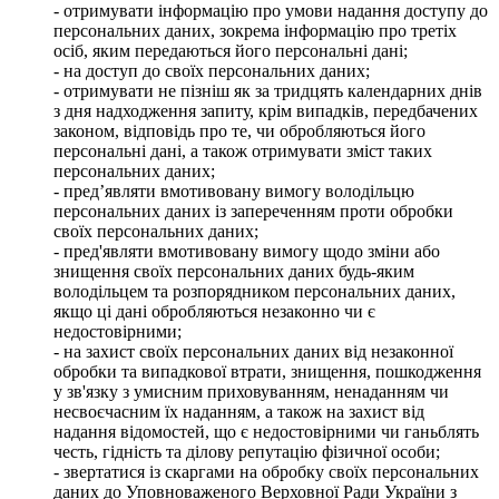
- отримувати інформацію про умови надання доступу до
персональних даних, зокрема інформацію про третіх
осіб, яким передаються його персональні дані;
- на доступ до своїх персональних даних;
- отримувати не пізніш як за тридцять календарних днів
з дня надходження запиту, крім випадків, передбачених
законом, відповідь про те, чи обробляються його
персональні дані, а також отримувати зміст таких
персональних даних;
- пред’являти вмотивовану вимогу володільцю
персональних даних із запереченням проти обробки
своїх персональних даних;
- пред'являти вмотивовану вимогу щодо зміни або
знищення своїх персональних даних будь-яким
володільцем та розпорядником персональних даних,
якщо ці дані обробляються незаконно чи є
недостовірними;
- на захист своїх персональних даних від незаконної
обробки та випадкової втрати, знищення, пошкодження
у зв'язку з умисним приховуванням, ненаданням чи
несвоєчасним їх наданням, а також на захист від
надання відомостей, що є недостовірними чи ганьблять
честь, гідність та ділову репутацію фізичної особи;
- звертатися із скаргами на обробку своїх персональних
даних до Уповноваженого Верховної Ради України з