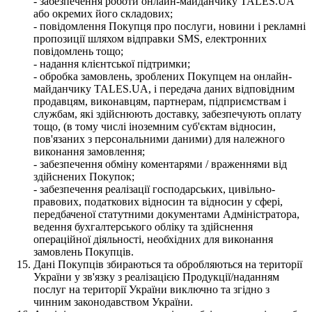
- забезпечення роботи онлайн-майданчику TALES.UA
або окремих його складових;
- повідомлення Покупця про послуги, новини і рекламні
пропозиції шляхом відправки SMS, електронних
повідомлень тощо;
- надання клієнтської підтримки;
- обробка замовлень, зроблених Покупцем на онлайн-
майданчику TALES.UA, і передача даних відповідним
продавцям, виконавцям, партнерам, підприємствам і
службам, які здійснюють доставку, забезпечують оплату
тощо, (в тому числі іноземним суб'єктам відносин,
пов'язаних з персональними даними) для належного
виконання замовлення;
- забезпечення обміну коментарями / враженнями від
здійснених Покупок;
- забезпечення реалізації господарських, цивільно-
правових, податкових відносин та відносин у сфері,
передбаченої статутними документами Адміністратора,
ведення бухгалтерського обліку та здійснення
операційної діяльності, необхідних для виконання
замовлень Покупців.
Дані Покупців збираються та обробляються на території
України у зв'язку з реалізацією Продукції/наданням
послуг на території України виключно та згідно з
чинним законодавством України.