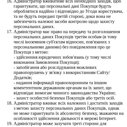
Адміністратор вживатиме всіх необхідних заходів, щоб
гарантувати, що персональні дані Покупця будуть
оброблятися надійно і відповідно до Угоди користувача,
та не будуть передані третій стороні, доки вона не
забезпечить належні засоби контролю щодо захисту
персональних даних.
Адміністратор має право на передачу та розголошення
персональних даних Покупців третім особам (в тому
числі іноземним суб'єктам відносин, пов'язаних з
персональними даними) без повідомлення про це
Покупця з метою:
- здійснення юридичних зобов'язань (у тому числі
виконання Замовлення Покупця);
- запобігання або розслідування можливих
правопорушень у зв'язку з використанням Сайту/
Додатків;
- надання інформації правоохоронним та іншим
компетентним державним органам на їх запит, що
відповідає вимогам чинного законодавства України;
- захист особистої безпеки Покупців або третіх осіб.
Адміністратор вживає всіх належних і достатніх заходів
з метою захисту персональних даних Покупців, однак
не може гарантувати їх абсолютну безпеку, зважаючи на
особливості здійснення діяльності в мережі Інтернет.
Адміністратор може залучати треті сторони для