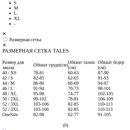
S
M
L
XL
-
✕
Размерная сетка
✕
РАЗМЕРНАЯ СЕТКА TALES
Размер для
Обхват талии
Обхват бедер
Обхват груди(см)
заказа
(см)
(см)
40 / XS
78-81
60-63
87-90
42 / S
82-85
62-65
91-93
44 / M
86-90
66-69
94-97
46 / L
91-94
70-73
98-101
48 / XL
95-98
74-77
102-105
50 / 2XL
99-102
78-81
106-109
52 / 3XL
103-106
82-85
110-113
52 / 3XL
103-106
82-85
110-113
OneSize
82-98
62-77
91-105
(0)