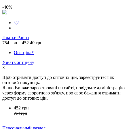
-40%
Платье Parma
754 грн.
452.40 грн.
Опт ціна*
Узнать опт цену
×
Щоб отримати доступ до оптових цін, зареєструйтеся як
оптовий покупець.
Якщо Ви вже зареєстровані на сайті, повідомте адміністрацію
через форму зворотного зв'язку, про своє бажання отримати
доступ до оптових цін.
452 грн
754 грн
Персональный раздел