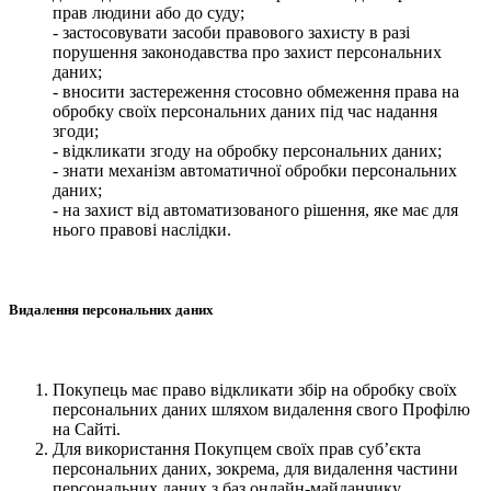
прав людини або до суду;
- застосовувати засоби правового захисту в разі
порушення законодавства про захист персональних
даних;
- вносити застереження стосовно обмеження права на
обробку своїх персональних даних під час надання
згоди;
- відкликати згоду на обробку персональних даних;
- знати механізм автоматичної обробки персональних
даних;
- на захист від автоматизованого рішення, яке має для
нього правові наслідки.
Видалення персональних даних
Покупець має право відкликати збір на обробку своїх
персональних даних шляхом видалення свого Профілю
на Сайті.
Для використання Покупцем своїх прав суб’єкта
персональних даних, зокрема, для видалення частини
персональних даних з баз онлайн-майданчику