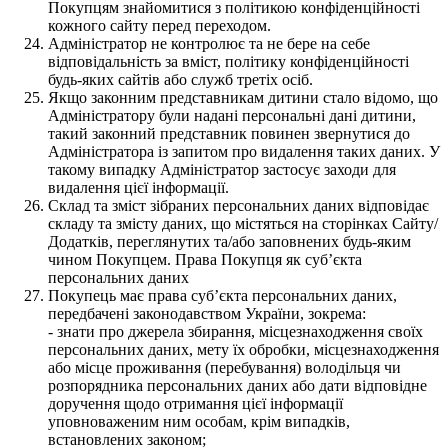
Покупцям знайомитися з політикою конфіденційності
кожного сайту перед переходом.
Адміністратор не контролює та не бере на себе
відповідальність за вміст, політику конфіденційності
будь-яких сайтів або служб третіх осіб.
Якщо законним представникам дитини стало відомо, що
Адміністратору були надані персональні дані дитини,
такий законний представник повинен звернутися до
Адміністратора із запитом про видалення таких даних. У
такому випадку Адміністратор застосує заходи для
видалення цієї інформації.
Склад та зміст зібраних персональних даних відповідає
складу та змісту даних, що містяться на сторінках Сайту/
Додатків, переглянутих та/або заповнених будь-яким
чином Покупцем. Права Покупця як суб’єкта
персональних даних
Покупець має права суб’єкта персональних даних,
передбачені законодавством України, зокрема:
- знати про джерела збирання, місцезнаходження своїх
персональних даних, мету їх обробки, місцезнаходження
або місце проживання (перебування) володільця чи
розпорядника персональних даних або дати відповідне
доручення щодо отримання цієї інформації
уповноваженим ним особам, крім випадків,
встановлених законом;