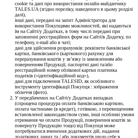
cookie та дані про використання онлайн-майданчику
TALES.UA (згідно переліку, наведеного в цьому розділі
далі),
інші дані, передані на запит Адміністратора для
використання Покупцями можливостей, які надаються
їм на Сайті/у Додатках, в тому числі передані при
заповненні реєстраційних форм на Сайті/в Додатку, по
телефону, e-mail або в чаті;
дані для здійснення розрахунків: реквізити банківської
картки, банківського (карткового) рахунку для
перерахування коштів у зв’язку із замовленням або
поверненням Продукції, паспортні дані та/або
реєстраційний номер облікової картки платника
податків («ідентифікаційний код»),
дані для підключення TALESID, як особливого
інструменту ідентифікації Покупця : зображення
обличчя (фото).
У передбачених на Сайті/у Додатках випадках
(спрощена процедура оплати банківською карткою,
оплата частинами (в кредит), готівкою, з перевищенням
встановленої законодавством суми, інші особливі умови
отримання чи оплати Продукції, повернення коштів за
повернуту Продукцію тощо) від Покупця може
потребуватися вчинення додаткових дій, надання
додаткових даних та / або документів щодо себе в