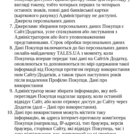
вигляді токену, тобто чотирьох перших та чотирьох
останніх знаків, повні дані банківської картки
(карткового рахунку) Адміністратору не доступні.
Джерела персональних даних
Джерелами збирання персональних даних Покупця є
Сайт/Додатки, усне спілкування або листування з
Адміністратором або його уповноваженими
представниками. Строк обробки персональних даних
Дані Покупця включаються до баз персональних даних
онлайн-майданчику TALES.UA з моменту, коли
Покупець вперше передає такі дані на Сайті/в Додатку,
оновлюються та доповнюються по мірі одержання такої
інформації від Покупця протягом періоду використання
ним Сайту/Додатків, а також трьох наступних років
після видалення Профілю Покупця. Дані про
використання
Адміністратор може збирати інформацію, яку веб-
переглядач Покупця надсилає щоразу, коли останній
відвідує Сайт, або коли отримує доступ до Сайту через
Додаток (далі – Дані про використання).
Дані про використання можуть містити таку
інформацію, як адреса інтернет-протоколу комп'ютера
Покупця (наприклад, IP-адреса), тип браузера, версія
браузера, сторінки Сайту, які відвідує Покупець, час і
дата відвідування, час, витрачений на ці сторінки,