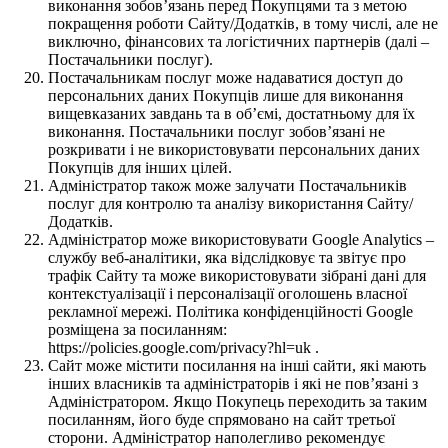
виконання зобов’язань перед Покупцями та з метою
покращення роботи Сайту/Додатків, в тому числі, але не
виключно, фінансових та логістичних партнерів (далі –
Постачальники послуг).
Постачальникам послуг може надаватися доступ до
персональних даних Покупців лише для виконання
вищевказаних завдань та в об’ємі, достатньому для їх
виконання. Постачальники послуг зобов’язані не
розкривати і не використовувати персональних даних
Покупців для інших цілей.
Адміністратор також може залучати Постачальників
послуг для контролю та аналізу використання Сайту/
Додатків.
Адміністратор може використовувати Google Analytics –
службу веб-аналітики, яка відслідковує та звітує про
трафік Сайту та може використовувати зібрані дані для
контекстуалізації і персоналізації оголошень власної
рекламної мережі. Політика конфіденційності Google
розміщена за посиланням:
https://policies.google.com/privacy?hl=uk .
Сайт може містити посилання на інші сайти, які мають
інших власників та адміністраторів і які не пов’язані з
Адміністратором. Якщо Покупець переходить за таким
посиланням, його буде спрямовано на сайт третьої
сторони. Адміністратор наполегливо рекомендує