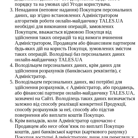
порядку та на умовах цієї Угоди користувача.
Ненадання (неповне надання) Покупцем персональних
даних, що згідно встановлених Адміністратором
алгоритмів роботи онлайн-майданчику TALES.UA
необхідні для виконання операцій, замовлених
Покупцем, вважається відмовою Покупця від
здійснення таких операцій та від вимоги вчинення
Адміністратором, Продавцем або фінансовим партнером
будь-яких дій на користь Покупця, зумовлених змістом
таких операцій. Володільці баз персональних даних
онлайн-майданчику TALES.UA
Володільцем персональних даних, крім даних для
здійснення розрахунків (банківських реквізитів), є
Адміністратор.
Володільцем персональних даних, які потрібні для
здійснення розрахунків, є Адміністратор, або продавець,
або фінансові партнери онлайн-майданчику TALES.UA,
зазначені на Сайті. Володілець таких даних визначається
залежно від способу реалізації конкретної Продукції,
способу розрахунків за неї, способу або підстав
повернення або виплати коштів Покупцю.
Крім випадків, коли Адміністратор одночасно є
Продавцем або несе обов’язок по виплаті Покупцю
коштів, дані банківської картки (карткового рахунку)
Покупця доступні Адміністратору лише для перегляду у