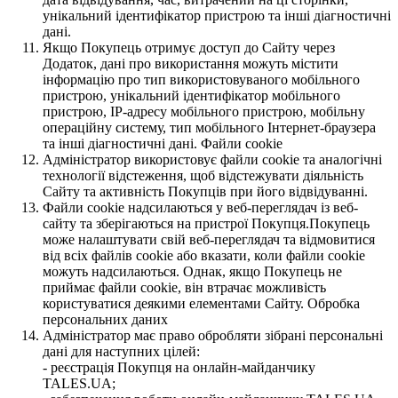
унікальний ідентифікатор пристрою та інші діагностичні
дані.
Якщо Покупець отримує доступ до Сайту через
Додаток, дані про використання можуть містити
інформацію про тип використовуваного мобільного
пристрою, унікальний ідентифікатор мобільного
пристрою, IP-адресу мобільного пристрою, мобільну
операційну систему, тип мобільного Інтернет-браузера
та інші діагностичні дані. Файли cookie
Адміністратор використовує файли cookie та аналогічні
технології відстеження, щоб відстежувати діяльність
Сайту та активність Покупців при його відвідуванні.
Файли cookie надсилаються у веб-переглядач із веб-
сайту та зберігаються на пристрої Покупця.Покупець
може налаштувати свій веб-переглядач та відмовитися
від всіх файлів cookie або вказати, коли файли cookie
можуть надсилаються. Однак, якщо Покупець не
приймає файли cookie, він втрачає можливість
користуватися деякими елементами Сайту. Обробка
персональних даних
Адміністратор має право обробляти зібрані персональні
дані для наступних цілей:
- реєстрація Покупця на онлайн-майданчику
TALES.UA;