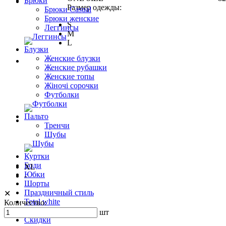
Брюки
Размер одежды:
Брюки Casual
Брюки женские
S
Леггинсы
M
L
Блузки
Женские блузки
Женские рубашки
Женские топы
Жіночі сорочки
Футболки
Пальто
Тренчи
Шубы
Куртки
Боди
XL
Юбки
-
Шорты
Праздничный стиль
✕
Total white
Количество:
ЗИМА 24
шт
Скидки