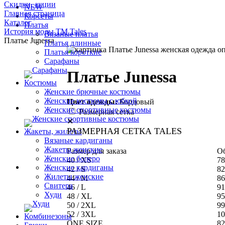
Скидки, акции
NEW
Главная страница
Корсеты
Каталог
Платья
История моды ТМ Tales
Вязаные платья
Платье Junessa
Платья длинные
Платья короткие
Сарафаны
Платье Junessa
Костюмы
Женские брючные костюмы
Женские костюмы с юбкой
Цвет одежды:
Бордовый
Женские спортивные костюмы
Размерная сетка
✕
РАЗМЕРНАЯ СЕТКА TALES
Жакеты, жилеты
Вязаные кардиганы
Жакеты женские
Размер для заказа
Об
Женские болеро
40 / XS
78
Женские кардиганы
42 / S
82
Жилеты женские
44 / M
86
Свитера
46 / L
91
Худи
48 / XL
95
50 / 2XL
99
52 / 3XL
10
Комбинезоны
ONE SIZE
82