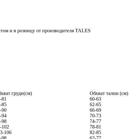
хват груди(см)
Обхват талии (см)
-81
60-63
-85
62-65
-90
66-69
-94
70-73
-98
74-77
-102
78-81
3-106
82-85
-98
62-77