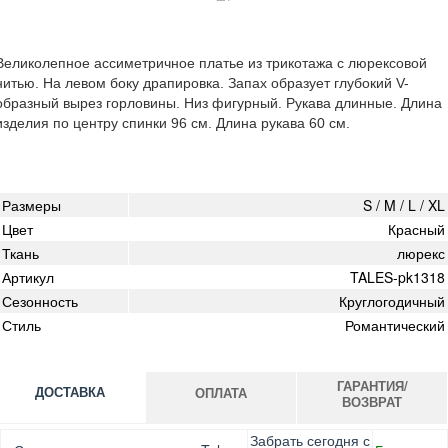
Великолепное ассиметричное платье из трикотажа с люрексовой
нитью. На левом боку драпировка. Запах образует глубокий V-
образный вырез горловины. Низ фигурный. Рукава длинные. Длина
изделия по центру спинки 96 см. Длина рукава 60 см.
Размеры
S / M / L / XL
Цвет
Красный
Ткань
люрекс
Артикул
TALES-pk1318
Сезонность
Круглогодичный
Стиль
Романтический
ГАРАНТИЯ/
ДОСТАВКА
ОПЛАТА
ВОЗВРАТ
Оплата при получении товара, Картой онлайн, Google
Гарантия. Обмен/возврат товара в течение 14 дней.
Забрать сегодня с