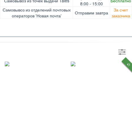
Самовывоз из точек выдачи Tales
Бесплатно
Pay, Безналичными для юридических лиц, Безналичными
Доставка за счет заказчика
8:00 - 15:00
для физических лиц, Apple Pay, Mastercard, Visa
Самовывоз из отделений почтовых
За счет
Отправим завтра
операторов 'Новая почта'
заказчика