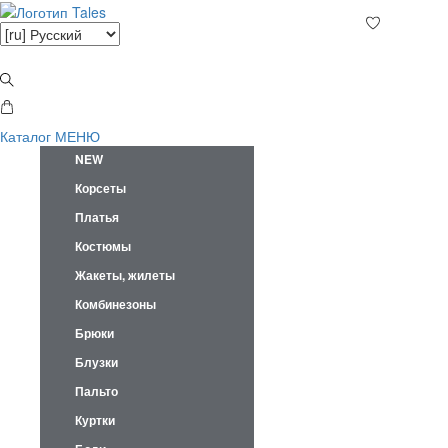
Каталог
МЕНЮ
NEW
Корсеты
Платья
Костюмы
Жакеты, жилеты
Комбинезоны
Брюки
Блузки
Пальто
Куртки