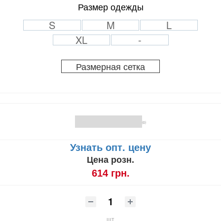
Размер одежды
S
M
L
XL
-
Размерная сетка
(0)
Узнать опт. цену
Цена розн.
614 грн.
шт