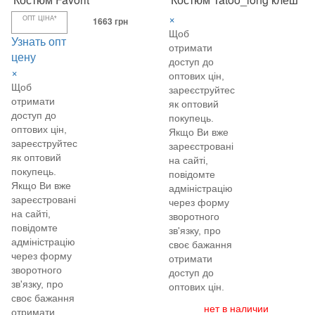
×
ОПТ ЦІНА*
1663 грн
Щоб
Узнать опт
отримати
цену
доступ до
×
оптових цін,
Щоб
зареєструйтеся
отримати
як оптовий
доступ до
покупець.
оптових цін,
Якщо Ви вже
зареєструйтеся
зареєстровані
як оптовий
на сайті,
покупець.
повідомте
Якщо Ви вже
адміністрацію
зареєстровані
через форму
на сайті,
зворотного
повідомте
зв'язку, про
адміністрацію
своє бажання
через форму
отримати
зворотного
доступ до
зв'язку, про
оптових цін.
своє бажання
нет в наличии
отримати