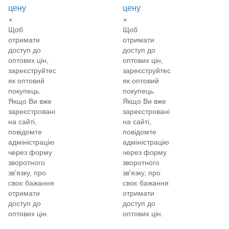
цену
цену
×
×
Щоб
Щоб
отримати
отримати
доступ до
доступ до
оптових цін,
оптових цін,
зареєструйтеся
зареєструйтеся
як оптовий
як оптовий
покупець.
покупець.
Якщо Ви вже
Якщо Ви вже
зареєстровані
зареєстровані
на сайті,
на сайті,
повідомте
повідомте
адміністрацію
адміністрацію
через форму
через форму
зворотного
зворотного
зв'язку, про
зв'язку, про
своє бажання
своє бажання
отримати
отримати
доступ до
доступ до
оптових цін.
оптових цін.