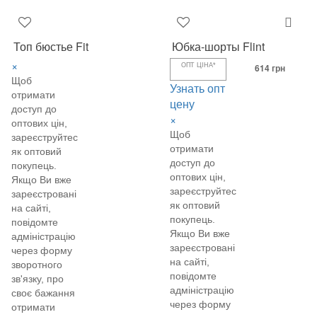
Топ бюстье Fit
Юбка-шорты Flint
×
ОПТ ЦІНА*
614 грн
Щоб
Узнать опт
отримати
цену
доступ до
×
оптових цін,
Щоб
зареєструйтеся
отримати
як оптовий
доступ до
покупець.
оптових цін,
Якщо Ви вже
зареєструйтеся
зареєстровані
як оптовий
на сайті,
покупець.
повідомте
Якщо Ви вже
адміністрацію
зареєстровані
через форму
на сайті,
зворотного
повідомте
зв'язку, про
адміністрацію
своє бажання
через форму
отримати