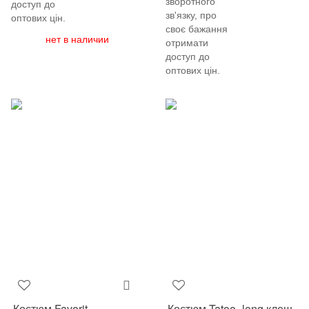
зворотного
доступ до
зв'язку, про
оптових цін.
своє бажання
нет в наличии
отримати
доступ до
оптових цін.
Костюм Favorit
Костюм Tatoo_long клеш