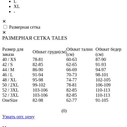
L
XL
-
✕
Размерная сетка
✕
РАЗМЕРНАЯ СЕТКА TALES
Размер для
Обхват талии
Обхват бедер
Обхват груди(см)
заказа
(см)
(см)
40 / XS
78-81
60-63
87-90
42 / S
82-85
62-65
91-93
44 / M
86-90
66-69
94-97
46 / L
91-94
70-73
98-101
48 / XL
95-98
74-77
102-105
50 / 2XL
99-102
78-81
106-109
52 / 3XL
103-106
82-85
110-113
52 / 3XL
103-106
82-85
110-113
OneSize
82-98
62-77
91-105
(0)
Узнать опт. цену