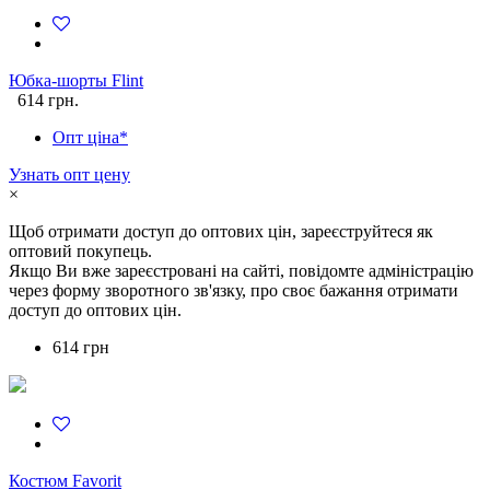
Юбка-шорты Flint
614 грн.
Опт ціна*
Узнать опт цену
×
Щоб отримати доступ до оптових цін, зареєструйтеся як
оптовий покупець.
Якщо Ви вже зареєстровані на сайті, повідомте адміністрацію
через форму зворотного зв'язку, про своє бажання отримати
доступ до оптових цін.
614 грн
Костюм Favorit