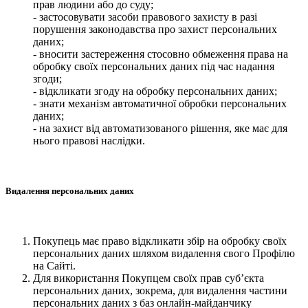
прав людини або до суду;
- застосовувати засоби правового захисту в разі
порушення законодавства про захист персональних
даних;
- вносити застереження стосовно обмеження права на
обробку своїх персональних даних під час надання
згоди;
- відкликати згоду на обробку персональних даних;
- знати механізм автоматичної обробки персональних
даних;
- на захист від автоматизованого рішення, яке має для
нього правові наслідки.
Видалення персональних даних
Покупець має право відкликати збір на обробку своїх
персональних даних шляхом видалення свого Профілю
на Сайті.
Для використання Покупцем своїх прав суб’єкта
персональних даних, зокрема, для видалення частини
персональних даних з баз онлайн-майданчику