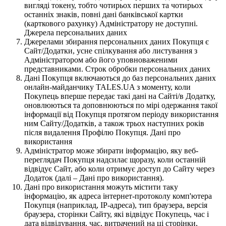
вигляді токену, тобто чотирьох перших та чотирьох
останніх знаків, повні дані банківської картки
(карткового рахунку) Адміністратору не доступні.
Джерела персональних даних
Джерелами збирання персональних даних Покупця є
Сайт/Додатки, усне спілкування або листування з
Адміністратором або його уповноваженими
представниками. Строк обробки персональних даних
Дані Покупця включаються до баз персональних даних
онлайн-майданчику TALES.UA з моменту, коли
Покупець вперше передає такі дані на Сайті/в Додатку,
оновлюються та доповнюються по мірі одержання такої
інформації від Покупця протягом періоду використання
ним Сайту/Додатків, а також трьох наступних років
після видалення Профілю Покупця. Дані про
використання
Адміністратор може збирати інформацію, яку веб-
переглядач Покупця надсилає щоразу, коли останній
відвідує Сайт, або коли отримує доступ до Сайту через
Додаток (далі – Дані про використання).
Дані про використання можуть містити таку
інформацію, як адреса інтернет-протоколу комп'ютера
Покупця (наприклад, IP-адреса), тип браузера, версія
браузера, сторінки Сайту, які відвідує Покупець, час і
дата відвідування, час, витрачений на ці сторінки,