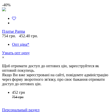
-40%
Платье Parma
754 грн.
452.40 грн.
Опт ціна*
Узнать опт цену
×
Щоб отримати доступ до оптових цін, зареєструйтеся як
оптовий покупець.
Якщо Ви вже зареєстровані на сайті, повідомте адміністрацію
через форму зворотного зв'язку, про своє бажання отримати
доступ до оптових цін.
452 грн
754 грн
Персональный раздел