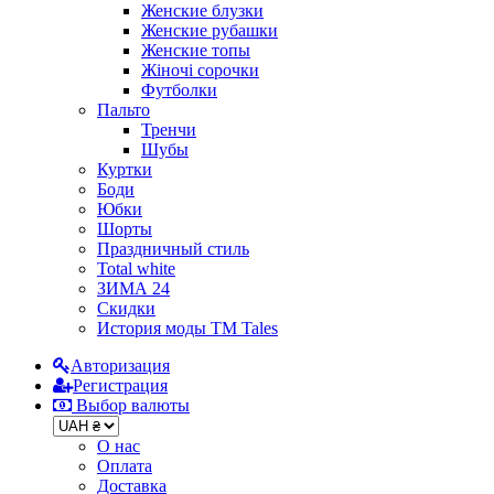
Женские блузки
Женские рубашки
Женские топы
Жіночі сорочки
Футболки
Пальто
Тренчи
Шубы
Куртки
Боди
Юбки
Шорты
Праздничный стиль
Total white
ЗИМА 24
Скидки
История моды ТМ Tales
Авторизация
Регистрация
Выбор валюты
О нас
Оплата
Доставка