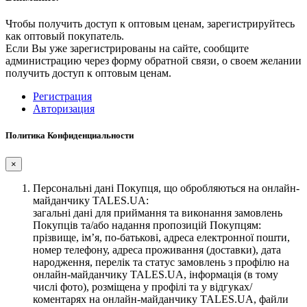
Чтобы получить доступ к оптовым ценам, зарегистрируйтесь
как оптовый покупатель.
Если Вы уже зарегистрированы на сайте, сообщите
администрацию через форму обратной связи, о своем желании
получить доступ к оптовым ценам.
Регистрация
Авторизация
Политика Конфиденциальности
×
Персональні дані Покупця, що обробляються на онлайн-
майданчику TALES.UA:
загальні дані для приймання та виконання замовлень
Покупців та/або надання пропозицій Покупцям:
прізвище, ім’я, по-батькові, адреса електронної пошти,
номер телефону, адреса проживання (доставки), дата
народження, перелік та статус замовлень з профілю на
онлайн-майданчику TALES.UA, інформація (в тому
числі фото), розміщена у профілі та у відгуках/
коментарях на онлайн-майданчику TALES.UA, файли