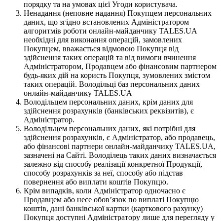
порядку та на умовах цієї Угоди користувача.
Ненадання (неповне надання) Покупцем персональних
даних, що згідно встановлених Адміністратором
алгоритмів роботи онлайн-майданчику TALES.UA
необхідні для виконання операцій, замовлених
Покупцем, вважається відмовою Покупця від
здійснення таких операцій та від вимоги вчинення
Адміністратором, Продавцем або фінансовим партнером
будь-яких дій на користь Покупця, зумовлених змістом
таких операцій. Володільці баз персональних даних
онлайн-майданчику TALES.UA
Володільцем персональних даних, крім даних для
здійснення розрахунків (банківських реквізитів), є
Адміністратор.
Володільцем персональних даних, які потрібні для
здійснення розрахунків, є Адміністратор, або продавець,
або фінансові партнери онлайн-майданчику TALES.UA,
зазначені на Сайті. Володілець таких даних визначається
залежно від способу реалізації конкретної Продукції,
способу розрахунків за неї, способу або підстав
повернення або виплати коштів Покупцю.
Крім випадків, коли Адміністратор одночасно є
Продавцем або несе обов’язок по виплаті Покупцю
коштів, дані банківської картки (карткового рахунку)
Покупця доступні Адміністратору лише для перегляду у