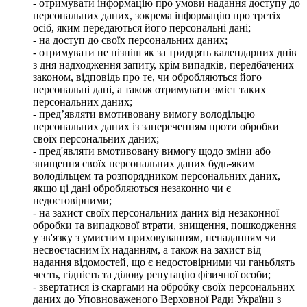
- отримувати інформацію про умови надання доступу до
персональних даних, зокрема інформацію про третіх
осіб, яким передаються його персональні дані;
- на доступ до своїх персональних даних;
- отримувати не пізніш як за тридцять календарних днів
з дня надходження запиту, крім випадків, передбачених
законом, відповідь про те, чи обробляються його
персональні дані, а також отримувати зміст таких
персональних даних;
- пред’являти вмотивовану вимогу володільцю
персональних даних із запереченням проти обробки
своїх персональних даних;
- пред'являти вмотивовану вимогу щодо зміни або
знищення своїх персональних даних будь-яким
володільцем та розпорядником персональних даних,
якщо ці дані обробляються незаконно чи є
недостовірними;
- на захист своїх персональних даних від незаконної
обробки та випадкової втрати, знищення, пошкодження
у зв'язку з умисним приховуванням, ненаданням чи
несвоєчасним їх наданням, а також на захист від
надання відомостей, що є недостовірними чи ганьблять
честь, гідність та ділову репутацію фізичної особи;
- звертатися із скаргами на обробку своїх персональних
даних до Уповноваженого Верховної Ради України з