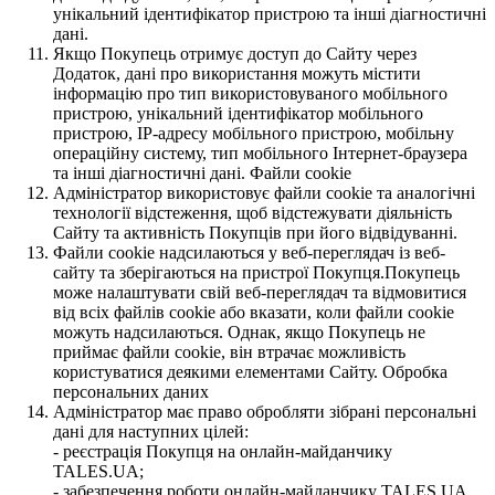
унікальний ідентифікатор пристрою та інші діагностичні
дані.
Якщо Покупець отримує доступ до Сайту через
Додаток, дані про використання можуть містити
інформацію про тип використовуваного мобільного
пристрою, унікальний ідентифікатор мобільного
пристрою, IP-адресу мобільного пристрою, мобільну
операційну систему, тип мобільного Інтернет-браузера
та інші діагностичні дані. Файли cookie
Адміністратор використовує файли cookie та аналогічні
технології відстеження, щоб відстежувати діяльність
Сайту та активність Покупців при його відвідуванні.
Файли cookie надсилаються у веб-переглядач із веб-
сайту та зберігаються на пристрої Покупця.Покупець
може налаштувати свій веб-переглядач та відмовитися
від всіх файлів cookie або вказати, коли файли cookie
можуть надсилаються. Однак, якщо Покупець не
приймає файли cookie, він втрачає можливість
користуватися деякими елементами Сайту. Обробка
персональних даних
Адміністратор має право обробляти зібрані персональні
дані для наступних цілей:
- реєстрація Покупця на онлайн-майданчику
TALES.UA;
- забезпечення роботи онлайн-майданчику TALES.UA