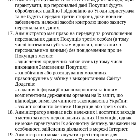
гарантувати, що персональні дані Покупця будуть
оброблятися надійно і відповідно до Угоди користувача,
та не будуть передані третій стороні, доки вона не
забезпечить належні засоби контролю щодо захисту
персональних даних.
Адміністратор має право на передачу та розголошення
персональних даних Покупців третім особам (в тому
числі іноземним суб'єктам відносин, пов'язаних з
персональними даними) без повідомлення про це
Покупця з метою:
- здійснення юридичних зобов'язань (у тому числі
виконання Замовлення Покупця);
- запобігання або розслідування можливих
правопорушень у зв'язку з використанням Сайту/
Додатків;
- надання інформації правоохоронним та іншим
компетентним державним органам на їх запит, що
відповідає вимогам чинного законодавства України;
- захист особистої безпеки Покупців або третіх осіб.
Адміністратор вживає всіх належних і достатніх заходів
з метою захисту персональних даних Покупців, однак
не може гарантувати їх абсолютну безпеку, зважаючи на
особливості здійснення діяльності в мережі Інтернет.
Адміністратор може залучати треті сторони для