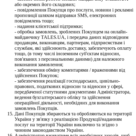
або окремих його складових;
- повідомлення Покупця про послуги, новини і рекламні
пропозиції шляхом відправки SMS, електронних
повідомлень тощо;
- надання клієнтської підтримки;
- обробка замовлень, зроблених Покупцем на онлайн-
майданчику TALES.UA, і передача даних відповідним
продавцям, виконавцям, партнерам, підприємствам і
службам, які здійснюють доставку, забезпечують оплату
тощо, (в тому числі іноземним суб'єктам відносин,
пов'язаних з персональними даними) для належного
виконання замовлення;
- забезпечення обміну коментарями / враженнями від
здійснених Покупок;
- забезпечення реалізації господарських, цивільно-
правових, податкових відносин та відносин у сфері,
передбаченої статутними документами Адміністратора,
ведення бухгалтерського обліку та здійснення
операційної діяльності, необхідних для виконання
замовлень Покупців.
Дані Покупців збираються та обробляються на території
України у зв'язку з реалізацією Продукції/наданням
послуг на території України виключно та згідно з
чинним законодавством України.
Адміністратор вживатиме всіх необхідних заходів, щоб