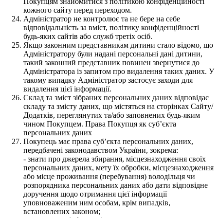
Покупцям знайомитися з політикою конфіденційності
кожного сайту перед переходом.
Адміністратор не контролює та не бере на себе
відповідальність за вміст, політику конфіденційності
будь-яких сайтів або служб третіх осіб.
Якщо законним представникам дитини стало відомо, що
Адміністратору були надані персональні дані дитини,
такий законний представник повинен звернутися до
Адміністратора із запитом про видалення таких даних. У
такому випадку Адміністратор застосує заходи для
видалення цієї інформації.
Склад та зміст зібраних персональних даних відповідає
складу та змісту даних, що містяться на сторінках Сайту/
Додатків, переглянутих та/або заповнених будь-яким
чином Покупцем. Права Покупця як суб’єкта
персональних даних
Покупець має права суб’єкта персональних даних,
передбачені законодавством України, зокрема:
- знати про джерела збирання, місцезнаходження своїх
персональних даних, мету їх обробки, місцезнаходження
або місце проживання (перебування) володільця чи
розпорядника персональних даних або дати відповідне
доручення щодо отримання цієї інформації
уповноваженим ним особам, крім випадків,
встановлених законом;