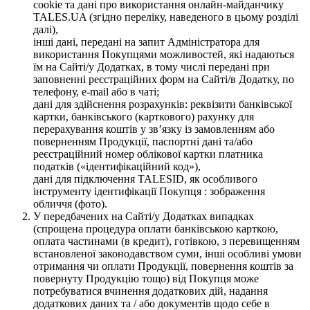
cookie та дані про використання онлайн-майданчику
TALES.UA (згідно переліку, наведеного в цьому розділі
далі),
інші дані, передані на запит Адміністратора для
використання Покупцями можливостей, які надаються
їм на Сайті/у Додатках, в тому числі передані при
заповненні реєстраційних форм на Сайті/в Додатку, по
телефону, e-mail або в чаті;
дані для здійснення розрахунків: реквізити банківської
картки, банківського (карткового) рахунку для
перерахування коштів у зв’язку із замовленням або
поверненням Продукції, паспортні дані та/або
реєстраційний номер облікової картки платника
податків («ідентифікаційний код»),
дані для підключення TALESID, як особливого
інструменту ідентифікації Покупця : зображення
обличчя (фото).
У передбачених на Сайті/у Додатках випадках
(спрощена процедура оплати банківською карткою,
оплата частинами (в кредит), готівкою, з перевищенням
встановленої законодавством суми, інші особливі умови
отримання чи оплати Продукції, повернення коштів за
повернуту Продукцію тощо) від Покупця може
потребуватися вчинення додаткових дій, надання
додаткових даних та / або документів щодо себе в