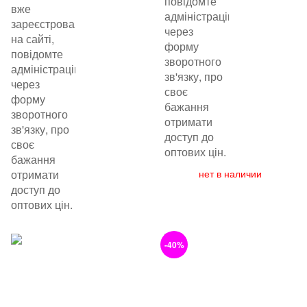
повідомте
вже
адміністрацію
зареєстровані
через
на сайті,
форму
повідомте
зворотного
адміністрацію
зв'язку, про
через
своє
форму
бажання
зворотного
отримати
зв'язку, про
доступ до
своє
оптових цін.
бажання
отримати
нет в наличии
доступ до
оптових цін.
-40%