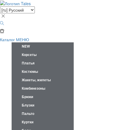
Каталог
МЕНЮ
NEW
Корсеты
Платья
Костюмы
Жакеты, жилеты
Комбинезоны
Брюки
Блузки
Пальто
Куртки