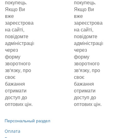
покупець.
покупець.
Якщо Ви
Якщо Ви
вже
вже
зареєстровані
зареєстровані
на сайті,
на сайті,
повідомте
повідомте
адміністрацію
адміністрацію
через
через
форму
форму
зворотного
зворотного
зв'язку, про
зв'язку, про
своє
своє
бажання
бажання
отримати
отримати
доступ до
доступ до
оптових цін.
оптових цін.
Персональный раздел
Оплата