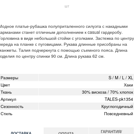
шт
Модное платье-рубашка полуприталенного силуэта с накадными
карманами станет отличным дополнением к casual гардеробу.
Горловина в виде небольшой стойки с уголками. Застежка по центру
переда на планке с пуговицами. Рукава длинные присобраны на
манжеты. Талия подчеркнута с помощью съемного пояса. Длина
изделия по центру спинки 90 см. Длина рукава 62 см.
Размеры
S / M / L / XL
Цвет
Хаки
Ткань
30% вискоза / 70% хлопок
Артикул
TALES-pk1354
Сезонность
Круглогодичный
Стиль
Повседневный
ГАРАНТИЯ/
ДОСТАВКА
ОПЛАТА