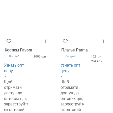
Костюм Favorit
Платье Parma
1663 грн
452 грн
Опт ціна*
Опт ціна*
754 грн
Узнать опт
Узнать опт
цену
цену
×
×
Щоб
Щоб
отримати
отримати
доступ до
доступ до
оптових цін,
оптових цін,
зареєструйтеся
зареєструйтеся
як оптовий
як оптовий