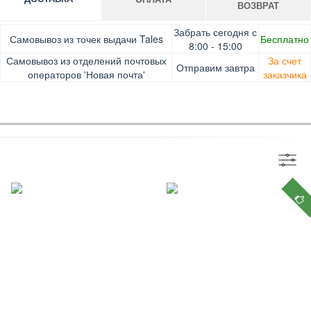
ВОЗВРАТ
Оплата при получении товара, Картой онлайн, Google
Гарантия. Обмен/возврат товара в течение 14 дней.
Забрать сегодня с
Самовывоз из точек выдачи Tales
Бесплатно
Pay, Безналичными для юридических лиц, Безналичными
Доставка за счет заказчика
8:00 - 15:00
для физических лиц, Apple Pay, Mastercard, Visa
Самовывоз из отделений почтовых
За счет
Отправим завтра
операторов 'Новая почта'
заказчика