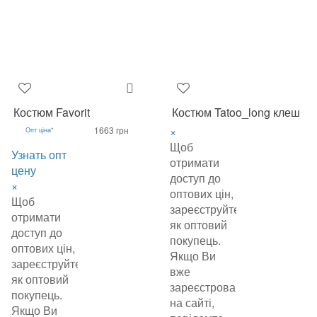
Костюм Favorit
Костюм Tatoo_long клеш
×
1663 грн
Опт ціна*
Щоб
Узнать опт
отримати
цену
доступ до
×
оптових цін,
Щоб
зареєструйтеся
отримати
як оптовий
доступ до
покупець.
оптових цін,
Якщо Ви
зареєструйтеся
вже
як оптовий
зареєстровані
покупець.
на сайті,
Якщо Ви