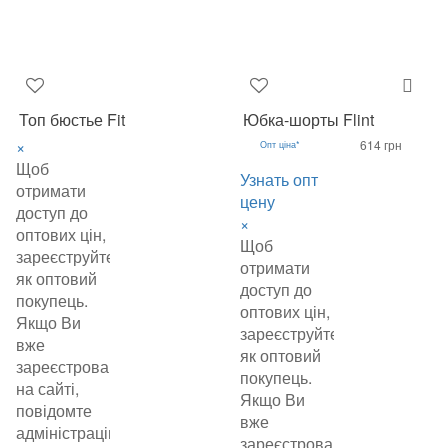
Топ бюстье Fit
Юбка-шорты Flint
×
614 грн
Опт ціна*
Щоб
Узнать опт
отримати
цену
доступ до
×
оптових цін,
Щоб
зареєструйтеся
отримати
як оптовий
доступ до
покупець.
оптових цін,
Якщо Ви
зареєструйтеся
вже
як оптовий
зареєстровані
покупець.
на сайті,
Якщо Ви
повідомте
вже
адміністрацію
зареєстровані