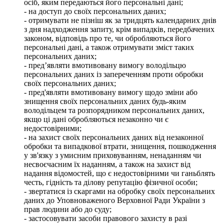
осіб, яким передаються його персональні дані;
- на доступ до своїх персональних даних;
- отримувати не пізніш як за тридцять календарних днів
з дня надходження запиту, крім випадків, передбачених
законом, відповідь про те, чи обробляються його
персональні дані, а також отримувати зміст таких
персональних даних;
- пред’являти вмотивовану вимогу володільцю
персональних даних із запереченням проти обробки
своїх персональних даних;
- пред'являти вмотивовану вимогу щодо зміни або
знищення своїх персональних даних будь-яким
володільцем та розпорядником персональних даних,
якщо ці дані обробляються незаконно чи є
недостовірними;
- на захист своїх персональних даних від незаконної
обробки та випадкової втрати, знищення, пошкодження
у зв'язку з умисним приховуванням, ненаданням чи
несвоєчасним їх наданням, а також на захист від
надання відомостей, що є недостовірними чи ганьблять
честь, гідність та ділову репутацію фізичної особи;
- звертатися із скаргами на обробку своїх персональних
даних до Уповноваженого Верховної Ради України з
прав людини або до суду;
- застосовувати засоби правового захисту в разі