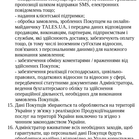
пропозиції шляхом відправки SMS, електронних
повідомлень тощо;
- надання клієнтської підтримки;
- обробка замовлень, зроблених Покупцем на онлайн-
майданчику TALES.UA, і передача даних відповідним
продавцям, виконавцям, партнерам, підприємствам і
службам, які здійснюють доставку, забезпечують оплату
тощо, (в тому числі іноземним суб'єктам відносин,
пов'язаних з персональними даними) для належного
виконання замовлення;
- забезпечення обміну коментарями / враженнями від
здійснених Покупок;
- забезпечення реалізації господарських, цивільно-
правових, податкових відносин та відносин у сфері,
передбаченої статутними документами Адміністратора,
ведення бухгалтерського обліку та здійснення
операційної діяльності, необхідних для виконання
замовлень Покупців.
Дані Покупців збираються та обробляються на території
України у зв'язку з реалізацією Продукції/наданням
послуг на території України виключно та згідно з
чинним законодавством України.
Адміністратор вживатиме всіх необхідних заходів, щоб
гарантувати, що персональні дані Покупця будуть
оброблятися надійно і відповідно до Угоди користувача,