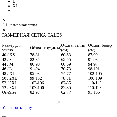
L
XL
-
✕
Размерная сетка
✕
РАЗМЕРНАЯ СЕТКА TALES
Размер для
Обхват талии
Обхват бедер
Обхват груди(см)
заказа
(см)
(см)
40 / XS
78-81
60-63
87-90
42 / S
82-85
62-65
91-93
44 / M
86-90
66-69
94-97
46 / L
91-94
70-73
98-101
48 / XL
95-98
74-77
102-105
50 / 2XL
99-102
78-81
106-109
52 / 3XL
103-106
82-85
110-113
52 / 3XL
103-106
82-85
110-113
OneSize
82-98
62-77
91-105
(0)
Узнать опт. цену