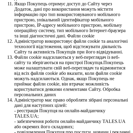
Якщо Покупець отримує доступ до Сайту через
Додаток, дані про використання можуть містити
інформацію про тип використовуваного мобільного
пристрою, унікальний ідентифікатор мобільного
пристрою, IP-адресу мобільного пристрою, мобільну
операційну систему, тип мобільного Інтернет-браузера
та інші діагностичні дані. Файли cookie
Адміністратор використовує файли cookie та аналогічні
технології відстеження, щоб відстежувати діяльність
Сайту та активність Покупців при його відвідуванні.
Файли cookie надсилаються у веб-переглядач із веб-
сайту та зберігаються на пристрої Покупця.Покупець
може налаштувати свій веб-переглядач та відмовитися
від всіх файлів cookie або вказати, коли файли cookie
можуть надсилаються. Однак, якщо Покупець не
приймає файли cookie, він втрачає можливість
користуватися деякими елементами Сайту. Обробка
персональних даних
Адміністратор має право обробляти зібрані персональні
дані для наступних цілей:
- реєстрація Покупця на онлайн-майданчику
TALES.UA;
- забезпечення роботи онлайн-майданчику TALES.UA
або окремих його складових;
- повідомлення Покупця про послуги, новини і рекламні