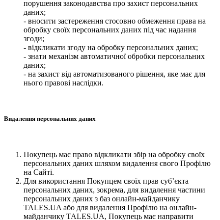
порушення законодавства про захист персональних
даних;
- вносити застереження стосовно обмеження права на
обробку своїх персональних даних під час надання
згоди;
- відкликати згоду на обробку персональних даних;
- знати механізм автоматичної обробки персональних
даних;
- на захист від автоматизованого рішення, яке має для
нього правові наслідки.
Видалення персональних даних
Покупець має право відкликати збір на обробку своїх
персональних даних шляхом видалення свого Профілю
на Сайті.
Для використання Покупцем своїх прав суб’єкта
персональних даних, зокрема, для видалення частини
персональних даних з баз онлайн-майданчику
TALES.UA або для видалення Профілю на онлайн-
майданчику TALES.UA, Покупець має направити