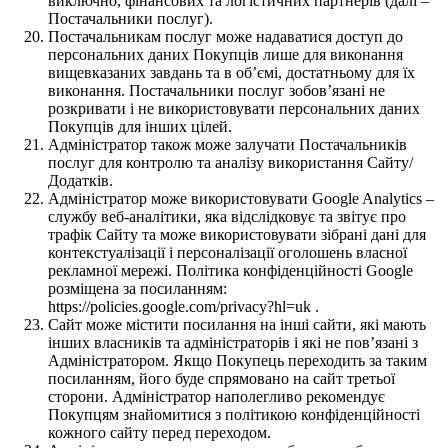
виключно, фінансових та логістичних партнерів (далі –
Постачальники послуг).
Постачальникам послуг може надаватися доступ до
персональних даних Покупців лише для виконання
вищевказаних завдань та в об’ємі, достатньому для їх
виконання. Постачальники послуг зобов’язані не
розкривати і не використовувати персональних даних
Покупців для інших цілей.
Адміністратор також може залучати Постачальників
послуг для контролю та аналізу використання Сайту/
Додатків.
Адміністратор може використовувати Google Analytics –
службу веб-аналітики, яка відслідковує та звітує про
трафік Сайту та може використовувати зібрані дані для
контекстуалізації і персоналізації оголошень власної
рекламної мережі. Політика конфіденційності Google
розміщена за посиланням:
https://policies.google.com/privacy?hl=uk .
Сайт може містити посилання на інші сайти, які мають
інших власників та адміністраторів і які не пов’язані з
Адміністратором. Якщо Покупець переходить за таким
посиланням, його буде спрямовано на сайт третьої
сторони. Адміністратор наполегливо рекомендує
Покупцям знайомитися з політикою конфіденційності
кожного сайту перед переходом.