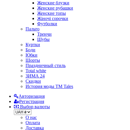
Женские блузки
Женские рубашки
Женские топы
Жіночі сорочки
Футболки
Пальто
Тренчи
Шубы
Куртки
Боди
Юбки
Шорты
Праздничный стиль
Total white
ЗИМА 24
Скидки
История моды ТМ Tales
Авторизация
Регистрация
Выбор валюты
О нас
Оплата
Доставка