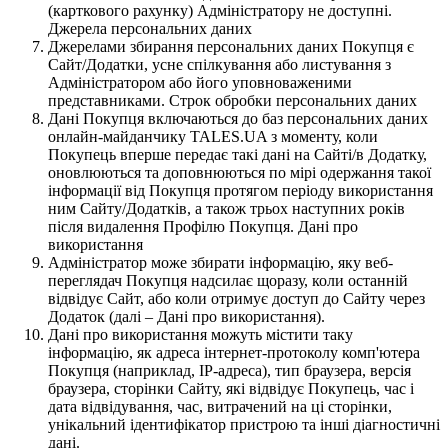
(карткового рахунку) Адміністратору не доступні.
Джерела персональних даних
Джерелами збирання персональних даних Покупця є
Сайт/Додатки, усне спілкування або листування з
Адміністратором або його уповноваженими
представниками. Строк обробки персональних даних
Дані Покупця включаються до баз персональних даних
онлайн-майданчику TALES.UA з моменту, коли
Покупець вперше передає такі дані на Сайті/в Додатку,
оновлюються та доповнюються по мірі одержання такої
інформації від Покупця протягом періоду використання
ним Сайту/Додатків, а також трьох наступних років
після видалення Профілю Покупця. Дані про
використання
Адміністратор може збирати інформацію, яку веб-
переглядач Покупця надсилає щоразу, коли останній
відвідує Сайт, або коли отримує доступ до Сайту через
Додаток (далі – Дані про використання).
Дані про використання можуть містити таку
інформацію, як адреса інтернет-протоколу комп'ютера
Покупця (наприклад, IP-адреса), тип браузера, версія
браузера, сторінки Сайту, які відвідує Покупець, час і
дата відвідування, час, витрачений на ці сторінки,
унікальний ідентифікатор пристрою та інші діагностичні
дані.