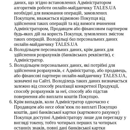
даних, що згідно встановлених Адміністратором
алгоритмів роботи онлайн-майданчику TALES.UA
необхідні для виконання операцій, замовлених
Покупцем, вважається відмовою Покупця від
здійснення таких операцій та від вимоги вчинення
Адміністратором, Продавцем або фінансовим партнером
будь-яких дій на користь Покупця, зумовлених змістом
таких операцій. Володільці баз персональних даних
онлайн-майданчику TALES.UA
Володільцем персональних даних, крім даних для
здійснення розрахунків (банківських реквізитів), є
Адміністратор.
Володільцем персональних даних, які потрібні для
здійснення розрахунків, є Адміністратор, або продавець,
або фінансові партнери онлайн-майданчику TALES.UA,
зазначені на Сайті. Володілець таких даних визначається
залежно від способу реалізації конкретної Продукції,
способу розрахунків за неї, способу або підстав
повернення або виплати коштів Покупцю.
Крім випадків, коли Адміністратор одночасно є
Продавцем або несе обов’язок по виплаті Покупцю
коштів, дані банківської картки (карткового рахунку)
Покупця доступні Адміністратору лише для перегляду у
вигляді токену, тобто чотирьох перших та чотирьох
останніх знаків, повні дані банківської картки