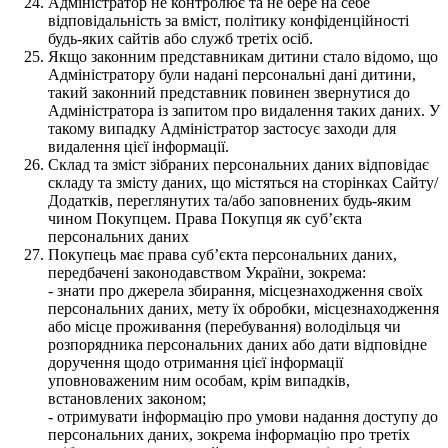
Адміністратор не контролює та не бере на себе
відповідальність за вміст, політику конфіденційності
будь-яких сайтів або служб третіх осіб.
Якщо законним представникам дитини стало відомо, що
Адміністратору були надані персональні дані дитини,
такий законний представник повинен звернутися до
Адміністратора із запитом про видалення таких даних. У
такому випадку Адміністратор застосує заходи для
видалення цієї інформації.
Склад та зміст зібраних персональних даних відповідає
складу та змісту даних, що містяться на сторінках Сайту/
Додатків, переглянутих та/або заповнених будь-яким
чином Покупцем. Права Покупця як суб’єкта
персональних даних
Покупець має права суб’єкта персональних даних,
передбачені законодавством України, зокрема:
- знати про джерела збирання, місцезнаходження своїх
персональних даних, мету їх обробки, місцезнаходження
або місце проживання (перебування) володільця чи
розпорядника персональних даних або дати відповідне
доручення щодо отримання цієї інформації
уповноваженим ним особам, крім випадків,
встановлених законом;
- отримувати інформацію про умови надання доступу до
персональних даних, зокрема інформацію про третіх