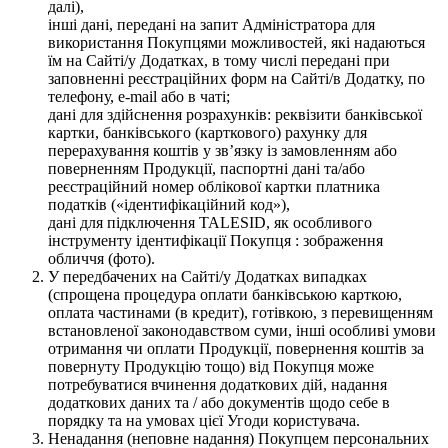
далі),
інші дані, передані на запит Адміністратора для
використання Покупцями можливостей, які надаються
їм на Сайті/у Додатках, в тому числі передані при
заповненні реєстраційних форм на Сайті/в Додатку, по
телефону, e-mail або в чаті;
дані для здійснення розрахунків: реквізити банківської
картки, банківського (карткового) рахунку для
перерахування коштів у зв’язку із замовленням або
поверненням Продукції, паспортні дані та/або
реєстраційний номер облікової картки платника
податків («ідентифікаційний код»),
дані для підключення TALESID, як особливого
інструменту ідентифікації Покупця : зображення
обличчя (фото).
У передбачених на Сайті/у Додатках випадках
(спрощена процедура оплати банківською карткою,
оплата частинами (в кредит), готівкою, з перевищенням
встановленої законодавством суми, інші особливі умови
отримання чи оплати Продукції, повернення коштів за
повернуту Продукцію тощо) від Покупця може
потребуватися вчинення додаткових дій, надання
додаткових даних та / або документів щодо себе в
порядку та на умовах цієї Угоди користувача.
Ненадання (неповне надання) Покупцем персональних