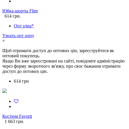
Юбка-шорты Flint
614 грн.
Опт ціна*
Узнать опт цену
×
Щоб отримати доступ до оптових цін, зареєструйтеся як
оптовий покупець.
Якщо Ви вже зареєстровані на сайті, повідомте адміністрацію
через форму зворотного зв'язку, про своє бажання отримати
доступ до оптових цін.
614 грн
Костюм Favorit
1 663 грн.