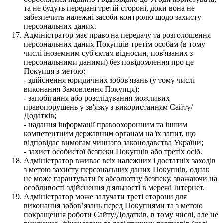
та не будуть передані третій стороні, доки вона не
забезпечить належні засоби контролю щодо захисту
персональних даних.
Адміністратор має право на передачу та розголошення
персональних даних Покупців третім особам (в тому
числі іноземним суб'єктам відносин, пов'язаних з
персональними даними) без повідомлення про це
Покупця з метою:
- здійснення юридичних зобов'язань (у тому числі
виконання Замовлення Покупця);
- запобігання або розслідування можливих
правопорушень у зв'язку з використанням Сайту/
Додатків;
- надання інформації правоохоронним та іншим
компетентним державним органам на їх запит, що
відповідає вимогам чинного законодавства України;
- захист особистої безпеки Покупців або третіх осіб.
Адміністратор вживає всіх належних і достатніх заходів
з метою захисту персональних даних Покупців, однак
не може гарантувати їх абсолютну безпеку, зважаючи на
особливості здійснення діяльності в мережі Інтернет.
Адміністратор може залучати треті сторони для
виконання зобов’язань перед Покупцями та з метою
покращення роботи Сайту/Додатків, в тому числі, але не