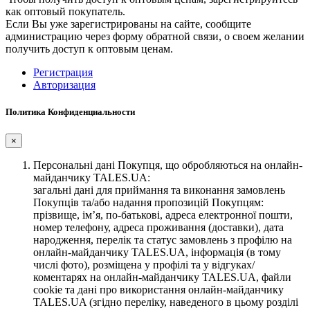
как оптовый покупатель.
Если Вы уже зарегистрированы на сайте, сообщите
администрацию через форму обратной связи, о своем желании
получить доступ к оптовым ценам.
Регистрация
Авторизация
Политика Конфиденциальности
×
Персональні дані Покупця, що обробляються на онлайн-
майданчику TALES.UA:
загальні дані для приймання та виконання замовлень
Покупців та/або надання пропозицій Покупцям:
прізвище, ім’я, по-батькові, адреса електронної пошти,
номер телефону, адреса проживання (доставки), дата
народження, перелік та статус замовлень з профілю на
онлайн-майданчику TALES.UA, інформація (в тому
числі фото), розміщена у профілі та у відгуках/
коментарях на онлайн-майданчику TALES.UA, файли
cookie та дані про використання онлайн-майданчику
TALES.UA (згідно переліку, наведеного в цьому розділі