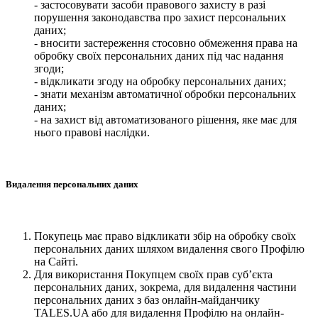
- застосовувати засоби правового захисту в разі
порушення законодавства про захист персональних
даних;
- вносити застереження стосовно обмеження права на
обробку своїх персональних даних під час надання
згоди;
- відкликати згоду на обробку персональних даних;
- знати механізм автоматичної обробки персональних
даних;
- на захист від автоматизованого рішення, яке має для
нього правові наслідки.
Видалення персональних даних
Покупець має право відкликати збір на обробку своїх
персональних даних шляхом видалення свого Профілю
на Сайті.
Для використання Покупцем своїх прав суб’єкта
персональних даних, зокрема, для видалення частини
персональних даних з баз онлайн-майданчику
TALES.UA або для видалення Профілю на онлайн-