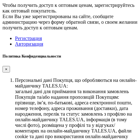
Чтобы получить доступ к оптовым ценам, зарегистрируйтесь
как оптовый покупатель.
Если Вы уже зарегистрированы на сайте, сообщите
администрацию через форму обратной связи, о своем желании
получить доступ к оптовым ценам.
Регистрация
Авторизация
Политика Конфиденциальности
×
Персональні дані Покупця, що обробляються на онлайн-
майданчику TALES.UA:
загальні дані для приймання та виконання замовлень
Покупців та/або надання пропозицій Покупцям:
прізвище, ім’я, по-батькові, адреса електронної пошти,
номер телефону, адреса проживання (доставки), дата
народження, перелік та статус замовлень з профілю на
онлайн-майданчику TALES.UA, інформація (в тому
числі фото), розміщена у профілі та у відгуках/
коментарях на онлайн-майданчику TALES.UA, файли
cookie та дані про використання онлайн-майданчику