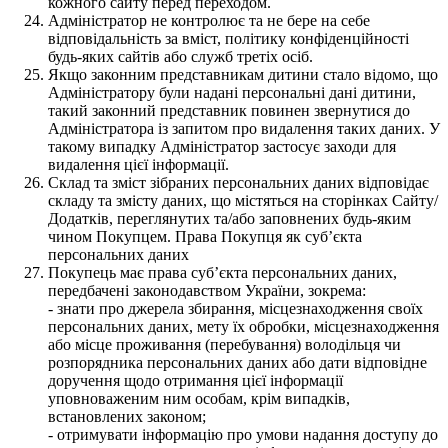
кожного сайту перед переходом.
Адміністратор не контролює та не бере на себе
відповідальність за вміст, політику конфіденційності
будь-яких сайтів або служб третіх осіб.
Якщо законним представникам дитини стало відомо, що
Адміністратору були надані персональні дані дитини,
такий законний представник повинен звернутися до
Адміністратора із запитом про видалення таких даних. У
такому випадку Адміністратор застосує заходи для
видалення цієї інформації.
Склад та зміст зібраних персональних даних відповідає
складу та змісту даних, що містяться на сторінках Сайту/
Додатків, переглянутих та/або заповнених будь-яким
чином Покупцем. Права Покупця як суб’єкта
персональних даних
Покупець має права суб’єкта персональних даних,
передбачені законодавством України, зокрема:
- знати про джерела збирання, місцезнаходження своїх
персональних даних, мету їх обробки, місцезнаходження
або місце проживання (перебування) володільця чи
розпорядника персональних даних або дати відповідне
доручення щодо отримання цієї інформації
уповноваженим ним особам, крім випадків,
встановлених законом;
- отримувати інформацію про умови надання доступу до