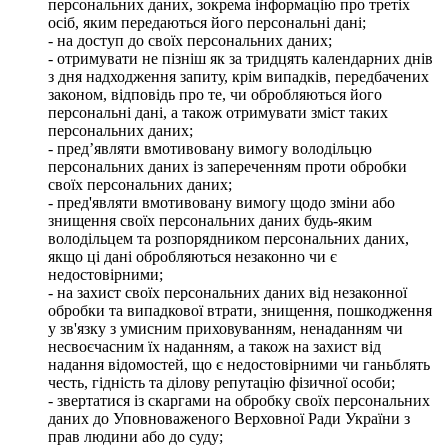
персональних даних, зокрема інформацію про третіх
осіб, яким передаються його персональні дані;
- на доступ до своїх персональних даних;
- отримувати не пізніш як за тридцять календарних днів
з дня надходження запиту, крім випадків, передбачених
законом, відповідь про те, чи обробляються його
персональні дані, а також отримувати зміст таких
персональних даних;
- пред’являти вмотивовану вимогу володільцю
персональних даних із запереченням проти обробки
своїх персональних даних;
- пред'являти вмотивовану вимогу щодо зміни або
знищення своїх персональних даних будь-яким
володільцем та розпорядником персональних даних,
якщо ці дані обробляються незаконно чи є
недостовірними;
- на захист своїх персональних даних від незаконної
обробки та випадкової втрати, знищення, пошкодження
у зв'язку з умисним приховуванням, ненаданням чи
несвоєчасним їх наданням, а також на захист від
надання відомостей, що є недостовірними чи ганьблять
честь, гідність та ділову репутацію фізичної особи;
- звертатися із скаргами на обробку своїх персональних
даних до Уповноваженого Верховної Ради України з
прав людини або до суду;