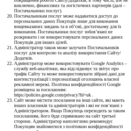
покращення роботи Сайту/Додатків, в тому числі, але не
виключно, фінансових та логістичних партнерів (далі –
Постачальники послуг).
Постачальникам послуг може надаватися доступ до
персональних даних Покупців лише для виконання
вищевказаних завдань та в об’ємі, достатньому для їх
виконання. Постачальники послуг зобов’язані не
розкривати і не використовувати персональних даних
Покупців для інших цілей.
Адміністратор також може залучати Постачальників
послуг для контролю та аналізу використання Сайту/
Додатків.
Адміністратор може використовувати Google Analytics –
службу веб-аналітики, яка відслідковує та звітує про
трафік Сайту та може використовувати зібрані дані для
контекстуалізації і персоналізації оголошень власної
рекламної мережі. Політика конфіденційності Google
розміщена за посиланням:
https://policies.google.com/privacy?hl=uk .
Сайт може містити посилання на інші сайти, які мають
інших власників та адміністраторів і які не пов’язані з
Адміністратором. Якщо Покупець переходить за таким
посиланням, його буде спрямовано на сайт третьої
сторони. Адміністратор наполегливо рекомендує
Покупцям знайомитися з політикою конфіденційності