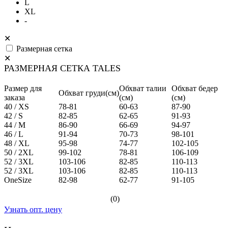
L
XL
-
✕
Размерная сетка
✕
РАЗМЕРНАЯ СЕТКА TALES
Размер для
Обхват талии
Обхват бедер
Обхват груди(см)
заказа
(см)
(см)
40 / XS
78-81
60-63
87-90
42 / S
82-85
62-65
91-93
44 / M
86-90
66-69
94-97
46 / L
91-94
70-73
98-101
48 / XL
95-98
74-77
102-105
50 / 2XL
99-102
78-81
106-109
52 / 3XL
103-106
82-85
110-113
52 / 3XL
103-106
82-85
110-113
OneSize
82-98
62-77
91-105
(0)
Узнать опт. цену