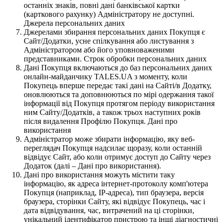
останніх знаків, повні дані банківської картки
(карткового рахунку) Адміністратору не доступні.
Джерела персональних даних
Джерелами збирання персональних даних Покупця є
Сайт/Додатки, усне спілкування або листування з
Адміністратором або його уповноваженими
представниками. Строк обробки персональних даних
Дані Покупця включаються до баз персональних даних
онлайн-майданчику TALES.UA з моменту, коли
Покупець вперше передає такі дані на Сайті/в Додатку,
оновлюються та доповнюються по мірі одержання такої
інформації від Покупця протягом періоду використання
ним Сайту/Додатків, а також трьох наступних років
після видалення Профілю Покупця. Дані про
використання
Адміністратор може збирати інформацію, яку веб-
переглядач Покупця надсилає щоразу, коли останній
відвідує Сайт, або коли отримує доступ до Сайту через
Додаток (далі – Дані про використання).
Дані про використання можуть містити таку
інформацію, як адреса інтернет-протоколу комп'ютера
Покупця (наприклад, IP-адреса), тип браузера, версія
браузера, сторінки Сайту, які відвідує Покупець, час і
дата відвідування, час, витрачений на ці сторінки,
унікальний ідентифікатор пристрою та інші діагностичні