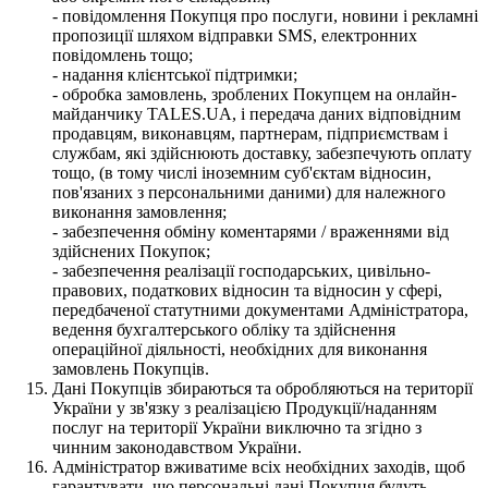
- повідомлення Покупця про послуги, новини і рекламні
пропозиції шляхом відправки SMS, електронних
повідомлень тощо;
- надання клієнтської підтримки;
- обробка замовлень, зроблених Покупцем на онлайн-
майданчику TALES.UA, і передача даних відповідним
продавцям, виконавцям, партнерам, підприємствам і
службам, які здійснюють доставку, забезпечують оплату
тощо, (в тому числі іноземним суб'єктам відносин,
пов'язаних з персональними даними) для належного
виконання замовлення;
- забезпечення обміну коментарями / враженнями від
здійснених Покупок;
- забезпечення реалізації господарських, цивільно-
правових, податкових відносин та відносин у сфері,
передбаченої статутними документами Адміністратора,
ведення бухгалтерського обліку та здійснення
операційної діяльності, необхідних для виконання
замовлень Покупців.
Дані Покупців збираються та обробляються на території
України у зв'язку з реалізацією Продукції/наданням
послуг на території України виключно та згідно з
чинним законодавством України.
Адміністратор вживатиме всіх необхідних заходів, щоб
гарантувати, що персональні дані Покупця будуть