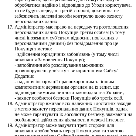
оброблятися надійно і відповідно до Угоди користувача,
та не будуть передані третій стороні, доки вона не
забезпечить належні засоби контролю щодо захисту
персональних даних.
Адміністратор має право на передачу та розголошення
персональних даних Покупців третім особам (в тому
числі іноземним суб'єктам відносин, пов'язаних з
персональними даними) без повідомлення про це
Покупця з метою:
- здійснення юридичних зобов'язань (у тому числі
виконання Замовлення Покупця);
- запобігання або розслідування можливих
правопорушень у зв'язку з використанням Сайту/
Додатків;
- надання інформації правоохоронним та іншим
компетентним державним органам на їх запит, що
відповідає вимогам чинного законодавства України;
- захист особистої безпеки Покупців або третіх осіб.
Адміністратор вживає всіх належних і достатніх заходів
з метою захисту персональних даних Покупців, однак
не може гарантувати їх абсолютну безпеку, зважаючи на
особливості здійснення діяльності в мережі Інтернет.
Адміністратор може залучати треті сторони для
виконання зобов’язань перед Покупцями та з метою