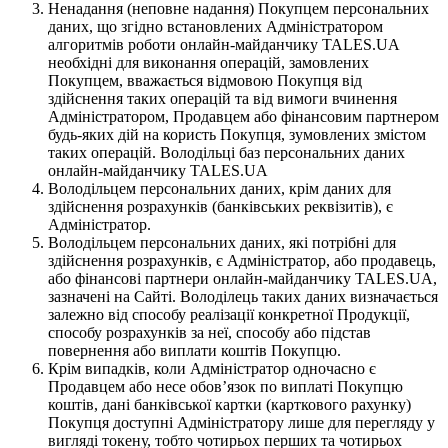
Ненадання (неповне надання) Покупцем персональних
даних, що згідно встановлених Адміністратором
алгоритмів роботи онлайн-майданчику TALES.UA
необхідні для виконання операцій, замовлених
Покупцем, вважається відмовою Покупця від
здійснення таких операцій та від вимоги вчинення
Адміністратором, Продавцем або фінансовим партнером
будь-яких дій на користь Покупця, зумовлених змістом
таких операцій. Володільці баз персональних даних
онлайн-майданчику TALES.UA
Володільцем персональних даних, крім даних для
здійснення розрахунків (банківських реквізитів), є
Адміністратор.
Володільцем персональних даних, які потрібні для
здійснення розрахунків, є Адміністратор, або продавець,
або фінансові партнери онлайн-майданчику TALES.UA,
зазначені на Сайті. Володілець таких даних визначається
залежно від способу реалізації конкретної Продукції,
способу розрахунків за неї, способу або підстав
повернення або виплати коштів Покупцю.
Крім випадків, коли Адміністратор одночасно є
Продавцем або несе обов’язок по виплаті Покупцю
коштів, дані банківської картки (карткового рахунку)
Покупця доступні Адміністратору лише для перегляду у
вигляді токену, тобто чотирьох перших та чотирьох