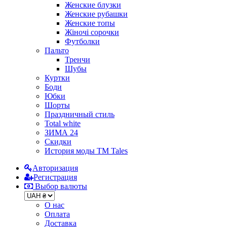
Женские блузки
Женские рубашки
Женские топы
Жіночі сорочки
Футболки
Пальто
Тренчи
Шубы
Куртки
Боди
Юбки
Шорты
Праздничный стиль
Total white
ЗИМА 24
Скидки
История моды ТМ Tales
Авторизация
Регистрация
Выбор валюты
О нас
Оплата
Доставка