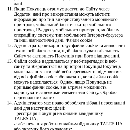
дані.
Якщо Покупець отримує доступ до Сайту через
Додаток, дані про використання можуть містити
інформацію про тип використовуваного мобільного
пристрою, унікальний ідентифікатор мобільного
пристрою, IP-адресу мобільного пристрою, мобільну
операційну систему, тип мобільного Інтернет-браузера
та інші діагностичні дані. Файли cookie
Адміністратор використовує файли cookie та аналогічні
технології відстеження, щоб відстежувати діяльність
Сайту та активність Покупців при його відвідуванні.
Файли cookie надсилаються у веб-переглядач із веб-
сайту та зберігаються на пристрої Покупця.Покупець
може налаштувати свій веб-переглядач та відмовитися
від всіх файлів cookie або вказати, коли файли cookie
можуть надсилаються. Однак, якщо Покупець не
приймає файли cookie, він втрачає можливість
користуватися деякими елементами Сайту. Обробка
персональних даних
Адміністратор має право обробляти зібрані персональні
дані для наступних цілей:
- реєстрація Покупця на онлайн-майданчику
TALES.UA;
- забезпечення роботи онлайн-майданчику TALES.UA
або окремих його складових;