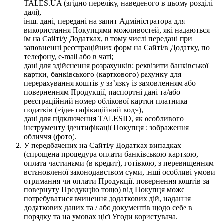
TALES.UA (згідно переліку, наведеного в цьому розділі
далі),
інші дані, передані на запит Адміністратора для
використання Покупцями можливостей, які надаються
їм на Сайті/у Додатках, в тому числі передані при
заповненні реєстраційних форм на Сайті/в Додатку, по
телефону, e-mail або в чаті;
дані для здійснення розрахунків: реквізити банківської
картки, банківського (карткового) рахунку для
перерахування коштів у зв’язку із замовленням або
поверненням Продукції, паспортні дані та/або
реєстраційний номер облікової картки платника
податків («ідентифікаційний код»),
дані для підключення TALESID, як особливого
інструменту ідентифікації Покупця : зображення
обличчя (фото).
У передбачених на Сайті/у Додатках випадках
(спрощена процедура оплати банківською карткою,
оплата частинами (в кредит), готівкою, з перевищенням
встановленої законодавством суми, інші особливі умови
отримання чи оплати Продукції, повернення коштів за
повернуту Продукцію тощо) від Покупця може
потребуватися вчинення додаткових дій, надання
додаткових даних та / або документів щодо себе в
порядку та на умовах цієї Угоди користувача.