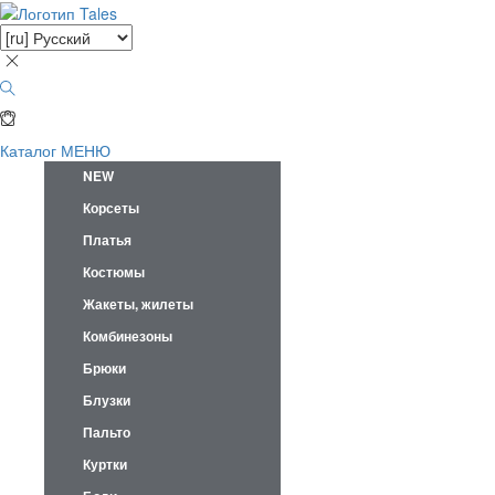
Каталог
МЕНЮ
NEW
Корсеты
Платья
Костюмы
Жакеты, жилеты
Комбинезоны
Брюки
Блузки
Пальто
Куртки