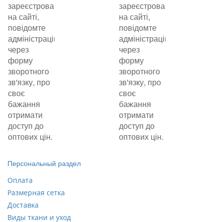
зареєстровані
зареєстровані
на сайті,
на сайті,
повідомте
повідомте
адміністрацію
адміністрацію
через
через
форму
форму
зворотного
зворотного
зв'язку, про
зв'язку, про
своє
своє
бажання
бажання
отримати
отримати
доступ до
доступ до
оптових цін.
оптових цін.
Персональный раздел
Оплата
Размерная сетка
Доставка
Виды ткани и уход