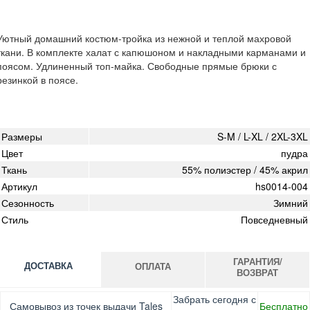
Уютный домашний костюм-тройка из нежной и теплой махровой
ткани. В комплекте халат с капюшоном и накладными карманами и
поясом. Удлиненный топ-майка. Свободные прямые брюки с
резинкой в поясе.
Размеры
S-M / L-XL / 2XL-3XL
Цвет
пудра
Ткань
55% полиэстер / 45% акрил
Артикул
hs0014-004
Сезонность
Зимний
Стиль
Повседневный
ГАРАНТИЯ/
ДОСТАВКА
ОПЛАТА
ВОЗВРАТ
Оплата при получении товара, Картой онлайн, Google
Гарантия. Обмен/возврат товара в течение 14 дней.
Забрать сегодня с
Самовывоз из точек выдачи Tales
Бесплатно