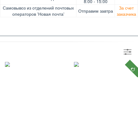
Pay, Безналичными для юридических лиц, Безналичными
Доставка за счет заказчика
8:00 - 15:00
для физических лиц, Apple Pay, Mastercard, Visa
Самовывоз из отделений почтовых
За счет
Отправим завтра
операторов 'Новая почта'
заказчика