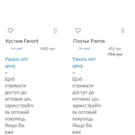
Костюм Favorit
Платье Parma
1663 грн
452 грн
Опт ціна*
Опт ціна*
754 грн
Узнать опт
Узнать опт
цену
цену
×
×
Щоб
Щоб
отримати
отримати
доступ до
доступ до
оптових цін,
оптових цін,
зареєструйтеся
зареєструйтеся
як оптовий
як оптовий
покупець.
покупець.
Якщо Ви
Якщо Ви
вже
вже