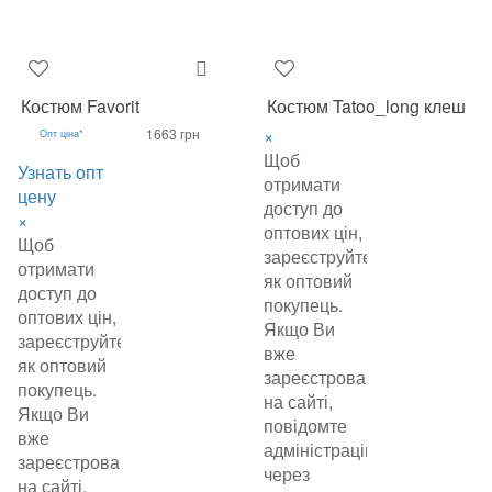
Костюм Favorit
Костюм Tatoo_long клеш
×
1663 грн
Опт ціна*
Щоб
Узнать опт
отримати
цену
доступ до
×
оптових цін,
Щоб
зареєструйтеся
отримати
як оптовий
доступ до
покупець.
оптових цін,
Якщо Ви
зареєструйтеся
вже
як оптовий
зареєстровані
покупець.
на сайті,
Якщо Ви
повідомте
вже
адміністрацію
зареєстровані
через
на сайті,