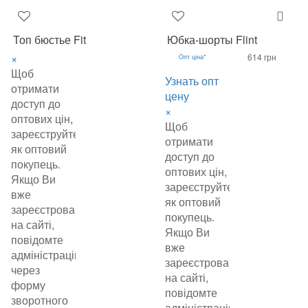
Топ бюстье Fit
Юбка-шорты Flint
×
614 грн
Опт ціна*
Щоб
Узнать опт
отримати
цену
доступ до
×
оптових цін,
Щоб
зареєструйтеся
отримати
як оптовий
доступ до
покупець.
оптових цін,
Якщо Ви
зареєструйтеся
вже
як оптовий
зареєстровані
покупець.
на сайті,
Якщо Ви
повідомте
вже
адміністрацію
зареєстровані
через
на сайті,
форму
повідомте
зворотного
адміністрацію