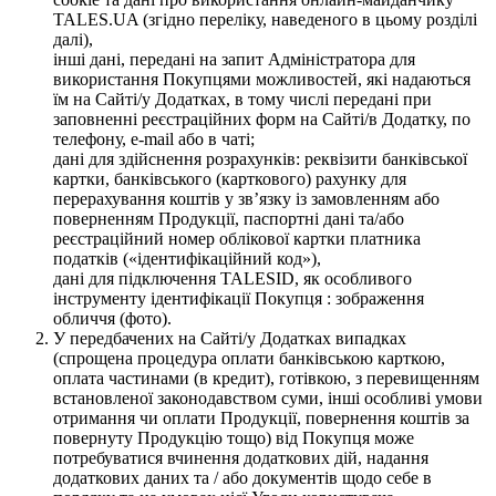
TALES.UA (згідно переліку, наведеного в цьому розділі
далі),
інші дані, передані на запит Адміністратора для
використання Покупцями можливостей, які надаються
їм на Сайті/у Додатках, в тому числі передані при
заповненні реєстраційних форм на Сайті/в Додатку, по
телефону, e-mail або в чаті;
дані для здійснення розрахунків: реквізити банківської
картки, банківського (карткового) рахунку для
перерахування коштів у зв’язку із замовленням або
поверненням Продукції, паспортні дані та/або
реєстраційний номер облікової картки платника
податків («ідентифікаційний код»),
дані для підключення TALESID, як особливого
інструменту ідентифікації Покупця : зображення
обличчя (фото).
У передбачених на Сайті/у Додатках випадках
(спрощена процедура оплати банківською карткою,
оплата частинами (в кредит), готівкою, з перевищенням
встановленої законодавством суми, інші особливі умови
отримання чи оплати Продукції, повернення коштів за
повернуту Продукцію тощо) від Покупця може
потребуватися вчинення додаткових дій, надання
додаткових даних та / або документів щодо себе в