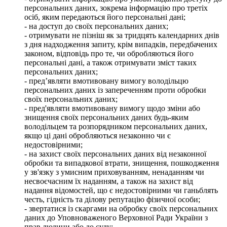
персональних даних, зокрема інформацію про третіх
осіб, яким передаються його персональні дані;
- на доступ до своїх персональних даних;
- отримувати не пізніш як за тридцять календарних днів
з дня надходження запиту, крім випадків, передбачених
законом, відповідь про те, чи обробляються його
персональні дані, а також отримувати зміст таких
персональних даних;
- пред’являти вмотивовану вимогу володільцю
персональних даних із запереченням проти обробки
своїх персональних даних;
- пред'являти вмотивовану вимогу щодо зміни або
знищення своїх персональних даних будь-яким
володільцем та розпорядником персональних даних,
якщо ці дані обробляються незаконно чи є
недостовірними;
- на захист своїх персональних даних від незаконної
обробки та випадкової втрати, знищення, пошкодження
у зв'язку з умисним приховуванням, ненаданням чи
несвоєчасним їх наданням, а також на захист від
надання відомостей, що є недостовірними чи ганьблять
честь, гідність та ділову репутацію фізичної особи;
- звертатися із скаргами на обробку своїх персональних
даних до Уповноваженого Верховної Ради України з
прав людини або до суду;