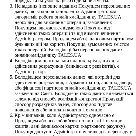
порядку та на умовах цієї Угоди користувача.
Ненадання (неповне надання) Покупцем персональних
даних, що згідно встановлених Адміністратором
алгоритмів роботи онлайн-майданчику TALES.UA
необхідні для виконання операцій, замовлених
Покупцем, вважається відмовою Покупця від
здійснення таких операцій та від вимоги вчинення
Адміністратором, Продавцем або фінансовим партнером
будь-яких дій на користь Покупця, зумовлених змістом
таких операцій. Володільці баз персональних даних
онлайн-майданчику TALES.UA
Володільцем персональних даних, крім даних для
здійснення розрахунків (банківських реквізитів), є
Адміністратор.
Володільцем персональних даних, які потрібні для
здійснення розрахунків, є Адміністратор, або продавець,
або фінансові партнери онлайн-майданчику TALES.UA,
зазначені на Сайті. Володілець таких даних визначається
залежно від способу реалізації конкретної Продукції,
способу розрахунків за неї, способу або підстав
повернення або виплати коштів Покупцю.
Крім випадків, коли Адміністратор одночасно є
Продавцем або несе обов’язок по виплаті Покупцю
коштів, дані банківської картки (карткового рахунку)
Покупця доступні Адміністратору лише для перегляду у