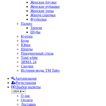
Женские блузки
Женские рубашки
Женские топы
Жіночі сорочки
Футболки
Пальто
Тренчи
Шубы
Куртки
Боди
Юбки
Шорты
Праздничный стиль
Total white
ЗИМА 24
Скидки
История моды ТМ Tales
Авторизация
Регистрация
Выбор валюты
О нас
Оплата
Доставка