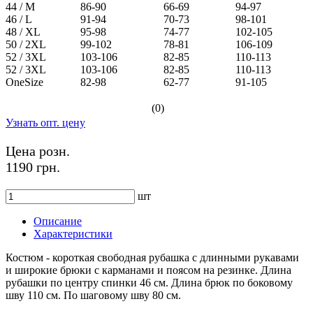
44 / M
86-90
66-69
94-97
46 / L
91-94
70-73
98-101
48 / XL
95-98
74-77
102-105
50 / 2XL
99-102
78-81
106-109
52 / 3XL
103-106
82-85
110-113
52 / 3XL
103-106
82-85
110-113
OneSize
82-98
62-77
91-105
(0)
Узнать опт. цену
Цена розн.
1190 грн.
шт
Описание
Характеристики
Костюм - короткая свободная рубашка с длинными рукавами
и широкие брюки с карманами и поясом на резинке. Длина
рубашки по центру спинки 46 см. Длина брюк по боковому
шву 110 см. По шаговому шву 80 см.