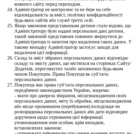
кожного сайту перед переходом.
Адміністратор не контролює та не бере на себе
відповідальність за вміст, політику конфіденційності
будь-яких сайтів або служб третіх осіб.
Якщо законним представникам дитини стало відомо, що
Адміністратору були надані персональні дані дитини,
такий законний представник повинен звернутися до
Адміністратора із запитом про видалення таких даних. У
такому випадку Адміністратор застосує заходи для
видалення цієї інформації.
Склад та зміст зібраних персональних даних відповідає
складу та змісту даних, що містяться на сторінках Сайту/
Додатків, переглянутих та/або заповнених будь-яким
чином Покупцем. Права Покупця як суб’єкта
персональних даних
Покупець має права суб’єкта персональних даних,
передбачені законодавством України, зокрема:
- знати про джерела збирання, місцезнаходження своїх
персональних даних, мету їх обробки, місцезнаходження
або місце проживання (перебування) володільця чи
розпорядника персональних даних або дати відповідне
доручення щодо отримання цієї інформації
уповноваженим ним особам, крім випадків,
встановлених законом;
- отримувати інформацію про умови надання доступу до