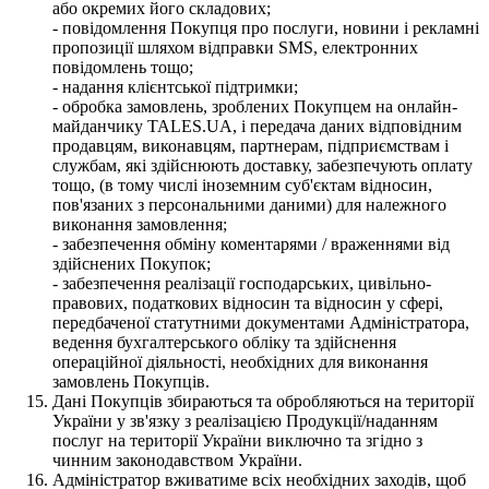
або окремих його складових;
- повідомлення Покупця про послуги, новини і рекламні
пропозиції шляхом відправки SMS, електронних
повідомлень тощо;
- надання клієнтської підтримки;
- обробка замовлень, зроблених Покупцем на онлайн-
майданчику TALES.UA, і передача даних відповідним
продавцям, виконавцям, партнерам, підприємствам і
службам, які здійснюють доставку, забезпечують оплату
тощо, (в тому числі іноземним суб'єктам відносин,
пов'язаних з персональними даними) для належного
виконання замовлення;
- забезпечення обміну коментарями / враженнями від
здійснених Покупок;
- забезпечення реалізації господарських, цивільно-
правових, податкових відносин та відносин у сфері,
передбаченої статутними документами Адміністратора,
ведення бухгалтерського обліку та здійснення
операційної діяльності, необхідних для виконання
замовлень Покупців.
Дані Покупців збираються та обробляються на території
України у зв'язку з реалізацією Продукції/наданням
послуг на території України виключно та згідно з
чинним законодавством України.
Адміністратор вживатиме всіх необхідних заходів, щоб