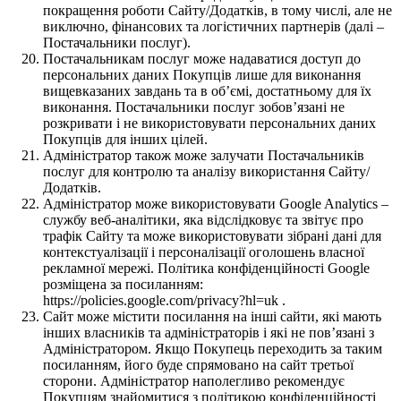
покращення роботи Сайту/Додатків, в тому числі, але не
виключно, фінансових та логістичних партнерів (далі –
Постачальники послуг).
Постачальникам послуг може надаватися доступ до
персональних даних Покупців лише для виконання
вищевказаних завдань та в об’ємі, достатньому для їх
виконання. Постачальники послуг зобов’язані не
розкривати і не використовувати персональних даних
Покупців для інших цілей.
Адміністратор також може залучати Постачальників
послуг для контролю та аналізу використання Сайту/
Додатків.
Адміністратор може використовувати Google Analytics –
службу веб-аналітики, яка відслідковує та звітує про
трафік Сайту та може використовувати зібрані дані для
контекстуалізації і персоналізації оголошень власної
рекламної мережі. Політика конфіденційності Google
розміщена за посиланням:
https://policies.google.com/privacy?hl=uk .
Сайт може містити посилання на інші сайти, які мають
інших власників та адміністраторів і які не пов’язані з
Адміністратором. Якщо Покупець переходить за таким
посиланням, його буде спрямовано на сайт третьої
сторони. Адміністратор наполегливо рекомендує
Покупцям знайомитися з політикою конфіденційності