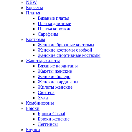
NEW
Корсеты
Платья
Вязаные платья
Платья длинные
Платья короткие
Сарафаны
Костюмы
Женские брючные костюмы
Женские костюмы с юбкой
Женские спортивные костюмы
Жакеты, жилеты
Вязаные кардиганы
Жакеты женские
Женские болеро
Женские кардиганы
Жилеты женские
Свитера
Худи
Комбинезоны
Брюки
Брюки Casual
Брюки женские
Леггинсы
Блузки