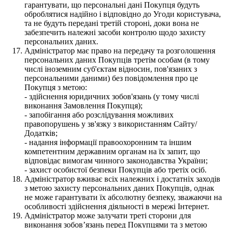
гарантувати, що персональні дані Покупця будуть
оброблятися надійно і відповідно до Угоди користувача,
та не будуть передані третій стороні, доки вона не
забезпечить належні засоби контролю щодо захисту
персональних даних.
Адміністратор має право на передачу та розголошення
персональних даних Покупців третім особам (в тому
числі іноземним суб'єктам відносин, пов'язаних з
персональними даними) без повідомлення про це
Покупця з метою:
- здійснення юридичних зобов'язань (у тому числі
виконання Замовлення Покупця);
- запобігання або розслідування можливих
правопорушень у зв'язку з використанням Сайту/
Додатків;
- надання інформації правоохоронним та іншим
компетентним державним органам на їх запит, що
відповідає вимогам чинного законодавства України;
- захист особистої безпеки Покупців або третіх осіб.
Адміністратор вживає всіх належних і достатніх заходів
з метою захисту персональних даних Покупців, однак
не може гарантувати їх абсолютну безпеку, зважаючи на
особливості здійснення діяльності в мережі Інтернет.
Адміністратор може залучати треті сторони для
виконання зобов’язань перед Покупцями та з метою