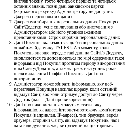
вигляді токену, тобто чотирьох перших та чотирьох
останніх знаків, повні дані банківської картки
(карткового рахунку) Адміністратору не доступні.
Джерела персональних даних
Джерелами збирання персональних даних Покупця є
Сайт/Додатки, усне спілкування або листування з
Адміністратором або його уповноваженими
представниками. Строк обробки персональних даних
Дані Покупця включаються до баз персональних даних
онлайн-майданчику TALES.UA з моменту, коли
Покупець вперше передає такі дані на Сайті/в Додатку,
оновлюються та доповнюються по мірі одержання такої
інформації від Покупця протягом періоду використання
ним Сайту/Додатків, а також трьох наступних років
після видалення Профілю Покупця. Дані про
використання
Адміністратор може збирати інформацію, яку веб-
переглядач Покупця надсилає щоразу, коли останній
відвідує Сайт, або коли отримує доступ до Сайту через
Додаток (далі – Дані про використання).
Дані про використання можуть містити таку
інформацію, як адреса інтернет-протоколу комп'ютера
Покупця (наприклад, IP-адреса), тип браузера, версія
браузера, сторінки Сайту, які відвідує Покупець, час і
дата відвідування, час, витрачений на ці сторінки,