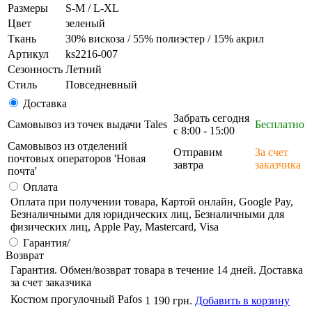
Размеры
S-M / L-XL
Цвет
зеленый
Ткань
30% вискоза / 55% полиэстер / 15% акрил
Артикул
ks2216-007
Сезонность
Летний
Стиль
Повседневный
Доставка
Забрать сегодня
Самовывоз из точек выдачи Tales
Бесплатно
с 8:00 - 15:00
Самовывоз из отделений
Отправим
За счет
почтовых операторов 'Новая
завтра
заказчика
почта'
Оплата
Оплата при получении товара, Картой онлайн, Google Pay,
Безналичными для юридических лиц, Безналичными для
физических лиц, Apple Pay, Mastercard, Visa
Гарантия/
Возврат
Гарантия. Обмен/возврат товара в течение 14 дней. Доставка
за счет заказчика
Костюм прогулочный Pafos
1 190 грн.
Добавить в корзину