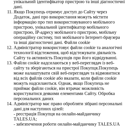
унікальний ідентифікатор пристрою та інші діагностичні
дані.
Якщо Покупець отримує доступ до Сайту через
Додаток, дані про використання можуть містити
інформацію про тип використовуваного мобільного
пристрою, унікальний ідентифікатор мобільного
пристрою, IP-адресу мобільного пристрою, мобільну
операційну систему, тип мобільного Інтернет-браузера
та інші діагностичні дані. Файли cookie
Адміністратор використовує файли cookie та аналогічні
технології відстеження, щоб відстежувати діяльність
Сайту та активність Покупців при його відвідуванні.
Файли cookie надсилаються у веб-переглядач із веб-
сайту та зберігаються на пристрої Покупця.Покупець
може налаштувати свій веб-переглядач та відмовитися
від всіх файлів cookie або вказати, коли файли cookie
можуть надсилаються. Однак, якщо Покупець не
приймає файли cookie, він втрачає можливість
користуватися деякими елементами Сайту. Обробка
персональних даних
Адміністратор має право обробляти зібрані персональні
дані для наступних цілей:
- реєстрація Покупця на онлайн-майданчику
TALES.UA;
- забезпечення роботи онлайн-майданчику TALES.UA