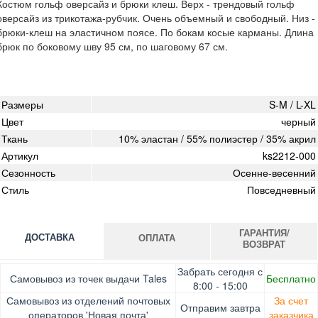
Костюм гольф оверсайз и брюки клеш. Верх - трендовый гольф
оверсайз из трикотажа-рубчик. Очень объемный и свободный. Низ -
брюки-клеш на эластичном поясе. По бокам косые карманы. Длина
брюк по боковому шву 95 см, по шаговому 67 см.
Размеры
S-M / L-XL
Цвет
черный
Ткань
10% эластан / 55% полиэстер / 35% акрил
Артикул
ks2212-000
Сезонность
Осенне-весенний
Стиль
Повседневный
ГАРАНТИЯ/
ДОСТАВКА
ОПЛАТА
ВОЗВРАТ
Оплата при получении товара, Картой онлайн, Google
Гарантия. Обмен/возврат товара в течение 14 дней.
Забрать сегодня с
Самовывоз из точек выдачи Tales
Бесплатно
Pay, Безналичными для юридических лиц, Безналичными
Доставка за счет заказчика
8:00 - 15:00
для физических лиц, Apple Pay, Mastercard, Visa
Самовывоз из отделений почтовых
За счет
Отправим завтра
операторов 'Новая почта'
заказчика