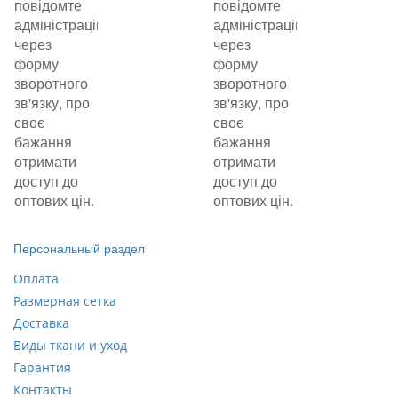
повідомте
повідомте
адміністрацію
адміністрацію
через
через
форму
форму
зворотного
зворотного
зв'язку, про
зв'язку, про
своє
своє
бажання
бажання
отримати
отримати
доступ до
доступ до
оптових цін.
оптових цін.
Персональный раздел
Оплата
Размерная сетка
Доставка
Виды ткани и уход
Гарантия
Контакты