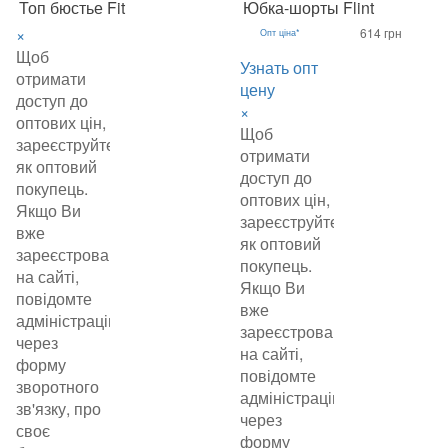
Топ бюстье Fit
Юбка-шорты Flint
×
614 грн
Опт ціна*
Щоб
Узнать опт
отримати
цену
доступ до
×
оптових цін,
Щоб
зареєструйтеся
отримати
як оптовий
доступ до
покупець.
оптових цін,
Якщо Ви
зареєструйтеся
вже
як оптовий
зареєстровані
покупець.
на сайті,
Якщо Ви
повідомте
вже
адміністрацію
зареєстровані
через
на сайті,
форму
повідомте
зворотного
адміністрацію
зв'язку, про
через
своє
форму