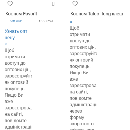
Костюм Favorit
Костюм Tatoo_long клеш
×
1663 грн
Опт ціна*
Щоб
Узнать опт
отримати
цену
доступ до
×
оптових цін,
Щоб
зареєструйтеся
отримати
як оптовий
доступ до
покупець.
оптових цін,
Якщо Ви
зареєструйтеся
вже
як оптовий
зареєстровані
покупець.
на сайті,
Якщо Ви
повідомте
вже
адміністрацію
зареєстровані
через
на сайті,
форму
повідомте
зворотного
адміністрацію
зв'язку, про