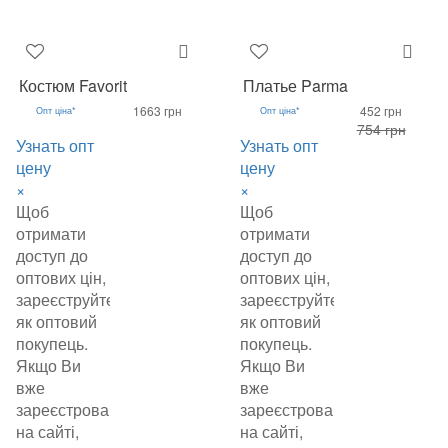
Костюм Favorit
Платье Parma
1663 грн
452 грн
Опт ціна*
Опт ціна*
754 грн
Узнать опт
Узнать опт
цену
цену
×
×
Щоб
Щоб
отримати
отримати
доступ до
доступ до
оптових цін,
оптових цін,
зареєструйтеся
зареєструйтеся
як оптовий
як оптовий
покупець.
покупець.
Якщо Ви
Якщо Ви
вже
вже
зареєстровані
зареєстровані
на сайті,
на сайті,