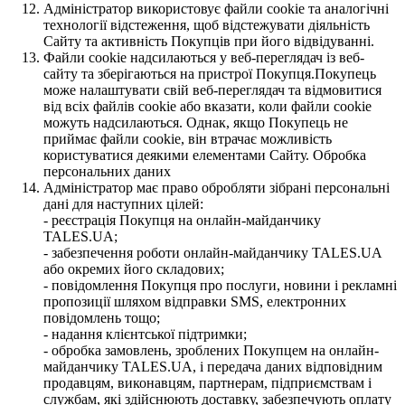
Адміністратор використовує файли cookie та аналогічні
технології відстеження, щоб відстежувати діяльність
Сайту та активність Покупців при його відвідуванні.
Файли cookie надсилаються у веб-переглядач із веб-
сайту та зберігаються на пристрої Покупця.Покупець
може налаштувати свій веб-переглядач та відмовитися
від всіх файлів cookie або вказати, коли файли cookie
можуть надсилаються. Однак, якщо Покупець не
приймає файли cookie, він втрачає можливість
користуватися деякими елементами Сайту. Обробка
персональних даних
Адміністратор має право обробляти зібрані персональні
дані для наступних цілей:
- реєстрація Покупця на онлайн-майданчику
TALES.UA;
- забезпечення роботи онлайн-майданчику TALES.UA
або окремих його складових;
- повідомлення Покупця про послуги, новини і рекламні
пропозиції шляхом відправки SMS, електронних
повідомлень тощо;
- надання клієнтської підтримки;
- обробка замовлень, зроблених Покупцем на онлайн-
майданчику TALES.UA, і передача даних відповідним
продавцям, виконавцям, партнерам, підприємствам і
службам, які здійснюють доставку, забезпечують оплату