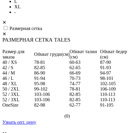
L
XL
-
✕
Размерная сетка
✕
РАЗМЕРНАЯ СЕТКА TALES
Размер для
Обхват талии
Обхват бедер
Обхват груди(см)
заказа
(см)
(см)
40 / XS
78-81
60-63
87-90
42 / S
82-85
62-65
91-93
44 / M
86-90
66-69
94-97
46 / L
91-94
70-73
98-101
48 / XL
95-98
74-77
102-105
50 / 2XL
99-102
78-81
106-109
52 / 3XL
103-106
82-85
110-113
52 / 3XL
103-106
82-85
110-113
OneSize
82-98
62-77
91-105
(0)
Узнать опт. цену