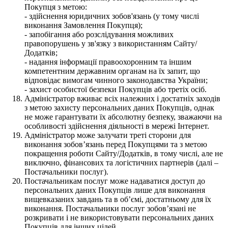
Покупця з метою:
- здійснення юридичних зобов'язань (у тому числі
виконання Замовлення Покупця);
- запобігання або розслідування можливих
правопорушень у зв'язку з використанням Сайту/
Додатків;
- надання інформації правоохоронним та іншим
компетентним державним органам на їх запит, що
відповідає вимогам чинного законодавства України;
- захист особистої безпеки Покупців або третіх осіб.
Адміністратор вживає всіх належних і достатніх заходів
з метою захисту персональних даних Покупців, однак
не може гарантувати їх абсолютну безпеку, зважаючи на
особливості здійснення діяльності в мережі Інтернет.
Адміністратор може залучати треті сторони для
виконання зобов’язань перед Покупцями та з метою
покращення роботи Сайту/Додатків, в тому числі, але не
виключно, фінансових та логістичних партнерів (далі –
Постачальники послуг).
Постачальникам послуг може надаватися доступ до
персональних даних Покупців лише для виконання
вищевказаних завдань та в об’ємі, достатньому для їх
виконання. Постачальники послуг зобов’язані не
розкривати і не використовувати персональних даних
Покупців для інших цілей.