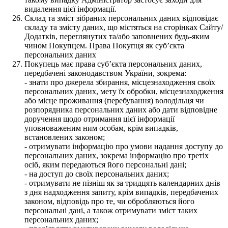
видалення цієї інформації.
Склад та зміст зібраних персональних даних відповідає
складу та змісту даних, що містяться на сторінках Сайту/
Додатків, переглянутих та/або заповнених будь-яким
чином Покупцем. Права Покупця як суб’єкта
персональних даних
Покупець має права суб’єкта персональних даних,
передбачені законодавством України, зокрема:
- знати про джерела збирання, місцезнаходження своїх
персональних даних, мету їх обробки, місцезнаходження
або місце проживання (перебування) володільця чи
розпорядника персональних даних або дати відповідне
доручення щодо отримання цієї інформації
уповноваженим ним особам, крім випадків,
встановлених законом;
- отримувати інформацію про умови надання доступу до
персональних даних, зокрема інформацію про третіх
осіб, яким передаються його персональні дані;
- на доступ до своїх персональних даних;
- отримувати не пізніш як за тридцять календарних днів
з дня надходження запиту, крім випадків, передбачених
законом, відповідь про те, чи обробляються його
персональні дані, а також отримувати зміст таких
персональних даних;