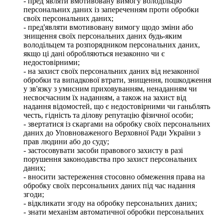
- пред’являти вмотивовану вимогу володільцю
персональних даних із запереченням проти обробки
своїх персональних даних;
- пред'являти вмотивовану вимогу щодо зміни або
знищення своїх персональних даних будь-яким
володільцем та розпорядником персональних даних,
якщо ці дані обробляються незаконно чи є
недостовірними;
- на захист своїх персональних даних від незаконної
обробки та випадкової втрати, знищення, пошкодження
у зв'язку з умисним приховуванням, ненаданням чи
несвоєчасним їх наданням, а також на захист від
надання відомостей, що є недостовірними чи ганьблять
честь, гідність та ділову репутацію фізичної особи;
- звертатися із скаргами на обробку своїх персональних
даних до Уповноваженого Верховної Ради України з
прав людини або до суду;
- застосовувати засоби правового захисту в разі
порушення законодавства про захист персональних
даних;
- вносити застереження стосовно обмеження права на
обробку своїх персональних даних під час надання
згоди;
- відкликати згоду на обробку персональних даних;
- знати механізм автоматичної обробки персональних