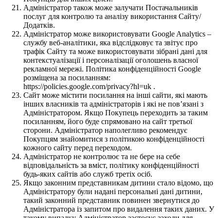
Адміністратор також може залучати Постачальників
послуг для контролю та аналізу використання Сайту/
Додатків.
Адміністратор може використовувати Google Analytics –
службу веб-аналітики, яка відслідковує та звітує про
трафік Сайту та може використовувати зібрані дані для
контекстуалізації і персоналізації оголошень власної
рекламної мережі. Політика конфіденційності Google
розміщена за посиланням:
https://policies.google.com/privacy?hl=uk .
Сайт може містити посилання на інші сайти, які мають
інших власників та адміністраторів і які не пов’язані з
Адміністратором. Якщо Покупець переходить за таким
посиланням, його буде спрямовано на сайт третьої
сторони. Адміністратор наполегливо рекомендує
Покупцям знайомитися з політикою конфіденційності
кожного сайту перед переходом.
Адміністратор не контролює та не бере на себе
відповідальність за вміст, політику конфіденційності
будь-яких сайтів або служб третіх осіб.
Якщо законним представникам дитини стало відомо, що
Адміністратору були надані персональні дані дитини,
такий законний представник повинен звернутися до
Адміністратора із запитом про видалення таких даних. У
такому випадку Адміністратор застосує заходи для