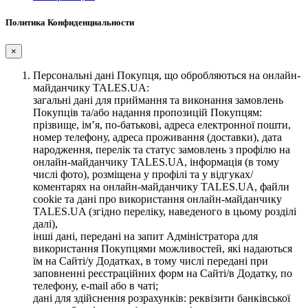
Политика Конфиденциальности
×
Персональні дані Покупця, що обробляються на онлайн-
майданчику TALES.UA:
загальні дані для приймання та виконання замовлень
Покупців та/або надання пропозицій Покупцям:
прізвище, ім’я, по-батькові, адреса електронної пошти,
номер телефону, адреса проживання (доставки), дата
народження, перелік та статус замовлень з профілю на
онлайн-майданчику TALES.UA, інформація (в тому
числі фото), розміщена у профілі та у відгуках/
коментарях на онлайн-майданчику TALES.UA, файли
cookie та дані про використання онлайн-майданчику
TALES.UA (згідно переліку, наведеного в цьому розділі
далі),
інші дані, передані на запит Адміністратора для
використання Покупцями можливостей, які надаються
їм на Сайті/у Додатках, в тому числі передані при
заповненні реєстраційних форм на Сайті/в Додатку, по
телефону, e-mail або в чаті;
дані для здійснення розрахунків: реквізити банківської