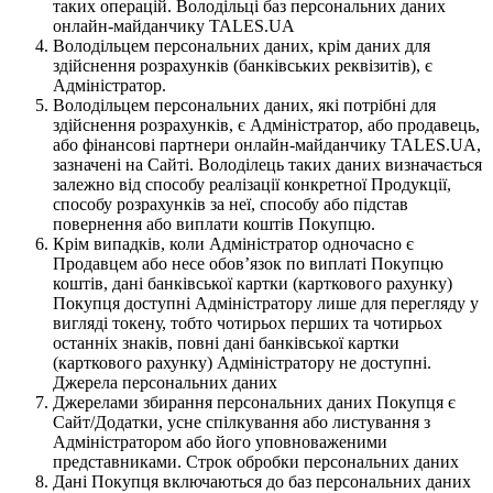
таких операцій. Володільці баз персональних даних
онлайн-майданчику TALES.UA
Володільцем персональних даних, крім даних для
здійснення розрахунків (банківських реквізитів), є
Адміністратор.
Володільцем персональних даних, які потрібні для
здійснення розрахунків, є Адміністратор, або продавець,
або фінансові партнери онлайн-майданчику TALES.UA,
зазначені на Сайті. Володілець таких даних визначається
залежно від способу реалізації конкретної Продукції,
способу розрахунків за неї, способу або підстав
повернення або виплати коштів Покупцю.
Крім випадків, коли Адміністратор одночасно є
Продавцем або несе обов’язок по виплаті Покупцю
коштів, дані банківської картки (карткового рахунку)
Покупця доступні Адміністратору лише для перегляду у
вигляді токену, тобто чотирьох перших та чотирьох
останніх знаків, повні дані банківської картки
(карткового рахунку) Адміністратору не доступні.
Джерела персональних даних
Джерелами збирання персональних даних Покупця є
Сайт/Додатки, усне спілкування або листування з
Адміністратором або його уповноваженими
представниками. Строк обробки персональних даних
Дані Покупця включаються до баз персональних даних