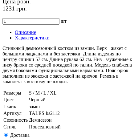
Цена розн.
1231 грн.
шт
Описание
Характеристики
Стильный демисезонный костюм из замши. Верх - жакет с
большими лацканами и без застежки. Длина изделия по
центру спинки 57 см. Длина рукава 62 см. Низ - зауженные к
низу брюки со средней посадкой по талии. Модель снабжена
двумя боковыми функциональными карманами. Пояс брюк
выполнен из экокожи с застежкой на крючок. Ремень в
комплект к костюму не входит.
Размеры
S / M / L / XL
Цвет
Черный
Ткань
замш
Артикул
TALES-ks2112
Сезонность
Демисезон
Стиль
Повседневный
Доставка