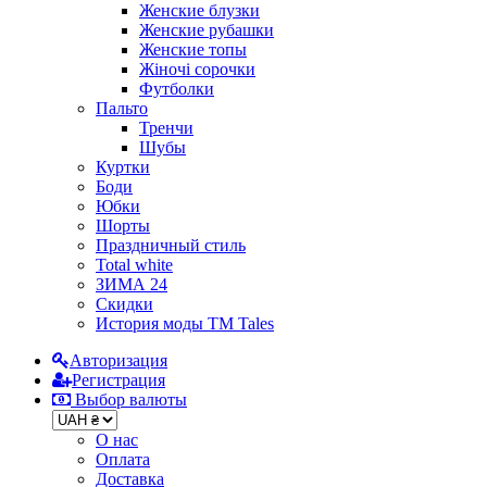
Женские блузки
Женские рубашки
Женские топы
Жіночі сорочки
Футболки
Пальто
Тренчи
Шубы
Куртки
Боди
Юбки
Шорты
Праздничный стиль
Total white
ЗИМА 24
Скидки
История моды ТМ Tales
Авторизация
Регистрация
Выбор валюты
О нас
Оплата
Доставка