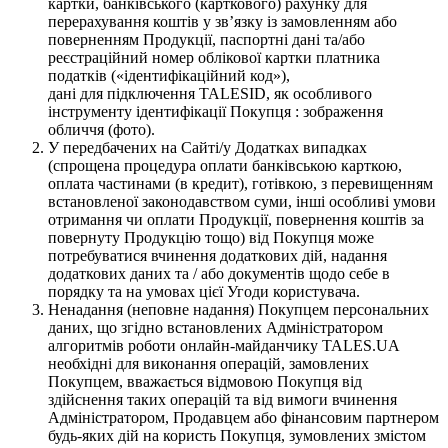
картки, банківського (карткового) рахунку для
перерахування коштів у зв’язку із замовленням або
поверненням Продукції, паспортні дані та/або
реєстраційний номер облікової картки платника
податків («ідентифікаційний код»),
дані для підключення TALESID, як особливого
інструменту ідентифікації Покупця : зображення
обличчя (фото).
У передбачених на Сайті/у Додатках випадках
(спрощена процедура оплати банківською карткою,
оплата частинами (в кредит), готівкою, з перевищенням
встановленої законодавством суми, інші особливі умови
отримання чи оплати Продукції, повернення коштів за
повернуту Продукцію тощо) від Покупця може
потребуватися вчинення додаткових дій, надання
додаткових даних та / або документів щодо себе в
порядку та на умовах цієї Угоди користувача.
Ненадання (неповне надання) Покупцем персональних
даних, що згідно встановлених Адміністратором
алгоритмів роботи онлайн-майданчику TALES.UA
необхідні для виконання операцій, замовлених
Покупцем, вважається відмовою Покупця від
здійснення таких операцій та від вимоги вчинення
Адміністратором, Продавцем або фінансовим партнером
будь-яких дій на користь Покупця, зумовлених змістом