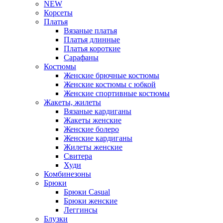
NEW
Корсеты
Платья
Вязаные платья
Платья длинные
Платья короткие
Сарафаны
Костюмы
Женские брючные костюмы
Женские костюмы с юбкой
Женские спортивные костюмы
Жакеты, жилеты
Вязаные кардиганы
Жакеты женские
Женские болеро
Женские кардиганы
Жилеты женские
Свитера
Худи
Комбинезоны
Брюки
Брюки Casual
Брюки женские
Леггинсы
Блузки