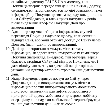
онлайн-майданчику TALES.UA з моменту, коли
Покупець вперше передає такі дані на Сайті/в Додатку,
оновлюються та доповнюються по мірі одержання такої
інформації від Покупця протягом періоду використання
ним Сайту/Додатків, а також трьох наступних років
після видалення Профілю Покупця. Дані про
використання
Адміністратор може збирати інформацію, яку веб-
переглядач Покупця надсилає щоразу, коли останній
відвідує Сайт, або коли отримує доступ до Сайту через
Додаток (далі – Дані про використання).
Дані про використання можуть містити таку
інформацію, як адреса інтернет-протоколу комп'ютера
Покупця (наприклад, IP-адреса), тип браузера, версія
браузера, сторінки Сайту, які відвідує Покупець, час і
дата відвідування, час, витрачений на ці сторінки,
унікальний ідентифікатор пристрою та інші діагностичні
дані.
Якщо Покупець отримує доступ до Сайту через
Додаток, дані про використання можуть містити
інформацію про тип використовуваного мобільного
пристрою, унікальний ідентифікатор мобільного
пристрою, IP-адресу мобільного пристрою, мобільну
операційну систему, тип мобільного Інтернет-браузера
та інші діагностичні дані. Файли cookie