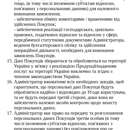
тощо, (в тому числі іноземним суб'єктам відносин,
пов'язаних з персональними даними) для належного
виконання замовлення;
- забезпечення обміну коментарями / враженнями від
здійснених Покупок;
- забезпечення реалізації господарських, цивільно-
правових, податкових відносин та відносин у сфері,
передбаченої статутними документами Адміністратора,
ведення бухгалтерського обліку та здійснення
операційної діяльності, необхідних для виконання
замовлень Покупців.
Дані Покупців збираються та обробляються на території
України у зв'язку з реалізацією Продукції/наданням
послуг на території України виключно та згідно з
чинним законодавством України.
Адміністратор вживатиме всіх необхідних заходів, щоб
гарантувати, що персональні дані Покупця будуть
оброблятися надійно і відповідно до Угоди користувача,
та не будуть передані третій стороні, доки вона не
забезпечить належні засоби контролю щодо захисту
персональних даних.
Адміністратор має право на передачу та розголошення
персональних даних Покупців третім особам (в тому
числі іноземним суб'єктам відносин, пов'язаних з
персональними даними) без повідомлення про це