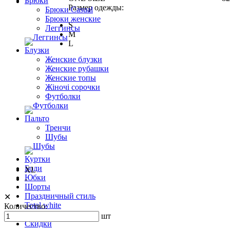
Брюки
Размер одежды:
Брюки Casual
Брюки женские
S
Леггинсы
M
L
Блузки
Женские блузки
Женские рубашки
Женские топы
Жіночі сорочки
Футболки
Пальто
Тренчи
Шубы
Куртки
Боди
XL
Юбки
-
Шорты
Праздничный стиль
✕
Total white
Количество:
ЗИМА 24
шт
Скидки