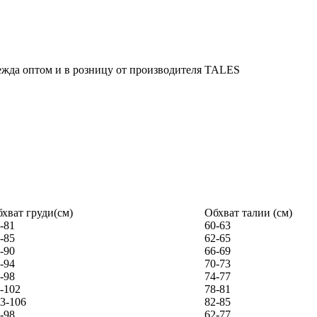
хват груди(см)
Обхват талии (см)
-81
60-63
-85
62-65
-90
66-69
-94
70-73
-98
74-77
-102
78-81
3-106
82-85
-98
62-77