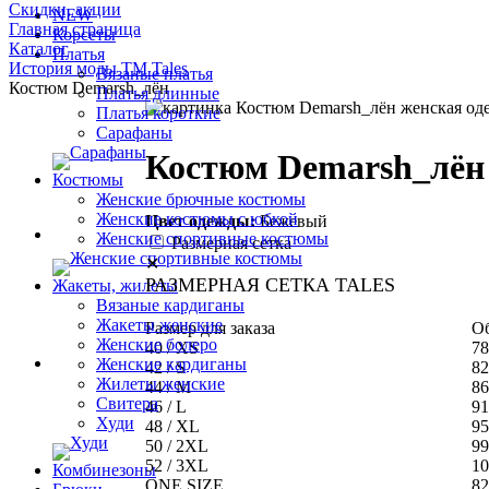
Скидки, акции
NEW
Главная страница
Корсеты
Каталог
Платья
История моды ТМ Tales
Вязаные платья
Костюм Demarsh_лён
Платья длинные
Платья короткие
Сарафаны
Костюм Demarsh_лён
Костюмы
Женские брючные костюмы
Женские костюмы с юбкой
Цвет одежды:
Бежевый
Женские спортивные костюмы
Размерная сетка
✕
РАЗМЕРНАЯ СЕТКА TALES
Жакеты, жилеты
Вязаные кардиганы
Жакеты женские
Размер для заказа
Об
Женские болеро
40 / XS
78
Женские кардиганы
42 / S
82
Жилеты женские
44 / M
86
Свитера
46 / L
91
Худи
48 / XL
95
50 / 2XL
99
52 / 3XL
10
Комбинезоны
ONE SIZE
82