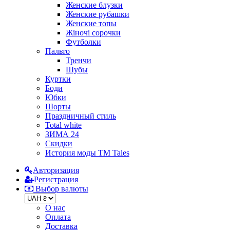
Женские блузки
Женские рубашки
Женские топы
Жіночі сорочки
Футболки
Пальто
Тренчи
Шубы
Куртки
Боди
Юбки
Шорты
Праздничный стиль
Total white
ЗИМА 24
Скидки
История моды ТМ Tales
Авторизация
Регистрация
Выбор валюты
О нас
Оплата
Доставка