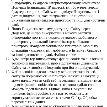
інформацію, як адреса інтернет-протоколу комп'ютера
Покупця (наприклад, IP-адреса), тип браузера, версія
браузера, сторінки Сайту, які відвідує Покупець, час і
дата відвідування, час, витрачений на ці сторінки,
унікальний ідентифікатор пристрою та інші діагностичні
дані.
Якщо Покупець отримує доступ до Сайту через
Додаток, дані про використання можуть містити
інформацію про тип використовуваного мобільного
пристрою, унікальний ідентифікатор мобільного
пристрою, IP-адресу мобільного пристрою, мобільну
операційну систему, тип мобільного Інтернет-браузера
та інші діагностичні дані. Файли cookie
Адміністратор використовує файли cookie та аналогічні
технології відстеження, щоб відстежувати діяльність
Сайту та активність Покупців при його відвідуванні.
Файли cookie надсилаються у веб-переглядач із веб-
сайту та зберігаються на пристрої Покупця.Покупець
може налаштувати свій веб-переглядач та відмовитися
від всіх файлів cookie або вказати, коли файли cookie
можуть надсилаються. Однак, якщо Покупець не
приймає файли cookie, він втрачає можливість
користуватися деякими елементами Сайту. Обробка
персональних даних
Адміністратор має право обробляти зібрані персональні