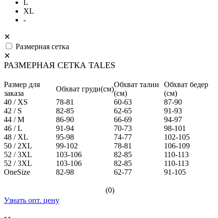
L
XL
-
✕
Размерная сетка
✕
РАЗМЕРНАЯ СЕТКА TALES
Размер для
Обхват талии
Обхват бедер
Обхват груди(см)
заказа
(см)
(см)
40 / XS
78-81
60-63
87-90
42 / S
82-85
62-65
91-93
44 / M
86-90
66-69
94-97
46 / L
91-94
70-73
98-101
48 / XL
95-98
74-77
102-105
50 / 2XL
99-102
78-81
106-109
52 / 3XL
103-106
82-85
110-113
52 / 3XL
103-106
82-85
110-113
OneSize
82-98
62-77
91-105
(0)
Узнать опт. цену