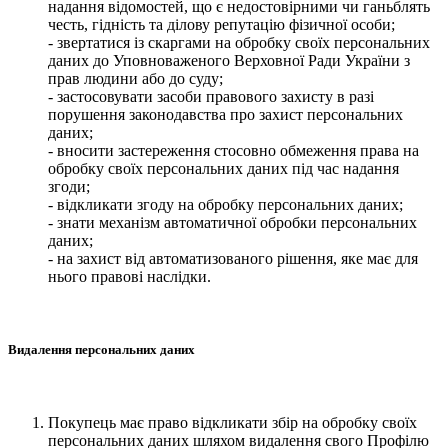
надання відомостей, що є недостовірними чи ганьблять
честь, гідність та ділову репутацію фізичної особи;
- звертатися із скаргами на обробку своїх персональних
даних до Уповноваженого Верховної Ради України з
прав людини або до суду;
- застосовувати засоби правового захисту в разі
порушення законодавства про захист персональних
даних;
- вносити застереження стосовно обмеження права на
обробку своїх персональних даних під час надання
згоди;
- відкликати згоду на обробку персональних даних;
- знати механізм автоматичної обробки персональних
даних;
- на захист від автоматизованого рішення, яке має для
нього правові наслідки.
Видалення персональних даних
Покупець має право відкликати збір на обробку своїх
персональних даних шляхом видалення свого Профілю