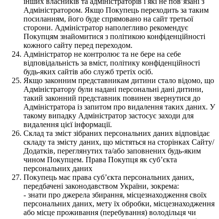
інших власників та адміністраторів і які не пов’язані з
Адміністратором. Якщо Покупець переходить за таким
посиланням, його буде спрямовано на сайт третьої
сторони. Адміністратор наполегливо рекомендує
Покупцям знайомитися з політикою конфіденційності
кожного сайту перед переходом.
Адміністратор не контролює та не бере на себе
відповідальність за вміст, політику конфіденційності
будь-яких сайтів або служб третіх осіб.
Якщо законним представникам дитини стало відомо, що
Адміністратору були надані персональні дані дитини,
такий законний представник повинен звернутися до
Адміністратора із запитом про видалення таких даних. У
такому випадку Адміністратор застосує заходи для
видалення цієї інформації.
Склад та зміст зібраних персональних даних відповідає
складу та змісту даних, що містяться на сторінках Сайту/
Додатків, переглянутих та/або заповнених будь-яким
чином Покупцем. Права Покупця як суб’єкта
персональних даних
Покупець має права суб’єкта персональних даних,
передбачені законодавством України, зокрема:
- знати про джерела збирання, місцезнаходження своїх
персональних даних, мету їх обробки, місцезнаходження
або місце проживання (перебування) володільця чи