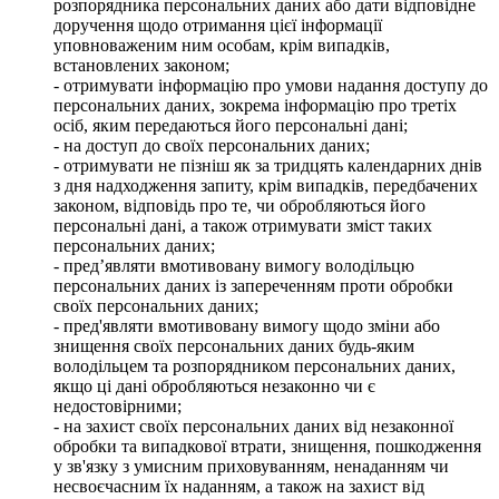
розпорядника персональних даних або дати відповідне
доручення щодо отримання цієї інформації
уповноваженим ним особам, крім випадків,
встановлених законом;
- отримувати інформацію про умови надання доступу до
персональних даних, зокрема інформацію про третіх
осіб, яким передаються його персональні дані;
- на доступ до своїх персональних даних;
- отримувати не пізніш як за тридцять календарних днів
з дня надходження запиту, крім випадків, передбачених
законом, відповідь про те, чи обробляються його
персональні дані, а також отримувати зміст таких
персональних даних;
- пред’являти вмотивовану вимогу володільцю
персональних даних із запереченням проти обробки
своїх персональних даних;
- пред'являти вмотивовану вимогу щодо зміни або
знищення своїх персональних даних будь-яким
володільцем та розпорядником персональних даних,
якщо ці дані обробляються незаконно чи є
недостовірними;
- на захист своїх персональних даних від незаконної
обробки та випадкової втрати, знищення, пошкодження
у зв'язку з умисним приховуванням, ненаданням чи
несвоєчасним їх наданням, а також на захист від