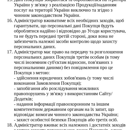
України у зв'язку з реалізацією Продукції/наданням
послуг на території України виключно та згідно з
чинним законодавством України.
Адміністратор вживатиме всіх необхідних заходів, щоб
гарантувати, що персональні дані Покупця будуть
оброблятися надійно і відповідно до Угоди користувача,
та не будуть передані третій стороні, доки вона не
забезпечить належні засоби контролю щодо захисту
персональних даних.
Адміністратор має право на передачу та розголошення
персональних даних Покупців третім особам (в тому
числі іноземним суб'єктам відносин, пов'язаних з
персональними даними) без повідомлення про це
Покупця з метою:
- здійснення юридичних зобов'язань (у тому числі
виконання Замовлення Покупця);
- запобігання або розслідування можливих
правопорушень у зв'язку з використанням Сайту/
Додатків;
- надання інформації правоохоронним та іншим
компетентним державним органам на їх запит, що
відповідає вимогам чинного законодавства України;
- захист особистої безпеки Покупців або третіх осіб.
Адміністратор вживає всіх належних і достатніх заходів