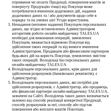
отримання чи оплати Продукції, повернення коштів за
повернуту Продукцію тощо) від Покупця може
потребуватися вчинення додаткових дій, надання
додаткових даних та / або документів щодо себе в
порядку та на умовах цієї Угоди користувача.
Ненадання (неповне надання) Покупцем персональних
даних, що згідно встановлених Адміністратором
алгоритмів роботи онлайн-майданчику TALES.UA
необхідні для виконання операцій, замовлених
Покупцем, вважається відмовою Покупця від
здійснення таких операцій та від вимоги вчинення
Адміністратором, Продавцем або фінансовим партнером
будь-яких дій на користь Покупця, зумовлених змістом
таких операцій. Володільці баз персональних даних
онлайн-майданчику TALES.UA
Володільцем персональних даних, крім даних для
здійснення розрахунків (банківських реквізитів), є
Адміністратор.
Володільцем персональних даних, які потрібні для
здійснення розрахунків, є Адміністратор, або продавець,
або фінансові партнери онлайн-майданчику TALES.UA,
зазначені на Сайті. Володілець таких даних визначається
залежно від способу реалізації конкретної Продукції,
способу розрахунків за неї, способу або підстав
повернення або виплати коштів Покупцю.