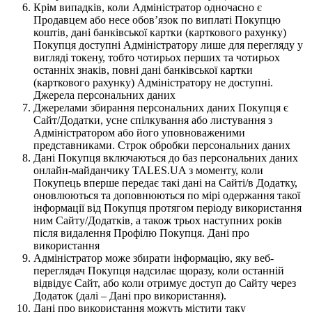
Крім випадків, коли Адміністратор одночасно є
Продавцем або несе обов’язок по виплаті Покупцю
коштів, дані банківської картки (карткового рахунку)
Покупця доступні Адміністратору лише для перегляду у
вигляді токену, тобто чотирьох перших та чотирьох
останніх знаків, повні дані банківської картки
(карткового рахунку) Адміністратору не доступні.
Джерела персональних даних
Джерелами збирання персональних даних Покупця є
Сайт/Додатки, усне спілкування або листування з
Адміністратором або його уповноваженими
представниками. Строк обробки персональних даних
Дані Покупця включаються до баз персональних даних
онлайн-майданчику TALES.UA з моменту, коли
Покупець вперше передає такі дані на Сайті/в Додатку,
оновлюються та доповнюються по мірі одержання такої
інформації від Покупця протягом періоду використання
ним Сайту/Додатків, а також трьох наступних років
після видалення Профілю Покупця. Дані про
використання
Адміністратор може збирати інформацію, яку веб-
переглядач Покупця надсилає щоразу, коли останній
відвідує Сайт, або коли отримує доступ до Сайту через
Додаток (далі – Дані про використання).
Дані про використання можуть містити таку