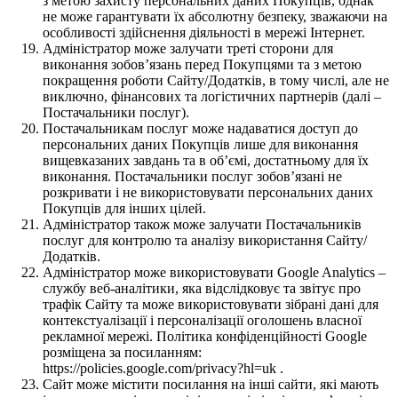
з метою захисту персональних даних Покупців, однак
не може гарантувати їх абсолютну безпеку, зважаючи на
особливості здійснення діяльності в мережі Інтернет.
Адміністратор може залучати треті сторони для
виконання зобов’язань перед Покупцями та з метою
покращення роботи Сайту/Додатків, в тому числі, але не
виключно, фінансових та логістичних партнерів (далі –
Постачальники послуг).
Постачальникам послуг може надаватися доступ до
персональних даних Покупців лише для виконання
вищевказаних завдань та в об’ємі, достатньому для їх
виконання. Постачальники послуг зобов’язані не
розкривати і не використовувати персональних даних
Покупців для інших цілей.
Адміністратор також може залучати Постачальників
послуг для контролю та аналізу використання Сайту/
Додатків.
Адміністратор може використовувати Google Analytics –
службу веб-аналітики, яка відслідковує та звітує про
трафік Сайту та може використовувати зібрані дані для
контекстуалізації і персоналізації оголошень власної
рекламної мережі. Політика конфіденційності Google
розміщена за посиланням:
https://policies.google.com/privacy?hl=uk .
Сайт може містити посилання на інші сайти, які мають