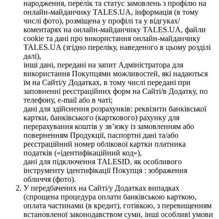
народження, перелік та статус замовлень з профілю на
онлайн-майданчику TALES.UA, інформація (в тому
числі фото), розміщена у профілі та у відгуках/
коментарях на онлайн-майданчику TALES.UA, файли
cookie та дані про використання онлайн-майданчику
TALES.UA (згідно переліку, наведеного в цьому розділі
далі),
інші дані, передані на запит Адміністратора для
використання Покупцями можливостей, які надаються
їм на Сайті/у Додатках, в тому числі передані при
заповненні реєстраційних форм на Сайті/в Додатку, по
телефону, e-mail або в чаті;
дані для здійснення розрахунків: реквізити банківської
картки, банківського (карткового) рахунку для
перерахування коштів у зв’язку із замовленням або
поверненням Продукції, паспортні дані та/або
реєстраційний номер облікової картки платника
податків («ідентифікаційний код»),
дані для підключення TALESID, як особливого
інструменту ідентифікації Покупця : зображення
обличчя (фото).
У передбачених на Сайті/у Додатках випадках
(спрощена процедура оплати банківською карткою,
оплата частинами (в кредит), готівкою, з перевищенням
встановленої законодавством суми, інші особливі умови