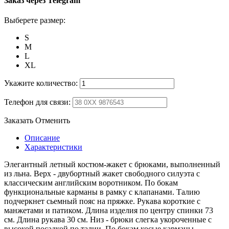
Заказ через Telegram
Выберете размер:
S
M
L
XL
Укажите количество:
Телефон для связи:
Заказать
Отменить
Описание
Характеристики
Элегантный летный костюм-жакет с брюками, выполненный
из льна. Верх - двубортный жакет свободного силуэта с
классическим английским воротником. По бокам
функциональные карманы в рамку с клапанами. Талию
подчеркнет сьемный пояс на пряжке. Рукава короткие с
манжетами и патиком. Длина изделия по центру спинки 73
см. Длина рукава 30 см. Низ - брюки слегка укороченные с
высокой посадкой по талии. По бокам косые карманы.