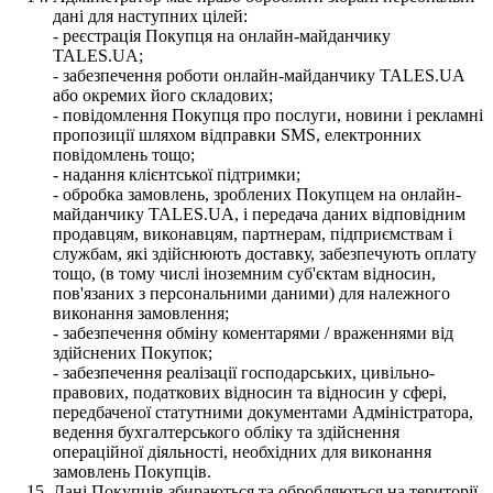
дані для наступних цілей:
- реєстрація Покупця на онлайн-майданчику
TALES.UA;
- забезпечення роботи онлайн-майданчику TALES.UA
або окремих його складових;
- повідомлення Покупця про послуги, новини і рекламні
пропозиції шляхом відправки SMS, електронних
повідомлень тощо;
- надання клієнтської підтримки;
- обробка замовлень, зроблених Покупцем на онлайн-
майданчику TALES.UA, і передача даних відповідним
продавцям, виконавцям, партнерам, підприємствам і
службам, які здійснюють доставку, забезпечують оплату
тощо, (в тому числі іноземним суб'єктам відносин,
пов'язаних з персональними даними) для належного
виконання замовлення;
- забезпечення обміну коментарями / враженнями від
здійснених Покупок;
- забезпечення реалізації господарських, цивільно-
правових, податкових відносин та відносин у сфері,
передбаченої статутними документами Адміністратора,
ведення бухгалтерського обліку та здійснення
операційної діяльності, необхідних для виконання
замовлень Покупців.
Дані Покупців збираються та обробляються на території