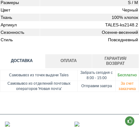
Размеры
S / M
Цвет
Черный
Ткань
100% хлопок
Артикул
TALES-ks2148.2
Сезонность
Осенне-весенний
Стиль
Повседневный
ГАРАНТИЯ/
ДОСТАВКА
ОПЛАТА
ВОЗВРАТ
Забрать сегодня с
Оплата при получении товара, Картой онлайн, Google
Гарантия. Обмен/возврат товара в течение 14 дней.
Самовывоз из точек выдачи Tales
Бесплатно
8:00 - 15:00
Pay, Безналичными для юридических лиц, Безналичными
Доставка за счет заказчика
Самовывоз из отделений почтовых
За счет
Отправим завтра
для физических лиц, Apple Pay, Mastercard, Visa
операторов 'Новая почта'
заказчика