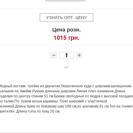
УЗНАТЬ ОПТ. ЦЕНУ
Цена розн.
1015 грн.
шт
Модный костюм -тройка из двунитки.Укороченное худи с широким капюшоном-
шалькою на змейке.Рукава длинные,широкие.Линия плеч занижена.Длина
изделия по центру спинки 51 см.Брюки свободные от бедра с высокой посадко
по талии.По бокам косые карманы. Пояс широкий с эластичной
резинкой.Длина брюк по боковому шву 108 см,по шаговому 81 см.Топ на тонких
брителях .Длина топа по боку 20 см.