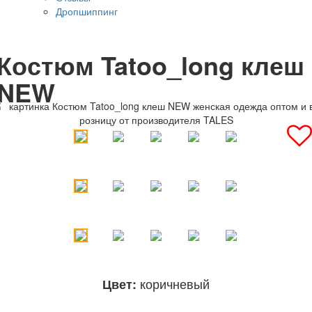
Дропшиппинг
Костюм Tatoo_long клеш
NEW
коричневый
Цвет: