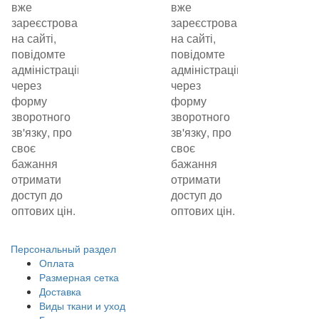
вже
вже
зареєстровані
зареєстровані
на сайті,
на сайті,
повідомте
повідомте
адміністрацію
адміністрацію
через
через
форму
форму
зворотного
зворотного
зв'язку, про
зв'язку, про
своє
своє
бажання
бажання
отримати
отримати
доступ до
доступ до
оптових цін.
оптових цін.
Персональный раздел
Оплата
Размерная сетка
Доставка
Виды ткани и уход