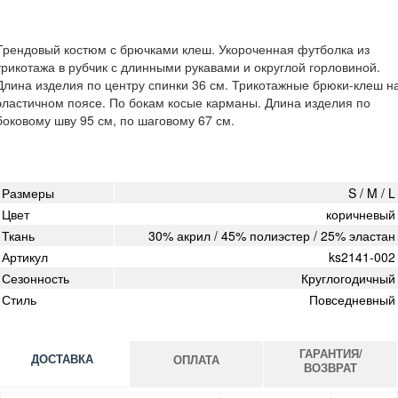
Трендовый костюм с брючками клеш. Укороченная футболка из
трикотажа в рубчик с длинными рукавами и округлой горловиной.
Длина изделия по центру спинки 36 см. Трикотажные брюки-клеш н
эластичном поясе. По бокам косые карманы. Длина изделия по
боковому шву 95 см, по шаговому 67 см.
Размеры
S / M / L
Цвет
коричневый
Ткань
30% акрил / 45% полиэстер / 25% эластан
Артикул
ks2141-002
Сезонность
Круглогодичный
Стиль
Повседневный
ГАРАНТИЯ/
ДОСТАВКА
ОПЛАТА
ВОЗВРАТ