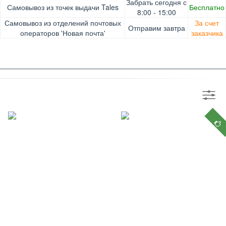
Оплата при получении товара, Картой онлайн, Google
Гарантия. Обмен/возврат товара в течение 14 дней.
Забрать сегодня с
Самовывоз из точек выдачи Tales
Бесплатно
Pay, Безналичными для юридических лиц, Безналичными
Доставка за счет заказчика
8:00 - 15:00
для физических лиц, Apple Pay, Mastercard, Visa
Самовывоз из отделений почтовых
За счет
Отправим завтра
операторов 'Новая почта'
заказчика