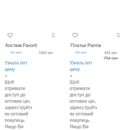
Костюм Favorit
Платье Parma
1663 грн
452 грн
Опт ціна*
Опт ціна*
754 грн
Узнать опт
Узнать опт
цену
цену
×
×
Щоб
Щоб
отримати
отримати
доступ до
доступ до
оптових цін,
оптових цін,
зареєструйтеся
зареєструйтеся
як оптовий
як оптовий
покупець.
покупець.
Якщо Ви
Якщо Ви