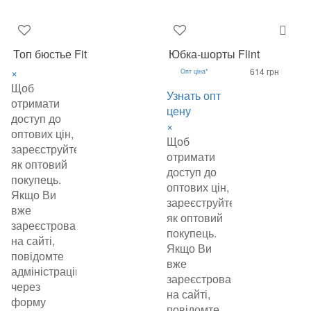
Топ бюстье Fit
Юбка-шорты Flint
×
614 грн
Опт ціна*
Щоб
Узнать опт
отримати
цену
доступ до
×
оптових цін,
Щоб
зареєструйтеся
отримати
як оптовий
доступ до
покупець.
оптових цін,
Якщо Ви
зареєструйтеся
вже
як оптовий
зареєстровані
покупець.
на сайті,
Якщо Ви
повідомте
вже
адміністрацію
зареєстровані
через
на сайті,
форму
повідомте