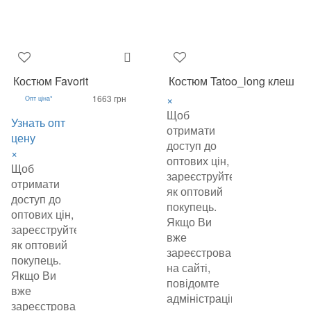
Костюм Favorit
Костюм Tatoo_long клеш
×
1663 грн
Опт ціна*
Щоб
Узнать опт
отримати
цену
доступ до
×
оптових цін,
Щоб
зареєструйтеся
отримати
як оптовий
доступ до
покупець.
оптових цін,
Якщо Ви
зареєструйтеся
вже
як оптовий
зареєстровані
покупець.
на сайті,
Якщо Ви
повідомте
вже
адміністрацію
зареєстровані