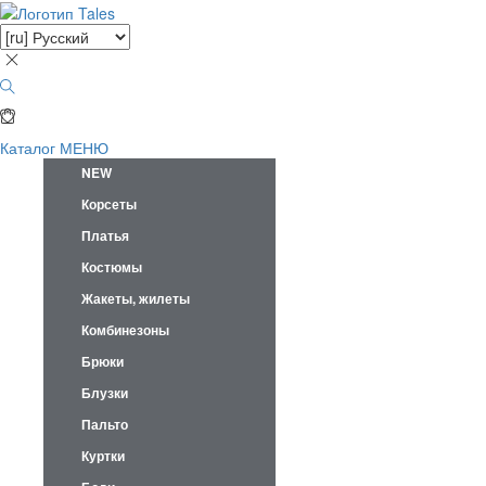
Каталог
МЕНЮ
NEW
Корсеты
Платья
Костюмы
Жакеты, жилеты
Комбинезоны
Брюки
Блузки
Пальто
Куртки