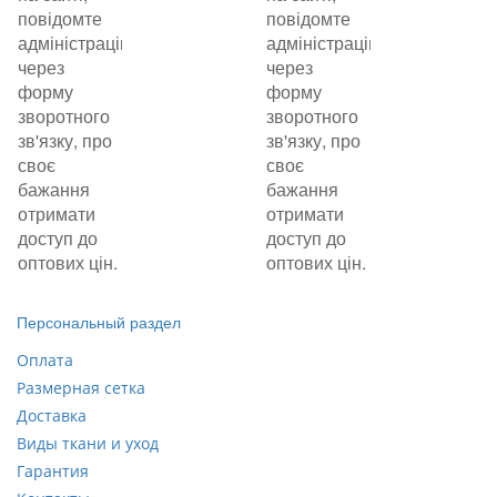
повідомте
повідомте
адміністрацію
адміністрацію
через
через
форму
форму
зворотного
зворотного
зв'язку, про
зв'язку, про
своє
своє
бажання
бажання
отримати
отримати
доступ до
доступ до
оптових цін.
оптових цін.
Персональный раздел
Оплата
Размерная сетка
Доставка
Виды ткани и уход
Гарантия