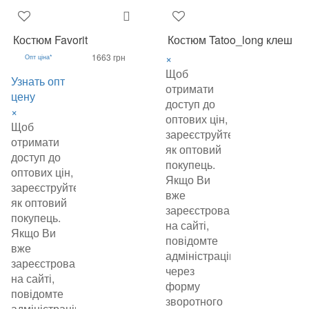
Костюм Favorit
Костюм Tatoo_long клеш
×
1663 грн
Опт ціна*
Щоб
Узнать опт
отримати
цену
доступ до
×
оптових цін,
Щоб
зареєструйтеся
отримати
як оптовий
доступ до
покупець.
оптових цін,
Якщо Ви
зареєструйтеся
вже
як оптовий
зареєстровані
покупець.
на сайті,
Якщо Ви
повідомте
вже
адміністрацію
зареєстровані
через
на сайті,
форму
повідомте
зворотного
адміністрацію