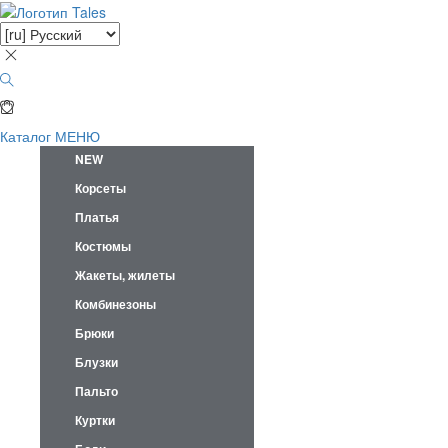
Каталог
МЕНЮ
NEW
Корсеты
Платья
Костюмы
Жакеты, жилеты
Комбинезоны
Брюки
Блузки
Пальто
Куртки