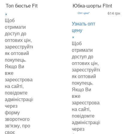
Топ бюстье Fit
Юбка-шорты Flint
×
614 грн
Опт ціна*
Щоб
Узнать опт
отримати
цену
доступ до
×
оптових цін,
Щоб
зареєструйтеся
отримати
як оптовий
доступ до
покупець.
оптових цін,
Якщо Ви
зареєструйтеся
вже
як оптовий
зареєстровані
покупець.
на сайті,
Якщо Ви
повідомте
вже
адміністрацію
зареєстровані
через
на сайті,
форму
повідомте
зворотного
адміністрацію
зв'язку, про
через
своє