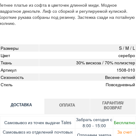
Летнее платье из софта в цветочек длинной миди. Модное
квадратное декольте. Лиф со сборкой и регулируемой кулиской.
Короткие рукава собраны под резинку. Застежка сзади на потайную
молнию.
Размеры
S / M / L
Цвет
серебро
Ткань
30% вискоза / 70% полиэстер
Артикул
1508-010
Сезонность
Весене-летний
Стиль
Повседневный
ГАРАНТИЯ/
ДОСТАВКА
ОПЛАТА
ВОЗВРАТ
Оплата при получении товара, Картой онлайн, Google
Гарантия. Обмен/возврат товара в течение 14 дней.
Забрать сегодня с
Самовывоз из точек выдачи Tales
Бесплатно
Pay, Безналичными для юридических лиц, Безналичными
Доставка за счет заказчика
8:00 - 15:00
для физических лиц, Apple Pay, Mastercard, Visa
Самовывоз из отделений почтовых
За счет
Отправим завтра