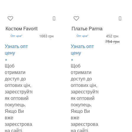
Костюм Favorit
Платье Parma
1663 грн
452 грн
Опт ціна*
Опт ціна*
754 грн
Узнать опт
Узнать опт
цену
цену
×
×
Щоб
Щоб
отримати
отримати
доступ до
доступ до
оптових цін,
оптових цін,
зареєструйтеся
зареєструйтеся
як оптовий
як оптовий
покупець.
покупець.
Якщо Ви
Якщо Ви
вже
вже
зареєстровані
зареєстровані
на сайті,
на сайті,