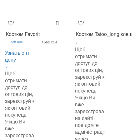
Костюм Favorit
Костюм Tatoo_long клеш
×
1663 грн
Опт ціна*
Щоб
Узнать опт
отримати
цену
доступ до
×
оптових цін,
Щоб
зареєструйтеся
отримати
як оптовий
доступ до
покупець.
оптових цін,
Якщо Ви
зареєструйтеся
вже
як оптовий
зареєстровані
покупець.
на сайті,
Якщо Ви
повідомте
вже
адміністрацію
зареєстровані
через