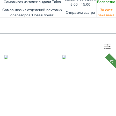
Самовывоз из точек выдачи Tales
Бесплатно
Pay, Безналичными для юридических лиц, Безналичными
Доставка за счет заказчика
8:00 - 15:00
для физических лиц, Apple Pay, Mastercard, Visa
Самовывоз из отделений почтовых
За счет
Отправим завтра
операторов 'Новая почта'
заказчика