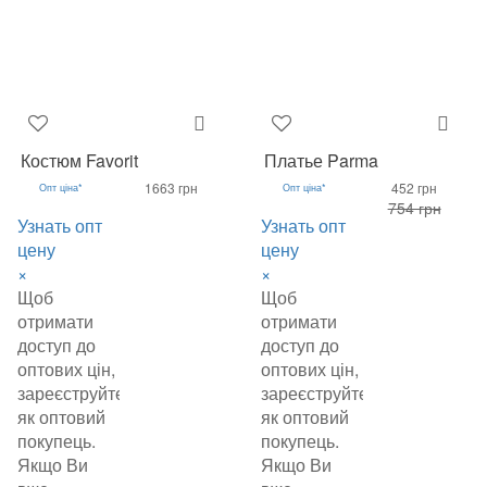
Костюм Favorit
Платье Parma
1663 грн
452 грн
Опт ціна*
Опт ціна*
754 грн
Узнать опт
Узнать опт
цену
цену
×
×
Щоб
Щоб
отримати
отримати
доступ до
доступ до
оптових цін,
оптових цін,
зареєструйтеся
зареєструйтеся
як оптовий
як оптовий
покупець.
покупець.
Якщо Ви
Якщо Ви