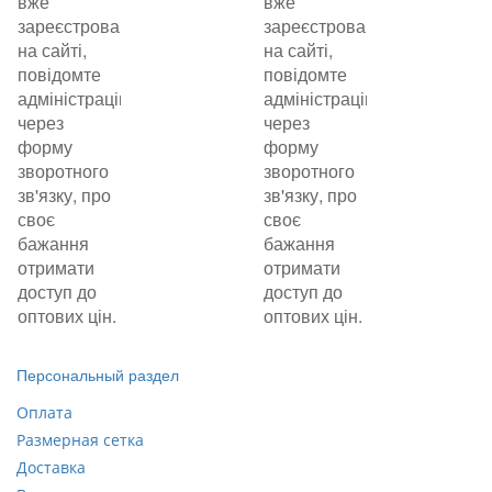
вже
вже
зареєстровані
зареєстровані
на сайті,
на сайті,
повідомте
повідомте
адміністрацію
адміністрацію
через
через
форму
форму
зворотного
зворотного
зв'язку, про
зв'язку, про
своє
своє
бажання
бажання
отримати
отримати
доступ до
доступ до
оптових цін.
оптових цін.
Персональный раздел
Оплата
Размерная сетка
Доставка