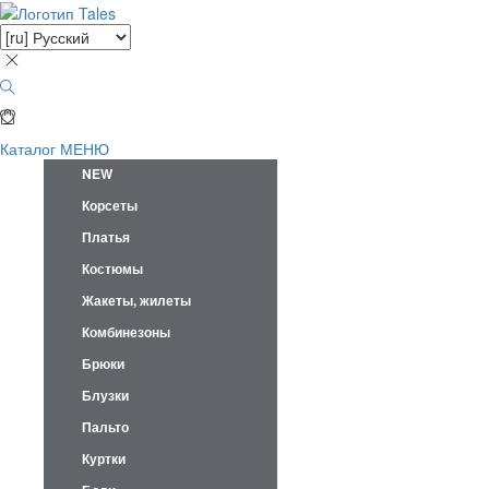
Каталог
МЕНЮ
NEW
Корсеты
Платья
Костюмы
Жакеты, жилеты
Комбинезоны
Брюки
Блузки
Пальто
Куртки