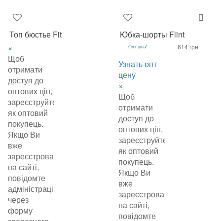
Топ бюстье Fit
Юбка-шорты Flint
×
614 грн
Опт ціна*
Щоб
Узнать опт
отримати
цену
доступ до
×
оптових цін,
Щоб
зареєструйтеся
отримати
як оптовий
доступ до
покупець.
оптових цін,
Якщо Ви
зареєструйтеся
вже
як оптовий
зареєстровані
покупець.
на сайті,
Якщо Ви
повідомте
вже
адміністрацію
зареєстровані
через
на сайті,
форму
повідомте