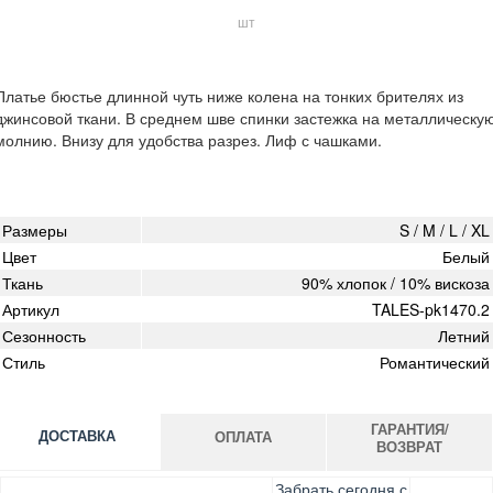
шт
Платье бюстье длинной чуть ниже колена на тонких брителях из
джинсовой ткани. В среднем шве спинки застежка на металлическу
молнию. Внизу для удобства разрез. Лиф с чашками.
Размеры
S / M / L / XL
Цвет
Белый
Ткань
90% хлопок / 10% вискоза
Артикул
TALES-pk1470.2
Сезонность
Летний
Стиль
Романтический
ГАРАНТИЯ/
ДОСТАВКА
ОПЛАТА
ВОЗВРАТ
Оплата при получении товара, Картой онлайн, Google
Гарантия. Обмен/возврат товара в течение 14 дней.
Забрать сегодня с