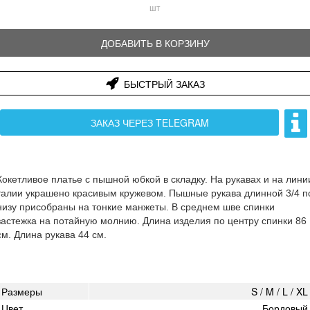
шт
ДОБАВИТЬ В КОРЗИНУ
БЫСТРЫЙ ЗАКАЗ
ЗАКАЗ ЧЕРЕЗ TELEGRAM
Кокетливое платье с пышной юбкой в складку. На рукавах и на лини
талии украшено красивым кружевом. Пышные рукава длинной 3/4 п
низу присобраны на тонкие манжеты. В среднем шве спинки
застежка на потайную молнию. Длина изделия по центру спинки 86
см. Длина рукава 44 см.
Размеры
S / M / L / XL
Цвет
Бордовый