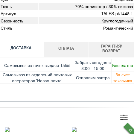
Ткань
70% полиэстер / 30% вискоза
Артикул
TALES-pk1448.1
Сезонность
Круглогодичный
Стиль
Романтический
ГАРАНТИЯ/
ДОСТАВКА
ОПЛАТА
ВОЗВРАТ
Оплата при получении товара, Картой онлайн, Google
Гарантия. Обмен/возврат товара в течение 14 дней.
Забрать сегодня с
Самовывоз из точек выдачи Tales
Бесплатно
Pay, Безналичными для юридических лиц, Безналичными
Доставка за счет заказчика
8:00 - 15:00
для физических лиц, Apple Pay, Mastercard, Visa
Самовывоз из отделений почтовых
За счет
Отправим завтра
операторов 'Новая почта'
заказчика