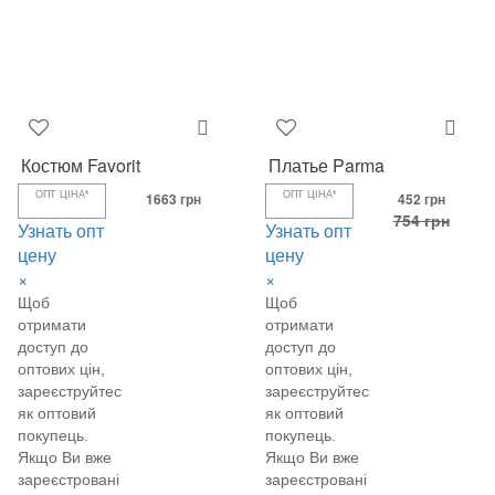
Костюм Favorit
Платье Parma
ОПТ ЦІНА*
1663 грн
ОПТ ЦІНА*
452 грн
754 грн
Узнать опт
Узнать опт
цену
цену
×
×
Щоб
Щоб
отримати
отримати
доступ до
доступ до
оптових цін,
оптових цін,
зареєструйтеся
зареєструйтеся
як оптовий
як оптовий
покупець.
покупець.
Якщо Ви вже
Якщо Ви вже
зареєстровані
зареєстровані