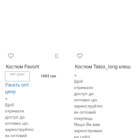
Костюм Favorit
Костюм Tatoo_long клеш
×
ОПТ ЦІНА*
1663 грн
Щоб
Узнать опт
отримати
цену
доступ до
×
оптових цін,
Щоб
зареєструйтеся
отримати
як оптовий
доступ до
покупець.
оптових цін,
Якщо Ви вже
зареєструйтеся
зареєстровані
як оптовий
на сайті,