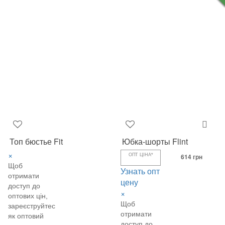
Топ бюстье Fit
Юбка-шорты Flint
×
ОПТ ЦІНА*
614 грн
Щоб
Узнать опт
отримати
цену
доступ до
×
оптових цін,
Щоб
зареєструйтеся
отримати
як оптовий
доступ до