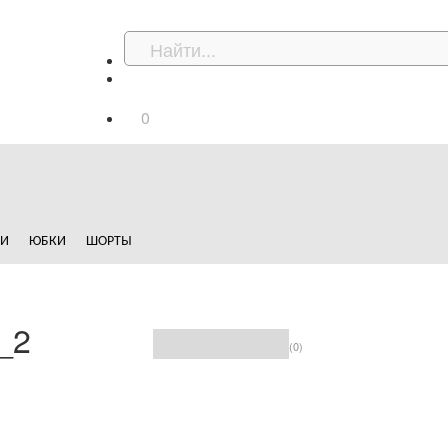
0
ДИ
ЮБКИ
ШОРТЫ
_2
(0)