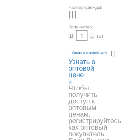
Размер одежды:
S
M
L
XL
-
Количество:
шт
Узнать о оптовой цене
Узнать о
оптовой
цене
×
Чтобы
получить
доступ к
оптовым
ценам,
регистрируйтесь
как оптовый
покупатель.
Если Вы уже