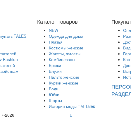
Каталог товаров
Покупа
NEW
Опл
окупать TALES
Одежда для дома
Раз
Платья
Дос
Костюмы женские
Вид
упателей
Жакеты, жилеты
Гар
v Fashion
Комбинезоны
Кон
пателей
Брюки
Дро
свойствам
Блузки
Выг
Пальто женские
Ист
Куртки женские
ПЕРСО
Боди
РАЗДЕ
Юбки
Шорты
История моды ТМ Tales
17-2026