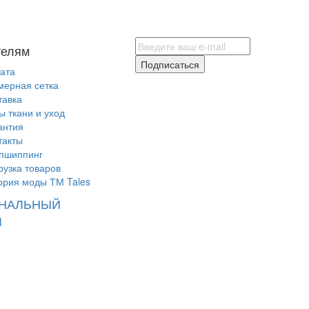
телям
Подписаться
ата
мерная сетка
тавка
ы ткани и уход
антия
такты
пшиппинг
рузка товаров
ория моды ТМ Tales
НАЛЬНЫЙ
Л