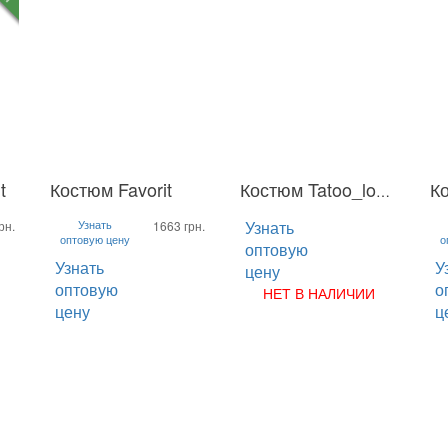
t
Костюм Favorit
Ко
Костюм Tatoo_long клеш
S
M
L
XL
S
M
L
S
2XL
Узнать
Узнать
2
рн.
1663 грн.
оптовую цену
о
оптовую
Узнать
У
цену
оптовую
о
НЕТ В НАЛИЧИИ
цену
ц