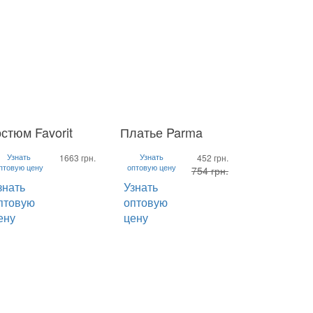
стюм Favorit
Платье Parma
M
L
XL
S
M
L
XL
XL
Узнать
Узнать
1663 грн.
452 грн.
птовую цену
оптовую цену
754 грн.
знать
Узнать
птовую
оптовую
ену
цену