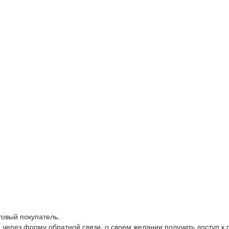
товый покупатель.
 через форму обратной связи, о своем желании получить доступ к