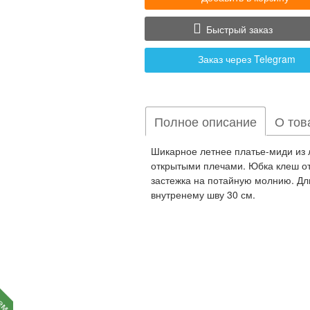
Быстрый заказ
Заказ через Telegram
Полное описание
О тов
Шикарное летнее платье-миди из 
открытыми плечами. Юбка клеш от 
застежка на потайную молнию. Дли
внутренему шву 30 см.
уем