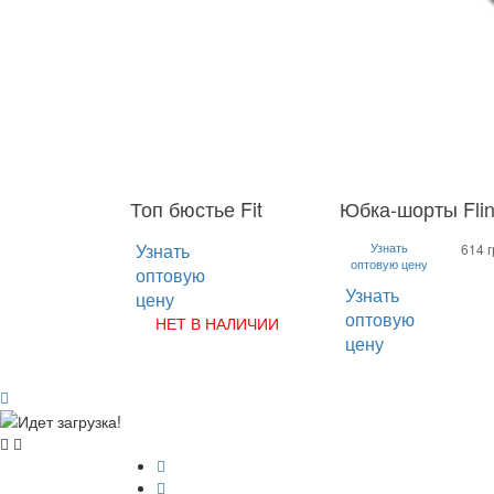
Топ бюстье Fit
Юбка-шорты Flin
S
M
L
S
M
L
XL
Узнать
Узнать
614 г
оптовую цену
оптовую
Узнать
цену
оптовую
НЕТ В НАЛИЧИИ
цену