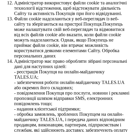
Адміністратор використовує файли cookie та аналогічні
технології відстеження, щоб відстежувати діяльність
Сайту та активність Покупців при його відвідуванні.
Файли cookie надсилаються у веб-переглядач із веб-
сайту та зберігаються на пристрої Покупця.Покупець
може налаштувати свій веб-переглядач та відмовитися
від всіх файлів cookie або вказати, коли файли cookie
можуть надсилаються. Однак, якщо Покупець не
приймає файли cookie, він втрачає можливість
користуватися деякими елементами Сайту. Обробка
персональних даних
Адміністратор має право обробляти зібрані персональні
дані для наступних цілей:
- реєстрація Покупця на онлайн-майданчику
TALES.UA;
- забезпечення роботи онлайн-майданчику TALES.UA
або окремих його складових;
- повідомлення Покупця про послуги, новини і рекламні
пропозиції шляхом відправки SMS, електронних
повідомлень тощо;
- надання клієнтської підтримки;
- обробка замовлень, зроблених Покупцем на онлайн-
майданчику TALES.UA, і передача даних відповідним
продавцям, виконавцям, партнерам, підприємствам і
службам, які здійснюють доставку, забезпечують оплату