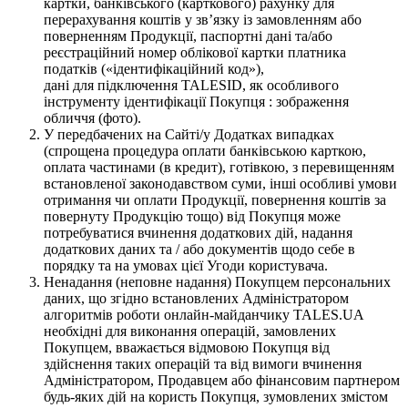
картки, банківського (карткового) рахунку для
перерахування коштів у зв’язку із замовленням або
поверненням Продукції, паспортні дані та/або
реєстраційний номер облікової картки платника
податків («ідентифікаційний код»),
дані для підключення TALESID, як особливого
інструменту ідентифікації Покупця : зображення
обличчя (фото).
У передбачених на Сайті/у Додатках випадках
(спрощена процедура оплати банківською карткою,
оплата частинами (в кредит), готівкою, з перевищенням
встановленої законодавством суми, інші особливі умови
отримання чи оплати Продукції, повернення коштів за
повернуту Продукцію тощо) від Покупця може
потребуватися вчинення додаткових дій, надання
додаткових даних та / або документів щодо себе в
порядку та на умовах цієї Угоди користувача.
Ненадання (неповне надання) Покупцем персональних
даних, що згідно встановлених Адміністратором
алгоритмів роботи онлайн-майданчику TALES.UA
необхідні для виконання операцій, замовлених
Покупцем, вважається відмовою Покупця від
здійснення таких операцій та від вимоги вчинення
Адміністратором, Продавцем або фінансовим партнером
будь-яких дій на користь Покупця, зумовлених змістом