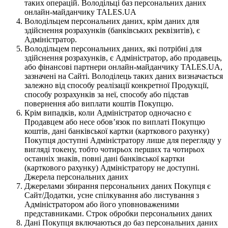
таких операцій. Володільці баз персональних даних
онлайн-майданчику TALES.UA
Володільцем персональних даних, крім даних для
здійснення розрахунків (банківських реквізитів), є
Адміністратор.
Володільцем персональних даних, які потрібні для
здійснення розрахунків, є Адміністратор, або продавець,
або фінансові партнери онлайн-майданчику TALES.UA,
зазначені на Сайті. Володілець таких даних визначається
залежно від способу реалізації конкретної Продукції,
способу розрахунків за неї, способу або підстав
повернення або виплати коштів Покупцю.
Крім випадків, коли Адміністратор одночасно є
Продавцем або несе обов’язок по виплаті Покупцю
коштів, дані банківської картки (карткового рахунку)
Покупця доступні Адміністратору лише для перегляду у
вигляді токену, тобто чотирьох перших та чотирьох
останніх знаків, повні дані банківської картки
(карткового рахунку) Адміністратору не доступні.
Джерела персональних даних
Джерелами збирання персональних даних Покупця є
Сайт/Додатки, усне спілкування або листування з
Адміністратором або його уповноваженими
представниками. Строк обробки персональних даних
Дані Покупця включаються до баз персональних даних