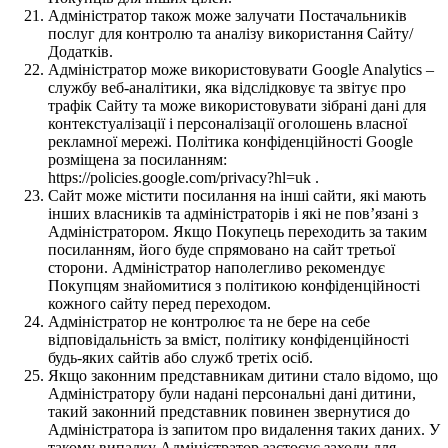
Адміністратор також може залучати Постачальників
послуг для контролю та аналізу використання Сайту/
Додатків.
Адміністратор може використовувати Google Analytics –
службу веб-аналітики, яка відслідковує та звітує про
трафік Сайту та може використовувати зібрані дані для
контекстуалізації і персоналізації оголошень власної
рекламної мережі. Політика конфіденційності Google
розміщена за посиланням:
https://policies.google.com/privacy?hl=uk .
Сайт може містити посилання на інші сайти, які мають
інших власників та адміністраторів і які не пов’язані з
Адміністратором. Якщо Покупець переходить за таким
посиланням, його буде спрямовано на сайт третьої
сторони. Адміністратор наполегливо рекомендує
Покупцям знайомитися з політикою конфіденційності
кожного сайту перед переходом.
Адміністратор не контролює та не бере на себе
відповідальність за вміст, політику конфіденційності
будь-яких сайтів або служб третіх осіб.
Якщо законним представникам дитини стало відомо, що
Адміністратору були надані персональні дані дитини,
такий законний представник повинен звернутися до
Адміністратора із запитом про видалення таких даних. У
такому випадку Адміністратор застосує заходи для