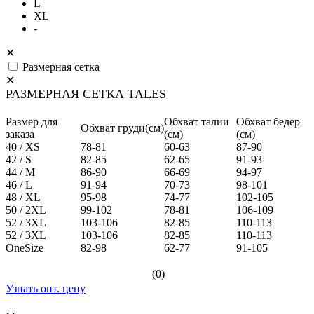
L
XL
-
✕
Размерная сетка
✕
РАЗМЕРНАЯ СЕТКА TALES
Размер для
Обхват талии
Обхват бедер
Обхват груди(см)
заказа
(см)
(см)
40 / XS
78-81
60-63
87-90
42 / S
82-85
62-65
91-93
44 / M
86-90
66-69
94-97
46 / L
91-94
70-73
98-101
48 / XL
95-98
74-77
102-105
50 / 2XL
99-102
78-81
106-109
52 / 3XL
103-106
82-85
110-113
52 / 3XL
103-106
82-85
110-113
OneSize
82-98
62-77
91-105
(0)
Узнать опт. цену