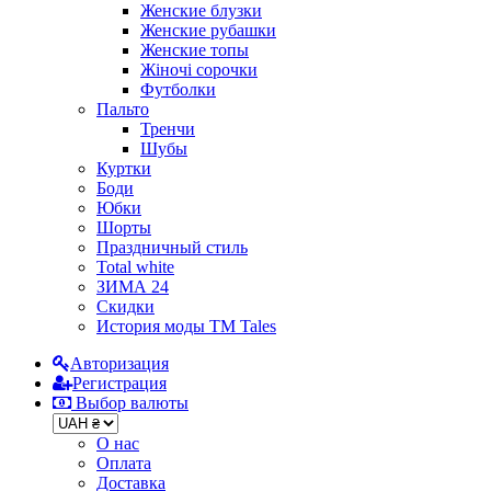
Женские блузки
Женские рубашки
Женские топы
Жіночі сорочки
Футболки
Пальто
Тренчи
Шубы
Куртки
Боди
Юбки
Шорты
Праздничный стиль
Total white
ЗИМА 24
Скидки
История моды ТМ Tales
Авторизация
Регистрация
Выбор валюты
О нас
Оплата
Доставка