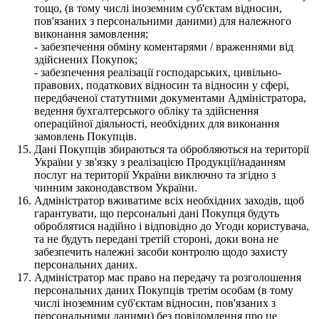
тощо, (в тому числі іноземним суб'єктам відносин,
пов'язаних з персональними даними) для належного
виконання замовлення;
- забезпечення обміну коментарями / враженнями від
здійснених Покупок;
- забезпечення реалізації господарських, цивільно-
правових, податкових відносин та відносин у сфері,
передбаченої статутними документами Адміністратора,
ведення бухгалтерського обліку та здійснення
операційної діяльності, необхідних для виконання
замовлень Покупців.
Дані Покупців збираються та обробляються на території
України у зв'язку з реалізацією Продукції/наданням
послуг на території України виключно та згідно з
чинним законодавством України.
Адміністратор вживатиме всіх необхідних заходів, щоб
гарантувати, що персональні дані Покупця будуть
оброблятися надійно і відповідно до Угоди користувача,
та не будуть передані третій стороні, доки вона не
забезпечить належні засоби контролю щодо захисту
персональних даних.
Адміністратор має право на передачу та розголошення
персональних даних Покупців третім особам (в тому
числі іноземним суб'єктам відносин, пов'язаних з
персональними даними) без повідомлення про це