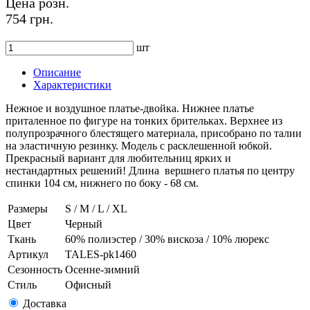
Цена розн.
754 грн.
шт
Описание
Характеристики
Нежное и воздушное платье-двойка. Нижнее платье
приталенное по фигуре на тонких брительках. Верхнее из
полупрозрачного блестящего материала, присобрано по талии
на эластичную резинку. Модель с расклешенной юбкой.
Прекрасный вариант для любительниц ярких и
нестандартных решений! Длина вершнего платья по центру
спинки 104 см, нижнего по боку - 68 см.
Размеры
S / M / L / XL
Цвет
Черный
Ткань
60% полиэстер / 30% вискоза / 10% люрекс
Артикул
TALES-pk1460
Сезонность
Осенне-зимний
Стиль
Офисный
Доставка