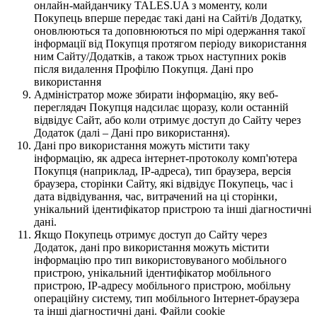
онлайн-майданчику TALES.UA з моменту, коли
Покупець вперше передає такі дані на Сайті/в Додатку,
оновлюються та доповнюються по мірі одержання такої
інформації від Покупця протягом періоду використання
ним Сайту/Додатків, а також трьох наступних років
після видалення Профілю Покупця. Дані про
використання
Адміністратор може збирати інформацію, яку веб-
переглядач Покупця надсилає щоразу, коли останній
відвідує Сайт, або коли отримує доступ до Сайту через
Додаток (далі – Дані про використання).
Дані про використання можуть містити таку
інформацію, як адреса інтернет-протоколу комп'ютера
Покупця (наприклад, IP-адреса), тип браузера, версія
браузера, сторінки Сайту, які відвідує Покупець, час і
дата відвідування, час, витрачений на ці сторінки,
унікальний ідентифікатор пристрою та інші діагностичні
дані.
Якщо Покупець отримує доступ до Сайту через
Додаток, дані про використання можуть містити
інформацію про тип використовуваного мобільного
пристрою, унікальний ідентифікатор мобільного
пристрою, IP-адресу мобільного пристрою, мобільну
операційну систему, тип мобільного Інтернет-браузера
та інші діагностичні дані. Файли cookie