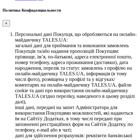
Политика Конфиденциальности
×
Персональні дані Покупця, що обробляються на онлайн-
майданчику TALES.UA:
загальні дані для приймання та виконання замовлень
Покупців та/або надання пропозицій Покупцям:
прізвище, ім’я, по-батькові, адреса електронної пошти,
номер телефону, адреса проживання (доставки), дата
народження, перелік та статус замовлень з профілю на
онлайн-майданчику TALES.UA, інформація (в тому
числі фото), розміщена у профілі та у відгуках/
коментарях на онлайн-майданчику TALES.UA, файли
cookie та дані про використання онлайн-майданчику
TALES.UA (згідно переліку, наведеного в цьому розділі
далі),
інші дані, передані на запит Адміністратора для
використання Покупцями можливостей, які надаються
їм на Сайті/у Додатках, в тому числі передані при
заповненні реєстраційних форм на Сайті/в Додатку, по
телефону, e-mail або в чаті;
дані для здійснення розрахунків: реквізити банківської