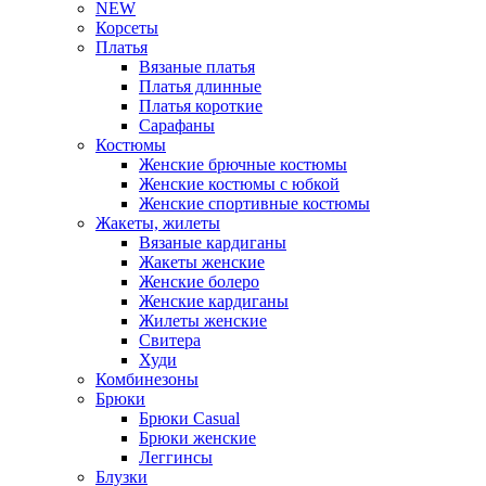
NEW
Корсеты
Платья
Вязаные платья
Платья длинные
Платья короткие
Сарафаны
Костюмы
Женские брючные костюмы
Женские костюмы с юбкой
Женские спортивные костюмы
Жакеты, жилеты
Вязаные кардиганы
Жакеты женские
Женские болеро
Женские кардиганы
Жилеты женские
Свитера
Худи
Комбинезоны
Брюки
Брюки Casual
Брюки женские
Леггинсы
Блузки