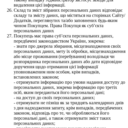
видалення цієї інформації.
Склад та зміст зібраних персональних даних відповідає
складу та змісту даних, що містяться на сторінках Сайту/
Додатків, переглянутих та/або заповнених будь-яким
чином Покупцем. Права Покупця як суб’єкта
персональних даних
Покупець має права суб’єкта персональних даних,
передбачені законодавством України, зокрема:
- знати про джерела збирання, місцезнаходження своїх
персональних даних, мету їх обробки, місцезнаходження
або місце проживання (перебування) володільця чи
розпорядника персональних даних або дати відповідне
доручення щодо отримання цієї інформації
уповноваженим ним особам, крім випадків,
встановлених законом;
- отримувати інформацію про умови надання доступу до
персональних даних, зокрема інформацію про третіх
осіб, яким передаються його персональні дані;
- на доступ до своїх персональних даних;
- отримувати не пізніш як за тридцять календарних днів
з дня надходження запиту, крім випадків, передбачених
законом, відповідь про те, чи обробляються його
персональні дані, а також отримувати зміст таких
персональних даних;