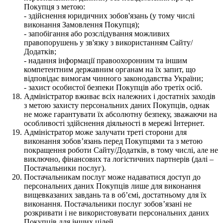
Покупця з метою:
- здійснення юридичних зобов'язань (у тому числі
виконання Замовлення Покупця);
- запобігання або розслідування можливих
правопорушень у зв'язку з використанням Сайту/
Додатків;
- надання інформації правоохоронним та іншим
компетентним державним органам на їх запит, що
відповідає вимогам чинного законодавства України;
- захист особистої безпеки Покупців або третіх осіб.
Адміністратор вживає всіх належних і достатніх заходів
з метою захисту персональних даних Покупців, однак
не може гарантувати їх абсолютну безпеку, зважаючи на
особливості здійснення діяльності в мережі Інтернет.
Адміністратор може залучати треті сторони для
виконання зобов’язань перед Покупцями та з метою
покращення роботи Сайту/Додатків, в тому числі, але не
виключно, фінансових та логістичних партнерів (далі –
Постачальники послуг).
Постачальникам послуг може надаватися доступ до
персональних даних Покупців лише для виконання
вищевказаних завдань та в об’ємі, достатньому для їх
виконання. Постачальники послуг зобов’язані не
розкривати і не використовувати персональних даних
Покупців для інших цілей.