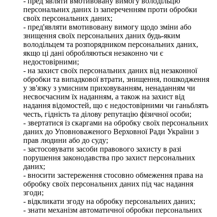
- пред’являти вмотивовану вимогу володільцю
персональних даних із запереченням проти обробки
своїх персональних даних;
- пред'являти вмотивовану вимогу щодо зміни або
знищення своїх персональних даних будь-яким
володільцем та розпорядником персональних даних,
якщо ці дані обробляються незаконно чи є
недостовірними;
- на захист своїх персональних даних від незаконної
обробки та випадкової втрати, знищення, пошкодження
у зв'язку з умисним приховуванням, ненаданням чи
несвоєчасним їх наданням, а також на захист від
надання відомостей, що є недостовірними чи ганьблять
честь, гідність та ділову репутацію фізичної особи;
- звертатися із скаргами на обробку своїх персональних
даних до Уповноваженого Верховної Ради України з
прав людини або до суду;
- застосовувати засоби правового захисту в разі
порушення законодавства про захист персональних
даних;
- вносити застереження стосовно обмеження права на
обробку своїх персональних даних під час надання
згоди;
- відкликати згоду на обробку персональних даних;
- знати механізм автоматичної обробки персональних