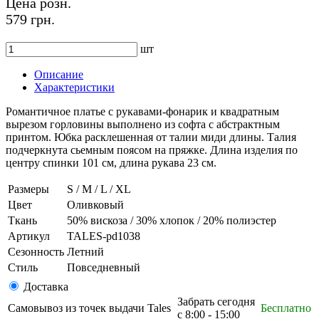
Цена розн.
579 грн.
шт
Описание
Характеристики
Романтичное платье с рукавами-фонарик и квадратным
вырезом горловины выполнено из софта с абстрактным
принтом. Юбка расклешенная от талии миди длины. Талия
подчеркнута сьемным поясом на пряжке. Длина изделия по
центру спинки 101 см, длина рукава 23 см.
Размеры
S / M / L / XL
Цвет
Оливковый
Ткань
50% вискоза / 30% хлопок / 20% полиэстер
Артикул
TALES-pd1038
Сезонность
Летний
Стиль
Повседневный
Доставка
Забрать сегодня
Самовывоз из точек выдачи Tales
Бесплатно
с 8:00 - 15:00