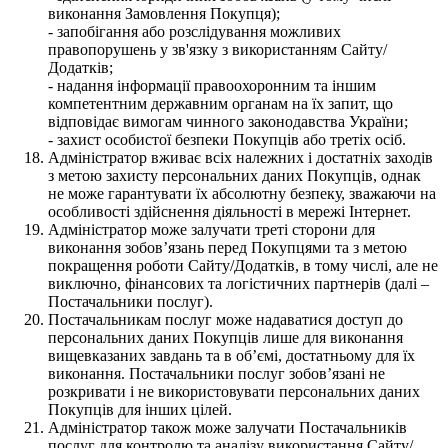
виконання Замовлення Покупця);
- запобігання або розслідування можливих
правопорушень у зв'язку з використанням Сайту/
Додатків;
- надання інформації правоохоронним та іншим
компетентним державним органам на їх запит, що
відповідає вимогам чинного законодавства України;
- захист особистої безпеки Покупців або третіх осіб.
Адміністратор вживає всіх належних і достатніх заходів
з метою захисту персональних даних Покупців, однак
не може гарантувати їх абсолютну безпеку, зважаючи на
особливості здійснення діяльності в мережі Інтернет.
Адміністратор може залучати треті сторони для
виконання зобов’язань перед Покупцями та з метою
покращення роботи Сайту/Додатків, в тому числі, але не
виключно, фінансових та логістичних партнерів (далі –
Постачальники послуг).
Постачальникам послуг може надаватися доступ до
персональних даних Покупців лише для виконання
вищевказаних завдань та в об’ємі, достатньому для їх
виконання. Постачальники послуг зобов’язані не
розкривати і не використовувати персональних даних
Покупців для інших цілей.
Адміністратор також може залучати Постачальників
послуг для контролю та аналізу використання Сайту/