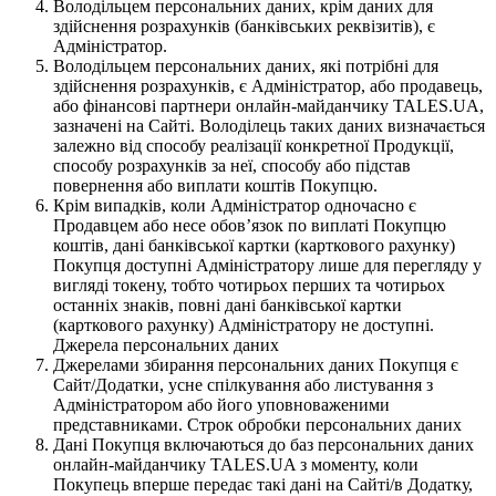
Володільцем персональних даних, крім даних для
здійснення розрахунків (банківських реквізитів), є
Адміністратор.
Володільцем персональних даних, які потрібні для
здійснення розрахунків, є Адміністратор, або продавець,
або фінансові партнери онлайн-майданчику TALES.UA,
зазначені на Сайті. Володілець таких даних визначається
залежно від способу реалізації конкретної Продукції,
способу розрахунків за неї, способу або підстав
повернення або виплати коштів Покупцю.
Крім випадків, коли Адміністратор одночасно є
Продавцем або несе обов’язок по виплаті Покупцю
коштів, дані банківської картки (карткового рахунку)
Покупця доступні Адміністратору лише для перегляду у
вигляді токену, тобто чотирьох перших та чотирьох
останніх знаків, повні дані банківської картки
(карткового рахунку) Адміністратору не доступні.
Джерела персональних даних
Джерелами збирання персональних даних Покупця є
Сайт/Додатки, усне спілкування або листування з
Адміністратором або його уповноваженими
представниками. Строк обробки персональних даних
Дані Покупця включаються до баз персональних даних
онлайн-майданчику TALES.UA з моменту, коли
Покупець вперше передає такі дані на Сайті/в Додатку,