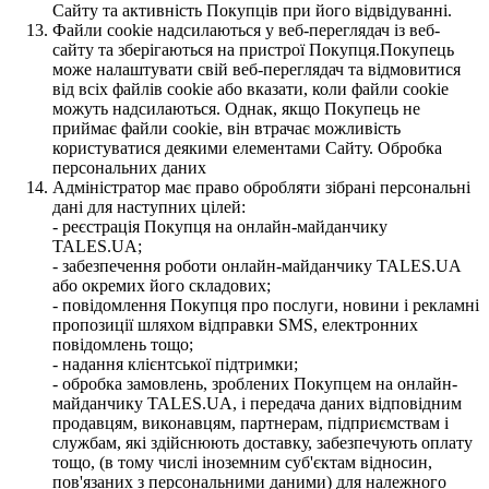
Сайту та активність Покупців при його відвідуванні.
Файли cookie надсилаються у веб-переглядач із веб-
сайту та зберігаються на пристрої Покупця.Покупець
може налаштувати свій веб-переглядач та відмовитися
від всіх файлів cookie або вказати, коли файли cookie
можуть надсилаються. Однак, якщо Покупець не
приймає файли cookie, він втрачає можливість
користуватися деякими елементами Сайту. Обробка
персональних даних
Адміністратор має право обробляти зібрані персональні
дані для наступних цілей:
- реєстрація Покупця на онлайн-майданчику
TALES.UA;
- забезпечення роботи онлайн-майданчику TALES.UA
або окремих його складових;
- повідомлення Покупця про послуги, новини і рекламні
пропозиції шляхом відправки SMS, електронних
повідомлень тощо;
- надання клієнтської підтримки;
- обробка замовлень, зроблених Покупцем на онлайн-
майданчику TALES.UA, і передача даних відповідним
продавцям, виконавцям, партнерам, підприємствам і
службам, які здійснюють доставку, забезпечують оплату
тощо, (в тому числі іноземним суб'єктам відносин,
пов'язаних з персональними даними) для належного