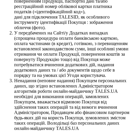
поверненням Продукції, паспортні дані та/або
реєстраційний номер облікової картки платника
податків («ідентифікаційний код»),
дані для підключення TALESID, як особливого
інструменту ідентифікації Покупця : зображення
обличчя (фото).
У передбачених на Сайті/у Додатках випадках
(спрощена процедура оплати банківською карткою,
оплата частинами (в кредит), готівкою, з перевищенням
встановленої законодавством суми, інші особливі умови
отримання чи оплати Продукції, повернення коштів за
повернуту Продукцію тощо) від Покупця може
потребуватися вчинення додаткових дій, надання
додаткових даних та / або документів щодо себе в
порядку та на умовах цієї Угоди користувача.
Ненадання (неповне надання) Покупцем персональних
даних, що згідно встановлених Адміністратором
алгоритмів роботи онлайн-майданчику TALES.UA
необхідні для виконання операцій, замовлених
Покупцем, вважається відмовою Покупця від
здійснення таких операцій та від вимоги вчинення
Адміністратором, Продавцем або фінансовим партнером
будь-яких дій на користь Покупця, зумовлених змістом
таких операцій. Володільці баз персональних даних
онлайн-майданчику TALES.UA