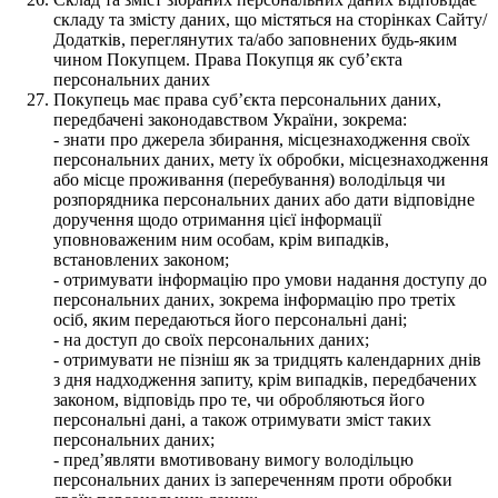
складу та змісту даних, що містяться на сторінках Сайту/
Додатків, переглянутих та/або заповнених будь-яким
чином Покупцем. Права Покупця як суб’єкта
персональних даних
Покупець має права суб’єкта персональних даних,
передбачені законодавством України, зокрема:
- знати про джерела збирання, місцезнаходження своїх
персональних даних, мету їх обробки, місцезнаходження
або місце проживання (перебування) володільця чи
розпорядника персональних даних або дати відповідне
доручення щодо отримання цієї інформації
уповноваженим ним особам, крім випадків,
встановлених законом;
- отримувати інформацію про умови надання доступу до
персональних даних, зокрема інформацію про третіх
осіб, яким передаються його персональні дані;
- на доступ до своїх персональних даних;
- отримувати не пізніш як за тридцять календарних днів
з дня надходження запиту, крім випадків, передбачених
законом, відповідь про те, чи обробляються його
персональні дані, а також отримувати зміст таких
персональних даних;
- пред’являти вмотивовану вимогу володільцю
персональних даних із запереченням проти обробки