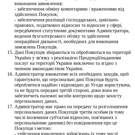
виконання замовлення;
- забезпечення обміну коментарями / враженнями від
здійснених Покупок;
- забезпечення реалізації господарських, цивільно-
правових, податкових відносин та відносин у сфері,
передбаченої статутними документами Адміністратора,
ведення бухгалтерського обліку та здійснення
операційної діяльності, необхідних для виконання
замовлень Покупців.
Дані Покупців збираються та обробляються на території
України у зв'язку з реалізацією Продукції/наданням
послуг на території України виключно та згідно з
чинним законодавством України.
Адміністратор вживатиме всіх необхідних заходів, щоб
гарантувати, що персональні дані Покупця будуть
оброблятися надійно і відповідно до Угоди користувача,
та не будуть передані третій стороні, доки вона не
забезпечить належні засоби контролю щодо захисту
персональних даних.
Адміністратор має право на передачу та розголошення
персональних даних Покупців третім особам (в тому
числі іноземним суб'єктам відносин, пов'язаних з
персональними даними) без повідомлення про це
Покупця з метою:
- здійснення юридичних зобов'язань (у тому числі