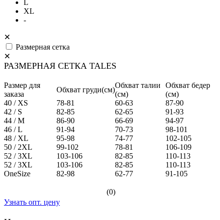
L
XL
-
✕
Размерная сетка
✕
РАЗМЕРНАЯ СЕТКА TALES
Размер для
Обхват талии
Обхват бедер
Обхват груди(см)
заказа
(см)
(см)
40 / XS
78-81
60-63
87-90
42 / S
82-85
62-65
91-93
44 / M
86-90
66-69
94-97
46 / L
91-94
70-73
98-101
48 / XL
95-98
74-77
102-105
50 / 2XL
99-102
78-81
106-109
52 / 3XL
103-106
82-85
110-113
52 / 3XL
103-106
82-85
110-113
OneSize
82-98
62-77
91-105
(0)
Узнать опт. цену