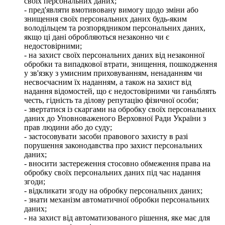
своїх персональних даних;
- пред'являти вмотивовану вимогу щодо зміни або
знищення своїх персональних даних будь-яким
володільцем та розпорядником персональних даних,
якщо ці дані обробляються незаконно чи є
недостовірними;
- на захист своїх персональних даних від незаконної
обробки та випадкової втрати, знищення, пошкодження
у зв'язку з умисним приховуванням, ненаданням чи
несвоєчасним їх наданням, а також на захист від
надання відомостей, що є недостовірними чи ганьблять
честь, гідність та ділову репутацію фізичної особи;
- звертатися із скаргами на обробку своїх персональних
даних до Уповноваженого Верховної Ради України з
прав людини або до суду;
- застосовувати засоби правового захисту в разі
порушення законодавства про захист персональних
даних;
- вносити застереження стосовно обмеження права на
обробку своїх персональних даних під час надання
згоди;
- відкликати згоду на обробку персональних даних;
- знати механізм автоматичної обробки персональних
даних;
- на захист від автоматизованого рішення, яке має для