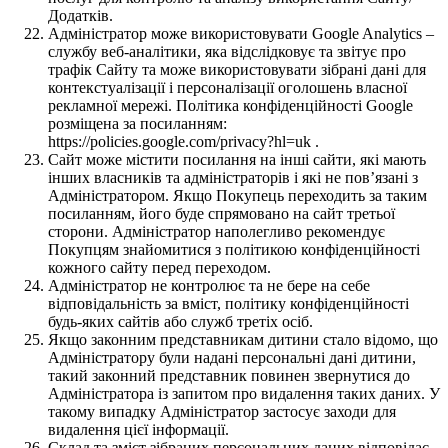
Додатків.
Адміністратор може використовувати Google Analytics –
службу веб-аналітики, яка відслідковує та звітує про
трафік Сайту та може використовувати зібрані дані для
контекстуалізації і персоналізації оголошень власної
рекламної мережі. Політика конфіденційності Google
розміщена за посиланням:
https://policies.google.com/privacy?hl=uk .
Сайт може містити посилання на інші сайти, які мають
інших власників та адміністраторів і які не пов’язані з
Адміністратором. Якщо Покупець переходить за таким
посиланням, його буде спрямовано на сайт третьої
сторони. Адміністратор наполегливо рекомендує
Покупцям знайомитися з політикою конфіденційності
кожного сайту перед переходом.
Адміністратор не контролює та не бере на себе
відповідальність за вміст, політику конфіденційності
будь-яких сайтів або служб третіх осіб.
Якщо законним представникам дитини стало відомо, що
Адміністратору були надані персональні дані дитини,
такий законний представник повинен звернутися до
Адміністратора із запитом про видалення таких даних. У
такому випадку Адміністратор застосує заходи для
видалення цієї інформації.
Склад та зміст зібраних персональних даних відповідає