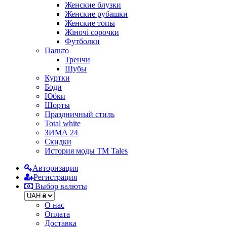
Женские блузки
Женские рубашки
Женские топы
Жіночі сорочки
Футболки
Пальто
Тренчи
Шубы
Куртки
Боди
Юбки
Шорты
Праздничный стиль
Total white
ЗИМА 24
Скидки
История моды ТМ Tales
Авторизация
Регистрация
Выбор валюты
О нас
Оплата
Доставка