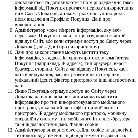
оновлюються та доповнюються по мірі одержання такої
інформації від Покупця протягом періоду використання
ним Сайту/Додатків, а також трьох наступних років
після видалення Профілю Покупця. Дані про
використання
Адміністратор може збирати інформацію, яку веб-
переглядач Покупця надсилає щоразу, коли останній
відвідує Сайт, або коли отримує доступ до Сайту через
Додаток (далі – Дані про використання).
Дані про використання можуть містити таку
інформацію, як адреса інтернет-протоколу комп'ютера
Покупця (наприклад, IP-адреса), тип браузера, версія
браузера, сторінки Сайту, які відвідує Покупець, час і
дата відвідування, час, витрачений на ці сторінки,
унікальний ідентифікатор пристрою та інші діагностичні
дані.
Якщо Покупець отримує доступ до Сайту через
Додаток, дані про використання можуть містити
інформацію про тип використовуваного мобільного
пристрою, унікальний ідентифікатор мобільного
пристрою, IP-адресу мобільного пристрою, мобільну
операційну систему, тип мобільного Інтернет-браузера
та інші діагностичні дані. Файли cookie
Адміністратор використовує файли cookie та аналогічні
технології відстеження, щоб відстежувати діяльність