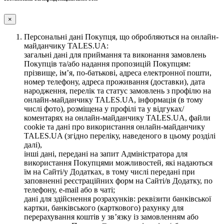
×
Персональні дані Покупця, що обробляються на онлайн-
майданчику TALES.UA:
загальні дані для приймання та виконання замовлень
Покупців та/або надання пропозицій Покупцям:
прізвище, ім’я, по-батькові, адреса електронної пошти,
номер телефону, адреса проживання (доставки), дата
народження, перелік та статус замовлень з профілю на
онлайн-майданчику TALES.UA, інформація (в тому
числі фото), розміщена у профілі та у відгуках/
коментарях на онлайн-майданчику TALES.UA, файли
cookie та дані про використання онлайн-майданчику
TALES.UA (згідно переліку, наведеного в цьому розділі
далі),
інші дані, передані на запит Адміністратора для
використання Покупцями можливостей, які надаються
їм на Сайті/у Додатках, в тому числі передані при
заповненні реєстраційних форм на Сайті/в Додатку, по
телефону, e-mail або в чаті;
дані для здійснення розрахунків: реквізити банківської
картки, банківського (карткового) рахунку для
перерахування коштів у зв’язку із замовленням або