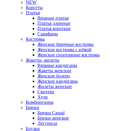
NEW
Корсеты
Платья
Вязаные платья
Платья длинные
Платья короткие
Сарафаны
Костюмы
Женские брючные костюмы
Женские костюмы с юбкой
Женские спортивные костюмы
Жакеты, жилеты
Вязаные кардиганы
Жакеты женские
Женские болеро
Женские кардиганы
Жилеты женские
Свитера
Худи
Комбинезоны
Брюки
Брюки Casual
Брюки женские
Леггинсы
Блузки