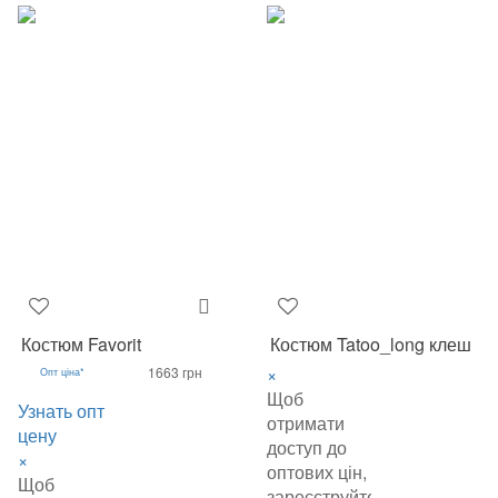
Костюм Favorit
Костюм Tatoo_long клеш
×
1663 грн
Опт ціна*
Щоб
Узнать опт
отримати
цену
доступ до
×
оптових цін,
Щоб
зареєструйтеся