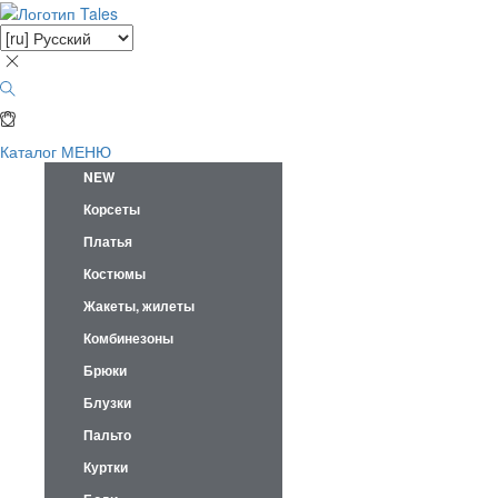
Каталог
МЕНЮ
NEW
Корсеты
Платья
Костюмы
Жакеты, жилеты
Комбинезоны
Брюки
Блузки
Пальто
Куртки