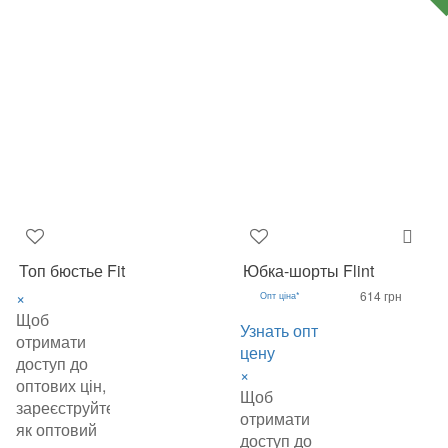
Топ бюстье Fit
Юбка-шорты Flint
×
614 грн
Опт ціна*
Щоб
Узнать опт
отримати
цену
доступ до
×
оптових цін,
Щоб
зареєструйтеся
отримати
як оптовий
доступ до