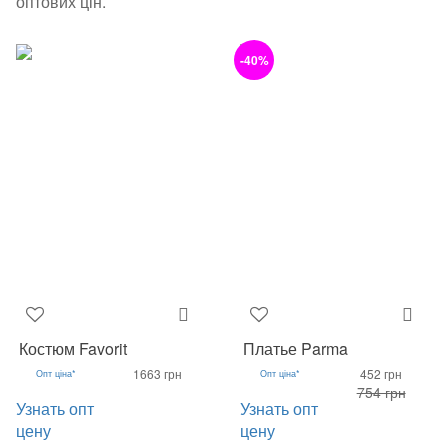
оптових цін.
-40%
Костюм Favorit
Платье Parma
1663 грн
452 грн
Опт ціна*
Опт ціна*
754 грн
Узнать опт
Узнать опт
цену
цену