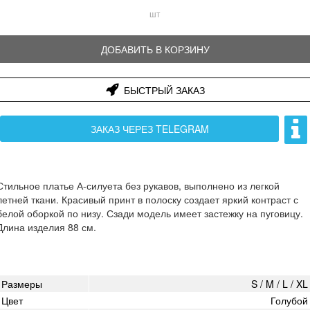
шт
ДОБАВИТЬ В КОРЗИНУ
БЫСТРЫЙ ЗАКАЗ
ЗАКАЗ ЧЕРЕЗ TELEGRAM
Стильное платье А-силуета без рукавов, выполнено из легкой
летней ткани. Красивый принт в полоску создает яркий контраст с
белой оборкой по низу. Сзади модель имеет застежку на пуговицу.
Длина изделия 88 см.
Размеры
S / M / L / XL
Цвет
Голубой