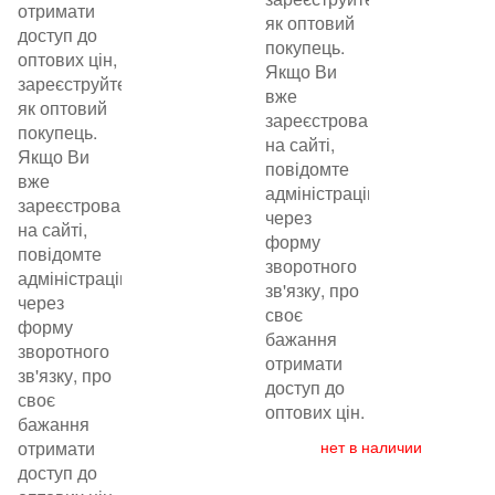
отримати
як оптовий
доступ до
покупець.
оптових цін,
Якщо Ви
зареєструйтеся
вже
як оптовий
зареєстровані
покупець.
на сайті,
Якщо Ви
повідомте
вже
адміністрацію
зареєстровані
через
на сайті,
форму
повідомте
зворотного
адміністрацію
зв'язку, про
через
своє
форму
бажання
зворотного
отримати
зв'язку, про
доступ до
своє
оптових цін.
бажання
отримати
нет в наличии
доступ до