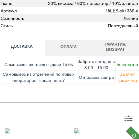
Ткань
30% вискоза / 60% полиэстер / 10% эластан
Артикул
TALES-pk1386.4
Сезонность
Летний
Стиль
Повседневный
ГАРАНТИЯ/
ДОСТАВКА
ОПЛАТА
ВОЗВРАТ
Оплата при получении товара, Картой онлайн, Google
Гарантия. Обмен/возврат товара в течение 14 дней.
Забрать сегодня с
Самовывоз из точек выдачи Tales
Бесплатно
Pay, Безналичными для юридических лиц, Безналичными
Доставка за счет заказчика
8:00 - 15:00
для физических лиц, Apple Pay, Mastercard, Visa
Самовывоз из отделений почтовых
За счет
Отправим завтра
операторов 'Новая почта'
заказчика