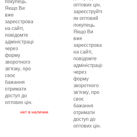
покупець.
оптових цін,
Якщо Ви
зареєструйтеся
вже
як оптовий
зареєстровані
покупець.
на сайті,
Якщо Ви
повідомте
вже
адміністрацію
зареєстровані
через
на сайті,
форму
повідомте
зворотного
адміністрацію
зв'язку, про
через
своє
форму
бажання
зворотного
отримати
зв'язку, про
доступ до
своє
оптових цін.
бажання
нет в наличии
отримати
доступ до
оптових цін.