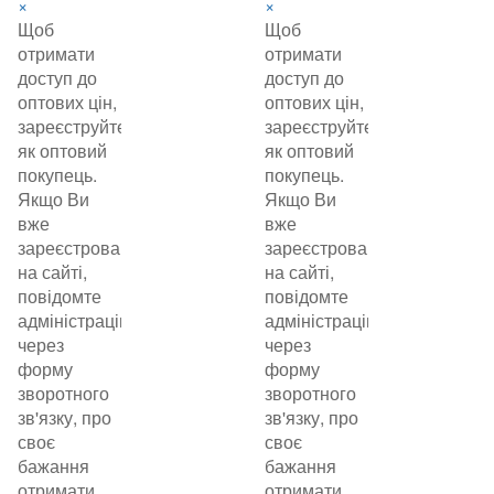
×
×
Щоб
Щоб
отримати
отримати
доступ до
доступ до
оптових цін,
оптових цін,
зареєструйтеся
зареєструйтеся
як оптовий
як оптовий
покупець.
покупець.
Якщо Ви
Якщо Ви
вже
вже
зареєстровані
зареєстровані
на сайті,
на сайті,
повідомте
повідомте
адміністрацію
адміністрацію
через
через
форму
форму
зворотного
зворотного
зв'язку, про
зв'язку, про
своє
своє
бажання
бажання
отримати
отримати