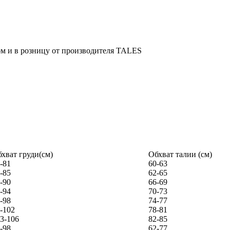
хват груди(см)
Обхват талии (см)
-81
60-63
-85
62-65
-90
66-69
-94
70-73
-98
74-77
-102
78-81
3-106
82-85
-98
62-77