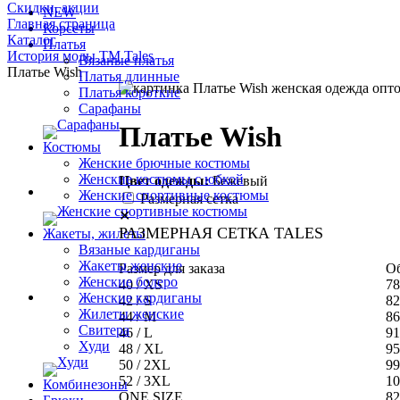
Скидки, акции
NEW
Главная страница
Корсеты
Каталог
Платья
История моды ТМ Tales
Вязаные платья
Платье Wish
Платья длинные
Платья короткие
Сарафаны
Платье Wish
Костюмы
Женские брючные костюмы
Женские костюмы с юбкой
Цвет одежды:
Бежевый
Женские спортивные костюмы
Размерная сетка
✕
РАЗМЕРНАЯ СЕТКА TALES
Жакеты, жилеты
Вязаные кардиганы
Жакеты женские
Размер для заказа
Об
Женские болеро
40 / XS
78
Женские кардиганы
42 / S
82
Жилеты женские
44 / M
86
Свитера
46 / L
91
Худи
48 / XL
95
50 / 2XL
99
52 / 3XL
10
Комбинезоны
ONE SIZE
82