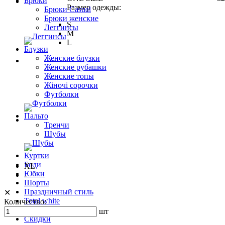
Брюки
Размер одежды:
Брюки Casual
Брюки женские
S
Леггинсы
M
L
Блузки
Женские блузки
Женские рубашки
Женские топы
Жіночі сорочки
Футболки
Пальто
Тренчи
Шубы
Куртки
Боди
XL
Юбки
-
Шорты
Праздничный стиль
✕
Total white
Количество:
ЗИМА 24
шт
Скидки