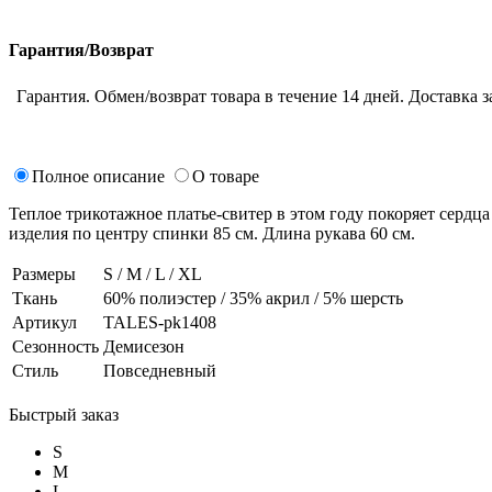
Гарантия/Возврат
Гарантия. Обмен/возврат товара в течение 14 дней. Доставка з
Полное описание
О товаре
Теплое трикотажное платье-свитер в этом году покоряет сердца
изделия по центру спинки 85 см. Длина рукава 60 см.
Размеры
S / M / L / XL
Ткань
60% полиэстер / 35% акрил / 5% шерсть
Артикул
TALES-pk1408
Сезонность
Демисезон
Стиль
Повседневный
Быстрый заказ
S
M
L