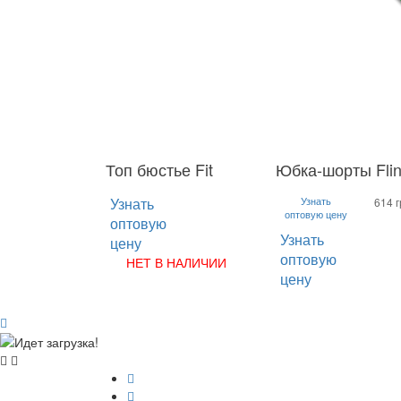
Топ бюстье Fit
Юбка-шорты Flin
S
M
L
S
M
L
XL
Узнать
Узнать
614 г
оптовую цену
оптовую
Узнать
цену
оптовую
НЕТ В НАЛИЧИИ
цену