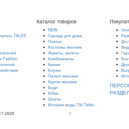
Каталог товаров
Покупа
NEW
Опл
окупать TALES
Одежда для дома
Раз
Платья
Дос
Костюмы женские
Вид
упателей
Жакеты, жилеты
Гар
v Fashion
Комбинезоны
Кон
пателей
Брюки
Дро
свойствам
Блузки
Выг
Пальто женские
Ист
Куртки женские
ПЕРСО
Боди
РАЗДЕ
Юбки
Шорты
История моды ТМ Tales
17-2026