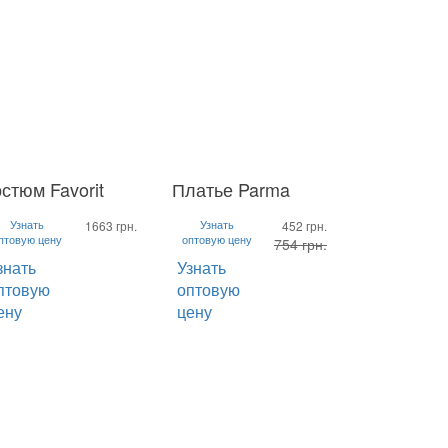
стюм Favorit
Платье Parma
M
L
XL
S
M
L
XL
XL
Узнать
Узнать
1663 грн.
452 грн.
птовую цену
оптовую цену
754 грн.
знать
Узнать
птовую
оптовую
ену
цену