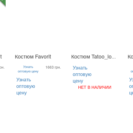
t
Костюм Favorit
Ко
Костюм Tatoo_long клеш
S
M
L
XL
S
M
L
S
2XL
Узнать
Узнать
2
рн.
1663 грн.
оптовую цену
о
оптовую
Узнать
У
цену
оптовую
о
НЕТ В НАЛИЧИИ
цену
ц