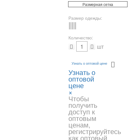
Размерная сетка
Размер одежды:
S
M
L
XL
-
Количество:
шт
Узнать о оптовой цене
Узнать о
оптовой
цене
×
Чтобы
получить
доступ к
оптовым
ценам,
регистрируйтесь
как оптовый