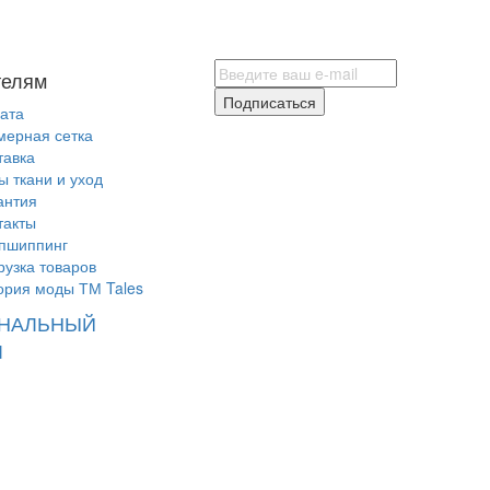
телям
Подписаться
ата
мерная сетка
тавка
ы ткани и уход
антия
такты
пшиппинг
рузка товаров
ория моды ТМ Tales
НАЛЬНЫЙ
Л