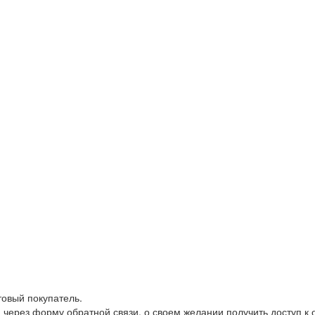
товый покупатель.
 через форму обратной связи, о своем желании получить доступ к