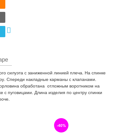
аре
го силуэта с заниженной линией плеча. На спинке
тру. Спереди накладные карманы с клапанами.
Горловина обработана отложным воротником на
ке с пуговицами. Длина изделия по центру спинки
роче.
-40%