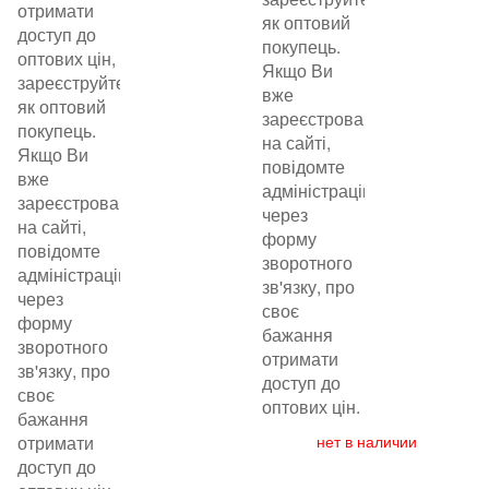
отримати
як оптовий
доступ до
покупець.
оптових цін,
Якщо Ви
зареєструйтеся
вже
як оптовий
зареєстровані
покупець.
на сайті,
Якщо Ви
повідомте
вже
адміністрацію
зареєстровані
через
на сайті,
форму
повідомте
зворотного
адміністрацію
зв'язку, про
через
своє
форму
бажання
зворотного
отримати
зв'язку, про
доступ до
своє
оптових цін.
бажання
отримати
нет в наличии
доступ до