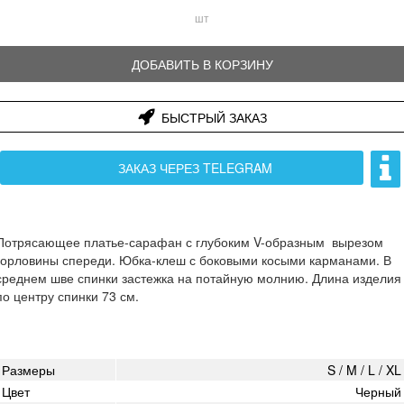
шт
ДОБАВИТЬ В КОРЗИНУ
БЫСТРЫЙ ЗАКАЗ
ЗАКАЗ ЧЕРЕЗ TELEGRAM
Потрясающее платье-сарафан с глубоким V-образным вырезом
горловины спереди. Юбка-клеш с боковыми косыми карманами. В
среднем шве спинки застежка на потайную молнию. Длина изделия
по центру спинки 73 см.
Размеры
S / M / L / XL
Цвет
Черный