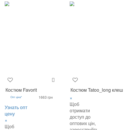
Костюм Favorit
Костюм Tatoo_long клеш
×
1663 грн
Опт ціна*
Щоб
Узнать опт
отримати
цену
доступ до
×
оптових цін,
Щоб
зареєструйтеся