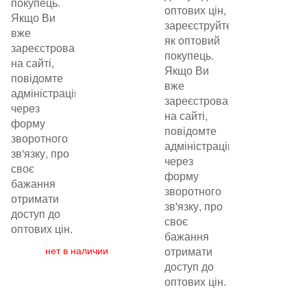
покупець.
оптових цін,
Якщо Ви
зареєструйтеся
вже
як оптовий
зареєстровані
покупець.
на сайті,
Якщо Ви
повідомте
вже
адміністрацію
зареєстровані
через
на сайті,
форму
повідомте
зворотного
адміністрацію
зв'язку, про
через
своє
форму
бажання
зворотного
отримати
зв'язку, про
доступ до
своє
оптових цін.
бажання
нет в наличии
отримати
доступ до
оптових цін.