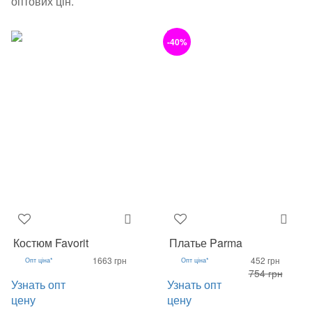
оптових цін.
-40%
Костюм Favorit
Платье Parma
1663 грн
452 грн
Опт ціна*
Опт ціна*
754 грн
Узнать опт
Узнать опт
цену
цену