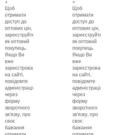
×
×
Щоб
Щоб
отримати
отримати
доступ до
доступ до
оптових цін,
оптових цін,
зареєструйтеся
зареєструйтеся
як оптовий
як оптовий
покупець.
покупець.
Якщо Ви
Якщо Ви
вже
вже
зареєстровані
зареєстровані
на сайті,
на сайті,
повідомте
повідомте
адміністрацію
адміністрацію
через
через
форму
форму
зворотного
зворотного
зв'язку, про
зв'язку, про
своє
своє
бажання
бажання
отримати
отримати