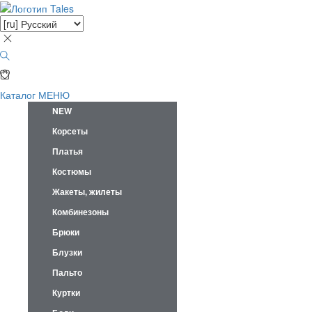
Каталог
МЕНЮ
NEW
Корсеты
Платья
Костюмы
Жакеты, жилеты
Комбинезоны
Брюки
Блузки
Пальто
Куртки