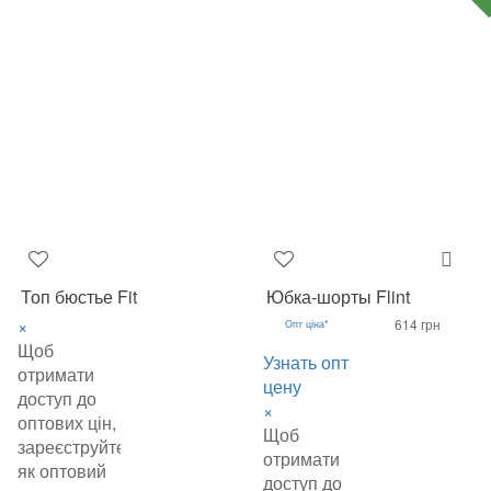
Топ бюстье Fit
Юбка-шорты Flint
×
614 грн
Опт ціна*
Щоб
Узнать опт
отримати
цену
доступ до
×
оптових цін,
Щоб
зареєструйтеся
отримати
як оптовий
доступ до