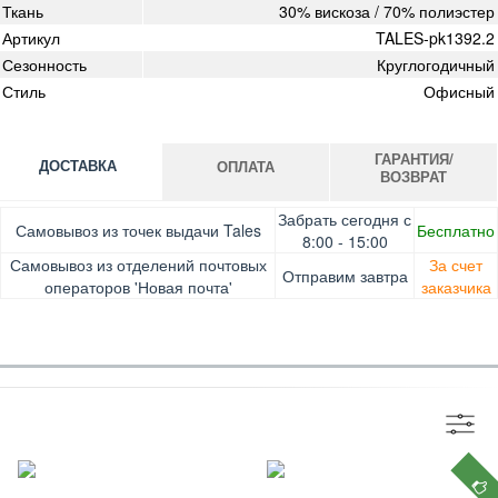
Ткань
30% вискоза / 70% полиэстер
Артикул
TALES-pk1392.2
Сезонность
Круглогодичный
Стиль
Офисный
ГАРАНТИЯ/
ДОСТАВКА
ОПЛАТА
ВОЗВРАТ
Оплата при получении товара, Картой онлайн, Google
Гарантия. Обмен/возврат товара в течение 14 дней.
Забрать сегодня с
Самовывоз из точек выдачи Tales
Бесплатно
Pay, Безналичными для юридических лиц, Безналичными
Доставка за счет заказчика
8:00 - 15:00
для физических лиц, Apple Pay, Mastercard, Visa
Самовывоз из отделений почтовых
За счет
Отправим завтра
операторов 'Новая почта'
заказчика