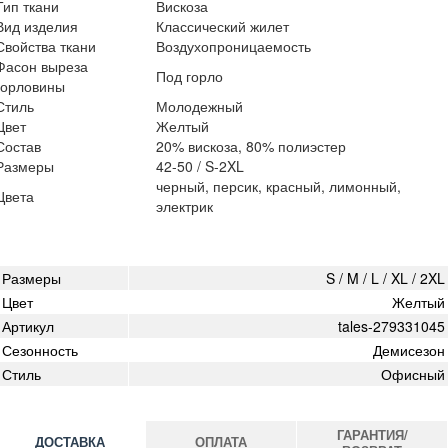
Тип ткани
Вискоза
Вид изделия
Классический жилет
Свойства ткани
Воздухопроницаемость
Фасон выреза
Под горло
горловины
Стиль
Молодежный
Цвет
Желтый
Состав
20% вискоза, 80% полиэстер
Размеры
42-50 / S-2XL
черный, персик, красный, лимонный,
Цвета
электрик
Размеры
S / M / L / XL / 2XL
Цвет
Желтый
Артикул
tales-279331045
Сезонность
Демисезон
Стиль
Офисный
ГАРАНТИЯ/
ДОСТАВКА
ОПЛАТА