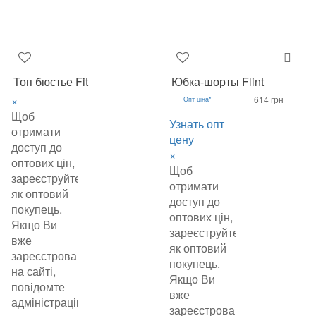
Топ бюстье Fit
Юбка-шорты Flint
×
614 грн
Опт ціна*
Щоб
Узнать опт
отримати
цену
доступ до
×
оптових цін,
Щоб
зареєструйтеся
отримати
як оптовий
доступ до
покупець.
оптових цін,
Якщо Ви
зареєструйтеся
вже
як оптовий
зареєстровані
покупець.
на сайті,
Якщо Ви
повідомте
вже
адміністрацію
зареєстровані