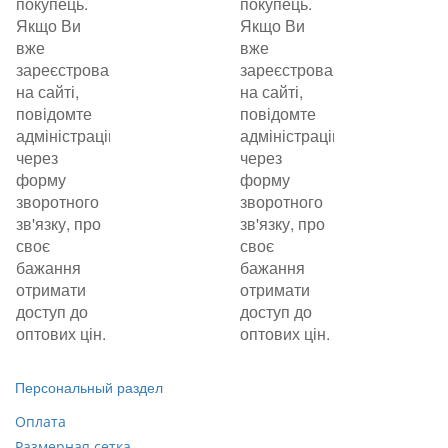
покупець.
покупець.
Якщо Ви
Якщо Ви
вже
вже
зареєстровані
зареєстровані
на сайті,
на сайті,
повідомте
повідомте
адміністрацію
адміністрацію
через
через
форму
форму
зворотного
зворотного
зв'язку, про
зв'язку, про
своє
своє
бажання
бажання
отримати
отримати
доступ до
доступ до
оптових цін.
оптових цін.
Персональный раздел
Оплата
Размерная сетка