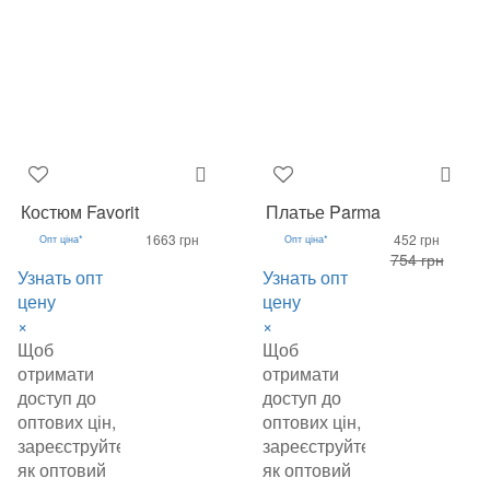
Костюм Favorit
Платье Parma
1663 грн
452 грн
Опт ціна*
Опт ціна*
754 грн
Узнать опт
Узнать опт
цену
цену
×
×
Щоб
Щоб
отримати
отримати
доступ до
доступ до
оптових цін,
оптових цін,
зареєструйтеся
зареєструйтеся
як оптовий
як оптовий