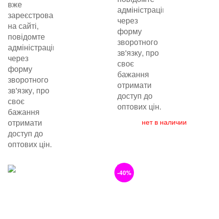
вже
адміністрацію
зареєстровані
через
на сайті,
форму
повідомте
зворотного
адміністрацію
зв'язку, про
через
своє
форму
бажання
зворотного
отримати
зв'язку, про
доступ до
своє
оптових цін.
бажання
отримати
нет в наличии
доступ до
оптових цін.
-40%