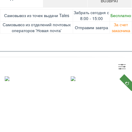
ВОЗВРАТ
Оплата при получении товара, Картой онлайн, Google
Гарантия. Обмен/возврат товара в течение 14 дней.
Забрать сегодня с
Самовывоз из точек выдачи Tales
Бесплатно
Pay, Безналичными для юридических лиц, Безналичными
Доставка за счет заказчика
8:00 - 15:00
для физических лиц, Apple Pay, Mastercard, Visa
Самовывоз из отделений почтовых
За счет
Отправим завтра
операторов 'Новая почта'
заказчика