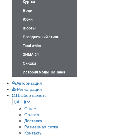
Куртки
Боди
Юбки
Шорты
Праздничный стиль
Total white
ЗИМА 24
Скидки
История моды ТМ Tales
Авторизация
Регистрация
Выбор валюты
О нас
Оплата
Доставка
Размерная сетка
Контакты