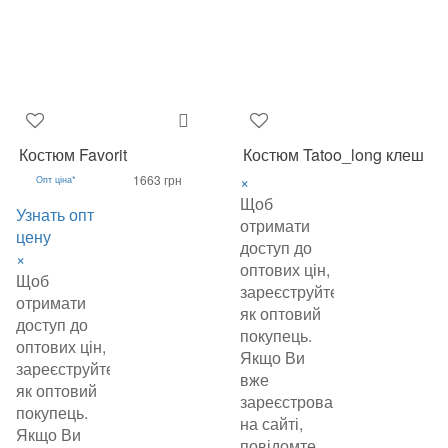
Костюм Favorit
Костюм Tatoo_long клеш
×
1663 грн
Опт ціна*
Щоб
Узнать опт
отримати
цену
доступ до
×
оптових цін,
Щоб
зареєструйтеся
отримати
як оптовий
доступ до
покупець.
оптових цін,
Якщо Ви
зареєструйтеся
вже
як оптовий
зареєстровані
покупець.
на сайті,
Якщо Ви
повідомте