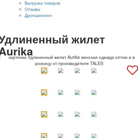
Выгрузка товаров
Отзывы
Дропшиппинг
Удлиненный жилет
Aurika