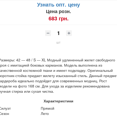
Узнать опт. цену
Цена розн.
683 грн.
шт
Размеры: 42 ― 48 / S ― XL Модный удлиненный жилет свободного
кроя с имитацией боковых карманов. Модель выполнена из
качественной костюмной ткани и имеет подкладку. Оригинальный
воротник-стойка придает жилету изысканный стиль. Данный предме
гардероба идеально подойдет для современных модниц. Рост
модели на фото 168 см. Для ухода за изделием рекомендована
ручная стирка или сухая чистка.
Характеристики
Силуэт
Прямой
Сезон
Лето