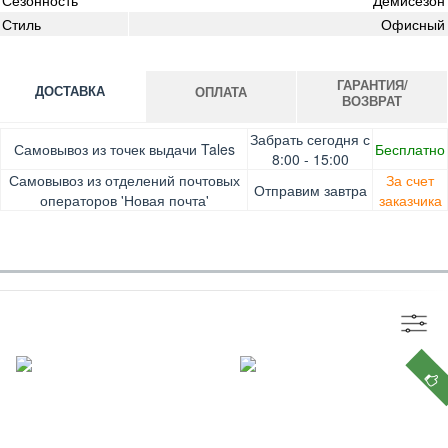
Стиль
Офисный
ГАРАНТИЯ/
ДОСТАВКА
ОПЛАТА
ВОЗВРАТ
Оплата при получении товара, Картой онлайн, Google
Гарантия. Обмен/возврат товара в течение 14 дней.
Забрать сегодня с
Самовывоз из точек выдачи Tales
Бесплатно
Pay, Безналичными для юридических лиц, Безналичными
Доставка за счет заказчика
8:00 - 15:00
для физических лиц, Apple Pay, Mastercard, Visa
Самовывоз из отделений почтовых
За счет
Отправим завтра
операторов 'Новая почта'
заказчика