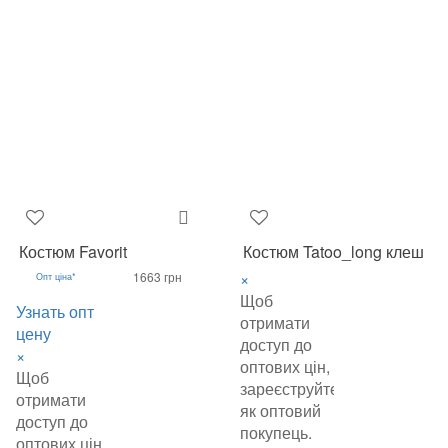
Костюм Favorit
Костюм Tatoo_long клеш
×
1663 грн
Опт ціна*
Щоб
Узнать опт
отримати
цену
доступ до
×
оптових цін,
Щоб
зареєструйтеся
отримати
як оптовий
доступ до
покупець.
оптових цін,