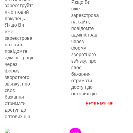
Якщо Ви
зареєструйтеся
вже
як оптовий
зареєстровані
покупець.
на сайті,
Якщо Ви
повідомте
вже
адміністрацію
зареєстровані
через
на сайті,
форму
повідомте
зворотного
адміністрацію
зв'язку, про
через
своє
форму
бажання
зворотного
отримати
зв'язку, про
доступ до
своє
оптових цін.
бажання
отримати
нет в наличии
доступ до
оптових цін.