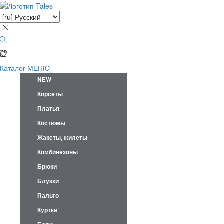
Каталог
МЕНЮ
NEW
Корсеты
Платья
Костюмы
Жакеты, жилеты
Комбинезоны
Брюки
Блузки
Пальто
Куртки