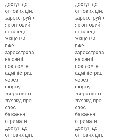
доступ до
доступ до
оптових цін,
оптових цін,
зареєструйтеся
зареєструйтеся
як оптовий
як оптовий
покупець.
покупець.
Якщо Ви
Якщо Ви
вже
вже
зареєстровані
зареєстровані
на сайті,
на сайті,
повідомте
повідомте
адміністрацію
адміністрацію
через
через
форму
форму
зворотного
зворотного
зв'язку, про
зв'язку, про
своє
своє
бажання
бажання
отримати
отримати
доступ до
доступ до
оптових цін.
оптових цін.