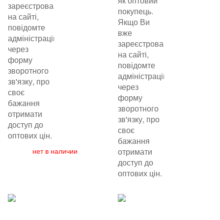
як оптовий
зареєстровані
покупець.
на сайті,
Якщо Ви
повідомте
вже
адміністрацію
зареєстровані
через
на сайті,
форму
повідомте
зворотного
адміністрацію
зв'язку, про
через
своє
форму
бажання
зворотного
отримати
зв'язку, про
доступ до
своє
оптових цін.
бажання
нет в наличии
отримати
доступ до
оптових цін.