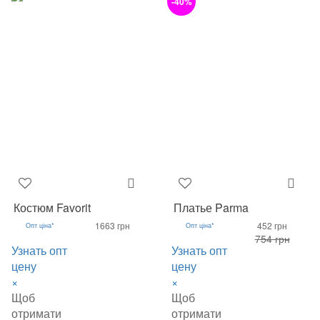
-40%
Костюм Favorit
Платье Parma
1663 грн
452 грн
Опт ціна*
Опт ціна*
754 грн
Узнать опт
Узнать опт
цену
цену
×
×
Щоб
Щоб
отримати
отримати