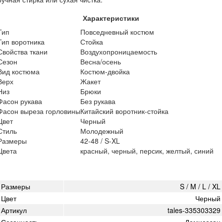
Характеристики
Тип
Повседневный костюм
Тип воротника
Стойка
Свойства ткани
Воздухопроницаемость
Сезон
Весна/осень
Вид костюма
Костюм-двойка
Верх
Жакет
Низ
Брюки
Фасон рукава
Без рукава
Фасон выреза горловины
Китайский воротник-стойка
Цвет
Черный
Стиль
Молодежный
Размеры
42-48 / S-XL
Цвета
красный, черный, персик, желтый, синий
Размеры
S / M / L / XL
Цвет
Черный
Артикул
tales-335303329
Сезонность
Демисезон