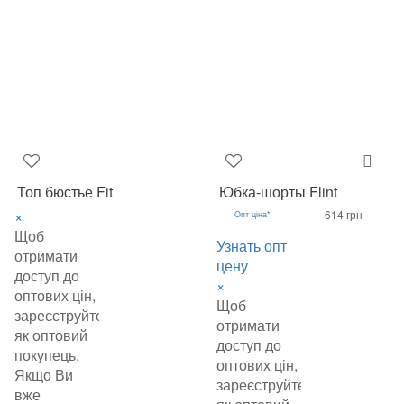
Топ бюстье Fit
Юбка-шорты Flint
×
614 грн
Опт ціна*
Щоб
Узнать опт
отримати
цену
доступ до
×
оптових цін,
Щоб
зареєструйтеся
отримати
як оптовий
доступ до
покупець.
оптових цін,
Якщо Ви
зареєструйтеся
вже