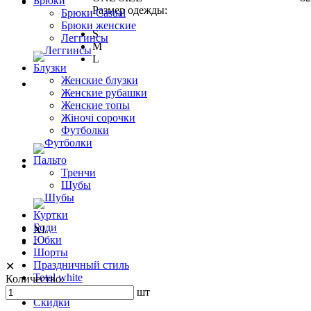
Брюки
Размер одежды:
Брюки Casual
Брюки женские
S
Леггинсы
M
L
Блузки
Женские блузки
Женские рубашки
Женские топы
Жіночі сорочки
Футболки
Пальто
Тренчи
Шубы
Куртки
Боди
XL
Юбки
-
Шорты
Праздничный стиль
✕
Total white
Количество:
ЗИМА 24
шт
Скидки