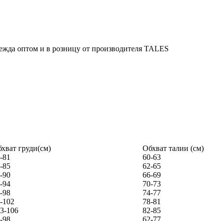
хват груди(см)
Обхват талии (см)
-81
60-63
-85
62-65
-90
66-69
-94
70-73
-98
74-77
-102
78-81
3-106
82-85
-98
62-77