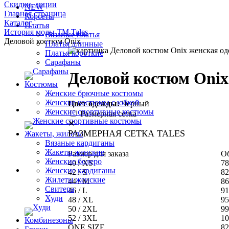
Скидки, акции
NEW
Главная страница
Корсеты
Каталог
Платья
История моды ТМ Tales
Вязаные платья
Деловой костюм Onix
Платья длинные
Платья короткие
Сарафаны
Деловой костюм Onix
Костюмы
Женские брючные костюмы
Женские костюмы с юбкой
Цвет одежды:
Черный
Женские спортивные костюмы
Размерная сетка
✕
РАЗМЕРНАЯ СЕТКА TALES
Жакеты, жилеты
Вязаные кардиганы
Жакеты женские
Размер для заказа
Об
Женские болеро
40 / XS
78
Женские кардиганы
42 / S
82
Жилеты женские
44 / M
86
Свитера
46 / L
91
Худи
48 / XL
95
50 / 2XL
99
52 / 3XL
10
Комбинезоны
ONE SIZE
82