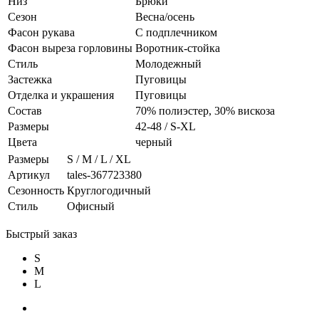
Низ
Брюки
Сезон
Весна/осень
Фасон рукава
С подплечником
Фасон выреза горловины
Воротник-стойка
Стиль
Молодежный
Застежка
Пуговицы
Отделка и украшения
Пуговицы
Состав
70% полиэстер, 30% вискоза
Размеры
42-48 / S-XL
Цвета
черный
Размеры
S / M / L / XL
Артикул
tales-367723380
Сезонность
Круглогодичный
Стиль
Офисный
Быстрый заказ
S
M
L