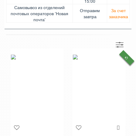
Безналичными для физических лиц, Apple Pay,
15:00
Mastercard, Visa
Самовывоз из отделений
Отправим
За счет
почтовых операторов 'Новая
завтра
заказчика
почта'