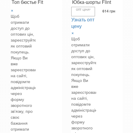
Топ бюстье Fit
Юбка-шорты Flint
×
ОПТ ЦІНА*
614 грн
Щоб
Узнать опт
отримати
цену
доступ до
×
оптових цін,
Щоб
зареєструйтеся
отримати
як оптовий
доступ до
покупець.
оптових цін,
Якщо Ви
зареєструйтеся
вже
як оптовий
зареєстровані
покупець.
на сайті,
Якщо Ви
повідомте
вже
адміністрацію
зареєстровані
через
на сайті,
форму
повідомте
зворотного
адміністрацію
зв'язку, про
через
своє
форму
бажання
зворотного
отримати