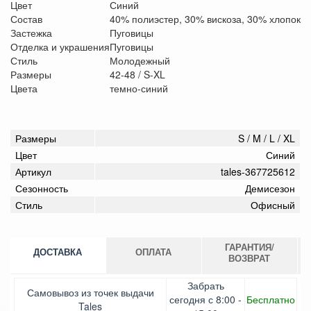
Цвет
Синий
Состав
40% полиэстер, 30% вискоза, 30% хлопок
Застежка
Пуговицы
Отделка и украшения
Пуговицы
Стиль
Молодежный
Размеры
42-48 / S-XL
Цвета
темно-синий
Размеры
S / M / L / XL
Цвет
Синий
Артикул
tales-367725612
Сезонность
Демисезон
Стиль
Офисный
ГАРАНТИЯ/
ДОСТАВКА
ОПЛАТА
ВОЗВРАТ
Оплата при получении товара, Картой онлайн,
Гарантия. Обмен/возврат товара в течение 14 дней.
Забрать
Самовывоз из точек выдачи
Google Pay, Безналичными для юридических лиц,
Доставка за счет заказчика
сегодня с 8:00 -
Бесплатно
Tales