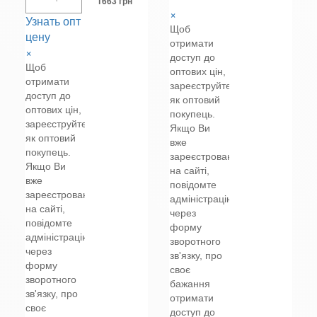
1663 грн
×
Узнать опт
Щоб
цену
отримати
×
доступ до
Щоб
оптових цін,
отримати
зареєструйтеся
доступ до
як оптовий
оптових цін,
покупець.
зареєструйтеся
Якщо Ви
як оптовий
вже
покупець.
зареєстровані
Якщо Ви
на сайті,
вже
повідомте
зареєстровані
адміністрацію
на сайті,
через
повідомте
форму
адміністрацію
зворотного
через
зв'язку, про
форму
своє
зворотного
бажання
зв'язку, про
отримати
своє
доступ до