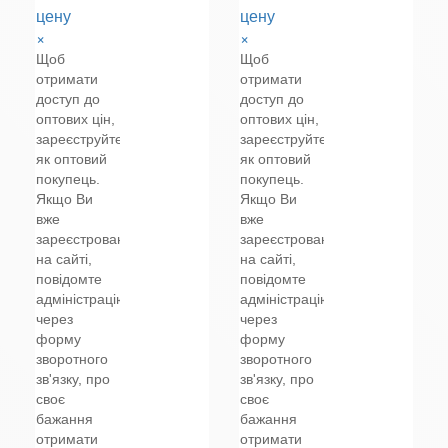
цену
цену
×
×
Щоб
Щоб
отримати
отримати
доступ до
доступ до
оптових цін,
оптових цін,
зареєструйтеся
зареєструйтеся
як оптовий
як оптовий
покупець.
покупець.
Якщо Ви
Якщо Ви
вже
вже
зареєстровані
зареєстровані
на сайті,
на сайті,
повідомте
повідомте
адміністрацію
адміністрацію
через
через
форму
форму
зворотного
зворотного
зв'язку, про
зв'язку, про
своє
своє
бажання
бажання
отримати
отримати