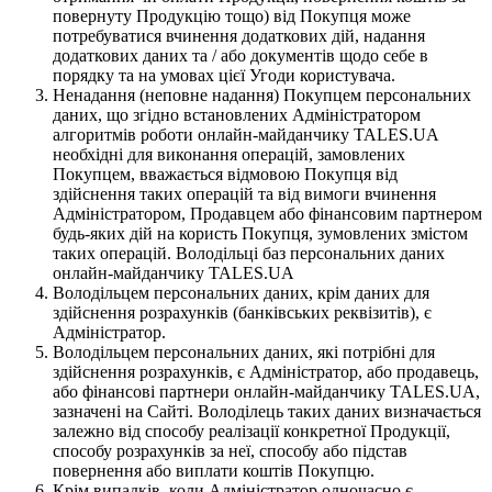
повернуту Продукцію тощо) від Покупця може
потребуватися вчинення додаткових дій, надання
додаткових даних та / або документів щодо себе в
порядку та на умовах цієї Угоди користувача.
Ненадання (неповне надання) Покупцем персональних
даних, що згідно встановлених Адміністратором
алгоритмів роботи онлайн-майданчику TALES.UA
необхідні для виконання операцій, замовлених
Покупцем, вважається відмовою Покупця від
здійснення таких операцій та від вимоги вчинення
Адміністратором, Продавцем або фінансовим партнером
будь-яких дій на користь Покупця, зумовлених змістом
таких операцій. Володільці баз персональних даних
онлайн-майданчику TALES.UA
Володільцем персональних даних, крім даних для
здійснення розрахунків (банківських реквізитів), є
Адміністратор.
Володільцем персональних даних, які потрібні для
здійснення розрахунків, є Адміністратор, або продавець,
або фінансові партнери онлайн-майданчику TALES.UA,
зазначені на Сайті. Володілець таких даних визначається
залежно від способу реалізації конкретної Продукції,
способу розрахунків за неї, способу або підстав
повернення або виплати коштів Покупцю.
Крім випадків, коли Адміністратор одночасно є