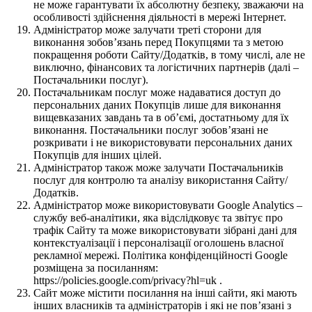
не може гарантувати їх абсолютну безпеку, зважаючи на
особливості здійснення діяльності в мережі Інтернет.
Адміністратор може залучати треті сторони для
виконання зобов’язань перед Покупцями та з метою
покращення роботи Сайту/Додатків, в тому числі, але не
виключно, фінансових та логістичних партнерів (далі –
Постачальники послуг).
Постачальникам послуг може надаватися доступ до
персональних даних Покупців лише для виконання
вищевказаних завдань та в об’ємі, достатньому для їх
виконання. Постачальники послуг зобов’язані не
розкривати і не використовувати персональних даних
Покупців для інших цілей.
Адміністратор також може залучати Постачальників
послуг для контролю та аналізу використання Сайту/
Додатків.
Адміністратор може використовувати Google Analytics –
службу веб-аналітики, яка відслідковує та звітує про
трафік Сайту та може використовувати зібрані дані для
контекстуалізації і персоналізації оголошень власної
рекламної мережі. Політика конфіденційності Google
розміщена за посиланням:
https://policies.google.com/privacy?hl=uk .
Сайт може містити посилання на інші сайти, які мають
інших власників та адміністраторів і які не пов’язані з