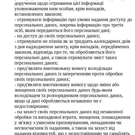
доручення щодо отримання цієї інформації
уповноваженим ним особам, крім випадків,
встановлених законом;
- отримувати інформацію про умови надання доступу до
персональних даних, зокрема інформацію про третіх
осіб, яким передаються його персональні дані;
- на доступ до своїх персональних даних;
- отримувати не пізніш як за тридцять календарних днів
з дня надходження запиту, крім випадків, передбачених
законом, відповідь про те, чи обробляються його
персональні дані, а також отримувати зміст таких
персональних даних;
- пред’являти вмотивовану вимогу володільцю
персональних даних із запереченням проти обробки
своїх персональних даних;
- пред'являти вмотивовану вимогу щодо зміни або
знищення своїх персональних даних будь-яким
володільцем та розпорядником персональних даних,
якщо ці дані обробляються незаконно чи є
недостовірними;
- на захист своїх персональних даних від незаконної
обробки та випадкової втрати, знищення, пошкодження
у зв'язку з умисним приховуванням, ненаданням чи
несвоєчасним їх наданням, а також на захист від
надання відомостей, що є недостовірними чи ганьблять