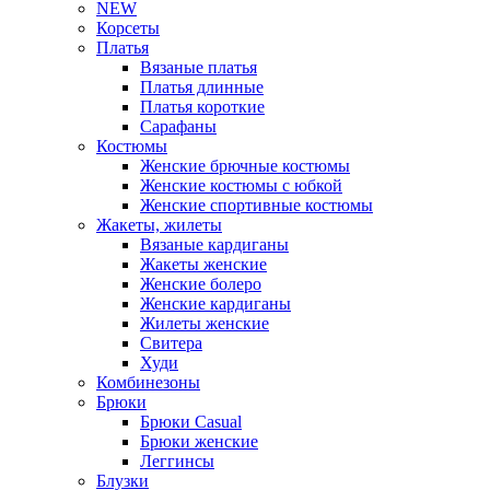
NEW
Корсеты
Платья
Вязаные платья
Платья длинные
Платья короткие
Сарафаны
Костюмы
Женские брючные костюмы
Женские костюмы с юбкой
Женские спортивные костюмы
Жакеты, жилеты
Вязаные кардиганы
Жакеты женские
Женские болеро
Женские кардиганы
Жилеты женские
Свитера
Худи
Комбинезоны
Брюки
Брюки Casual
Брюки женские
Леггинсы
Блузки