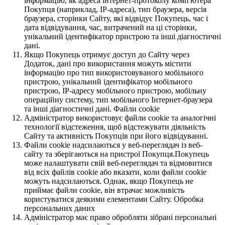
інформацію, як адреса інтернет-протоколу комп'ютера
Покупця (наприклад, IP-адреса), тип браузера, версія
браузера, сторінки Сайту, які відвідує Покупець, час і
дата відвідування, час, витрачений на ці сторінки,
унікальний ідентифікатор пристрою та інші діагностичні
дані.
Якщо Покупець отримує доступ до Сайту через
Додаток, дані про використання можуть містити
інформацію про тип використовуваного мобільного
пристрою, унікальний ідентифікатор мобільного
пристрою, IP-адресу мобільного пристрою, мобільну
операційну систему, тип мобільного Інтернет-браузера
та інші діагностичні дані. Файли cookie
Адміністратор використовує файли cookie та аналогічні
технології відстеження, щоб відстежувати діяльність
Сайту та активність Покупців при його відвідуванні.
Файли cookie надсилаються у веб-переглядач із веб-
сайту та зберігаються на пристрої Покупця.Покупець
може налаштувати свій веб-переглядач та відмовитися
від всіх файлів cookie або вказати, коли файли cookie
можуть надсилаються. Однак, якщо Покупець не
приймає файли cookie, він втрачає можливість
користуватися деякими елементами Сайту. Обробка
персональних даних
Адміністратор має право обробляти зібрані персональні