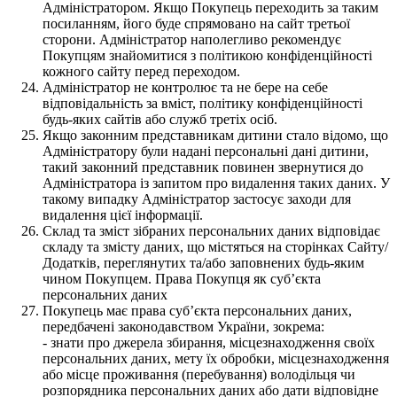
Адміністратором. Якщо Покупець переходить за таким
посиланням, його буде спрямовано на сайт третьої
сторони. Адміністратор наполегливо рекомендує
Покупцям знайомитися з політикою конфіденційності
кожного сайту перед переходом.
Адміністратор не контролює та не бере на себе
відповідальність за вміст, політику конфіденційності
будь-яких сайтів або служб третіх осіб.
Якщо законним представникам дитини стало відомо, що
Адміністратору були надані персональні дані дитини,
такий законний представник повинен звернутися до
Адміністратора із запитом про видалення таких даних. У
такому випадку Адміністратор застосує заходи для
видалення цієї інформації.
Склад та зміст зібраних персональних даних відповідає
складу та змісту даних, що містяться на сторінках Сайту/
Додатків, переглянутих та/або заповнених будь-яким
чином Покупцем. Права Покупця як суб’єкта
персональних даних
Покупець має права суб’єкта персональних даних,
передбачені законодавством України, зокрема:
- знати про джерела збирання, місцезнаходження своїх
персональних даних, мету їх обробки, місцезнаходження
або місце проживання (перебування) володільця чи
розпорядника персональних даних або дати відповідне