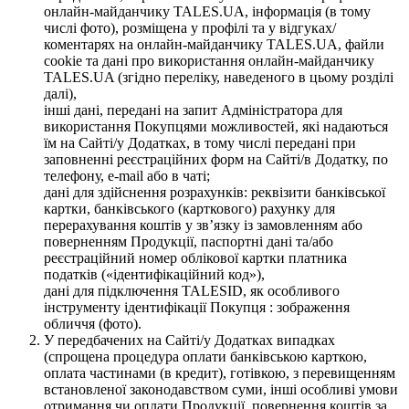
онлайн-майданчику TALES.UA, інформація (в тому
числі фото), розміщена у профілі та у відгуках/
коментарях на онлайн-майданчику TALES.UA, файли
cookie та дані про використання онлайн-майданчику
TALES.UA (згідно переліку, наведеного в цьому розділі
далі),
інші дані, передані на запит Адміністратора для
використання Покупцями можливостей, які надаються
їм на Сайті/у Додатках, в тому числі передані при
заповненні реєстраційних форм на Сайті/в Додатку, по
телефону, e-mail або в чаті;
дані для здійснення розрахунків: реквізити банківської
картки, банківського (карткового) рахунку для
перерахування коштів у зв’язку із замовленням або
поверненням Продукції, паспортні дані та/або
реєстраційний номер облікової картки платника
податків («ідентифікаційний код»),
дані для підключення TALESID, як особливого
інструменту ідентифікації Покупця : зображення
обличчя (фото).
У передбачених на Сайті/у Додатках випадках
(спрощена процедура оплати банківською карткою,
оплата частинами (в кредит), готівкою, з перевищенням
встановленої законодавством суми, інші особливі умови
отримання чи оплати Продукції, повернення коштів за