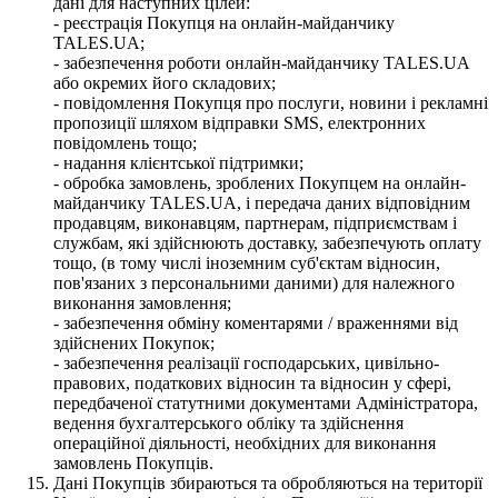
дані для наступних цілей:
- реєстрація Покупця на онлайн-майданчику
TALES.UA;
- забезпечення роботи онлайн-майданчику TALES.UA
або окремих його складових;
- повідомлення Покупця про послуги, новини і рекламні
пропозиції шляхом відправки SMS, електронних
повідомлень тощо;
- надання клієнтської підтримки;
- обробка замовлень, зроблених Покупцем на онлайн-
майданчику TALES.UA, і передача даних відповідним
продавцям, виконавцям, партнерам, підприємствам і
службам, які здійснюють доставку, забезпечують оплату
тощо, (в тому числі іноземним суб'єктам відносин,
пов'язаних з персональними даними) для належного
виконання замовлення;
- забезпечення обміну коментарями / враженнями від
здійснених Покупок;
- забезпечення реалізації господарських, цивільно-
правових, податкових відносин та відносин у сфері,
передбаченої статутними документами Адміністратора,
ведення бухгалтерського обліку та здійснення
операційної діяльності, необхідних для виконання
замовлень Покупців.
Дані Покупців збираються та обробляються на території