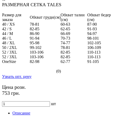
РАЗМЕРНАЯ СЕТКА TALES
Размер для
Обхват талии
Обхват бедер
Обхват груди(см)
заказа
(см)
(см)
40 / XS
78-81
60-63
87-90
42 / S
82-85
62-65
91-93
44 / M
86-90
66-69
94-97
46 / L
91-94
70-73
98-101
48 / XL
95-98
74-77
102-105
50 / 2XL
99-102
78-81
106-109
52 / 3XL
103-106
82-85
110-113
52 / 3XL
103-106
82-85
110-113
OneSize
82-98
62-77
91-105
(0)
Узнать опт. цену
Цена розн.
753 грн.
шт
Описание