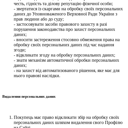
честь, гідність та ділову репутацію фізичної особи;
- звертатися із скаргами на обробку своїх персональних
даних до Уповноваженого Верховної Ради України з
прав людини або до суду;
- застосовувати засоби правового захисту в разі
порушення законодавства про захист персональних
даних;
- вносити застереження стосовно обмеження права на
обробку своїх персональних даних під час надання
згоди;
- відкликати згоду на обробку персональних даних;
- знати механізм автоматичної обробки персональних
даних;
- на захист від автоматизованого рішення, яке має для
нього правові наслідки.
Видалення персональних даних
Покупець має право відкликати збір на обробку своїх
персональних даних шляхом видалення свого Профілю
на Сайті.