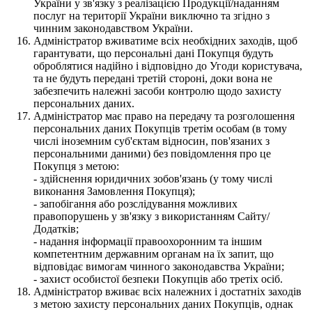
України у зв'язку з реалізацією Продукції/наданням
послуг на території України виключно та згідно з
чинним законодавством України.
Адміністратор вживатиме всіх необхідних заходів, щоб
гарантувати, що персональні дані Покупця будуть
оброблятися надійно і відповідно до Угоди користувача,
та не будуть передані третій стороні, доки вона не
забезпечить належні засоби контролю щодо захисту
персональних даних.
Адміністратор має право на передачу та розголошення
персональних даних Покупців третім особам (в тому
числі іноземним суб'єктам відносин, пов'язаних з
персональними даними) без повідомлення про це
Покупця з метою:
- здійснення юридичних зобов'язань (у тому числі
виконання Замовлення Покупця);
- запобігання або розслідування можливих
правопорушень у зв'язку з використанням Сайту/
Додатків;
- надання інформації правоохоронним та іншим
компетентним державним органам на їх запит, що
відповідає вимогам чинного законодавства України;
- захист особистої безпеки Покупців або третіх осіб.
Адміністратор вживає всіх належних і достатніх заходів
з метою захисту персональних даних Покупців, однак