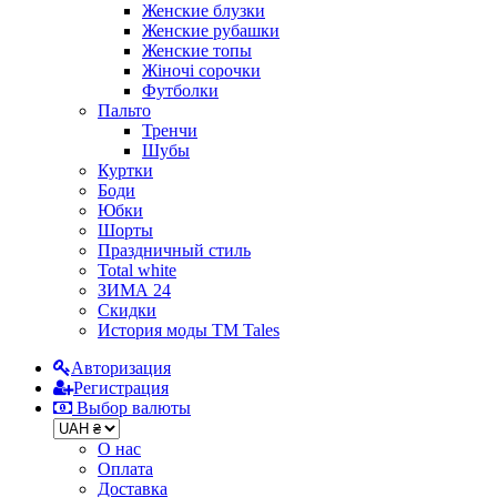
Женские блузки
Женские рубашки
Женские топы
Жіночі сорочки
Футболки
Пальто
Тренчи
Шубы
Куртки
Боди
Юбки
Шорты
Праздничный стиль
Total white
ЗИМА 24
Скидки
История моды ТМ Tales
Авторизация
Регистрация
Выбор валюты
О нас
Оплата
Доставка