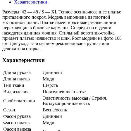
Характеристики
Размеры: 42 ― 48 / S ― XL Теплое осенне-весеннее платье
приталенного покроя. Модель выполнена из плотной
костюмной ткани. Платье имеет красивые резные линии
переходящие в боковые карманы. Спереди на изделии
находится длинная молния. Стильный воротник-стойка
придает платью изящество и шик. Рост модели на фото 168
см. Для ухода за изделием рекомендована ручная или
деликатная стирка.
Характеристики
Длина рукава
Длинный
Длина платья
Миди
Тип ткани
Шерсть
Вид изделия
Повседневное платье
Эластичность высокая / Стрейч,
Свойства ткани
Воздухопроницаемость
Сезон
Весна/осень
Фасон рукава
Длинный
Фасон платья
Миди
Фасон выреза