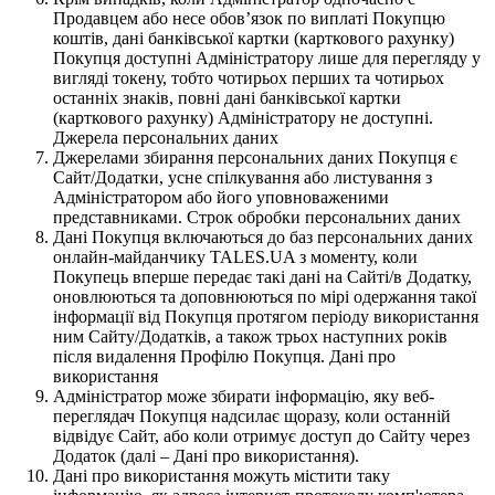
Продавцем або несе обов’язок по виплаті Покупцю
коштів, дані банківської картки (карткового рахунку)
Покупця доступні Адміністратору лише для перегляду у
вигляді токену, тобто чотирьох перших та чотирьох
останніх знаків, повні дані банківської картки
(карткового рахунку) Адміністратору не доступні.
Джерела персональних даних
Джерелами збирання персональних даних Покупця є
Сайт/Додатки, усне спілкування або листування з
Адміністратором або його уповноваженими
представниками. Строк обробки персональних даних
Дані Покупця включаються до баз персональних даних
онлайн-майданчику TALES.UA з моменту, коли
Покупець вперше передає такі дані на Сайті/в Додатку,
оновлюються та доповнюються по мірі одержання такої
інформації від Покупця протягом періоду використання
ним Сайту/Додатків, а також трьох наступних років
після видалення Профілю Покупця. Дані про
використання
Адміністратор може збирати інформацію, яку веб-
переглядач Покупця надсилає щоразу, коли останній
відвідує Сайт, або коли отримує доступ до Сайту через
Додаток (далі – Дані про використання).
Дані про використання можуть містити таку